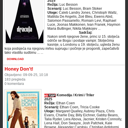
2025
Režija:
Luc Besson
Scenarij:
Luc Besson, Bram Stoker
Uloge:
Caleb Landry Jones, Christoph Waltz,
Matilda De Angelis, Zoë Bleu, Ewens Abid,
Salomon Passariello, Romain Levi, Raphael
Luce, Joonas Makkonen, Ivan Franek, Haymon
Maria Buttinger, Nikita Makkojev ...
Sadržaj:
Nakon smrti njegove žene, princ iz 15. stoljeća
odriče se Boga i postaje vampir. Stoljećima
kasnije, u Londonu u 19. stoljeću, ugleda ženu
koja podsjeća na njegovu mrtvu suprugu i počinje je progoniti, zapečativši
tako vlastitu sudbinu ... ...
DOWNLOAD
Honey Don't!
Objavljeno: 09-09-25, 10:18
183 pregleda
0 komentara
Komedija / Krimi / Triler
2025
Režija:
Ethan Coen
Scenarij:
Ethan Coen, Tricia Cooke
Uloge:
Margaret Qualley, Aubrey Plaza, Chris
Evans, Charlie Day, Billy Eichner, Gabby Beans,
Talia Ryder, Lera Abova, Jacnier, Kristen Connolly,
Lena Hall, Don Swayze, Josh Pafchek, Kale
Browne, Alexander Carstoiu, Christian Antidormi,