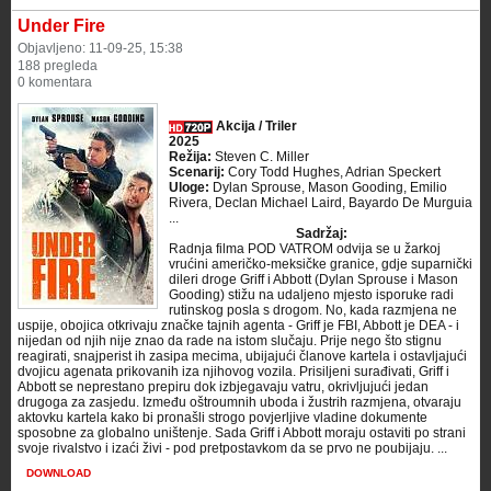
Under Fire
Objavljeno: 11-09-25, 15:38
188 pregleda
0 komentara
Akcija / Triler
2025
Režija:
Steven C. Miller
Scenarij:
Cory Todd Hughes, Adrian Speckert
Uloge:
Dylan Sprouse, Mason Gooding, Emilio
Rivera, Declan Michael Laird, Bayardo De Murguia
...
Sadržaj:
Radnja filma POD VATROM odvija se u žarkoj
vrućini američko-meksičke granice, gdje suparnički
dileri droge Griff i Abbott (Dylan Sprouse i Mason
Gooding) stižu na udaljeno mjesto isporuke radi
rutinskog posla s drogom. No, kada razmjena ne
uspije, obojica otkrivaju značke tajnih agenta - Griff je FBI, Abbott je DEA - i
nijedan od njih nije znao da rade na istom slučaju. Prije nego što stignu
reagirati, snajperist ih zasipa mecima, ubijajući članove kartela i ostavljajući
dvojicu agenata prikovanih iza njihovog vozila. Prisiljeni surađivati, Griff i
Abbott se neprestano prepiru dok izbjegavaju vatru, okrivljujući jedan
drugoga za zasjedu. Između oštroumnih uboda i žustrih razmjena, otvaraju
aktovku kartela kako bi pronašli strogo povjerljive vladine dokumente
sposobne za globalno uništenje. Sada Griff i Abbott moraju ostaviti po strani
svoje rivalstvo i izaći živi - pod pretpostavkom da se prvo ne poubijaju. ...
DOWNLOAD