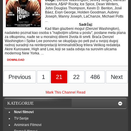
Uloge:
Denzel Washington, Jeffrey Wright, Ilfenesh
Hadera, A$AP Rocky, Ice Spice, Dean Winters,
John Douglas Thompson, Kevin D. Benton, José
Báez, Evyn George, Holden Goodman, Aubrey
Joseph, Manny Joseph, LaChanze, Michael Potts
...
Sadržaj:
Kad titan glazbeni mogul (Denzel Washington),
nadaleko poznat kao osoba s "najboljim ušima u poslu", postane meta plana
za otkupninu, nađe se u moralnoj dilemi života ili smrti. Braća Denzel
Washington i Spike Lee ponovno se okupljaju po peti put u svojoj dugoj
radnoj suradnji na reinterpretaciji kriminalističkog trilera Velikog redatelja
Akire Kurosawe, High and Low, koji se sada odvija na surovim ulicama
modernog New Yorka. ...
DOWNLOAD
Previous
1
21
22
486
Next
Mark This Channel Read
KATEGORIJE
Novi filmovi
TV-Serije
Animirani Filmovi