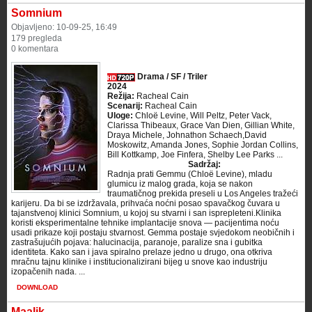
Somnium
Objavljeno: 10-09-25, 16:49
179 pregleda
0 komentara
Drama / SF / Triler
2024
Režija:
Racheal Cain
Scenarij:
Racheal Cain
Uloge:
Chloë Levine, Will Peltz, Peter Vack,
Clarissa Thibeaux, Grace Van Dien, Gillian White,
Draya Michele, Johnathon Schaech,David
Moskowitz, Amanda Jones, Sophie Jordan Collins,
Bill Kottkamp, Joe Finfera, Shelby Lee Parks ...
Sadržaj:
Radnja prati Gemmu (Chloë Levine), mladu
glumicu iz malog grada, koja se nakon
traumatičnog prekida preseli u Los Angeles tražeći
karijeru. Da bi se izdržavala, prihvaća noćni posao spavačkog čuvara u
tajanstvenoj klinici Somnium, u kojoj su stvarni i san isprepleteni.Klinika
koristi eksperimentalne tehnike implantacije snova — pacijentima noću
usadi prikaze koji postaju stvarnost. Gemma postaje svjedokom neobičnih i
zastrašujućih pojava: halucinacija, paranoje, paralize sna i gubitka
identiteta. Kako san i java spiralno prelaze jedno u drugo, ona otkriva
mračnu tajnu klinike i institucionalizirani bijeg u snove kao industriju
izopačenih nada. ...
DOWNLOAD
Maalik