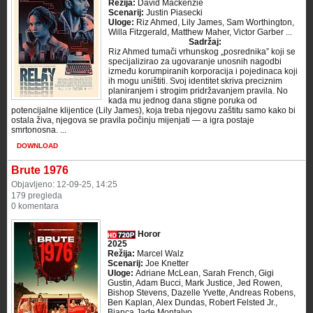
Režija:
David Mackenzie
Scenarij:
Justin Piasecki
Uloge:
Riz Ahmed, Lily James, Sam Worthington,
Willa Fitzgerald, Matthew Maher, Victor Garber ...
Sadržaj:
Riz Ahmed tumači vrhunskog „posrednika” koji se
specijalizirao za ugovaranje unosnih nagodbi
između korumpiranih korporacija i pojedinaca koji
ih mogu uništiti. Svoj identitet skriva preciznim
planiranjem i strogim pridržavanjem pravila. No
kada mu jednog dana stigne poruka od
potencijalne klijentice (Lily James), koja treba njegovu zaštitu samo kako bi
ostala živa, njegova se pravila počinju mijenjati — a igra postaje
smrtonosna. ...
DOWNLOAD
Brute 1976
Objavljeno: 12-09-25, 14:25
179 pregleda
0 komentara
Horor
2025
Režija:
Marcel Walz
Scenarij:
Joe Knetter
Uloge:
Adriane McLean, Sarah French, Gigi
Gustin, Adam Bucci, Mark Justice, Jed Rowen,
Bishop Stevens, Dazelle Yvette, Andreas Robens,
Ben Kaplan, Alex Dundas, Robert Felsted Jr.,
Bianca Jade Montalvo ...