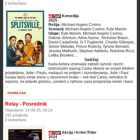
0 komentara
Komedija
2025
Režija:
Michael Angelo Covino
Scenarij:
Michael Angelo Covino, Kyle Marvin
Uloge:
Kyle Marvin, Michael Angelo Covino,
Dakota Johnson, Adria Arjona , Nicholas Braun,
David Castañeda, O-T Fagbenle, Charlie Gillespie,
Simon Webster, Prince Rodn3y, Tyrone Benskin,
Jessika Mathurin, Stephen Adekolu, Nahéma Ricci,
Letitia Brookes ...
Sadržaj:
Kada Ashley iznenada zatraži razvod, njezin
dobroćudni suprug Carey okreće se svojim bliskim
prijateljima, Julie i Paulu, nadajući se potpori i razumijevanju. Julie i Paul
čuvaju tajnu svoje sreće u otvorenom braku – sve dok Carey, nehotice ili
svjesno, ne prijeđe granicu, uvodeći u njihovu oazu povjerenja nemir i kaos.
...
DOWNLOAD
Relay - Posrednik
Objavljeno: 16-09-25, 09:24
191 pregleda
0 komentara
Akcija / Krimi /Triler
2024