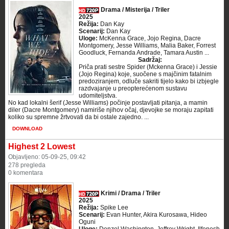
Drama / Misterija / Triler
2025
Režija:
Dan Kay
Scenarij:
Dan Kay
Uloge:
McKenna Grace, Jojo Regina, Dacre
Montgomery, Jesse Williams, Malia Baker, Forrest
Goodluck, Fernanda Andrade, Tamara Austin ...
Sadržaj:
Priča prati sestre Spider (Mckenna Grace) i Jessie
(Jojo Regina) koje, suočene s majčinim fatalnim
predoziranjem, odluče sakriti tijelo kako bi izbjegle
razdvajanje u preopterećenom sustavu
udomiteljstva.
No kad lokalni šerif (Jesse Williams) počinje postavljati pitanja, a mamin
diler (Dacre Montgomery) namiriše njihov očaj, djevojke se moraju zapitati
koliko su spremne žrtvovati da bi ostale zajedno. ...
DOWNLOAD
Highest 2 Lowest
Objavljeno: 05-09-25, 09:42
278 pregleda
0 komentara
Krimi / Drama / Triler
2025
Režija:
Spike Lee
Scenarij:
Evan Hunter, Akira Kurosawa, Hideo
Oguni