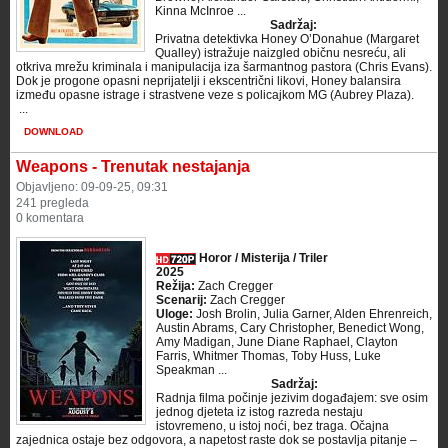
Kinna McInroe ...
Sadržaj:
Privatna detektivka Honey O’Donahue (Margaret
Qualley) istražuje naizgled običnu nesreću, ali
otkriva mrežu kriminala i manipulacija iza šarmantnog pastora (Chris Evans).
Dok je progone opasni neprijatelji i ekscentrični likovi, Honey balansira
između opasne istrage i strastvene veze s policajkom MG (Aubrey Plaza).
​ ...
DOWNLOAD
Weapons - Trenutak nestajanja
Objavljeno: 09-09-25, 09:31
241 pregleda
0 komentara
Horor / Misterija / Triler
2025
Režija:
Zach Cregger
Scenarij:
Zach Cregger
Uloge:
Josh Brolin, Julia Garner, Alden Ehrenreich,
Austin Abrams, Cary Christopher, Benedict Wong,
Amy Madigan, June Diane Raphael, Clayton
Farris, Whitmer Thomas, Toby Huss, Luke
Speakman ...
Sadržaj:
Radnja filma počinje jezivim događajem: sve osim
jednog djeteta iz istog razreda nestaju
istovremeno, u istoj noći, bez traga. Očajna
zajednica ostaje bez odgovora, a napetost raste dok se postavlja pitanje –