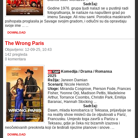
Sadržaj:
Godine 1976. grupa ljudi nalazi se u pustinji radi
fotografisanja, te nailaze na napušteni grad po
imenu Savage. Ali nisu sami. Porodica maskiranih
psihopata proglasila je Savage svojim gradom, i odlučni su da opravdaju
svoje ime ... ...
DOWNLOAD
The Wrong Paris
Objavljeno: 12-09-25, 10:43
142 pregleda
0 komentara
Komedija / Drama / Romansa
2025
Režija:
Janeen Damian
Scenarij:
Nicole Henrich
Uloge:
Miranda Cosgrove, Pierson Fode, Frances
Fisher, Yvonne Orji, Madison Pettis, Madeleine
Arthur, Torrance Coombs, Christin Park, Emilija
Baranac, Hannah Stocking ...
Sadržaj:
Dawn, mlada konobarica iz Teksasa, prijavljuje se
na reality show misleći da će otputovati u Pariz,
Francusku. Umjesto toga završi u Parizu u
Teksasu, gdje je čeka niz bizarnih izazova i
neočekivanih preokreta koji će testirati njezine planove i snove. ...
DOWNLOAD