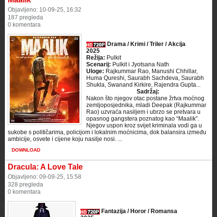
Objavljeno: 10-09-25, 16:32
187 pregleda
0 komentara
Drama / Krimi / Triler / Akcija
2025
Režija:
Pulkit
Scenarij:
Pulkit i Jyotsana Nath
Uloge:
Rajkummar Rao, Manushi Chhillar,
Huma Qureshi, Saurabh Sachdeva, Saurabh
Shukla, Swanand Kirkire, Rajendra Gupta...
Sadržaj:
Nakon što njegov otac postane žrtva moćnog
zemljoposjednika, mladi Deepak (Rajkummar
Rao) uzvraća nasiljem i ubrzo se pretvara u
opasnog gangstera poznatog kao “Maalik”.
Njegov uspon kroz svijet kriminala vodi ga u
sukobe s političarima, policijom i lokalnim moćnicima, dok balansira između
ambicije, osvete i cijene koju nasilje nosi. ...
DOWNLOAD
Dracula: A Love Tale
Objavljeno: 09-09-25, 15:58
328 pregleda
0 komentara
Fantazija / Horor / Romansa