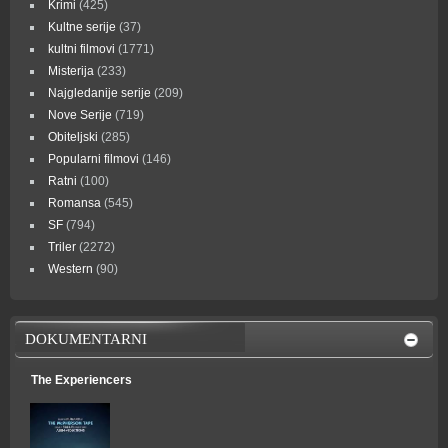
Krimi
(425)
Kultne serije
(37)
kultni filmovi
(1771)
Misterija
(233)
Najgledanije serije
(209)
Nove Serije
(719)
Obiteljski
(285)
Popularni filmovi
(146)
Ratni
(100)
Romansa
(545)
SF
(794)
Triler
(2272)
Western
(90)
DOKUMENTARNI
The Experiencers