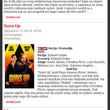
tko ili što stoji iza ovog misterioznog masovnog nestanka? Kako se slojevi
tajne počinju otkrivati, mračne sile izlaze na površinu, a zajednica se mora
suočiti s istinama koje nadilaze razum. Jeste li spremni suočiti se s
trenucima koji će vas progoniti još dugo nakon što film završi? ...
DOWNLOAD
Guns Up
Objavljeno: 07-09-25, 09:59
164 pregleda
0 komentara
Akcija / Komedija
2025
Režija:
Edward Drake
Scenarij:
Edward Drake
Uloge:
Kevin James, Christina Ricci, Luis Guzmán,
Melissa Leo, Joey Diaz, Solomon Hughes ...
Sadržaj:
"Guns Up" prati Raya Hayesa (Kevin James),
bivšeg policajca i odanog muža i oca koji vodi
opasan dvostruki život kao mafijaški poslušnik. Na
rubu napuštanja "Obitelji" i ostvarenja sna o
otvaranju restorana sa suprugom Alice (Christina
Ricci), njegov posljednji posao propada. Dok
vrijeme istječe, Ray ima jednu noć da izvuče svoju ništa ne sluteću obitelj iz
grada prije nego što bude uhićen. ...
DOWNLOAD