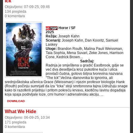
Ick
Objavljeno: 07-09-25, 09:46
134 pregleda
0 komentara
Horor / SF
2025
Režija:
Joseph Kahn
Scenarij:
Joseph Kahn, Dan Koontz, Samuel
Laskey
Uloge:
Brandon Routh, Malina Pauli Weissman,
Taia Sophia, Mena Suvari, Zeke Jones, Harrison
Cone, Kedrick Brown...
Sadržaj:
Radnja je smještena u gradić Eastbrook, gdje se
već dva desetljeća kroz pukotine kuća i ulica
provlači čudna, gotovo biljna tvorevina nazvana
"The Ick".Većina stanovnika to ignorira, ali
srednjoškolska učenica Grace (Weissman) i njezin profesor biologije Hank
(Routh) počinju sumnjati da iza “Icka” stoji smrtonosna tajna.Udružuju snage
kako bi razotkrili prijetnju i pritom pokreću krvavu, kaotičnu lavinu događaja
koja spaja podivljale loze, crni humor i adrenalinsku akciju. ...
DOWNLOAD
What We Hide
Objavljeno: 06-09-25, 10:34
171 pregleda
0 komentara