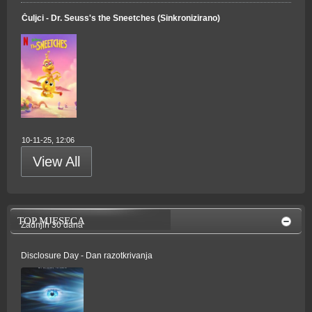
Čuljci - Dr. Seuss's the Sneetches (Sinkronizirano)
10-11-25, 12:06
View All
TOP MJESECA
Zadnjih 30 dana
Disclosure Day - Dan razotkrivanja