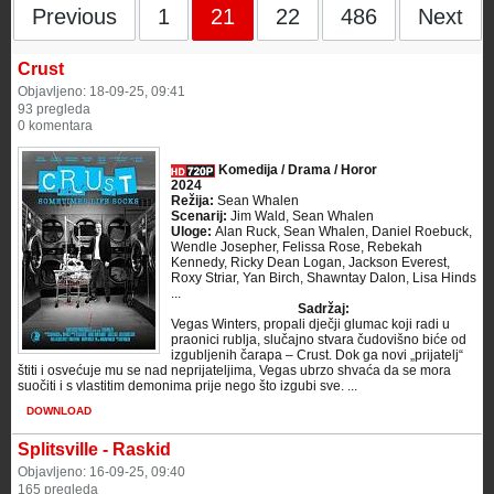
Previous
1
21
22
486
Next
Crust
Objavljeno: 18-09-25, 09:41
93 pregleda
0 komentara
Komedija / Drama / Horor
2024
Režija:
Sean Whalen
Scenarij:
Jim Wald, Sean Whalen
Uloge:
Alan Ruck, Sean Whalen, Daniel Roebuck,
Wendle Josepher, Felissa Rose, Rebekah
Kennedy, Ricky Dean Logan, Jackson Everest,
Roxy Striar, Yan Birch, Shawntay Dalon, Lisa Hinds
...
Sadržaj:
Vegas Winters, propali dječji glumac koji radi u
praonici rublja, slučajno stvara čudovišno biće od
izgubljenih čarapa – Crust. Dok ga novi „prijatelj“
štiti i osvećuje mu se nad neprijateljima, Vegas ubrzo shvaća da se mora
suočiti i s vlastitim demonima prije nego što izgubi sve. ...
DOWNLOAD
Splitsville - Raskid
Objavljeno: 16-09-25, 09:40
165 pregleda