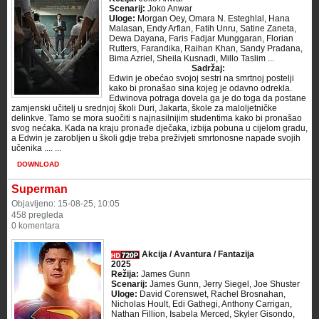
Scenarij:
Joko Anwar
Uloge:
Morgan Oey, Omara N. Esteghlal, Hana
Malasan, Endy Arfian, Fatih Unru, Satine Zaneta,
Dewa Dayana, Faris Fadjar Munggaran, Florian
Rutters, Farandika, Raihan Khan, Sandy Pradana,
Bima Azriel, Sheila Kusnadi, Millo Taslim ...
Sadržaj:
Edwin je obećao svojoj sestri na smrtnoj postelji
kako bi pronašao sina kojeg je odavno odrekla.
Edwinova potraga dovela ga je do toga da postane
zamjenski učitelj u srednjoj školi Duri, Jakarta, škole za maloljetničke
delinkve. Tamo se mora suočiti s najnasilnijim studentima kako bi pronašao
svog nećaka. Kada na kraju pronađe dječaka, izbija pobuna u cijelom gradu,
a Edwin je zarobljen u školi gdje treba preživjeti smrtonosne napade svojih
učenika .... ...
DOWNLOAD
Superman
Objavljeno: 15-08-25, 10:05
458 pregleda
0 komentara
Akcija / Avantura / Fantazija
2025
Režija:
James Gunn
Scenarij:
James Gunn, Jerry Siegel, Joe Shuster
Uloge:
David Corenswet, Rachel Brosnahan,
Nicholas Hoult, Edi Gathegi, Anthony Carrigan,
Nathan Fillion, Isabela Merced, Skyler Gisondo,