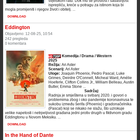
svjetskom ratu. Dok mu se prošlost i sadašnjost
isprepliću, kreće u potragu za istinom koja bi
mogla promijeniti i njegov život i obitelj. ...
DOWNLOAD
Eddington
Objavljeno: 12-08-25, 10:54
242 pregleda
0 komentara
Komedija / Drama / Western
2025
Režija:
Ari Aster
Scenarij:
Ari Aster
Uloge:
Joaquin Phoenix, Pedro Pascal, Luke
Grimes, Deirdre O'Connell, Micheal Ward, Amélie
Hoeferle, Clifton Collins Jr., William Belleau, Austin
Butler, Emma Stone ...
Sadržaj:
Radnja je smještena u svibanj 2020. i govori o
problemima zbog i oko pandemije koronavirusa te
sukobu između šerifa (Phoenix) i gradonačelnika
(Pascal) koji se nikako ne slažu, što uzrokuje
velike napetosti i netrpeljivost građana jedni protiv drugih u fiktivnom gradu
Eddingtonu u Novom Meksiku. ...
DOWNLOAD
In the Hand of Dante