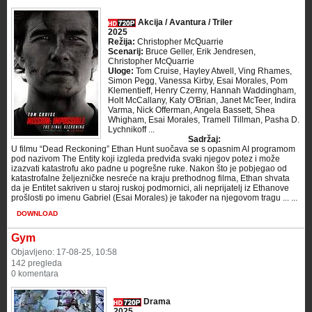
Akcija / Avantura / Triler
2025
Režija:
Christopher McQuarrie
Scenarij:
Bruce Geller, Erik Jendresen,
Christopher McQuarrie
Uloge:
Tom Cruise, Hayley Atwell, Ving Rhames,
Simon Pegg, Vanessa Kirby, Esai Morales, Pom
Klementieff, Henry Czerny, Hannah Waddingham,
Holt McCallany, Katy O'Brian, Janet McTeer, Indira
Varma, Nick Offerman, Angela Bassett, Shea
Whigham, Esai Morales, Tramell Tillman, Pasha D.
Lychnikoff ...
Sadržaj:
U filmu “Dead Reckoning” Ethan Hunt suočava se s opasnim AI programom
pod nazivom The Entity koji izgleda predviđa svaki njegov potez i može
izazvati katastrofu ako padne u pogrešne ruke. Nakon što je pobjegao od
katastrofalne željezničke nesreće na kraju prethodnog filma, Ethan shvata
da je Entitet sakriven u staroj ruskoj podmornici, ali neprijatelj iz Ethanove
prošlosti po imenu Gabriel (Esai Morales) je također na njegovom tragu ... ...
DOWNLOAD
Gym
Objavljeno: 17-08-25, 10:58
142 pregleda
0 komentara
Drama
2025