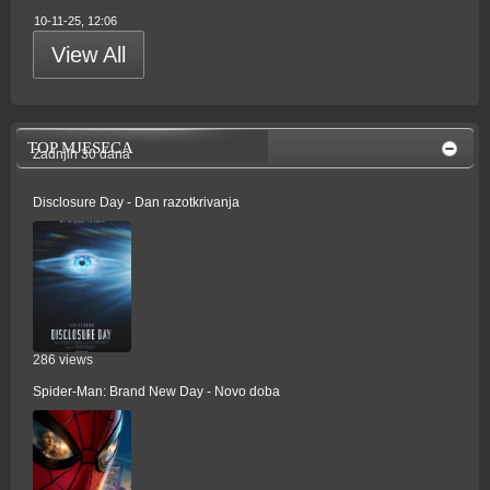
10-11-25, 12:06
View All
TOP MJESECA
Zadnjih 30 dana
Disclosure Day - Dan razotkrivanja
286 views
Spider-Man: Brand New Day - Novo doba