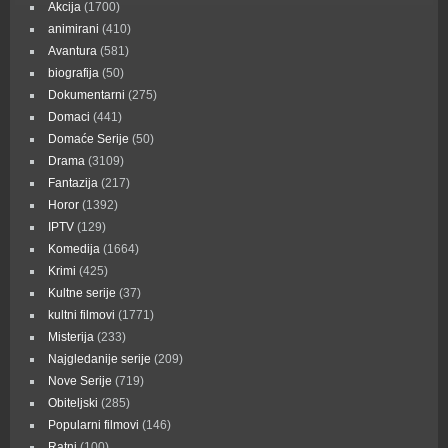
Akcija
(1700)
animirani
(410)
Avantura
(581)
biografija
(50)
Dokumentarni
(275)
Domaci
(441)
Domaće Serije
(50)
Drama
(3109)
Fantazija
(217)
Horor
(1392)
IPTV
(129)
Komedija
(1664)
Krimi
(425)
Kultne serije
(37)
kultni filmovi
(1771)
Misterija
(233)
Najgledanije serije
(209)
Nove Serije
(719)
Obiteljski
(285)
Popularni filmovi
(146)
Ratni
(100)