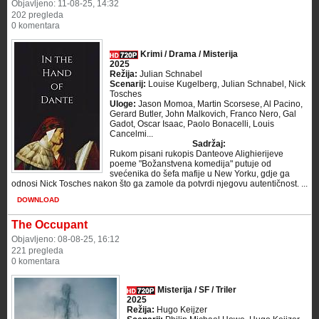
Objavljeno: 11-08-25, 14:32
202 pregleda
0 komentara
Krimi / Drama / Misterija
2025
Režija:
Julian Schnabel
Scenarij:
Louise Kugelberg, Julian Schnabel, Nick
Tosches
Uloge:
Jason Momoa, Martin Scorsese, Al Pacino,
Gerard Butler, John Malkovich, Franco Nero, Gal
Gadot, Oscar Isaac, Paolo Bonacelli, Louis
Cancelmi...
Sadržaj:
Rukom pisani rukopis Danteove Alighierijeve
poeme "Božanstvena komedija" putuje od
svećenika do šefa mafije u New Yorku, gdje ga
odnosi Nick Tosches nakon što ga zamole da potvrdi njegovu autentičnost. ...
DOWNLOAD
The Occupant
Objavljeno: 08-08-25, 16:12
221 pregleda
0 komentara
Misterija / SF / Triler
2025
Režija:
Hugo Keijzer