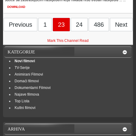
suoče sa zastrašujućim naslijeđem koje nikada nisu trebali naslijediti ... ...
DOWNLOAD
Previous
1
23
24
486
Next
Mark This Channel Read
KATEGORIJE
Novi filmovi
TV-Serije
Animirani Filmovi
Domaći filmovi
Dokumentarni Filmovi
Najave filmova
Top Lista
Kultni filmovi
ARHIVA