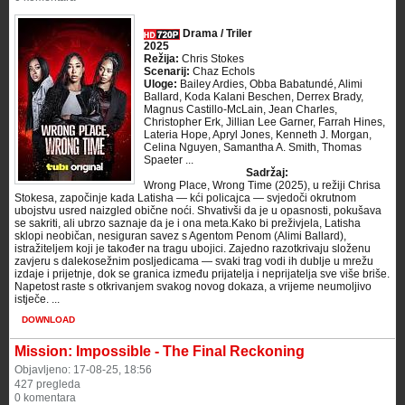
Drama / Triler
2025
Režija:
Chris Stokes
Scenarij:
Chaz Echols
Uloge:
Bailey Ardies, Obba Babatundé, Alimi
Ballard, Koda Kalani Beschen, Derrex Brady,
Magnus Castillo-McLain, Jean Charles,
Christopher Erk, Jillian Lee Garner, Farrah Hines,
Lateria Hope, Apryl Jones, Kenneth J. Morgan,
Celina Nguyen, Samantha A. Smith, Thomas
Spaeter ...
Sadržaj:
Wrong Place, Wrong Time (2025), u režiji Chrisa
Stokesa, započinje kada Latisha — kći policajca — svjedoči okrutnom
ubojstvu usred naizgled obične noći. Shvativši da je u opasnosti, pokušava
se sakriti, ali ubrzo saznaje da je i ona meta.Kako bi preživjela, Latisha
sklopi neobičan, nesiguran savez s Agentom Penom (Alimi Ballard),
istražiteljem koji je također na tragu ubojici. Zajedno razotkrivaju složenu
zavjeru s dalekosežnim posljedicama — svaki trag vodi ih dublje u mrežu
izdaje i prijetnje, dok se granica između prijatelja i neprijatelja sve više briše.
Napetost raste s otkrivanjem svakog novog dokaza, a vrijeme neumoljivo
istječe. ...
DOWNLOAD
Mission: Impossible - The Final Reckoning
Objavljeno: 17-08-25, 18:56
427 pregleda
0 komentara