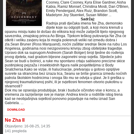
Cooney, Clare Cooney, Kyra Elise Gardner, Aisha
Kabia, Ramiz Monsef, Christina Mosti, Dan O'Brien,
Emily Pendergast, Alex Ruiz, Brandon Scott,
Madelynn Joy Stuenkel, Susan Wilder ...
Sadržaj:
Radnja prati dječaka imena Ne Zha, demonsko
dijete koje su odgojili ljudi, a koji mora krenuti u
opasnu misiju kako bi došao do eliksira koji može zaliječiti tijelo njegovog
saveznika, zmajskog princa Ao Binga. Tijekom teškog putovanja Ne Zha će
otkriti i veliku zavjeru koja bi mogla pokrenuti veliki rat između dobra i
zla.Sean Bruner (Ross Marquand), noćni zaštitar srednje škole na rubu Los
Angelesa, godinama nosi neizgovorenu krivnju zbog obiteljske tragedije.
Upravo dok sa suprugom Andreom (Sarah Bolger) broji tjedne do rođenja
prvog djeteta, nad gradom bljesne zagonetni snop svjetla. Sljedeće jutro
Sean se budi u bolnici, a ruke mu spontano crtaju sablasno precizne skice
pustinjskog pejzaža i insektoidnih figura nalik posjetiteljima iz Body
Snatchersa.Kako se vizije, ili halucinacije, pretvaraju u gotovo opipljive
susrete sa strancima bez izraza lica, Seanu se briše granica između noćnih
patrola školskim hodnicima i onoga što mu se odvija u glavi. Je li greška u
njegovoj traumatiziranoj psihi, ili je svjetlosni fenomen otvorio pukotinu u
stvarnosti?
Dok mu se opsesija produbljuje, brak i buduće očinstvo vise o koncu, a
vremena za razrješenje sve je manje: Andrea kreće u rodilište istog trena
kad se neobjašnjiva svjetlost ponovno pojavljuje na nebu iznad San
Gabriela. ...
DOWNLOAD
Ne Zha II
Objavljeno: 16-08-25, 14:35
141 pregleda