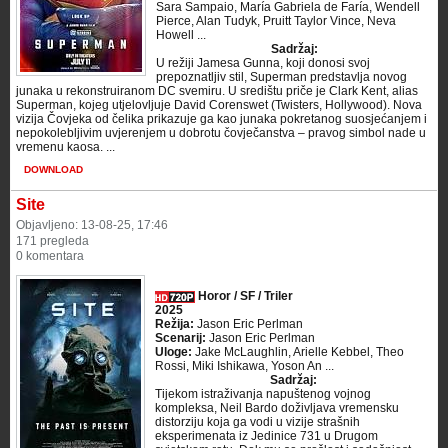
Sara Sampaio, María Gabriela de Faría, Wendell
Pierce, Alan Tudyk, Pruitt Taylor Vince, Neva
Howell ...
Sadržaj:
U režiji Jamesa Gunna, koji donosi svoj
prepoznatljiv stil, Superman predstavlja novog
junaka u rekonstruiranom DC svemiru. U središtu priče je Clark Kent, alias
Superman, kojeg utjelovljuje David Corenswet (Twisters, Hollywood). Nova
vizija Čovjeka od čelika prikazuje ga kao junaka pokretanog suosjećanjem i
nepokolebljivim uvjerenjem u dobrotu čovječanstva – pravog simbol nade u
vremenu kaosa. ...
DOWNLOAD
Site
Objavljeno: 13-08-25, 17:46
171 pregleda
0 komentara
Horor / SF / Triler
2025
Režija:
Jason Eric Perlman
Scenarij:
Jason Eric Perlman
Uloge:
Jake McLaughlin, Arielle Kebbel, Theo
Rossi, Miki Ishikawa, Yoson An ...
Sadržaj:
Tijekom istraživanja napuštenog vojnog
kompleksa, Neil Bardo doživljava vremensku
distorziju koja ga vodi u vizije strašnih
eksperimenata iz Jedinice 731 u Drugom