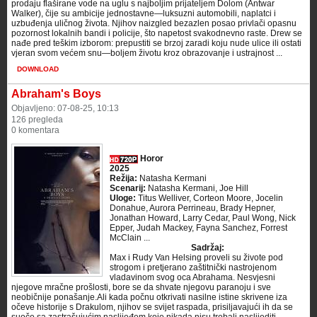
prodaju flaširane vode na uglu s najboljim prijateljem Dolom (Antwar
Walker), čije su ambicije jednostavne—luksuzni automobili, naplatci i
uzbuđenja uličnog života. Njihov naizgled bezazlen posao privlači opasnu
pozornost lokalnih bandi i policije, što napetost svakodnevno raste. Drew se
nađe pred teškim izborom: prepustiti se brzoj zaradi koju nude ulice ili ostati
vjeran svom većem snu—boljem životu kroz obrazovanje i ustrajnost ...
DOWNLOAD
Abraham's Boys
Objavljeno: 07-08-25, 10:13
126 pregleda
0 komentara
Horor
2025
Režija:
Natasha Kermani
Scenarij:
Natasha Kermani, Joe Hill
Uloge:
Titus Welliver, Corteon Moore, Jocelin
Donahue, Aurora Perrineau, Brady Hepner,
Jonathan Howard, Larry Cedar, Paul Wong, Nick
Epper, Judah Mackey, Fayna Sanchez, Forrest
McClain ...
Sadržaj:
Max i Rudy Van Helsing proveli su živote pod
strogom i pretjerano zaštitnički nastrojenom
vladavinom svog oca Abrahama. Nesvjesni
njegove mračne prošlosti, bore se da shvate njegovu paranoju i sve
neobičnije ponašanje.Ali kada počnu otkrivati nasilne istine skrivene iza
očeve historije s Drakulom, njihov se svijet raspada, prisiljavajući ih da se