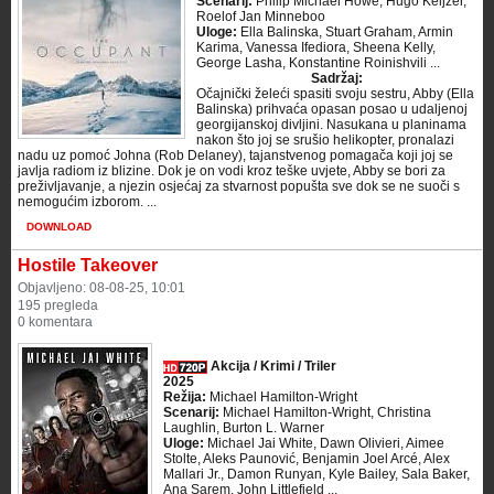
Scenarij:
Philip Michael Howe, Hugo Keijzer,
Roelof Jan Minneboo
Uloge:
Ella Balinska, Stuart Graham, Armin
Karima, Vanessa Ifediora, Sheena Kelly,
George Lasha, Konstantine Roinishvili ...
Sadržaj:
Očajnički želeći spasiti svoju sestru, Abby (Ella
Balinska) prihvaća opasan posao u udaljenoj
georgijanskoj divljini. Nasukana u planinama
nakon što joj se srušio helikopter, pronalazi
nadu uz pomoć Johna (Rob Delaney), tajanstvenog pomagača koji joj se
javlja radiom iz blizine. Dok je on vodi kroz teške uvjete, Abby se bori za
preživljavanje, a njezin osjećaj za stvarnost popušta sve dok se ne suoči s
nemogućim izborom. ...
DOWNLOAD
Hostile Takeover
Objavljeno: 08-08-25, 10:01
195 pregleda
0 komentara
Akcija / Krimi / Triler
2025
Režija:
Michael Hamilton-Wright
Scenarij:
Michael Hamilton-Wright, Christina
Laughlin, Burton L. Warner
Uloge:
Michael Jai White, Dawn Olivieri, Aimee
Stolte, Aleks Paunović, Benjamin Joel Arcé, Alex
Mallari Jr., Damon Runyan, Kyle Bailey, Sala Baker,
Ana Sarem, John Littlefield ...