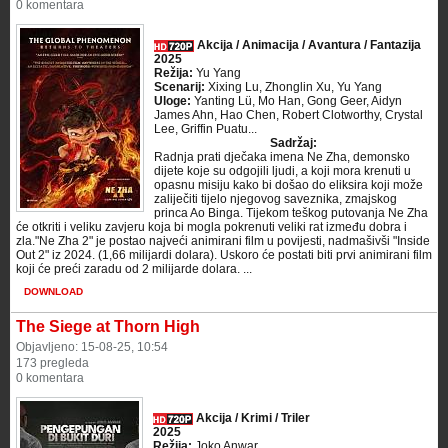
0 komentara
Akcija / Animacija / Avantura / Fantazija
2025
Režija:
Yu Yang
Scenarij:
Xixing Lu, Zhonglin Xu, Yu Yang
Uloge:
Yanting Lü, Mo Han, Gong Geer, Aidyn
James Ahn, Hao Chen, Robert Clotworthy, Crystal
Lee, Griffin Puatu...
Sadržaj:
Radnja prati dječaka imena Ne Zha, demonsko
dijete koje su odgojili ljudi, a koji mora krenuti u
opasnu misiju kako bi došao do eliksira koji može
zaliječiti tijelo njegovog saveznika, zmajskog
princa Ao Binga. Tijekom teškog putovanja Ne Zha
će otkriti i veliku zavjeru koja bi mogla pokrenuti veliki rat između dobra i
zla."Ne Zha 2" je postao najveći animirani film u povijesti, nadmašivši "Inside
Out 2" iz 2024. (1,66 milijardi dolara). Uskoro će postati biti prvi animirani film
koji će preći zaradu od 2 milijarde dolara. ...
DOWNLOAD
The Siege at Thorn High
Objavljeno: 15-08-25, 10:54
173 pregleda
0 komentara
Akcija / Krimi / Triler
2025
Režija:
Joko Anwar