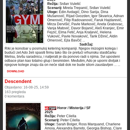
Režija:
Srđan Vuletić
Scenarij:
Mirela Trepanić, Srđan Vuletić
Uloge:
Edin Avdagić, Dino Sarija, Dina
Mušanović, Rijad Gvozden, Igor Skvarica, Adnan
Omerović, Filip Radovanović, Faruk Hajdarević,
Mirza Dervišić, Pavle Marković, Aneta Grabovac,
Vanja Matović, Davor Bojanić, Aleš Kranjec, Emir
Fejzić, Elma Fetić, Anja Kraljević, Helena
Vuković, Pavle Novaković, Tarik Džinić, Aldin
Omerović, Ejla Bavčić ...
Sadržaj:
Riki je konobar u posrnuloj ketering kompaniji. Njegov mizogini kolega i
budući zet Ado želi spasiti firmu tako što će pretući vrhunsku slastičarku
Melisu, bivšu saradnicu, i natjerati je da ponovo radi s njima. Svi uposleni
odbace plan kao totalno glup i besmislen. Međutim, Ado je uporni divljak i
njegove kolege znaju da on neće stati dok ne bude silom zaustavljen ... ...
DOWNLOAD
Descendent
Objavljeno: 16-08-25, 14:59
163 pregleda
0 komentara
Horor / Misterija / SF
2025
Režija:
Peter Cilella
Scenarij:
Peter Cilella
Uloge:
Sarah Bolger, Ross Marquand, Charlene
Amoia, Alexandra Barreto, Georgia Bishop, Clare