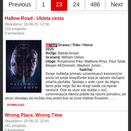
Previous
1
23
24
486
Next
Hallow Road - Ukleta cesta
Objavljeno: 18-08-25, 12:56
218 pregleda
0 komentara
Drama / Triler / Horor
2025
Režija:
Babak Anvari
Scenarij:
William Gillies
Uloge:
Rosamund Pike, Matthew Rhys, Paul Tylak,
Megan McDonnell, Stephen Jones ...
Sadržaj:
Dvoje roditelja primaju uznemirujući kasnonoćni
poziv od svoje tinejdžerke koja je upravo slučajno
udarila pješaka. Sjedaju u auto i jure da stignu
tamo prije nego što iko drugi naiđe na mjesto
nesreće. Dok se voze sve dublje u noć,
uznemirujuća otkrića prijete da razore porodicu, jer
ubrzo shvataju da možda nisu jedini koji se voze Hallow Roadom ... ...
DOWNLOAD
Wrong Place, Wrong Time
Objavljeno: 18-08-25, 10:45
161 pregleda
0 komentara