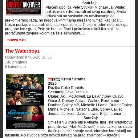
Sadržaj:
Plaćeni ubojica Pete Strykyr (Michael Jai White)
pokušava se distancirati od svog nasilnog života
odlaskom na sastanke za odvikavanje od
prekomjernog rada, no njegova kriminalna mreža to tumači kao izdaju.
Ubrzo postaje meta svih ubojica iz podzemlja. Tijekom jedne noći, dok ga
progone kroz grad, Pete se bori za život i pokušava otkriti tko stoji iza
proračunate zavjere kojom ga žele eliminirati. ...
DOWNLOAD
The Waterboyz
Objavljeno: 07-08-25, 10:55
146 pregleda
0 komentara
Krimi / Drama
2025
Režija:
Coke Daniels
Scenarij:
Coke Daniels
Uloge:
Akili McDowell, La La Anthony, Quavo,
Omar J. Dorsey, Antwar Walker, Rockmond
Dunbar, Bailey MB, Michelle l Lamb, Duane Finley,
Mirtha Michelle, Natacha Ellie, Corey Calliet,
Jequan Jackson, Javen Lewis, Elijah Lamar ...
Sadržaj:
Smješten u vruće ulice Atlante, film The Waterboyz
prati Drewa (Akili McDowell), mladića koji se nada
da će pobjeći iz svoje svakodnevice kroz studij na
fakultetu. No život ga brzo dovozi natrag na prag stvarnosti—skreće u