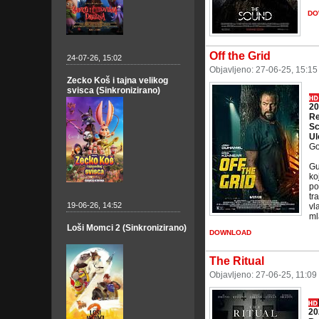
DO
Off the Grid
24-07-26, 15:02
Objavljeno: 27-06-25, 15:1
Zecko Koš i tajna velikog
svisca (Sinkronizirano)
20
Re
Sc
Ul
Go
Gu
ko
po
tr
19-06-26, 14:52
vl
ml
Loši Momci 2 (Sinkronizirano)
DOWNLOAD
The Ritual
Objavljeno: 27-06-25, 11:09
20