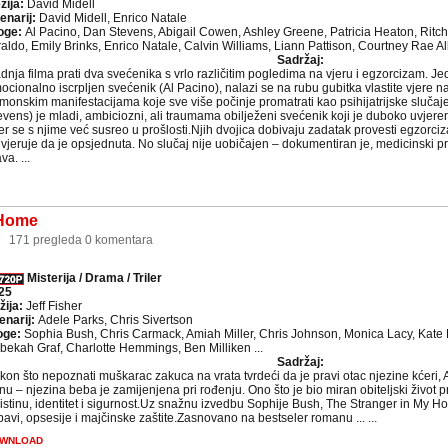
žija:
David Midell
enarij:
David Midell, Enrico Natale
oge:
Al Pacino, Dan Stevens, Abigail Cowen, Ashley Greene, Patricia Heaton, Rit
raldo, Emily Brinks, Enrico Natale, Calvin Williams, Liann Pattison, Courtney Rae All
Sadržaj:
dnja filma prati dva svećenika s vrlo različitim pogledima na vjeru i egzorcizam. Jeda
ocionalno iscrpljen svećenik (Al Pacino), nalazi se na rubu gubitka vlastite vjere 
monskim manifestacijama koje sve više počinje promatrati kao psihijatrijske slučaj
evens) je mladi, ambiciozni, ali traumama obilježeni svećenik koji je duboko uvjer
jer se s njime već susreo u prošlosti.Njih dvojica dobivaju zadatak provesti egzo
 vjeruje da je opsjednuta. No slučaj nije uobičajen – dokumentiran je, medicinski pr
a. ...
 Home
2
171 pregleda
0 komentara
Misterija / Drama / Triler
25
žija:
Jeff Fisher
enarij:
Adele Parks, Chris Sivertson
oge:
Sophia Bush, Chris Carmack, Amiah Miller, Chris Johnson, Monica Lacy, Kate
bekah Graf, Charlotte Hemmings, Ben Milliken ...
Sadržaj:
on što nepoznati muškarac zakuca na vrata tvrdeći da je pravi otac njezine kćeri, A
inu – njezina beba je zamijenjena pri rođenju. Ono što je bio miran obiteljski život
istinu, identitet i sigurnost.Uz snažnu izvedbu Sophije Bush, The Stranger in My Ho
bavi, opsesije i majčinske zaštite.Zasnovano na bestseler romanu ... ...
WNLOAD