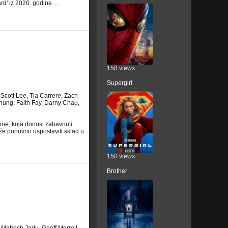
d' iz 2020. godine. ...
158 views
Supergirl
cott Lee, Tia Carrere, Zach
hung, Faith Fay, Darny Chau,
dine, koja donosi zabavnu i
aže ponovno uspostaviti sklad u
150 views
Brother