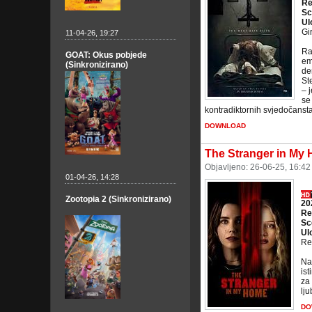
Re
Sc
Ul
Gi
11-04-26, 19:27
Ra
GOAT: Okus pobjede
em
(Sinkronizirano)
de
St
– 
se
kontradiktornih svjedočanstav
DOWNLOAD
The Stranger in My
Objavljeno: 26-06-25, 16:4
01-04-26, 14:28
Zootopia 2 (Sinkronizirano)
20
Re
Sc
Ul
Re
Nak
ist
za 
lju
DO