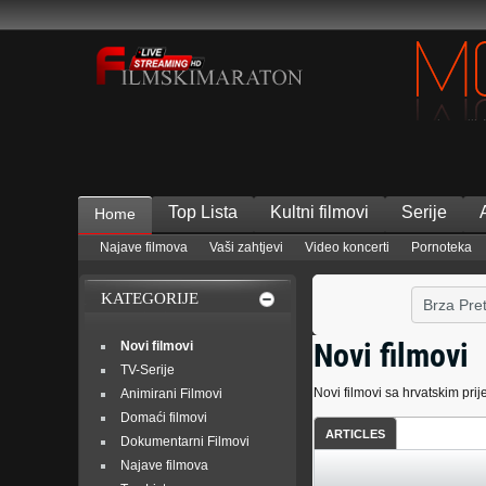
Top Lista
Kultni filmovi
Serije
Home
Najave filmova
Vaši zahtjevi
Video koncerti
Pornoteka
KATEGORIJE
Novi filmovi
Novi filmovi
TV-Serije
Novi filmovi sa hrvatskim pr
Animirani Filmovi
Domaći filmovi
ARTICLES
Dokumentarni Filmovi
Najave filmova