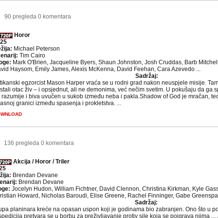
3
90 pregleda
0 komentara
Horor
25
žija:
Michael Peterson
enarij:
Tim Cairo
oge:
Mark O'Brien, Jacqueline Byers, Shaun Johnston, Josh Cruddas, Barb Mitchell
vid Haysom, Emily James, Alexis McKenna, David Feehan, Cara Azevedo ...
Sadržaj:
tikanski egzorcist Mason Harper vraća se u rodni grad nakon neuspjele misije. Tam
stali otac živ – i opsjednut, ali ne demonima, već nečim svetim. U pokušaju da ga 
 razumije i biva uvučen u sukob između neba i pakla.Shadow of God je mračan, teološk
asnoj granici između spasenja i prokletstva. ...
OWNLOAD
136 pregleda
0 komentara
Akcija / Horor / Triler
25
žija:
Brendan Devane
enarij:
Brendan Devane
oge:
Jocelyn Hudon, William Fichtner, David Clennon, Christina Kirkman, Kyle Gass
ristian Howard, Nicholas Baroudi, Elise Greene, Rachel Finninger, Gabe Greenspan
Sadržaj:
upa planinara kreće na opasan uspon koji je godinama bio zabranjen. Ono što u po
pedicija pretvara se u borbu za preživljavanje protiv sile koja se poigrava njima ... .