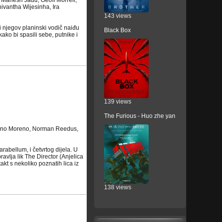
Mahesh Jadu, Geoff Morrell,
ivantha Wijesinha, Ira
143 views
 njegov planinski vodič naiđu
Black Box
ako bi spasili sebe, putnike i
139 views
The Furious - Huo zhe yan
ndino Moreno, Norman Reedus,
rabellum, i četvrtog dijela. U
ravlja lik The Director (Anjelica
kt s nekoliko poznatih lica iz
138 views