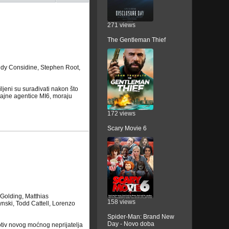
271 views
The Gentleman Thief
ddy Considine, Stephen Root,
iljeni su surađivati nakon što
tajne agentice MI6, moraju
172 views
Scary Movie 6
Golding, Matthias
158 views
nski, Todd Cattell, Lorenzo
Spider-Man: Brand New
Day - Novo doba
otiv novog moćnog neprijatelja