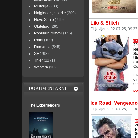
Misterija
(233)
Najgledanije serije
(209)
Nove Serije
(719)
Lilo & Stitch
Obiteljski
(285)
Objavljeno: 02-07-25, 09:3
Popularni filmovi
(146)
Ratni
(100)
20
Romansa
(545)
Re
SF
(793)
Sc
Ul
Triler
(2271)
Ga
Ce
Western
(90)
Li
di
obi
DOKUMENTARNI
DO
Ice Road: Vengeanc
The Experiencers
Objavljeno: 01-07-25, 11:18
2
R
S