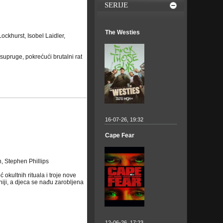
SERIJE
The Westies
ckhurst, Isobel Laidler,
supruge, pokrećući brutalni rat
16-07-26, 19:32
Cape Fear
, Stephen Phillips
 okultnih rituala i troje nove
niji, a djeca se nađu zarobljena
12-06-26, 17:23