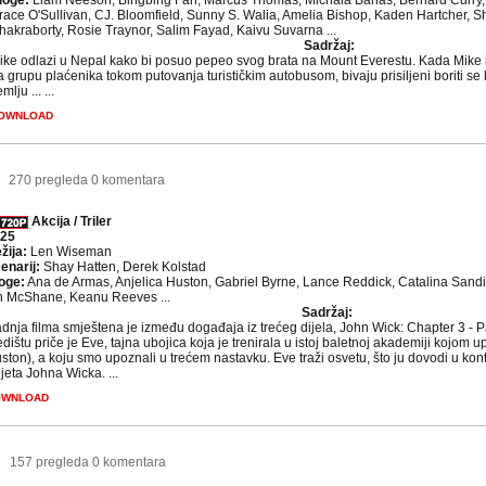
loge:
Liam Neeson, Bingbing Fan, Marcus Thomas, Michala Banas, Bernard Curry, 
race O'Sullivan, CJ. Bloomfield, Sunny S. Walia, Amelia Bishop, Kaden Hartcher, Sh
hakraborty, Rosie Traynor, Salim Fayad, Kaivu Suvarna ...
Sadržaj:
ike odlazi u Nepal kako bi posuo pepeo svog brata na Mount Everestu. Kada Mike i
a grupu plaćenika tokom putovanja turističkim autobusom, bivaju prisiljeni boriti se k
mlju ... ...
OWNLOAD
270 pregleda
0 komentara
Akcija / Triler
25
žija:
Len Wiseman
enarij:
Shay Hatten, Derek Kolstad
oge:
Ana de Armas, Anjelica Huston, Gabriel Byrne, Lance Reddick, Catalina Sa
n McShane, Keanu Reeves ...
Sadržaj:
dnja filma smještena je između događaja iz trećeg dijela, John Wick: Chapter 3 - Pa
edištu priče je Eve, tajna ubojica koja je trenirala u istoj baletnoj akademiji kojom up
ston), a koju smo upoznali u trećem nastavku. Eve traži osvetu, što ju dovodi u konta
ijeta Johna Wicka. ...
OWNLOAD
4
157 pregleda
0 komentara