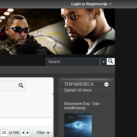
Login or Registracija
TOP MJESECA
Zadnjih 30 dana
Disclosure Day - Dan
razotkrivanja
e
of
486
Filter