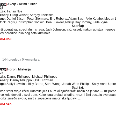
Akcija / Krimi / Triler
25
žija:
Fansu Njie
enarij:
Craig Walser, Sergey Zhelezko
oge:
Daniel Stisen, Peter Stormare, Eric Roberts, Adam Basil, Akie Kotabe, Megan Lo
trick Regis, Christopher Godwin, Beau Fowler, Phillip Ray Tommy, Laila Pyne ...
Sadržaj:
vši operativac specijalnih snaga, Jack Johnson, traži osvetu nakon ubistva njegove 
tiv porodice lokalnog šefa kriminala ... ...
WNLOAD
8
144 pregleda
0 komentara
Horor / Misterija
25
žija:
Danny Philippou, Michael Philippou
enarij:
Danny Philippou, Bill Hinzman
oge:
Sally Hawkins, Billy Barrat, Sora Wong, Jonah Wren Phillips, Sally-Anne Upton
Sadržaj:
kon smrti svoje kćeri, udomiteljica Laura očajnički traži način da je vrati — uz pomoć
ece koje dovodi u svoj dom. Kako tuga prelazi u ludilo, njezini čini postaju sve opas
borbi između života, smrti i izopačene majčinske ljubavi. ...
WNLOAD