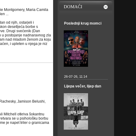
DOMAĆI
chie Montgomery, Maria Camila
en ...
n od njih, ostarjeli i
Poslednji krug momci
nakon desetljeća borbe s
eve. Drugi svećenik (Dan
en u postojanje nadnaravnog zla
rcizam nad mladom ženom za koju
aćen, i upleten u njega je niz
26-07-26, 11:14
Lijepa večer, lijep dan
 Rachesky, Jamison Belushi,
li Mitchell otkriva šokantnu
 pretvara se u psihološku borbu
me je napet triler o granicama