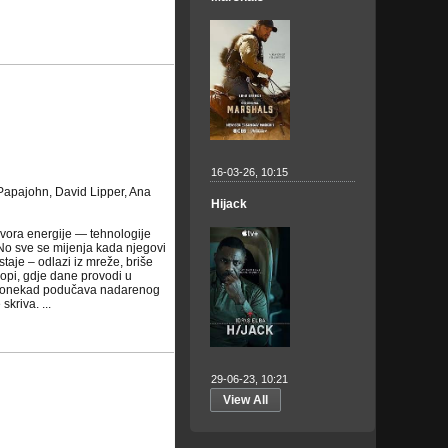
16-03-26, 10:15
Papajohn, David Lipper, Ana
Hijack
izvora energije — tehnologije
. No sve se mijenja kada njegovi
taje – odlazi iz mreže, briše
uropi, gdje dane provodi u
. Ponekad podučava nadarenog
kriva. ...
29-06-23, 10:21
View All