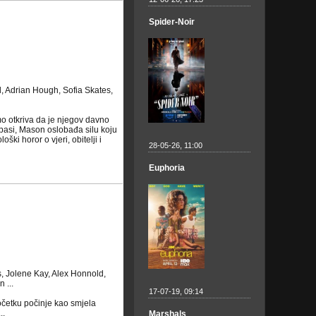
Spider-Noir
, Adrian Hough, Sofia Skates,
o otkriva da je njegov davno
spasi, Mason oslobađa silu koju
i horor o vjeri, obitelji i
28-05-26, 11:00
Euphoria
, Jolene Kay, Alex Honnold,
 ...
17-07-19, 09:14
četku počinje kao smjela
..
Marshals