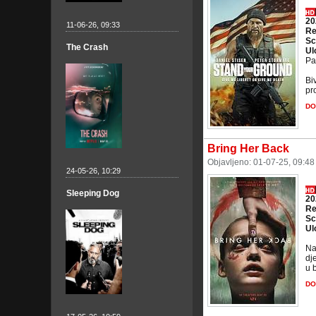
20
11-06-26, 09:33
Re
Sc
The Crash
Ul
Pa
Bi
pro
DO
Bring Her Back
Objavljeno: 01-07-25, 09:4
24-05-26, 10:29
Sleeping Dog
20
Re
Sc
Ul
Na
dj
u 
DO