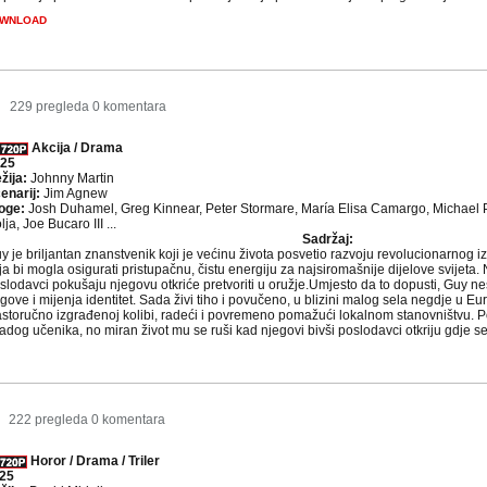
WNLOAD
5
229 pregleda
0 komentara
Akcija / Drama
25
žija:
Johnny Martin
enarij:
Jim Agnew
oge:
Josh Duhamel, Greg Kinnear, Peter Stormare, María Elisa Camargo, Michael 
lja, Joe Bucaro III ...
Sadržaj:
y je briljantan znanstvenik koji je većinu života posvetio razvoju revolucionarnog 
ja bi mogla osigurati pristupačnu, čistu energiju za najsiromašnije dijelove svijeta
slodavci pokušaju njegovu otkriće pretvoriti u oružje.Umjesto da to dopusti, Guy nes
agove i mijenja identitet. Sada živi tiho i povučeno, u blizini malog sela negdje u E
astoručno izgrađenoj kolibi, radeći i povremeno pomažući lokalnom stanovništvu
adog učenika, no miran život mu se ruši kad njegovi bivši poslodavci otkriju gdje se s
222 pregleda
0 komentara
Horor / Drama / Triler
25