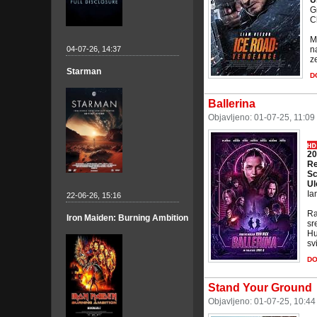
U
G
C
M
04-07-26, 14:37
n
ze
Starman
D
Ballerina
Objavljeno: 01-07-25, 11:09
20
Re
Sc
Ul
Ia
22-06-26, 15:16
Ra
Iron Maiden: Burning Ambition
sr
Hu
sv
D
Stand Your Ground
Objavljeno: 01-07-25, 10:4