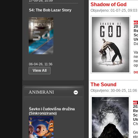
17-05-26, 10:59
Shadow of God
S4: The Bob Lazar Story
Objavljeno: 01-07-25, 09:0
20
Re
Sc
Ul
Da
Va
ne
ne
06-04-26, 11:36
op
View All
D
The Sound
Objavljeno: 30-06-25, 11:06
ANIMIRANI
20
Šavko i čudovišna družina
Re
(Sinkronizirano)
Sc
Ul
Ch
Gr
eks