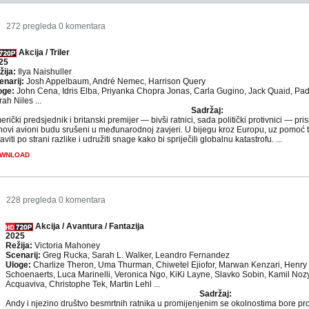
9
272 pregleda
0 komentara
Akcija / Triler
25
žija:
Ilya Naishuller
enarij:
Josh Appelbaum, André Nemec, Harrison Query
oge:
John Cena, Idris Elba, Priyanka Chopra Jonas, Carla Gugino, Jack Quaid, Pa
ah Niles ...
Sadržaj:
rički predsjednik i britanski premijer — bivši ratnici, sada politički protivnici — pris
ihovi avioni budu srušeni u međunarodnoj zavjeri. U bijegu kroz Europu, uz pomoć 
aviti po strani razlike i udružiti snage kako bi spriječili globalnu katastrofu. ...
WNLOAD
7
228 pregleda
0 komentara
Akcija / Avantura / Fantazija
2025
Režija:
Victoria Mahoney
Scenarij:
Greg Rucka, Sarah L. Walker, Leandro Fernandez
Uloge:
Charlize Theron, Uma Thurman, Chiwetel Ejiofor, Marwan Kenzari, Henry 
Schoenaerts, Luca Marinelli, Veronica Ngo, KiKi Layne, Slavko Sobin, Kamil Nozy
Acquaviva, Christophe Tek, Martin Lehl ...
Sadržaj:
Andy i njezino društvo besmrtnih ratnika u promijenjenim se okolnostima bore pr