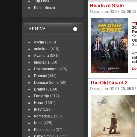
Top Lista
Heads of State
Kultni filmovi
Objavljeno: 03-07-25, 09:1
20
ARHIVA
Re
Sc
Ul
Akcija
(1700)
Sar
animirani
(410)
Ame
Avantura
(581)
nj
ost
biografija
(50)
Dokumentarni
(275)
DO
Domaci
(441)
The Old Guard 2
Domaće Serije
(50)
Objavljeno: 02-07-25, 09:5
Drama
(3108)
Fantazija
(217)
Horor
(1391)
IPTV
(129)
Komedija
(1663)
Krimi
(425)
Kultne serije
(37)
kultni filmovi
(1771)