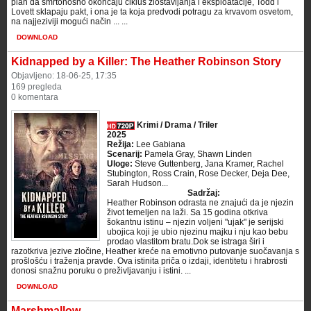
plan da smrtonosno okončaju ciklus zlostavljanja i eksploatacije, Todd i
Lovett sklapaju pakt, i ona je ta koja predvodi potragu za krvavom osvetom,
na najjeziviji mogući način ... ...
DOWNLOAD
Kidnapped by a Killer: The Heather Robinson Story
Objavljeno: 18-06-25, 17:35
169 pregleda
0 komentara
Krimi / Drama / Triler
2025
Režija:
Lee Gabiana
Scenarij:
Pamela Gray, Shawn Linden
Uloge:
Steve Guttenberg, Jana Kramer, Rachel
Stubington, Ross Crain, Rose Decker, Deja Dee,
Sarah Hudson...
Sadržaj:
Heather Robinson odrasta ne znajući da je njezin
život temeljen na laži. Sa 15 godina otkriva
šokantnu istinu – njezin voljeni "ujak" je serijski
ubojica koji je ubio njezinu majku i nju kao bebu
prodao vlastitom bratu.Dok se istraga širi i
razotkriva jezive zločine, Heather kreće na emotivno putovanje suočavanja s
prošlošću i traženja pravde. Ova istinita priča o izdaji, identitetu i hrabrosti
donosi snažnu poruku o preživljavanju i istini. ...
DOWNLOAD
Marshmallow