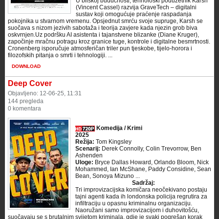
U bliskoj budućnosti, tehnološki poduzetnik Karsh
(Vincent Cassel) razvija GraveTech – digitalni
sustav koji omogućuje praćenje raspadanja
pokojnika u stvarnom vremenu. Opsjednut smrću svoje supruge, Karsh se
suočava s nizom jezivih sabotaža i teorija zavjere kada njezin grob biva
oskvrnjen.Uz podršku AI asistenta i tajanstvene blizanke (Diane Kruger),
započinje mračnu potragu kroz granice tuge, kontrole i digitalne besmrtnosti.
Cronenberg isporučuje atmosferičan triler pun tjeskobe, tijelo-horora i
filozofskih pitanja o smrti i tehnologiji. ...
DOWNLOAD
Deep Cover
Objavljeno: 12-06-25, 11:31
144 pregleda
0 komentara
Komedija / Krimi
2025
Režija:
Tom Kingsley
Scenarij:
Derek Connolly, Colin Trevorrow, Ben
Ashenden
Uloge:
Bryce Dallas Howard, Orlando Bloom, Nick
Mohammed, Ian McShane, Paddy Considine, Sean
Bean, Sonoya Mizuno ...
Sadržaj:
Tri improvizacijska komičara neočekivano postaju
tajni agenti kada ih londonska policija regrutira za
infiltraciju u opasnu kriminalnu organizaciju.
Naoružani samo improvizacijom i duhovitošću,
suočavaju se s brutalnim svijetom kriminala, gdje je svaki pogrešan korak