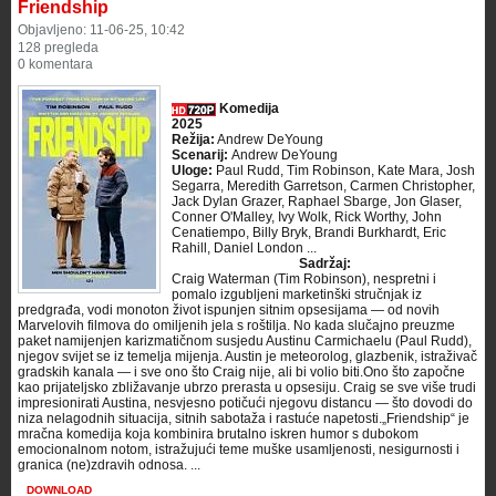
Friendship
Objavljeno: 11-06-25, 10:42
128 pregleda
0 komentara
Komedija
2025
Režija:
Andrew DeYoung
Scenarij:
Andrew DeYoung
Uloge:
Paul Rudd, Tim Robinson, Kate Mara, Josh
Segarra, Meredith Garretson, Carmen Christopher,
Jack Dylan Grazer, Raphael Sbarge, Jon Glaser,
Conner O'Malley, Ivy Wolk, Rick Worthy, John
Cenatiempo, Billy Bryk, Brandi Burkhardt, Eric
Rahill, Daniel London ...
Sadržaj:
Craig Waterman (Tim Robinson), nespretni i
pomalo izgubljeni marketinški stručnjak iz
predgrađa, vodi monoton život ispunjen sitnim opsesijama — od novih
Marvelovih filmova do omiljenih jela s roštilja. No kada slučajno preuzme
paket namijenjen karizmatičnom susjedu Austinu Carmichaelu (Paul Rudd),
njegov svijet se iz temelja mijenja. Austin je meteorolog, glazbenik, istraživač
gradskih kanala — i sve ono što Craig nije, ali bi volio biti.Ono što započne
kao prijateljsko zbližavanje ubrzo prerasta u opsesiju. Craig se sve više trudi
impresionirati Austina, nesvjesno potičući njegovu distancu — što dovodi do
niza nelagodnih situacija, sitnih sabotaža i rastuće napetosti.„Friendship“ je
mračna komedija koja kombinira brutalno iskren humor s dubokom
emocionalnom notom, istražujući teme muške usamljenosti, nesigurnosti i
granica (ne)zdravih odnosa. ...
DOWNLOAD