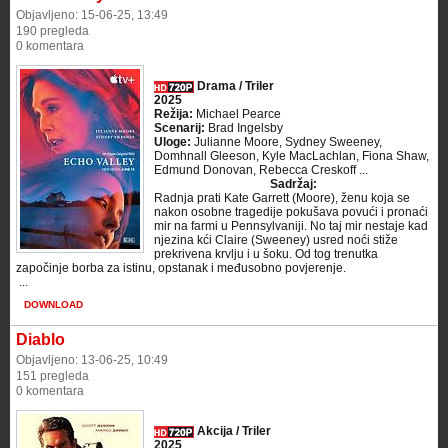
Objavljeno: 15-06-25, 13:49
190 pregleda
0 komentara
Drama / Triler
2025
Režija:
Michael Pearce
Scenarij:
Brad Ingelsby
Uloge:
Julianne Moore, Sydney Sweeney,
Domhnall Gleeson, Kyle MacLachlan, Fiona Shaw,
Edmund Donovan, Rebecca Creskoff ...
Sadržaj:
Radnja prati Kate Garrett (Moore), ženu koja se
nakon osobne tragedije pokušava povući i pronaći
mir na farmi u Pennsylvaniji. No taj mir nestaje kad
njezina kći Claire (Sweeney) usred noći stiže
prekrivena krvlju i u šoku. Od tog trenutka
započinje borba za istinu, opstanak i međusobno povjerenje.
​ ...
DOWNLOAD
Diablo
Objavljeno: 13-06-25, 10:49
151 pregleda
0 komentara
Akcija / Triler
2025