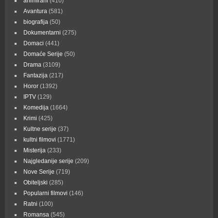
animirani
(410)
Avantura
(581)
biografija
(50)
Dokumentarni
(275)
Domaci
(441)
Domaće Serije
(50)
Drama
(3109)
Fantazija
(217)
Horor
(1392)
IPTV
(129)
Komedija
(1664)
Krimi
(425)
Kultne serije
(37)
kultni filmovi
(1771)
Misterija
(233)
Najgledanije serije
(209)
Nove Serije
(719)
Obiteljski
(285)
Popularni filmovi
(146)
Ratni
(100)
Romansa
(545)