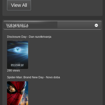
View All
TOP MJESECA
Zadnjih 30 dana
Disclosure Day - Dan razotkrivanja
286 views
Spider-Man: Brand New Day - Novo doba