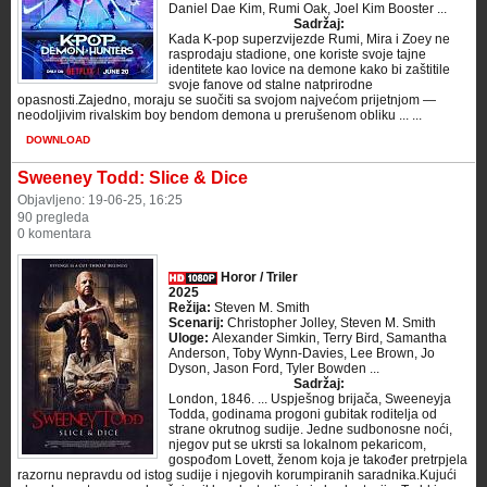
Daniel Dae Kim, Rumi Oak, Joel Kim Booster ...
Sadržaj:
Kada K-pop superzvijezde Rumi, Mira i Zoey ne
rasprodaju stadione, one koriste svoje tajne
identitete kao lovice na demone kako bi zaštitile
svoje fanove od stalne natprirodne
opasnosti.Zajedno, moraju se suočiti sa svojom najvećom prijetnjom —
neodoljivim rivalskim boy bendom demona u prerušenom obliku ... ...
DOWNLOAD
Sweeney Todd: Slice & Dice
Objavljeno: 19-06-25, 16:25
90 pregleda
0 komentara
Horor / Triler
2025
Režija:
Steven M. Smith
Scenarij:
Christopher Jolley, Steven M. Smith
Uloge:
Alexander Simkin, Terry Bird, Samantha
Anderson, Toby Wynn-Davies, Lee Brown, Jo
Dyson, Jason Ford, Tyler Bowden ...
Sadržaj:
London, 1846. ... Uspješnog brijača, Sweeneyja
Todda, godinama progoni gubitak roditelja od
strane okrutnog sudije. Jedne sudbonosne noći,
njegov put se ukrsti sa lokalnom pekaricom,
gospođom Lovett, ženom koja je također pretrpjela
razornu nepravdu od istog sudije i njegovih korumpiranih saradnika.Kujući