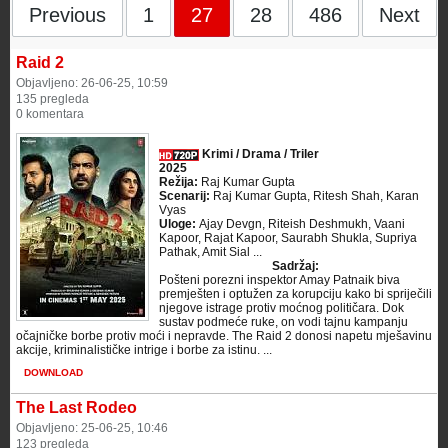
Previous
1
27
28
486
Next
Raid 2
Objavljeno: 26-06-25, 10:59
135 pregleda
0 komentara
Krimi / Drama / Triler
2025
Režija:
Raj Kumar Gupta
Scenarij:
Raj Kumar Gupta, Ritesh Shah, Karan
Vyas
Uloge:
Ajay Devgn, Riteish Deshmukh, Vaani
Kapoor, Rajat Kapoor, Saurabh Shukla, Supriya
Pathak, Amit Sial ...
Sadržaj:
Pošteni porezni inspektor Amay Patnaik biva
premješten i optužen za korupciju kako bi spriječili
njegove istrage protiv moćnog političara. Dok
sustav podmeće ruke, on vodi tajnu kampanju
očajničke borbe protiv moći i nepravde. The Raid 2 donosi napetu mješavinu
akcije, kriminalističke intrigе i borbe za istinu. ...
DOWNLOAD
The Last Rodeo
Objavljeno: 25-06-25, 10:46
123 pregleda