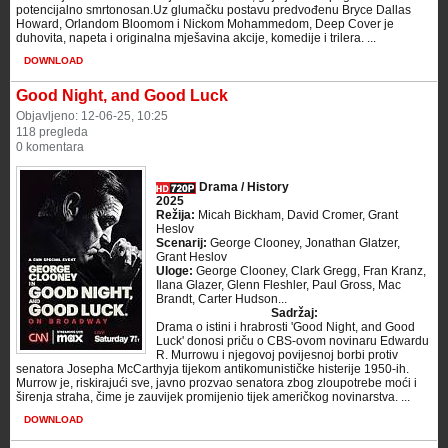
potencijalno smrtonosan.Uz glumačku postavu predvođenu Bryce Dallas
Howard, Orlandom Bloomom i Nickom Mohammedom, Deep Cover je
duhovita, napeta i originalna mješavina akcije, komedije i trilera. ...
DOWNLOAD
Good Night, and Good Luck
Objavljeno: 12-06-25, 10:25
118 pregleda
0 komentara
Drama / History
2025
Režija:
Micah Bickham, David Cromer, Grant
Heslov
Scenarij:
George Clooney, Jonathan Glatzer,
Grant Heslov
Uloge:
George Clooney, Clark Gregg, Fran Kranz,
Ilana Glazer, Glenn Fleshler, Paul Gross, Mac
Brandt, Carter Hudson...
Sadržaj:
Drama o istini i hrabrosti 'Good Night, and Good
Luck' donosi priču o CBS-ovom novinaru Edwardu
R. Murrowu i njegovoj povijesnoj borbi protiv
senatora Josepha McCarthyja tijekom antikomunističke histerije 1950-ih.
Murrow je, riskirajući sve, javno prozvao senatora zbog zloupotrebe moći i
širenja straha, čime je zauvijek promijenio tijek američkog novinarstva. ...
DOWNLOAD