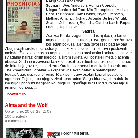
Režija:
Wes Anderson
Scenarij:
Wes Anderson, Roman Coppola
Uloge:
Benicio del Toro, Mia Threapleton, Michael
Cera, Riz Ahmed, Tom Hanks, Bryan Cranston,
Mathieu Amalric, Richard Ayoade, Jeffrey Wright,
Scarlett Johansson, Benedict Cumberbatch, Rupert
Friend, Hope Davis ...
Sadržaj:
Zsa-zsa Korda, zagonetni industrijalac i jedan od
najbogatijih ljudi u Europi, 1950. godine preživljava
još jedan pokušaj atentata (svoj šesti pad aviona).
Zbog svojih široko rasprostranjenih, izuzetno složenih i surovih poslovnih
metoda, Zsa-zsa je postao neprijatelj, ne samo poslovnim konkurentima vec
i vladama najrazličitijih ideologija širom svijeta. Ali, postaje i meta plaćenih
ubojica. Sada je u završnoj fazi više desetljeća dugih projekta koji bi mogao
definirati njegovu cijelu karijeru (Kordina kopnena i morska infrastrukturna
The Phoenician Scheme) - ekspanzivne eksploatacije potencijalno
bogate/dugo uspavane regije. Rizik po njegov osobni kapital postao je
ogroman. Prijetnje po njegov život konstantne. Stoga bira ovaj trenutak da
imenuje i pripremi nasljednika: svoju 20-godišnju kćer Liesl s kojom nije u
prisnom odnosu. ...
DOWNLOAD
Alma and the Wolf
Objavljeno: 20-06-25, 11:08
100 pregleda
0 komentara
Horor / Misterija
2025