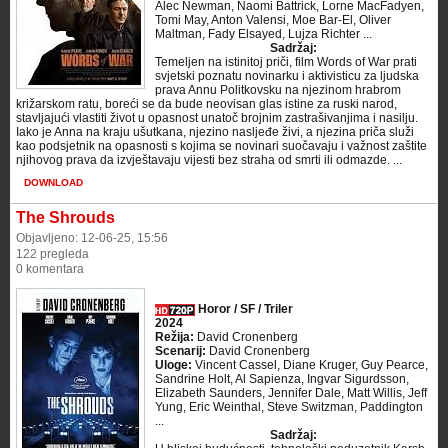
Alec Newman, Naomi Battrick, Lorne MacFadyen,
Tomi May, Anton Valensi, Moe Bar-El, Oliver
Maltman, Fady Elsayed, Lujza Richter ...
Sadržaj:
Temeljen na istinitoj priči, film Words of War prati
svjetski poznatu novinarku i aktivisticu za ljudska
prava Annu Politkovsku na njezinom hrabrom
križarskom ratu, boreći se da bude neovisan glas istine za ruski narod,
stavljajući vlastiti život u opasnost unatoč brojnim zastrašivanjima i nasilju.
Iako je Anna na kraju ušutkana, njezino nasljeđe živi, ​​a njezina priča služi
kao podsjetnik na opasnosti s kojima se novinari suočavaju i važnost zaštite
njihovog prava da izvještavaju vijesti bez straha od smrti ili odmazde. ...
DOWNLOAD
The Shrouds
Objavljeno: 12-06-25, 15:56
122 pregleda
0 komentara
Horor / SF / Triler
2024
Režija:
David Cronenberg
Scenarij:
David Cronenberg
Uloge:
Vincent Cassel, Diane Kruger, Guy Pearce,
Sandrine Holt, Al Sapienza, Ingvar Sigurdsson,
Elizabeth Saunders, Jennifer Dale, Matt Willis, Jeff
Yung, Eric Weinthal, Steve Switzman, Paddington
...
Sadržaj: