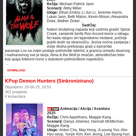
Režija:
Michael Patrick Jann
Scenarij:
Abby Miller
Uloge:
Ethan Embry, Li Jun Li, Jeremie Harris,
Lukas Jann, Beth Malon, Kevin Allison, Alexandra
Doke, Mather Zickel ...
Sadržaj:
Nakon brutalnog napada koji uzdrma gradić Spiral
Creek, zamjenik šerifa Ren Accord kreće u istragu.
No kada njegov sin tajanstveno nestane, počinje
gubiti dodir sa stvarnošću. Jeziva noćna zavijanja i
vizije straha pretvaraju grad u epicentar
paranoje.Lov na zvijer postaje psihološki labirint, a granica između stvarnog
i nadnaravnog sve je tanja. Alma & the Wolf je mračan, atmosferičan triler
koji spaja folklorni horor s dubokom psihološkom napetošću.
​ ...
DOWNLOAD
KPop Demon Hunters (Sinkronizirano)
Objavljeno: 20-06-25, 10:53
362 pregleda
0 komentara
Animacija / Akcija / Avantura
2025
Režija:
Chris Appelhans, Maggie Kang
Scenarij:
Danya Jimenez, Hannah McMechan,
Maggie Kang
Uloge:
Arden Cho, May Hong, Ji-young Yoo, Ahn
Hyo-seop, Yunjin Kim, Ken Jeong, Lee Byung-hun,