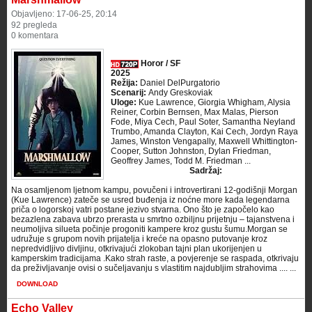
Objavljeno: 17-06-25, 20:14
92 pregleda
0 komentara
Horor / SF
2025
Režija:
Daniel DelPurgatorio
Scenarij:
Andy Greskoviak
Uloge:
Kue Lawrence, Giorgia Whigham, Alysia
Reiner, Corbin Bernsen, Max Malas, Pierson
Fode, Miya Cech, Paul Soter, Samantha Neyland
Trumbo, Amanda Clayton, Kai Cech, Jordyn Raya
James, Winston Vengapally, Maxwell Whittington-
Cooper, Sutton Johnston, Dylan Friedman,
Geoffrey James, Todd M. Friedman ...
Sadržaj:
Na osamljenom ljetnom kampu, povučeni i introvertirani 12‑godišnji Morgan
(Kue Lawrence) zateče se usred buđenja iz noćne more kada legendarna
priča o logorskoj vatri postane jezivo stvarna. Ono što je započelo kao
bezazlena zabava ubrzo prerasta u smrtno ozbiljnu prijetnju – tajanstvena i
neumoljiva silueta počinje progoniti kampere kroz gustu šumu.Morgan se
udružuje s grupom novih prijatelja i kreće na opasno putovanje kroz
nepredvidljivo divljinu, otkrivajući zlokoban tajni plan ukorijenjen u
kamperskim tradicijama .Kako strah raste, a povjerenje se raspada, otkrivaju
da preživljavanje ovisi o sučeljavanju s vlastitim najdubljim strahovima .... ...
DOWNLOAD
Echo Valley