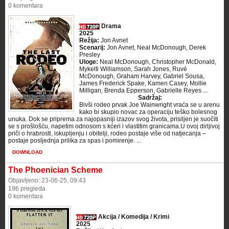
0 komentara
Drama
2025
Režija:
Jon Avnet
Scenarij:
Jon Avnet, Neal McDonough, Derek
Presley
Uloge:
Neal McDonough, Christopher McDonald,
Mykelti Williamson, Sarah Jones, Ruvé
McDonough, Graham Harvey, Gabriel Sousa,
James Frederick Spake, Kamen Casey, Mollie
Milligan, Brenda Epperson, Gabrielle Reyes ...
Sadržaj:
Bivši rodeo prvak Joe Wainwright vraća se u arenu
kako bi skupio novac za operaciju teško bolesnog
unuka. Dok se priprema za najopasniji izazov svog života, prisiljen je suočiti
se s prošlošću, napetim odnosom s kćeri i vlastitim granicama.U ovoj dirljivoj
priči o hrabrosti, iskupljenju i obitelji, rodeo postaje više od natjecanja –
postaje posljednja prilika za spas i pomirenje. ...
DOWNLOAD
The Phoenician Scheme
Objavljeno: 23-06-25, 09:43
196 pregleda
0 komentara
Akcija / Komedija / Krimi
2025