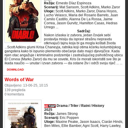
Režija:
Ernesto Díaz Espinoza
Scenarij:
Mat Sansom, Scott Adkins, Marko Zaror
Uloge:
Scott Adkins, Marko Zaror, Diana Hoyos,
Lucho Velasco, Maria del Rosario Barreto, Juan
Camilo Castillo, Alanna De La Rossa, Jaime
Correa, Jason Gurvitz, Hamilton Casas, Hedras
Urrego ...
Sadržaj:
Nakon izlaska iz zatvora, jedan čovjek sebi
postavlja misiju da ispravi strašnu nepravdu
otkrivajući tajnu koja bi ga mogla koštati života
...Scott Adkins glumi Krisa Chaneyja, ratnika koji otima kćerku kolumbijskog
gangstera kako bi ispunio plemenito obećanje dato majci djevojčice. Kada
njen otac angažuje i kriminalno podzemlje i zastrašujućeg psihotičnog ubicu
El Corvoa (Marko Zaror) da mu se osvete, Kris će morati iskoristiti sve što je
ikada naučio — unutar i izvan zatvora — da ostane živ i održi svoju riječ ... ...
DOWNLOAD
Words of War
Objavljeno: 13-06-25, 10:15
139 pregleda
0 komentara
Drama / Triler / Ratni / History
2025
Režija:
James Strong
Scenarij:
Eric Poppen
Uloge:
Maxine Peake, Jason Isaacs, Ciarán Hinds,
Ben Miles, Ellie Bamber, Agni Scott, Harry Lawtey,