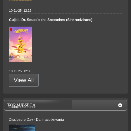
10-11-25, 12:12
Čuljci - Dr. Seuss's the Sneetches (Sinkronizirano)
10-11-25, 12:06
View All
TOP MJESECA
Zadnjih 30 dana
Disclosure Day - Dan razotkrivanja