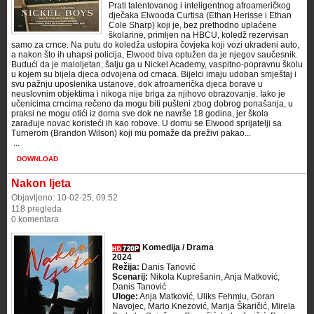
Prati talentovanog i inteligentnog afroameričkog
dječaka Elwooda Curtisa (Ethan Herisse i Ethan
Cole Sharp) koji je, bez prethodno uplaćene
školarine, primljen na HBCU, koledž rezervisan
samo za crnce. Na putu do koledža ustopira čovjeka koji vozi ukradeni auto,
a nakon što ih uhapsi policija, Elwood biva optužen da je njegov saučesnik.
Budući da je maloljetan, šalju ga u Nickel Academy, vaspitno-popravnu školu
u kojem su bijela djeca odvojena od crnaca. Bijelci imaju udoban smještaj i
svu pažnju uposlenika ustanove, dok afroamerička djeca borave u
neuslovnim objektima i nikoga nije briga za njihovo obrazovanje. Iako je
učenicima crncima rečeno da mogu biti pušteni zbog dobrog ponašanja, u
praksi ne mogu otići iz doma sve dok ne navrše 18 godina, jer škola
zarađuje novac koristeći ih kao robove. U domu se Elwood sprijatelji sa
Turnerom (Brandon Wilson) koji mu pomaže da preživi pakao...
​ ...
DOWNLOAD
Nakon ljeta
Objavljeno: 10-02-25, 09:52
118 pregleda
0 komentara
Komedija / Drama
2024
Režija:
Danis Tanović
Scenarij:
Nikola Kuprešanin, Anja Matković,
Danis Tanović
Uloge:
Anja Matković, Uliks Fehmiu, Goran
Navojec, Mario Knezović, Marija Škaričić, Mirela