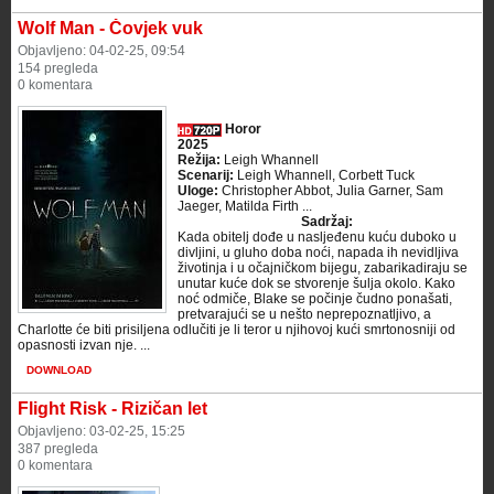
Wolf Man - Čovjek vuk
Objavljeno: 04-02-25, 09:54
154 pregleda
0 komentara
Horor
2025
Režija:
Leigh Whannell
Scenarij:
Leigh Whannell, Corbett Tuck
Uloge:
Christopher Abbot, Julia Garner, Sam
Jaeger, Matilda Firth ...
Sadržaj:
Kada obitelj dođe u nasljeđenu kuću duboko u
divljini, u gluho doba noći, napada ih nevidljiva
životinja i u očajničkom bijegu, zabarikadiraju se
unutar kuće dok se stvorenje šulja okolo. Kako
noć odmiče, Blake se počinje čudno ponašati,
pretvarajući se u nešto neprepoznatljivo, a
Charlotte će biti prisiljena odlučiti je li teror u njihovoj kući smrtonosniji od
opasnosti izvan nje. ...
DOWNLOAD
Flight Risk - Rizičan let
Objavljeno: 03-02-25, 15:25
387 pregleda
0 komentara