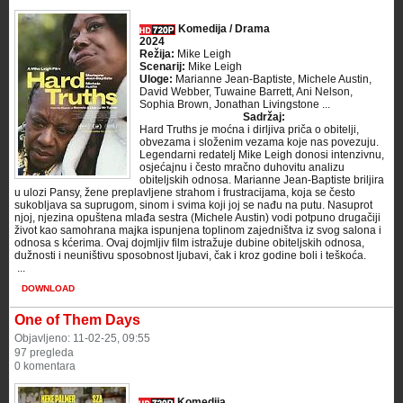
Komedija / Drama
2024
Režija:
Mike Leigh
Scenarij:
Mike Leigh
Uloge:
Marianne Jean-Baptiste, Michele Austin,
David Webber, Tuwaine Barrett, Ani Nelson,
Sophia Brown, Jonathan Livingstone ...
Sadržaj:
Hard Truths je moćna i dirljiva priča o obitelji,
obvezama i složenim vezama koje nas povezuju.
Legendarni redatelj Mike Leigh donosi intenzivnu,
osjećajnu i često mračno duhovitu analizu
obiteljskih odnosa. Marianne Jean-Baptiste briljira
u ulozi Pansy, žene preplavljene strahom i frustracijama, koja se često
sukobljava sa suprugom, sinom i svima koji joj se nađu na putu. Nasuprot
njoj, njezina opuštena mlađa sestra (Michele Austin) vodi potpuno drugačiji
život kao samohrana majka ispunjena toplinom zajedništva iz svog salona i
odnosa s kćerima. Ovaj dojmljiv film istražuje dubine obiteljskih odnosa,
dužnosti i neuništivu sposobnost ljubavi, čak i kroz godine boli i teškoća.
​ ...
DOWNLOAD
One of Them Days
Objavljeno: 11-02-25, 09:55
97 pregleda
0 komentara
Komedija