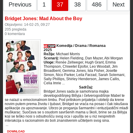
Previous
1
37
38
486
Next
Bridget Jones: Mad About the Boy
Objavljeno: 14-02-25, 09:27
205 pregleda
0 komentara
Komedija / Drama / Romansa
2025
Režija:
Michael Morris
Scenarij:
Helen Fielding, Dan Mazer, Abi Morgan
Uloge:
Renée Zellweger, Hugh Grant, Emma
Thompson, Chiwetel Ejiofor, Leo Woodall, Jim
Broadbent, Gemma Jones, Isla Fisher, Josette
Simon, Nico Parker, Leila Farzad, Sarah Solemani,
Sally Phillips, Shirley Henderson, James Callis,
Celia Imrie ...
Sadržaj:
Bridget Jones sada je samohrana majka
devetogodišnjeg Billyja i četverogodišnje Mabel te
se nalazi u emocionalnom limbu. Pod pritiskom prijatelja I obitelji da krene
novim putem prema životu i ljubavi, Bridget se vraća na posao i čak iskušava
aplikacije za upoznavanje. Ubrzo je proganja šarmantni i entuzijastični mlađi
muškarac. Suočava se s osudom savršenih mama u školi, brine se za Billyja
koji se teško nosi s odsutnošću svog oca i upušta se u niz nespretnih
interakcija s racionalnim do boli znanstvenim učiteljem svog sina.
​ ...
DOWNLOAD