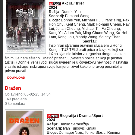
Akcija / Triler
2024
Režija:
Donnie Yen
Scenarij:
Edmond Wong
Uloge:
Donnie Yen, Michael Hui, Francis Ng, Pak
Hon Chu, Kent Cheng, Mark Ho-nam Cheng, Ray
Lui, Julian Cheung, Michael Tin Fu Cheung,
Kang Yu, Adam Pak, Ming-Chuen Wang, Ka-Hei
Lam, Kong Lau, Mandy Wong, Shirley Chan ...
Sadržaj:
Inspiriran stvarnim pravnim slučajem u Hong
Kongu, TUŽITELJ prati priču o čovjeku koji se
lažno izjasnio krivim za trgovinu drogom nakon
što mu je namješteno. Unatoč priznanju, veteran policajac koji je postao
tužitelj (Donnie Yen) i vodi slučaj uvjeren je u čovjekovu nevinost i nastavlja
vlastitu istragu, riskirajući svoju karijeru i život kako bi pravog počinitelja
priveo pravdi. ...
DOWNLOAD
Dražen
Objavljeno: 05-02-25, 14:54
163 pregleda
0 komentara
Biografija / Drama / Sport
2024
Režija:
Danilo Šerbedžija
Scenarij:
Ivan Turković Krnjak
Uloge:
Domagoj Nižić, Tonko Stošić, Romina