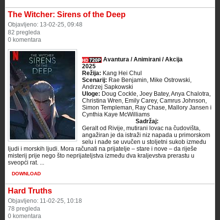
The Witcher: Sirens of the Deep
Objavljeno: 13-02-25, 09:48
82 pregleda
0 komentara
Avantura / Animirani / Akcija
2025
Režija:
Kang Hei Chul
Scenarij:
Rae Benjamin, Mike Ostrowski,
Andrzej Sapkowski
Uloge:
Doug Cockle, Joey Batey, Anya Chalotra,
Christina Wren, Emily Carey, Camrus Johnson,
Simon Templeman, Ray Chase, Mallory Jansen i
Cynthia Kaye McWilliams
Sadržaj:
Geralt od Rivije, mutirani lovac na čudovišta,
angažiran je da istraži niz napada u primorskom
selu i nađe se uvučen u stoljetni sukob između
ljudi i morskih ljudi. Mora računati na prijatelje – stare i nove – da riješe
misterij prije nego što neprijateljstva između dva kraljevstva prerastu u
sveopći rat. ...
DOWNLOAD
Hard Truths
Objavljeno: 11-02-25, 10:18
78 pregleda
0 komentara