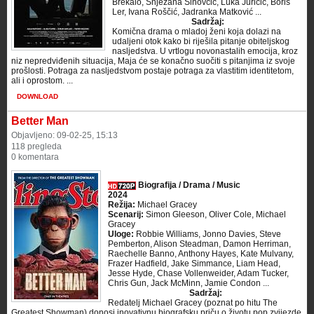
Brekalo, Snježana Sinovčić, Luka Juričić, Boris
Ler, Ivana Roščić, Jadranka Matković ...
Sadržaj:
Komična drama o mladoj ženi koja dolazi na
udaljeni otok kako bi riješila pitanje obiteljskog
nasljedstva. U vrtlogu novonastalih emocija, kroz
niz nepredviđenih situacija, Maja će se konačno suočiti s pitanjima iz svoje
prošlosti. Potraga za nasljedstvom postaje potraga za vlastitim identitetom,
ali i oprostom. ...
DOWNLOAD
Better Man
Objavljeno: 09-02-25, 15:13
118 pregleda
0 komentara
Biografija / Drama / Music
2024
Režija:
Michael Gracey
Scenarij:
Simon Gleeson, Oliver Cole, Michael
Gracey
Uloge:
Robbie Williams, Jonno Davies, Steve
Pemberton, Alison Steadman, Damon Herriman,
Raechelle Banno, Anthony Hayes, Kate Mulvany,
Frazer Hadfield, Jake Simmance, Liam Head,
Jesse Hyde, Chase Vollenweider, Adam Tucker,
Chris Gun, Jack McMinn, Jamie Condon ...
Sadržaj:
Redatelj Michael Gracey (poznat po hitu The
Greatest Showman) donosi inovativnu biografsku priču o životu pop zvijezde