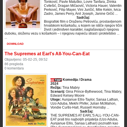
Tonković, Pavle Matuško, Lovre Tanfara, Zrinka
Cvitešić, Dragan Mičaović, Victoria Hauer, Valentin
Perković, Filip Mayer, Vini Juričić, Mile Kekin, Ivica
Zadro, James Perry, Anil Joseph, Janine Grčić ...
Sadržaj:
Biografski film o Draženu Petroviću, proslavljenom
hrvatskom košarkašu, u kojem se ističe njegov lični
život i jedinstven karakter, naglašavajući njegovu
duboku, složenu vezu s košarkom – i njegovu najveću strast i prokletstvo ...
...
DOWNLOAD
The Supremes at Earl's All-You-Can-Eat
Objavljeno: 05-02-25, 09:52
86 pregleda
0 komentara
Komedija / Drama
2024
Režija:
Tina Mabry
Scenarij:
Gina Prince-Bythewood, Tina Mabry,
Edward Kelsey Moore
Uloge:
Aunjanue Ellis-Taylor, Sanaa Lathan,
Uzo Aduba, Mekhi Phifer, Julian McMahon,
Vondie Curtis-Hall, Russell Hornsby ...
Sadržaj:
THE SUPREMES AT EARL'S ALL-YOU-CAN-
EAT prati trio najboljih prijatelja (Uzo Aduba,
Aunjanue Ellis, Sanaa Lathan) poznatih kao