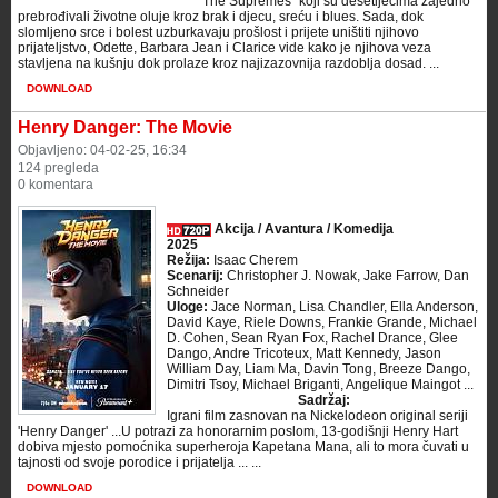
"The Supremes" koji su desetljećima zajedno
prebrođivali životne oluje kroz brak i djecu, sreću i blues. Sada, dok
slomljeno srce i bolest uzburkavaju prošlost i prijete uništiti njihovo
prijateljstvo, Odette, Barbara Jean i Clarice vide kako je njihova veza
stavljena na kušnju dok prolaze kroz najizazovnija razdoblja dosad. ...
DOWNLOAD
Henry Danger: The Movie
Objavljeno: 04-02-25, 16:34
124 pregleda
0 komentara
Akcija / Avantura / Komedija
2025
Režija:
Isaac Cherem
Scenarij:
Christopher J. Nowak, Jake Farrow, Dan
Schneider
Uloge:
Jace Norman, Lisa Chandler, Ella Anderson,
David Kaye, Riele Downs, Frankie Grande, Michael
D. Cohen, Sean Ryan Fox, Rachel Drance, Glee
Dango, Andre Tricoteux, Matt Kennedy, Jason
William Day, Liam Ma, Davin Tong, Breeze Dango,
Dimitri Tsoy, Michael Briganti, Angelique Maingot ...
Sadržaj:
Igrani film zasnovan na Nickelodeon original seriji
'Henry Danger' ...U potrazi za honorarnim poslom, 13-godišnji Henry Hart
dobiva mjesto pomoćnika superheroja Kapetana Mana, ali to mora čuvati u
tajnosti od svoje porodice i prijatelja ... ...
DOWNLOAD