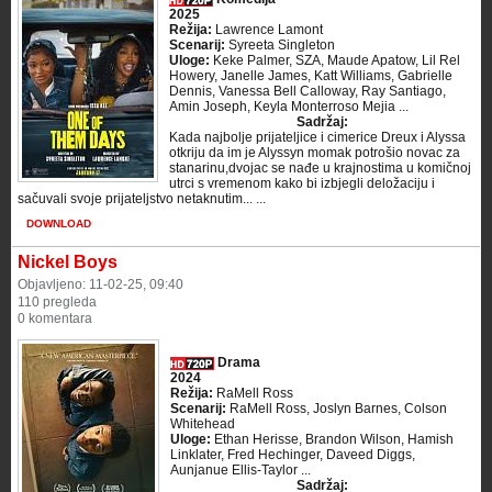
2025
Režija:
Lawrence Lamont
Scenarij:
Syreeta Singleton
Uloge:
Keke Palmer, SZA, Maude Apatow, Lil Rel
Howery, Janelle James, Katt Williams, Gabrielle
Dennis, Vanessa Bell Calloway, Ray Santiago,
Amin Joseph, Keyla Monterroso Mejia ...
Sadržaj:
Kada najbolje prijateljice i cimerice Dreux i Alyssa
otkriju da im je Alyssyn momak potrošio novac za
stanarinu,dvojac se nađe u krajnostima u komičnoj
utrci s vremenom kako bi izbjegli deložaciju i
sačuvali svoje prijateljstvo netaknutim... ...
DOWNLOAD
Nickel Boys
Objavljeno: 11-02-25, 09:40
110 pregleda
0 komentara
Drama
2024
Režija:
RaMell Ross
Scenarij:
RaMell Ross, Joslyn Barnes, Colson
Whitehead
Uloge:
Ethan Herisse, Brandon Wilson, Hamish
Linklater, Fred Hechinger, Daveed Diggs,
Aunjanue Ellis-Taylor ...
Sadržaj: