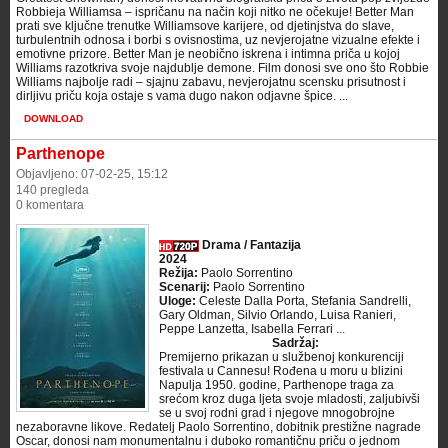
Robbieja Williamsa – ispričanu na način koji nitko ne očekuje! Better Man
prati sve ključne trenutke Williamsove karijere, od djetinjstva do slave,
turbulentnih odnosa i borbi s ovisnostima, uz nevjerojatne vizualne efekte i
emotivne prizore. Better Man je neobično iskrena i intimna priča u kojoj
Williams razotkriva svoje najdublje demone. Film donosi sve ono što Robbie
Williams najbolje radi – sjajnu zabavu, nevjerojatnu scensku prisutnost i
dirljivu priču koja ostaje s vama dugo nakon odjavne špice. ...
DOWNLOAD
Parthenope
Objavljeno: 07-02-25, 15:12
140 pregleda
0 komentara
Drama / Fantazija
2024
Režija:
Paolo Sorrentino
Scenarij:
Paolo Sorrentino
Uloge:
Celeste Dalla Porta, Stefania Sandrelli,
Gary Oldman, Silvio Orlando, Luisa Ranieri,
Peppe Lanzetta, Isabella Ferrari ...
Sadržaj:
Premijerno prikazan u službenoj konkurenciji
festivala u Cannesu! Rođena u moru u blizini
Napulja 1950. godine, Parthenope traga za
srećom kroz duga ljeta svoje mladosti, zaljubivši
se u svoj rodni grad i njegove mnogobrojne
nezaboravne likove. Redatelj Paolo Sorrentino, dobitnik prestižne nagrade
Oscar, donosi nam monumentalnu i duboko romantičnu priču o jednom