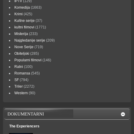
IPTV
(129)
Komedija
(1663)
Krimi
(425)
Kultne serije
(37)
kultni filmovi
(1771)
Misterija
(233)
Najgledanije serije
(209)
Nove Serije
(719)
Obiteljski
(285)
Popularni filmovi
(146)
Ratni
(100)
Romansa
(545)
SF
(794)
Triler
(2272)
Western
(90)
DOKUMENTARNI
The Experiencers