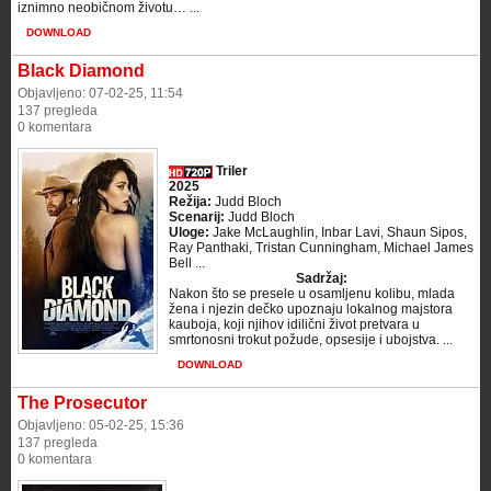
iznimno neobičnom životu… ...
DOWNLOAD
Black Diamond
Objavljeno: 07-02-25, 11:54
137 pregleda
0 komentara
Triler
2025
Režija:
Judd Bloch
Scenarij:
Judd Bloch
Uloge:
Jake McLaughlin, Inbar Lavi, Shaun Sipos,
Ray Panthaki, Tristan Cunningham, Michael James
Bell ...
Sadržaj:
Nakon što se presele u osamljenu kolibu, mlada
žena i njezin dečko upoznaju lokalnog majstora
kauboja, koji njihov idilični život pretvara u
smrtonosni trokut požude, opsesije i ubojstva. ...
DOWNLOAD
The Prosecutor
Objavljeno: 05-02-25, 15:36
137 pregleda
0 komentara