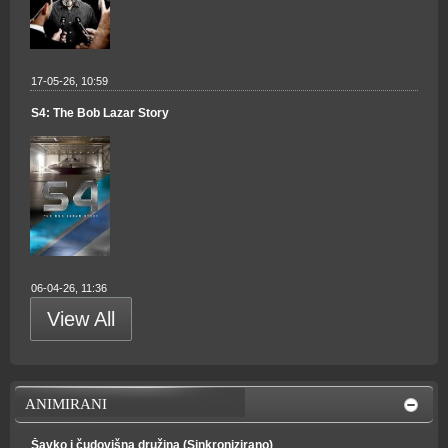
17-05-26, 10:59
S4: The Bob Lazar Story
06-04-26, 11:36
View All
ANIMIRANI
Šavko i čudovišna družina (Sinkronizirano)