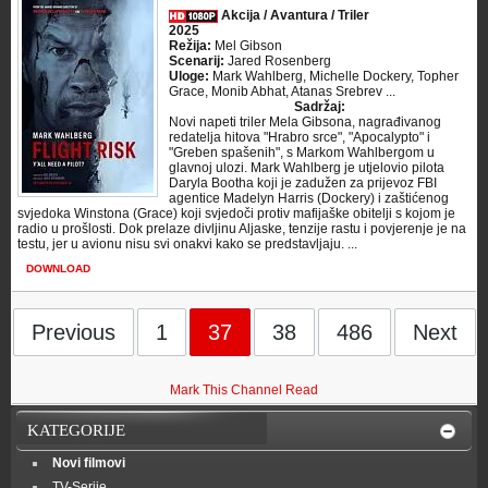
Akcija / Avantura / Triler
2025
Režija:
Mel Gibson
Scenarij:
Jared Rosenberg
Uloge:
Mark Wahlberg, Michelle Dockery, Topher
Grace, Monib Abhat, Atanas Srebrev ...
Sadržaj:
Novi napeti triler Mela Gibsona, nagrađivanog
redatelja hitova "Hrabro srce", "Apocalypto" i
"Greben spašenih", s Markom Wahlbergom u
glavnoj ulozi. Mark Wahlberg je utjelovio pilota
Daryla Bootha koji je zadužen za prijevoz FBI
agentice Madelyn Harris (Dockery) i zaštićenog
svjedoka Winstona (Grace) koji svjedoči protiv mafijaške obitelji s kojom je
radio u prošlosti. Dok prelaze divljinu Aljaske, tenzije rastu i povjerenje je na
testu, jer u avionu nisu svi onakvi kako se predstavljaju. ...
DOWNLOAD
Previous
1
37
38
486
Next
Mark This Channel Read
KATEGORIJE
Novi filmovi
TV-Serije