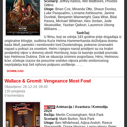
Scenarij:
Jeffrey Addiss, Will Matthews, Phoebe
Gittins
Uloge:
Brian Cox, Miranda Otto, Shaun Dooley,
Luke Pasqualino, Lorraine Ashbourne, Janine
Duvitski, Benjamin Wainwright, Gaia Wise, Bilal
Hasna, Michael Wildman, Alex Jordan, Jude
Akuwudike, Yazdan Qafouri, Laurence Ubong
Williams ...
Sadržaj:
U filmu, koji se odvija 183 godine prije događaja iz
originalne trilogije, sudbina Kuće Helma Hammerhanda doživljava dramu
kada Wulf, pametni i nemilosrdni lord Dunlendinga, pokrene iznenadni
napad u potrazi za osvetom. Helm i njegov narod prisiljeni su na hrabri
posljednji otpor u drevnoj utvrdi Hornburg, koja će kasnije postati poznata
kao Helmova Dubina. Dok se situacija iznimno pogoršava, Héru, Helmovu
kćer, očekuje izazov da preuzme vodstvo otpora protiv smrtonosnog
neprijatelja koji želi njihovo potpuno uništenje. ... ...
DOWNLOAD
Wallace & Gromit: Vengeance Most Fowl
Objavljeno: 26-12-24, 09:40
130 pregleda
0 komentara
Animacija / Avantura / Komedija
2024
Režija:
Merlin Crossingham, Nick Park
Scenarij:
Mark Burton, Nick Park
Uloge:
Ben Whitehead, Adjoa Andoh, Reece
Shearsmith, Diane Morgan, Lenny Henry, Peter