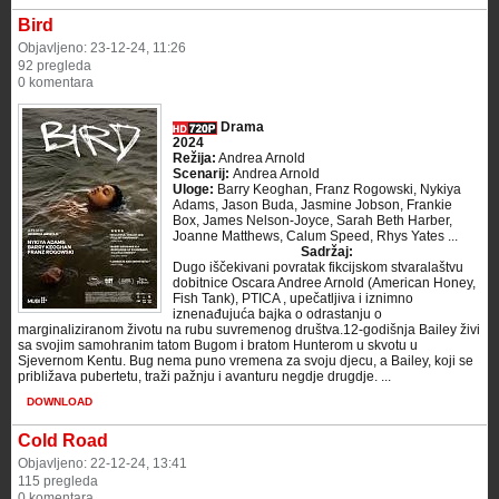
Bird
Objavljeno: 23-12-24, 11:26
92 pregleda
0 komentara
Drama
2024
Režija:
Andrea Arnold
Scenarij:
Andrea Arnold
Uloge:
Barry Keoghan, Franz Rogowski, Nykiya
Adams, Jason Buda, Jasmine Jobson, Frankie
Box, James Nelson-Joyce, Sarah Beth Harber,
Joanne Matthews, Calum Speed, Rhys Yates ...
Sadržaj:
Dugo iščekivani povratak fikcijskom stvaralaštvu
dobitnice Oscara Andree Arnold (American Honey,
Fish Tank), PTICA , upečatljiva i iznimno
iznenađujuća bajka o odrastanju o
marginaliziranom životu na rubu suvremenog društva.12-godišnja Bailey živi
sa svojim samohranim tatom Bugom i bratom Hunterom u skvotu u
Sjevernom Kentu. Bug nema puno vremena za svoju djecu, a Bailey, koji se
približava pubertetu, traži pažnju i avanturu negdje drugdje. ...
DOWNLOAD
Cold Road
Objavljeno: 22-12-24, 13:41
115 pregleda
0 komentara