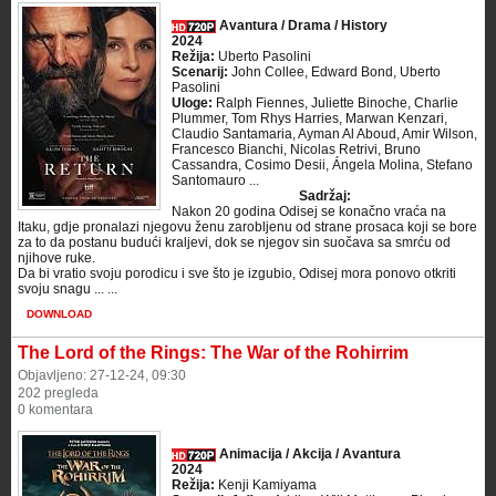
Avantura / Drama / History
2024
Režija:
Uberto Pasolini
Scenarij:
John Collee, Edward Bond, Uberto
Pasolini
Uloge:
Ralph Fiennes, Juliette Binoche, Charlie
Plummer, Tom Rhys Harries, Marwan Kenzari,
Claudio Santamaria, Ayman Al Aboud, Amir Wilson,
Francesco Bianchi, Nicolas Retrivi, Bruno
Cassandra, Cosimo Desii, Ángela Molina, Stefano
Santomauro ...
Sadržaj:
Nakon 20 godina Odisej se konačno vraća na
Itaku, gdje pronalazi njegovu ženu zarobljenu od strane prosaca koji se bore
za to da postanu budući kraljevi, dok se njegov sin suočava sa smrću od
njihove ruke.
Da bi vratio svoju porodicu i sve što je izgubio, Odisej mora ponovo otkriti
svoju snagu ... ...
DOWNLOAD
The Lord of the Rings: The War of the Rohirrim
Objavljeno: 27-12-24, 09:30
202 pregleda
0 komentara
Animacija / Akcija / Avantura
2024
Režija:
Kenji Kamiyama