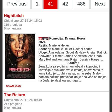
Previous
1
41
42
486
Next
Nightbitch
Objavljeno: 27-12-24, 15:03
110 pregleda
0 komentara
Komedija / Drama / Horor
2024
Režija:
Marielle Heller
Scenarij:
Marielle Heller, Rachel Yoder
Uloge:
Amy Adams, Scoot McNairy, Arleigh Patrick
Snowden, Emmett James Snowden, Zoë Chao,
Mary Holland, Archana Rajan, Jessica Harper ...
Sadržaj:
Žena koja sa svojim sinom obavlja kupovinu i
razmišlja o svakodnevnici krcatoj obavezama te
tome kako je izgubila nekadašnju sebe. Malo-
pomalo počinje prihvaćati da je ona više od majke,
na čuđenje vlastitog supruga. ...
DOWNLOAD
The Return
Objavljeno: 27-12-24, 09:49
217 pregleda
0 komentara