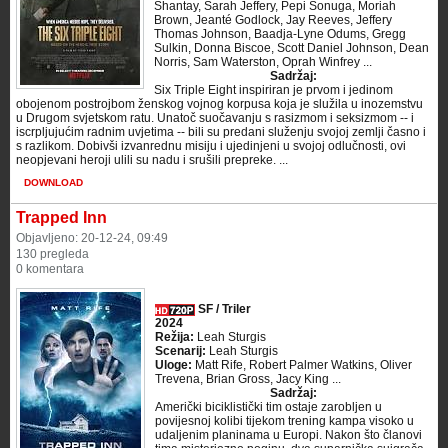
Shantay, Sarah Jeffery, Pepi Sonuga, Moriah
Brown, Jeanté Godlock, Jay Reeves, Jeffery
Thomas Johnson, Baadja-Lyne Odums, Gregg
Sulkin, Donna Biscoe, Scott Daniel Johnson, Dean
Norris, Sam Waterston, Oprah Winfrey ...
Sadržaj:
Six Triple Eight inspiriran je prvom i jedinom
obojenom postrojbom ženskog vojnog korpusa koja je služila u inozemstvu
u Drugom svjetskom ratu. Unatoč suočavanju s rasizmom i seksizmom -- i
iscrpljujućim radnim uvjetima -- bili su predani služenju svojoj zemlji časno i
s razlikom. Dobivši izvanrednu misiju i ujedinjeni u svojoj odlučnosti, ovi
neopjevani heroji ulili su nadu i srušili prepreke. ...
DOWNLOAD
Trapped Inn
Objavljeno: 20-12-24, 09:49
130 pregleda
0 komentara
SF / Triler
2024
Režija:
Leah Sturgis
Scenarij:
Leah Sturgis
Uloge:
Matt Rife, Robert Palmer Watkins, Oliver
Trevena, Brian Gross, Jacy King ...
Sadržaj:
Američki biciklistički tim ostaje zarobljen u
povijesnoj kolibi tijekom trening kampa visoko u
udaljenim planinama u Europi. Nakon što članovi