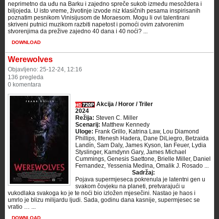
neprimetno da uđu na Barku i zajedno spreče sukob između mesoždera i
biljojeda. U isto vreme, životinje izvode niz klasičnih pesama inspirisanih
poznatim pesnikom Vinisijusom de Moraesom. Mogu li ovi talentirani
skriveni putnici muzikom razbiti napetost i pomoći ovim zatvorenim
stvorenjima da prežive zajedno 40 dana i 40 noći? ...
DOWNLOAD
Werewolves
Objavljeno: 25-12-24, 12:16
136 pregleda
0 komentara
Akcija / Horor / Triler
2024
Režija:
Steven C. Miller
Scenarij:
Matthew Kennedy
Uloge:
Frank Grillo, Katrina Law, Lou Diamond
Phillips, Ilfenesh Hadera, Dane DiLiegro, Betzaida
Landín, Sam Daly, James Kyson, Ian Feuer, Lydia
Styslinger, Kamdynn Gary, James Michael
Cummings, Genesis Saettone, Brielle Miller, Daniel
Fernandez, Yessenia Medina, Omalik J. Rosado ...
Sadržaj:
Pojava supermjeseca pokrenula je latentni gen u
svakom čovjeku na planeti, pretvarajući u
vukodlaka svakoga ko je te noći bio izložen mjesečini. Nastao je haos i
umrlo je blizu milijardu ljudi. Sada, godinu dana kasnije, supermjesec se
vratio … ...
DOWNLOAD