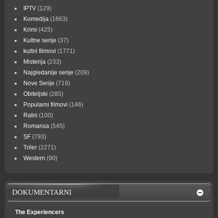
IPTV
(129)
Komedija
(1663)
Krimi
(425)
Kultne serije
(37)
kultni filmovi
(1771)
Misterija
(233)
Najgledanije serije
(209)
Nove Serije
(719)
Obiteljski
(285)
Popularni filmovi
(146)
Ratni
(100)
Romansa
(545)
SF
(793)
Triler
(2271)
Western
(90)
DOKUMENTARNI
The Experiencers