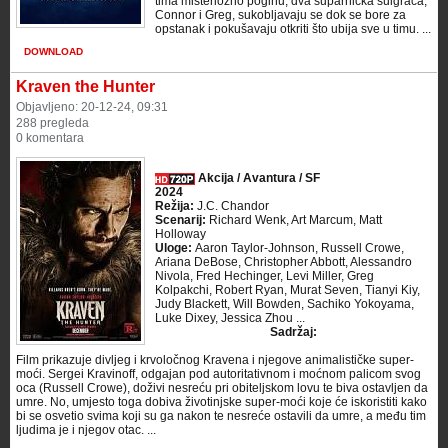
tima misteriozno poginu, dva suparnička suigrača,
Connor i Greg, sukobljavaju se dok se bore za
opstanak i pokušavaju otkriti što ubija sve u timu. ...
DOWNLOAD
Kraven the Hunter
Objavljeno: 20-12-24, 09:31
288 pregleda
0 komentara
Akcija / Avantura / SF
2024
Režija:
J.C. Chandor
Scenarij:
Richard Wenk, Art Marcum, Matt
Holloway
Uloge:
Aaron Taylor-Johnson, Russell Crowe,
Ariana DeBose, Christopher Abbott, Alessandro
Nivola, Fred Hechinger, Levi Miller, Greg
Kolpakchi, Robert Ryan, Murat Seven, Tianyi Kiy,
Judy Blackett, Will Bowden, Sachiko Yokoyama,
Luke Dixey, Jessica Zhou ...
Sadržaj:
Film prikazuje divljeg i krvoločnog Kravena i njegove animalističke super-
moći. Sergei Kravinoff, odgajan pod autoritativnom i moćnom palicom svog
oca (Russell Crowe), doživi nesreću pri obiteljskom lovu te biva ostavljen da
umre. No, umjesto toga dobiva životinjske super-moći koje će iskoristiti kako
bi se osvetio svima koji su ga nakon te nesreće ostavili da umre, a među tim
ljudima je i njegov otac. ...