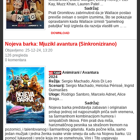
Kay, Muzz Khan, Lauren Patel ...
Sadržaj:
Prati Gromitovu zabrinutost da je Wallace postao
previše ovisan o svojim izumima, što se pokazuje
opravdanim kada Wallace izmisli "pametnog
patuljka" koji izgleda da razvija vlastiti um ... ...
DOWNLOAD
Nojeva barka: Mjuzikl avantura (Sinkronizirano)
Objavljeno: 25-12-24, 13:20
126 pregleda
0 komentara
Animirani / Avantura
2024
Režija
: Sergio Machado, Alois Di Leo
Scenarij:
Sergio Machado, Heloísa Périssé, Ingrid
Guimarães
Uloge:
Rodrigo Santoro, Marcelo Adnet, Alice
Braga....
Sadržaj:
Nojeva barka predstavlja zabavan i originalan
pristup jednoj od najpoznatijih priča svih vremena,
sa šarmantnom kombinacijom humora i
simpatičnih likova. Film prati dva miša,
harizmatičnog pesnika sa strašnom tremom na
pozornici, i talentovanog i šarmantnog gitaristu. Kada počne kiša, samo
jedan mužjak i jedna ženka svake vrste smeju da uđu na Nojevu barku. Uz
pomoć lukavosti i sreće koja im se osmehnula, Vini i Tito uspjevaju