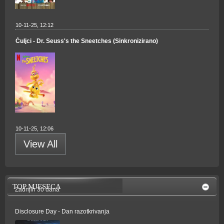
10-11-25, 12:12
Čuljci - Dr. Seuss's the Sneetches (Sinkronizirano)
10-11-25, 12:06
View All
TOP MJESECA
Zadnjih 30 dana
Disclosure Day - Dan razotkrivanja