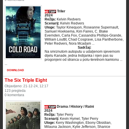
Triler
2024
Režija:
Kelvin Redvers
Scenarij:
Kelvin Redvers
Uloge:
Taylor Kinequon, Roseanne Supernault,
Samuel Hoeksema, Kim Faires, C. Blake
Evernden, Carla Fox, Cassandra Phillips-Grande,
William Louttit, Chad Cosgrave, Lisa Pantherbone,
Peter Redvers, Nora Mcadam ...
Sadržaj:
Na smrznutom autoputu u udaljenom sjevernom
dijelu Kanade, jedna Indijanka i njen pas su
progonjeni od stranca u polu-teretnom kamionu ...
...
DOWNLOAD
The Six Triple Eight
Objavljeno: 21-12-24, 12:17
123 pregleda
0 komentara
Drama / History / Ratni
2024
Režija:
Tyler Perry
Scenarij:
Kevin Hymel, Tyler Perry
Uloge:
Kerry Washington, Ebony Obsidian,
Milauna Jackson, Kylie Jefferson, Shanice