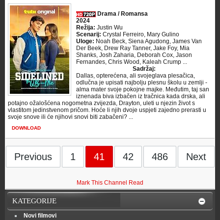
Drama / Romansa
2024
Režija:
Justin Wu
Scenarij:
Crystal Ferreiro, Mary Gulino
Uloge:
Noah Beck, Siena Agudong, James Van
Der Beek, Drew Ray Tanner, Jake Foy, Mia
Shanks, Josh Zaharia, Deborah Cox, Jason
Fernandes, Chris Wood, Kaleah Crump ...
Sadržaj:
Dallas, opterećena, ali svojeglava plesačica,
odlučna je upisati najbolju plesnu školu u zemlji -
alma mater svoje pokojne majke. Međutim, taj san
iznenada biva izbačen iz tračnica kada drska, ali
potajno ožalošćena nogometna zvijezda, Drayton, uleti u njezin život s
vlastitom jedinstvenom pričom. Hoće li njih dvoje uspjeti zajedno prerasti u
svoje snove ili će njihovi snovi biti zabačeni? ...
DOWNLOAD
Previous
1
41
42
486
Next
Mark This Channel Read
KATEGORIJE
Novi filmovi