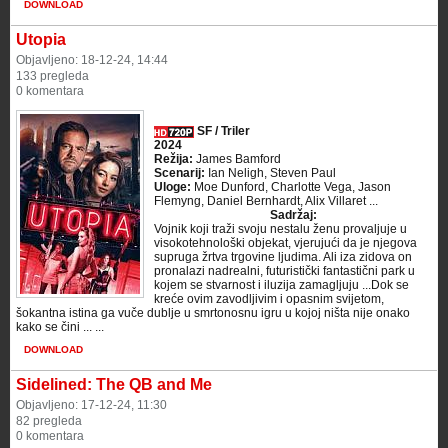
DOWNLOAD
Utopia
Objavljeno: 18-12-24, 14:44
133 pregleda
0 komentara
SF / Triler
2024
Režija:
James Bamford
Scenarij:
Ian Neligh, Steven Paul
Uloge:
Moe Dunford, Charlotte Vega, Jason
Flemyng, Daniel Bernhardt, Alix Villaret ...
Sadržaj:
Vojnik koji traži svoju nestalu ženu provaljuje u
visokotehnološki objekat, vjerujući da je njegova
supruga žrtva trgovine ljudima. Ali iza zidova on
pronalazi nadrealni, futuristički fantastični park u
kojem se stvarnost i iluzija zamagljuju ...Dok se
kreće ovim zavodljivim i opasnim svijetom,
šokantna istina ga vuče dublje u smrtonosnu igru ​​u kojoj ništa nije onako
kako se čini ... ...
DOWNLOAD
Sidelined: The QB and Me
Objavljeno: 17-12-24, 11:30
82 pregleda
0 komentara