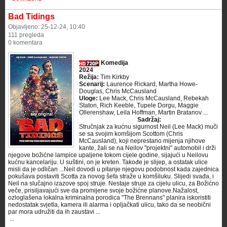
Bad Tidings
Objavljeno: 25-12-24, 10:40
111 pregleda
0 komentara
Komedija
2024
Režija:
Tim Kirkby
Scenarij:
Laurence Rickard, Martha Howe-
Douglas, Chris McCausland
Uloge:
Lee Mack, Chris McCausland, Rebekah
Staton, Rich Keeble, Tupele Dorgu, Maggie
Ollerenshaw, Leila Hoffman, Martin Bratanov ...
Sadržaj:
Stručnjak za kućnu sigurnost Neil (Lee Mack) muči
se sa svojim komšijom Scottom (Chris
McCausland), koji neprestano mijenja njihove
kante, žali se na Neilov "projektni" automobil i drži
njegove božićne lampice upaljene tokom cijele godine, sijajući u Neilovu
kućnu kancelariju. U suštini, on je kreten. Takođe je slijep, a ostatak ulice
misli da je odličan ...Neil dovodi u pitanje njegovu podobnost kada zajednica
pokušava postaviti Scotta za novog šefa straže u komšiluku. Slijedi svađa, i
Neil na slučajno izazove spoj struje. Nestaje struje za cijelu ulicu, za Božićno
veče, prisiljavajući sve da promijene svoje božićne planove.Nažalost,
ozloglašena lokalna kriminalna porodica "The Brennans" planira iskoristiti
nedostatak svjetla, kamera ili alarma i opljačkati ulicu, tako da se neobični
par mora udružiti da ih zaustavi ...
​ ...