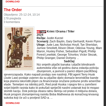
DOWNLOAD
The Order
Objavljeno: 25-12-24, 10:14
178 pregleda
0 komentara
Krimi / Drama / Triler
2024
Režija:
Justin Kurzel
Scenarij:
Zach Baylin, Gary Gerhardt, Kevin Flynn
Uloge:
Jude Law, Nicholas Hoult, Tye Sheridan,
Jurnee Smollett, Alison Oliver, Odessa Young, Marc
Maron, Huxley Fisher, Sebastian Pigott, Phillip
Forest Lewitski, George Tchortov, Victor Slezak,
Philip Granger, Daniel Doheny ...
Sadržaj:
Niz smjelih pljački banaka i pljački blindiranih
automobila više od godinu dana ostavlja policiju
zbunjenom, a javnost u panici diljem pacifičkog
sjeverozapada. Kako napadi postaju sve nasilniji, FBI agent Terry Husk
(Jude Law) postaje uvjeren da su pljačke djelo domaće terorističke bande
koja planira iskoristiti plijen za financiranje oružane pobune protiv američke
vlade. Temeljen na istinitoj priči, Red prati Huska i njegov tim u zamršeni
svijet bijelih rasista kako bi pokušali spriječiti nasilni ustanak koji bi mogao
slomiti naciju. Dok policija otvara ratnu škrinju od preko 4 milijuna dolara,
Husk progoni zlonamjernog rasistu Boba Mathewsa do konačnog krvavog
sukoba koji će ući u povijest SAD-a. ...
DOWNLOAD