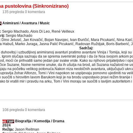
a pustolovina (Sinkronizirano)
135 pregleda
0 komentara
Animirani / Avantura / Music
a:
Sergio Machado, Alois Di Leo, René Veilleux
rij:
Sergio Machado
:
Dino Jelusić, Jan Kovačić, Bojan Navojec, Ivan Đuričić, Mara Picukarić, Nina Kaić, 
na Habuš, Marko Juraga, Jasna Palić Picukarić, Radovan Ruždjak, Boris Barberić, J
Sadržaj:
 duhovitoj i uzbudljivoj animiranoj avanturi pratimo avanture Vinija i Tomija, koji s
. Igrom slučaja saznaju da se sprema svemirski potop i da će Noa svojom arkom poku
st, moći će prihvatiti samo jedan par svake vrste. Kako su njihovo prijateljstvo i o
čice Suzane, Noine nemirne unuke, da ih ušulja na brod, ali Suzana nažalost ne usp
jaju na početku velikog potonuća.Nakon niza neobičnih avantura, uključujući ukrcaj
upravlja žohar Alfonzo, Tomi i Vini napokon se uspijevaju ponovno ujediniti na velik
 suočiti s hirovitim lavom Barukom koji je na brodu uspostavio pravi režim tiranije i 
Kako bi vratili mir i pravdu na arku, Tom i Vini moraju se suočiti s lavljim autoriteto
108 pregleda
0 komentara
Biografija / Komedija / Drama
2024
Režija:
Jason Reitman