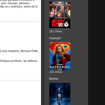
dišnjeg dječaka u Londonu u
 selo. George, prkosan i
ušta se u avanturu, samo da bi
161 views
Supergirl
Corey Hawkins, Michael Potts,
ivljava prošlost, i ko definira
150 views
Brother