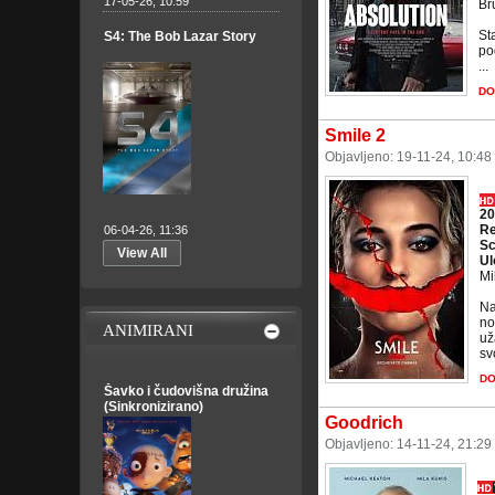
17-05-26, 10:59
Br
St
S4: The Bob Lazar Story
po
...
DO
Smile 2
Objavljeno: 19-11-24, 10:48
20
Re
06-04-26, 11:36
Sc
View All
Ul
Mi
Na
no
ANIMIRANI
už
sv
D
Šavko i čudovišna družina
(Sinkronizirano)
Goodrich
Objavljeno: 14-11-24, 21:29