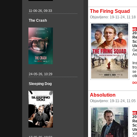
The Firing Squad
11-06-26, 09:33
Objavljeno: 19-11-24, 11:18
The Crash
20
Re
Sc
Ul
Ge
An
In
tr
se
24-05-26, 10:29
ot
DO
Sleeping Dog
Absolution
Objavljeno: 19-11-24, 11:05
20
Re
Sc
Ul
Xi