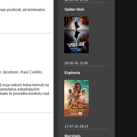
Spider-Noir
e prošlosti, ali kriminalno
28-05-26, 11:00
r Jacobson, Raúl Castillo,
Euphoria
) koja uskoro treba krenuti na
eplavljena eskalirajućim
kako bi povratila kontrolu nad
17-07-19, 09:14
Marshals