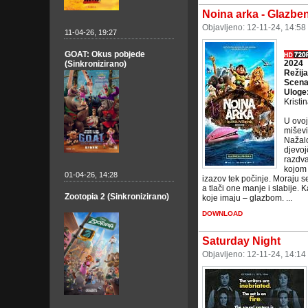
Noina arka - Glazben
Objavljeno: 12-11-24, 14:58
11-04-26, 19:27
GOAT: Okus pobjede
2024
(Sinkronizirano)
Režij
Scena
Uloge
Kristi
U ovoj
miševi
Nažalo
djevoj
razdva
kojom 
01-04-26, 14:28
izazov tek počinje. Moraju se
a tlači one manje i slabije. 
Zootopia 2 (Sinkronizirano)
koje imaju – glazbom. ...
DOWNLOAD
Saturday Night
Objavljeno: 12-11-24, 14:14