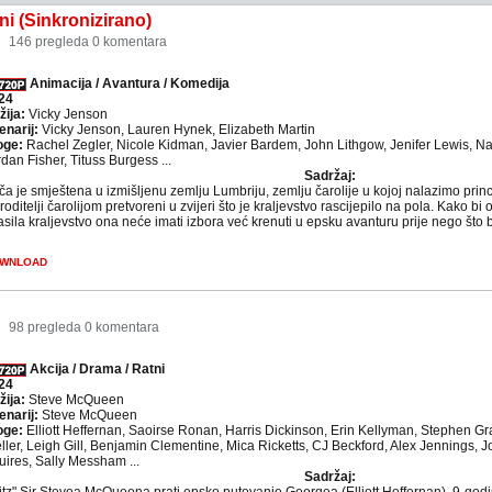
i (Sinkronizirano)
146 pregleda
0 komentara
Animacija / Avantura / Komedija
24
žija:
Vicky Jenson
enarij:
Vicky Jenson, Lauren Hynek, Elizabeth Martin
oge:
Rachel Zegler, Nicole Kidman, Javier Bardem, John Lithgow, Jenifer Lewis, N
dan Fisher, Tituss Burgess ...
Sadržaj:
ča je smještena u izmišljenu zemlju Lumbriju, zemlju čarolije u kojoj nalazimo princ
roditelji čarolijom pretvoreni u zvijeri što je kraljevstvo rascijepilo na pola. Kako bi 
sila kraljevstvo ona neće imati izbora već krenuti u epsku avanturu prije nego što
WNLOAD
98 pregleda
0 komentara
Akcija / Drama / Ratni
24
žija:
Steve McQueen
enarij:
Steve McQueen
oge:
Elliott Heffernan, Saoirse Ronan, Harris Dickinson, Erin Kellyman, Stephen G
ller, Leigh Gill, Benjamin Clementine, Mica Ricketts, CJ Beckford, Alex Jennings,
uires, Sally Messham ...
Sadržaj: