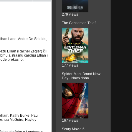
279 views
The Gentleman Thief
athan Lane, Andre De Shields,
ezu Ellian (Rachel Zegler) čiji
obrnula strašnu čaroliju Ellian i
 bude prekasno.
177 views
Spider-Man: Brand New
Day - Novo doba
raham, Kathy Burke, Paul
 Joshua McGuire, Hayley
167 views
Scary Movie 6