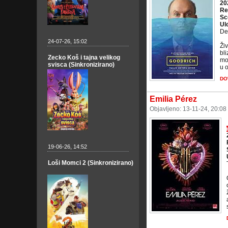
20
Re
Sc
Ul
De
24-07-26, 15:02
Ži
bl
Zecko Koš i tajna velikog
mod
svisca (Sinkronizirano)
u o
DO
Emilia Pérez
Objavljeno: 13-11-24, 20:08
19-06-26, 14:52
Loši Momci 2 (Sinkronizirano)