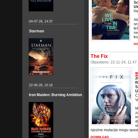
Sc
Ul
He
Al
04-07-26, 14:37
sn
te
Starman
ne
ko
D
The Fix
Objavljeno: 22-11-24, 11:47
2
R
22-06-26, 15:16
S
U
Iron Maiden: Burning Ambition
C
V
M
z
i
d
v
njezine mutacije mogu spasiti
DOWNLOAD