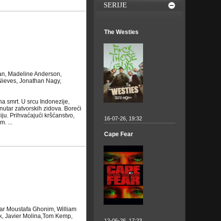
SERIJE
The Westies
an, Madeline Anderson,
Nieves, Jonathan Nagy,
na smrt. U srcu Indonezije,
utar zatvorskih zidova. Boreći
ju. Prihvaćajući kršćanstvo,
16-07-26, 19:32
. ...
Cape Fear
ar Moustafa Ghonim, William
k, Javier Molina,Tom Kemp,
12-06-26, 17:23