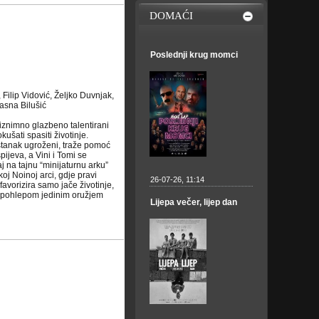
DOMAĆI
Poslednji krug momci
Filip Vidović, Željko Duvnjak,
asna Bilušić
u iznimno glazbeno talentirani
šati spasiti životinje.
pstanak ugroženi, traže pomoć
ijeva, a Vini i Tomi se
 na tajnu “minijaturnu arku”
oj Noinoj arci, gdje pravi
26-07-26, 11:14
favorizira samo jače životinje,
m i pohlepom jedinim oružjem
Lijepa večer, lijep dan