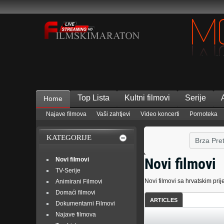
Top Lista
Kultni filmovi
Serije
Home
Najave filmova
Vaši zahtjevi
Video koncerti
Pornoteka
KATEGORIJE
Novi filmovi
Novi filmovi
TV-Serije
Novi filmovi sa hrvatskim pr
Animirani Filmovi
Domaći filmovi
ARTICLES
Dokumentarni Filmovi
Najave filmova