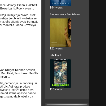
ace Molony, Gianni Calchetti,
144 views
l Bowerbank, Roe Haven ...
Backrooms - Bez izlaza
koji im mijenja živote. Kroz
tajanje obitelji -- otkriva se
a, uče cijeniti svaki trenutak
nsi redatelja Johna Crowleya
121 views
Life Hack
Ryan Kruger, Keenan Arrison,
an Hirst, Terri Lane, DeVille
nson ...
tet, percepciju i autonomiju u
ki div, Aethera, prodaje
116 views
te svjesno imidža uzme novu
jena od strane opasne bande i
ge... samo da bi otkrila da