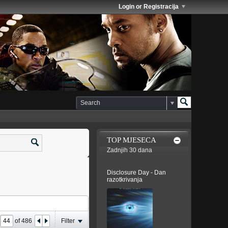
Login or Registracija
TOP MJESECA
Zadnjih 30 dana
Disclosure Day - Dan
razotkrivanja
e
of
486
Filter