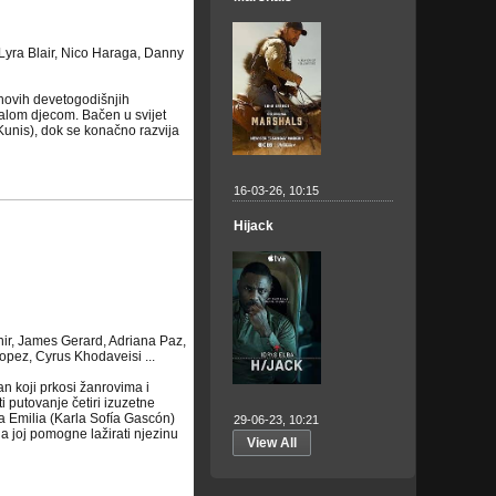
Lyra Blair, Nico Haraga, Danny
hovih devetogodišnjih
alom djecom. Bačen u svijet
Kunis), dok se konačno razvija
16-03-26, 10:15
Hijack
ir, James Gerard, Adriana Paz,
opez, Cyrus Khodaveisi ...
n koji prkosi žanrovima i
 putovanje četiri izuzetne
a Emilia (Karla Sofía Gascón)
29-06-23, 10:21
da joj pomogne lažirati njezinu
View All