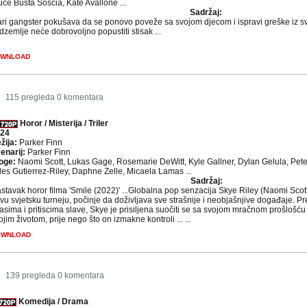
uce Busta Soscia, Kate Avallone ...
Sadržaj:
ari gangster pokušava da se ponovo poveže sa svojom djecom i ispravi greške iz svoj
dzemlje neće dobrovoljno popustiti stisak ...
WNLOAD
115 pregleda
0 komentara
Horor / Misterija / Triler
24
žija:
Parker Finn
enarij:
Parker Finn
oge:
Naomi Scott, Lukas Gage, Rosemarie DeWitt, Kyle Gallner, Dylan Gelula, Pete
les Gutierrez-Riley, Daphne Zelle, Micaela Lamas ...
Sadržaj:
stavak horor filma 'Smile (2022)' ...Globalna pop senzacija Skye Riley (Naomi Scott
vu svjetsku turneju, počinje da doživljava sve strašnije i neobjašnjive događaje. Pr
asima i pritiscima slave, Skye je prisiljena suočiti se sa svojom mračnom prošlošću 
ojim životom, prije nego što on izmakne kontroli ... ...
OWNLOAD
139 pregleda
0 komentara
Komedija / Drama