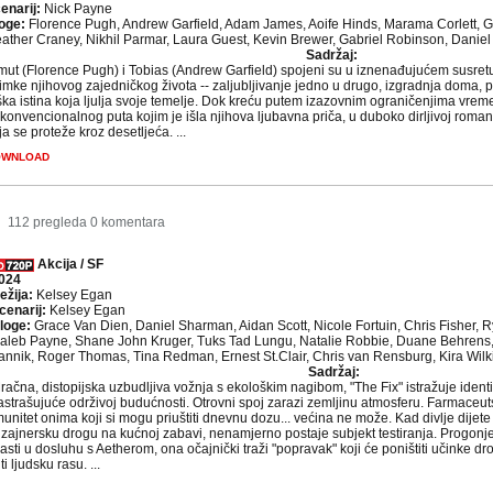
enarij:
Nick Payne
oge:
Florence Pugh, Andrew Garfield, Adam James, Aoife Hinds, Marama Corlett, Gr
ather Craney, Nikhil Parmar, Laura Guest, Kevin Brewer, Gabriel Robinson, Danie
Sadržaj:
mut (Florence Pugh) i Tobias (Andrew Garfield) spojeni su u iznenađujućem susretu 
imke njihovog zajedničkog života -- zaljubljivanje jedno u drugo, izgradnja doma, pos
ška istina koja ljulja svoje temelje. Dok kreću putem izazovnim ograničenjima vremen
konvencionalnog puta kojim je išla njihova ljubavna priča, u duboko dirljivoj roma
ja se proteže kroz desetljeća. ...
OWNLOAD
112 pregleda
0 komentara
Akcija / SF
024
ežija:
Kelsey Egan
cenarij:
Kelsey Egan
loge:
Grace Van Dien, Daniel Sharman, Aidan Scott, Nicole Fortuin, Chris Fisher, 
aleb Payne, Shane John Kruger, Tuks Tad Lungu, Natalie Robbie, Duane Behrens, D
annik, Roger Thomas, Tina Redman, Ernest St.Clair, Chris van Rensburg, Kira Wilki
Sadržaj:
račna, distopijska uzbudljiva vožnja s ekološkim nagibom, "The Fix" istražuje identi
astrašujuće održivoj budućnosti. Otrovni spoj zarazi zemljinu atmosferu. Farmaceuts
munitet onima koji si mogu priuštiti dnevnu dozu... većina ne može. Kad divlje dije
izajnersku drogu na kućnoj zabavi, nenamjerno postaje subjekt testiranja. Progon
lasti u dosluhu s Aetherom, ona očajnički traži "popravak" koji će poništiti učinke dro
 ljudsku rasu. ...