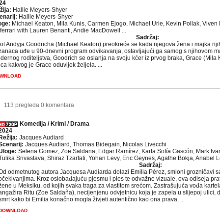
24
žija:
Hallie Meyers-Shyer
enarij:
Hallie Meyers-Shyer
oge:
Michael Keaton, Mila Kunis, Carmen Ejogo, Michael Urie, Kevin Pollak, Viven 
ferrari with Lauren Benanti, Andie MacDowell ...
Sadržaj:
vot Andyja Goodricha (Michael Keaton) preokreće se kada njegova žena i majka nji
izanaca uđe u 90-dnevni program odvikavanja, ostavljajući ga samog s njihovom m
ernog roditeljstva, Goodrich se oslanja na svoju kćer iz prvog braka, Grace (Mila 
ca kakvog je Grace oduvijek željela. ...
WNLOAD
113 pregleda
0 komentara
Komedija / Krimi / Drama
2024
Režija:
Jacques Audiard
Scenarij:
Jacques Audiard, Thomas Bidegain, Nicolas Livecchi
Uloge:
Selena Gomez, Zoe Saldana, Edgar Ramírez, Karla Sofía Gascón, Mark Ivan
Tulika Srivastava, Shiraz Tzarfati, Yohan Levy, Eric Geynes, Agathe Bokja, Anabel L
Sadržaj:
Od odmetnutog autora Jacquesa Audiarda dolazi Emilia Pérez, smioni grozničavi sa
očekivanjima. Kroz oslobađajuću pjesmu i ples te odvažne vizuale, ova odiseja prati
žene u Meksiku, od kojih svaka traga za vlastitom srećom. Zastrašujuća vođa kartel
angažira Ritu (Zoe Saldaña), necijenjenu odvjetnicu koja je zapela u slijepoj ulici, 
smrt kako bi Emilia konačno mogla živjeti autentično kao ona prava. ...
DOWNLOAD