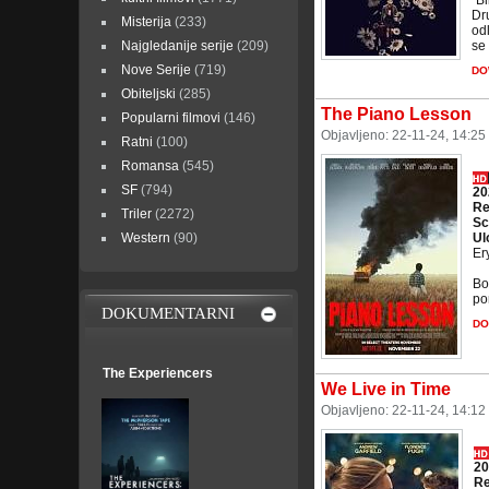
"B
Dr
Misterija
(233)
odl
Najgledanije serije
(209)
se 
Nove Serije
(719)
DO
Obiteljski
(285)
The Piano Lesson
Popularni filmovi
(146)
Objavljeno: 22-11-24, 14:25
Ratni
(100)
Romansa
(545)
SF
(794)
20
Re
Triler
(2272)
Sc
Western
(90)
Ul
Er
Bo
por
DOKUMENTARNI
DO
The Experiencers
We Live in Time
Objavljeno: 22-11-24, 14:12
20
Re