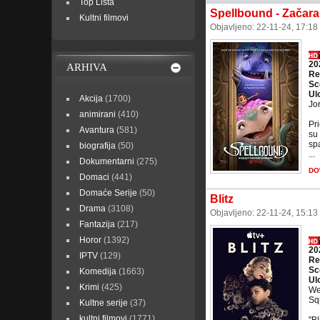
Top Lista
Spellbound - Začaran
Kultni filmovi
Objavljeno: 22-11-24, 17:18
20
ARHIVA
Re
Sc
Ul
Akcija
(1700)
Jor
animirani
(410)
Pri
Avantura
(581)
su 
spa
biografija
(50)
...
Dokumentarni
(275)
DO
Domaci
(441)
Domaće Serije
(50)
Blitz
Drama
(3108)
Objavljeno: 22-11-24, 15:13
Fantazija
(217)
Horor
(1392)
20
IPTV
(129)
Re
Sc
Komedija
(1663)
Ul
Krimi
(425)
We
Sq
Kultne serije
(37)
kultni filmovi
(1771)