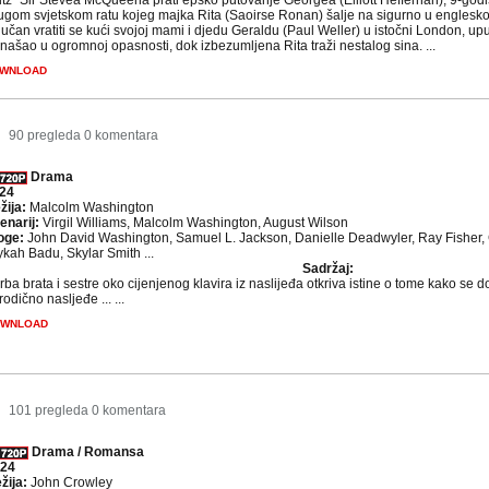
litz" Sir Stevea McQueena prati epsko putovanje Georgea (Elliott Heffernan), 9-go
ugom svjetskom ratu kojeg majka Rita (Saoirse Ronan) šalje na sigurno u englesko
učan vratiti se kući svojoj mami i djedu Geraldu (Paul Weller) u istočni London, up
našao u ogromnoj opasnosti, dok izbezumljena Rita traži nestalog sina. ...
WNLOAD
90 pregleda
0 komentara
Drama
24
žija:
Malcolm Washington
enarij:
Virgil Williams, Malcolm Washington, August Wilson
oge:
John David Washington, Samuel L. Jackson, Danielle Deadwyler, Ray Fisher, 
ykah Badu, Skylar Smith ...
Sadržaj:
rba brata i sestre oko cijenjenog klavira iz naslijeđa otkriva istine o tome kako se dož
odično nasljeđe ... ...
WNLOAD
101 pregleda
0 komentara
Drama / Romansa
24
žija:
John Crowley