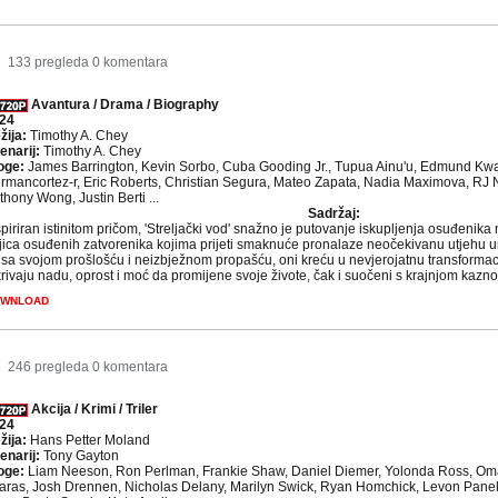
133 pregleda
0 komentara
Avantura / Drama / Biography
24
žija:
Timothy A. Chey
enarij:
Timothy A. Chey
oge:
James Barrington, Kevin Sorbo, Cuba Gooding Jr., Tupua Ainu'u, Edmund Kw
rmancortez-r, Eric Roberts, Christian Segura, Mateo Zapata, Nadia Maximova, RJ 
thony Wong, Justin Berti ...
Sadržaj:
spiriran istinitom pričom, 'Streljački vod' snažno je putovanje iskupljenja osuđenika 
ojica osuđenih zatvorenika kojima prijeti smaknuće pronalaze neočekivanu utjehu un
 sa svojom prošlošću i neizbježnom propašću, oni kreću u nevjerojatnu transformaci
krivaju nadu, oprost i moć da promijene svoje živote, čak i suočeni s krajnjom kaznom
WNLOAD
246 pregleda
0 komentara
Akcija / Krimi / Triler
24
žija:
Hans Petter Moland
enarij:
Tony Gayton
oge:
Liam Neeson, Ron Perlman, Frankie Shaw, Daniel Diemer, Yolonda Ross, Om
faras, Josh Drennen, Nicholas Delany, Marilyn Swick, Ryan Homchick, Levon Pane