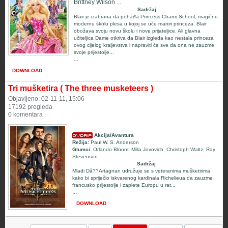
Brittney Wilson
...
Sadržaj
Blair je izabrana da pohađa Princess Charm School, magičnu
modernu školu plesa u kojoj se uče maniri princeza. Blair
obožava svoju novu školu i nove prijateljice. Ali glavna
učiteljica Dame otkriva da Blair izgleda kao nestala princeza
ovog cijelog kraljevstva i napraviti će sve da ona ne zauzme
svoje prijestolje...
...
DOWNLOAD
Tri mušketira ( The three musketeers )
Objavljeno: 02-11-11, 15:06
17192 pregleda
0 komentara
Akcija/Avantura
Režija:
Paul W. S. Anderson
Glumci:
Orlando Bloom, Milla Jovovich, Christoph Waltz, Ray
Stevenson
...
Sadržaj
Mladi Dâ??Artagnan udružuje se s veteranima mušketirima
kako bi spriječio iskvarenog kardinala Richelieua da zauzme
francusko prijestolje i zaplete Europu u rat...
...
DOWNLOAD