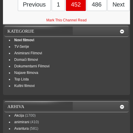
Previous
1
452
486
Next
Mark This Channel Read
KATEGORIJE
Novi filmovi
TV-Serije
Animirani Filmovi
Domaći filmovi
Dokumentarni Filmovi
Najave filmova
Top Lista
Kultni filmovi
ARHIVA
Akcija
(1700)
animirani
(410)
Avantura
(581)