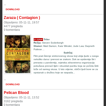
...
DOWNLOAD
Zaraza ( Contagion )
Objavljeno: 05-11-11, 19:57
4477 pregleda
0 komentara
Triler
Režija:
Steven Soderbergh
Glumci:
Matt Damon, Kate Winslet, Jude Law, Gwyneth
Paltrow ...
Sadržaj
Film prati širenje smrtonosnog virusa koji ubija ljude u svega
nekoliko dana i prenosi se zrakom. Dok se epidemija širi i
prerasta u pandemiju, svjetska zdravstvena organizacija
pokušava pronaći lijek i obuzdati paniku koja se počela širiti
brže od samog virusa. U isto vrijeme, obični ljudi bore se za
opstanak u društvu koje se raspada...
...
DOWNLOAD
Pelican Blood
Objavljeno: 05-11-11, 13:52
3162 pregleda
0 komentara