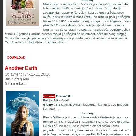
Mlada cinična novinarka i TV voditeljica će uskoro saznati da
ljubav može nadići sve kušnje, čak i vrijeme, kada dobije
zadatak da napravi priču o ženi koja 60 godina čeka svog
muža. Kada rat rastavi muža i ženu na njihovu prvu godišnjicu
braka 14.2.1944. na željezničkoj postaju u Los Angelesu, vojni
pilot Neil Thomas daje obećanje koje nije siguran da može
ispuniti - da će se vratiti na postaju na sljedeću godišnjicu živ i
zdrav. 60 godina Caroline provodi svaku godišnjicu na kolodvoru, čekajući svog dragog.
Novinarka nevoljko prihvaća priču smatrajući da je sladunjava, ali uskoro će se uplesti u
Carolinin život i otkriti cijelu pozadinu priče...
...
DOWNLOAD
Another Earth
Objavljeno: 04-11-11, 20:10
3857 pregleda
0 komentara
Drama/SF
Režija:
Mike Cahill
Glumci:
Brit Marling
,
William Mapother
,
Matthew-Lee Erlbach
,
DJ Flava
...
Sadržaj
Rhoda Williams je izuzetno bistra srednjoškolka koja je upravo
primljena na MIT, slavi sa prijateljima i pijana se odveze doma.
Sluša priču na radiju da je otkriven planet sličan Zemlji,
pogleda u zvijezde i tog trenutka se zabija u auto na raskršću i
ubija Jonovu ženu i sina, a on preživi. Pošto je maloljetna, on