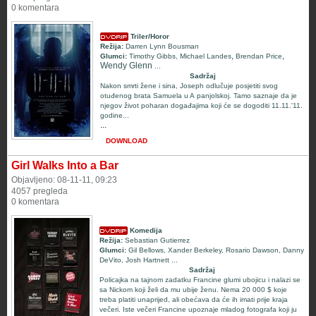
0 komentara
Triler/Horor
Režija:
Darren Lynn Bousman
,
,
Glumci:
Timothy Gibbs
,
Michael Landes
Brendan Price
Wendy Glenn
...
Sadržaj
Nakon smrti žene i sina, Joseph odlučuje posjetiti svog
otuđenog brata Samuela u A panjolskoj. Tamo saznaje da je
njegov život poharan događajima koji će se dogoditi 11.11.'11.
godine...
...
DOWNLOAD
Girl Walks Into a Bar
Objavljeno: 08-11-11, 09:23
4057 pregleda
0 komentara
Komedija
Režija:
Sebastian Gutierrez
Glumci:
Gil Bellows
,
Xander Berkeley
,
Rosario Dawson
,
Danny
DeVito
,
Josh Hartnett
...
Sadržaj
Policajka na tajnom zadatku Francine glumi ubojicu i nalazi se
sa Nickom koji želi da mu ubije ženu. Nema 20 000 $ koje
treba platiti unaprijed, ali obećava da će ih imati prije kraja
večeri. Iste večeri Francine upoznaje mladog fotografa koji ju