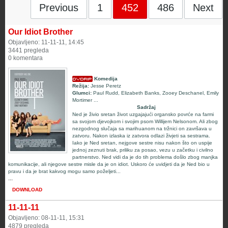
Previous
1
452
486
Next
Our Idiot Brother
Objavljeno: 11-11-11, 14:45
3441 pregleda
0 komentara
Komedija
Režija:
Jesse Peretz
Glumci:
Paul Rudd
,
Elizabeth Banks
,
Zooey Deschanel
,
Emily
Mortimer
...
Sadržaj
Ned je živio sretan život uzgajajući organsko povrće na farmi
sa svojom djevojkom i svojim psom Willijem Nelsonom. Ali zbog
nezgodnog slučaja sa marihuanom na tržnici on završava u
zatvoru. Nakon izlaska iz zatvora odlazi živjeti sa sestrama.
Iako je Ned sretan, nejgove sestre nisu nakon što on uspije
jednoj zeznuti brak, priliku za posao, vezu u začetku i civilno
partnerstvo. Ned vidi da je do tih problema došlo zbog manjka
komunikacije, ali njegove sestre misle da je on idiot. Uskoro će uvidjeti da je Ned bio u
pravu i da je brat kakvog mogu samo poželjeti...
...
DOWNLOAD
11-11-11
Objavljeno: 08-11-11, 15:31
4879 pregleda