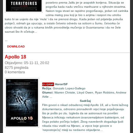
posebno prema Jalilu jer je arapskih korijena. Situacija se
pogorša kada nađu vrečicu marihuane u njihovim stvarima.
Nakon toga stvari se rapidno pogoršavaju, jedan od carinika
uzima malog psa koji je bio s anjima i raspori mu utrobu
kako bi se uvjerio da nije 'mula' i da ne prenosi drogu. Kada jedan od prijatelja pokuša
pobjeći, odmah ga upucaju, a ostalo četveto odvedu sa sobom u šumu. četvorka će
ubrzo shvatiti da je u rukama bivših provoditelja mučenja iz Guantanama i da ne žele
saznati što ih očekuje...
...
DOWNLOAD
Apollo 18
Objavljeno: 05-11-11, 20:02
8275 pregleda
0 komentara
Horor/SF
Režija:
Gonzalo Lopez-Gallego
Glumci:
Warren Christie, Lloyd Owen, Ryan Robbins, Andrew
Airlie ...
Sadržaj
Film govori o nikad odrađenoj misiji Apollo 18, ali u formi lažnog
dokumentarca, odnosno pronađenih vrpci koje pojašnjavaju
što je pošlo po zlu. Izgleda da se astronauti na površini
Mjeseca inficiraju nekakvom izvanzemaljskom bakterijom, od
čega polako počinju ludjeti. Zbog navedenih događaja ljudi
nikada nisu vratili na Mjesec, a vrpce koje govore o
'nepostojećoj' misiji su nedavno objavljene...