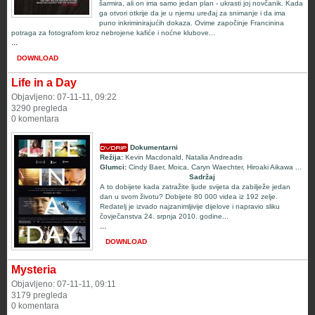
šarmira, ali on ima samo jedan plan - ukrasti joj novčanik. Kada
ga otvori otkrije da je u njemu uređaj za snimanje i da ima
puno inkriminirajućih dokaza. Ovime započinje Francinina
potraga za fotografom kroz nebrojene kafiće i noćne klubove...
...
DOWNLOAD
Life in a Day
Objavljeno: 07-11-11, 09:22
3290 pregleda
0 komentara
Dokumentarni
Režija:
Kevin Macdonald
,
Natalia Andreadis
Glumci:
Cindy Baer
,
Moica
,
Caryn Waechter
,
Hiroaki Aikawa
...
Sadržaj
A to dobijete kada zatražite ljude svijeta da zabilježe jedan
dan u svom životu? Dobijete 80 000 videa iz 192 zelje.
Redatelj je izvado najzanimljivije dijelove i napravio sliku
čovječanstva 24. srpnja 2010. godine...
...
DOWNLOAD
Mysteria
Objavljeno: 07-11-11, 09:11
3179 pregleda
0 komentara