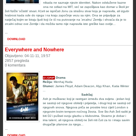
nikada ne saznaje njezin identitet. Nakon odslužene kazne
ona ne odlazi na MIT, već se zapošljava kao domar u školi jer
želi fizički 'očistiti' stvari. A1eli se ispričati Jonu za strašnu stvar koju je napravila, ali izgubi
hrabrost kada ođe do njega i na kraju započinje vezu sa njim. Ona se prijavljuje za
natječaj kojim se biraju ljudi koji će ići na putovanje na 'zrcalnu' Zemlju i shvaća da je to
zrcalni odraz ove Zemlje i da možda tamo nije napravila iste greške kao ovdje...
...
DOWNLOAD
Everywhere and Nowhere
Objavljeno: 04-11-11, 19:57
2857 pregleda
0 komentara
Drama
Režija:
Menhaj Huda
Glumci:
James Floyd
,
Adam Deacon
,
Alyy Khan
,
Katia Winter
...
Sadržaj
Ash je muškarac koji je rastrgan između dva svijeta - jedan koji
se sastoji od njegove obitelji i prijatelja, i drugi koji se sastoji od
njegovih snova. Njegova priča se prostire kroz cijeli London s
njegovim brzim tempom noćnog života. Sve što Ash želi raditi je
biti DJ i puštati svoju glazbu u klubovima. Stvarno je dobar i
ima talent, ali njegova obitelj ne želi niti čuti za to i imaju savim
drugačije planove za njega...
...
DOWNLOAD