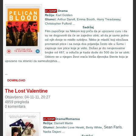
Drama
Režija:
Karl Golden
Glumci:
Arthur Darvill
,
Emma Booth
,
Harry Treadaway
,
Christopher Fulford
...
Sadržaj
Film započinje sa Nikkom koji priča da je upozano curu i da
su se dogovorili da će se zajedno ubiti, ali da je samo jedno
od njih dvoje to mislilo ozbiljno. Nikko je mladić koji obožava
promatrati ptice i sa svoja dva prijatelja često ide u šumu i
zapisuje sve ptice koje je vidio. Došao je do nevjerovatne
brojke od 487, a odlučio je kada dođe do 500 da će se ubiti.
Uskoro se u njegov život vraća bivša djevojka Stevie koju je
upozano na stranici za samoubojstva...
...
DOWNLOAD
The Lost Valentine
Objavljeno: 04-11-11, 20:27
4859 pregleda
0 komentara
Drama/Romansa
Režija:
Darnell Martin
,
, Sean Faris
Glumci:
Jennifer Love Hewitt
Betty White
,
Nadia Dajani
...
Sadržaj