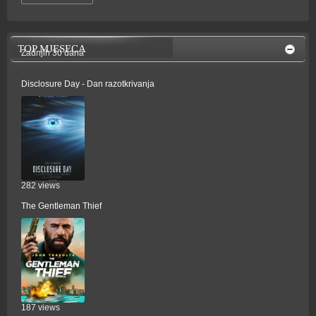
TOP MJESECA
Zadnjih 30 dana
Disclosure Day - Dan razotkrivanja
282 views
The Gentleman Thief
187 views