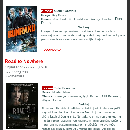
Akcija/Fantazija
Režija:
Guy Moshe
, Ron
Glumci:
Josh Hartnett
,
Demi Moore
,
Woody Harrelson
Perlman
...
Sadržaj
U svijetu bez oružja, misteriozni skitnica, barmen i mladi
samuraj kuju urotu protiv opakog vođe i njegove bande lopova
predvođenih sa devet najsmrtonosnijih ubojica...
...
DOWNLOAD
Road to Nowhere
Objavljeno: 27-09-11, 09:10
3229 pregleda
0 komentara
Triler/Romansa
Režija:
Monte Hellman
Glumci:
Shannyn Sossamon
,
Tygh Runyan
,
Cliff De Young
,
Waylon Payne
...
Sadržaj
Strastveni filmaš koji radi film po istinitoj kriminalističkoj priči
zaposli kao glumicu misterioznu ženu koja je nevjerojatno
slična fatalnoj ženi u priči. Nenadano on se nađe upleten u
mrežu intrige, opsesije tom glumicom, kriminalističko pričom,
njezinom mogućom kriminalnom prošlošću - te sve teže
razaznaje granicu između umjetnosti i istine. Uskoro se