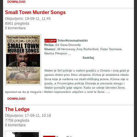
DOWNLOAD
Small Town Murder Songs
Objavljeno: 18-09-11, 11:45
8961 pregleda
0 komentara
Triler/Kriminalistički
Režija:
Ed Gass-Donnelly
Glumci:
Jill Hennessy
,
Amy Rutherford
,
Peter Stormare
,
Martha Plimpton
...
Sadržaj
Walter je šef policije u malom gradiću u Ontariu i ovaj grad je
upravo dobio prvu žrtvu ubojstva. A1rtva je atraktivna mlada
žena koje je nađena na obali obližnjeg jezera. A1ena nije iz
grada, a Provincijska policija Ontarija je preuzela istragu i
Walter pomaže gdje stigne. Kako se otkrije identitet žene,
...
ispostavi se da je moguće i Walter neposredno uključen u smrt te žene...
DOWNLOAD
The Ledge
Objavljeno: 17-09-11, 10:18
7756 pregleda
0 komentara