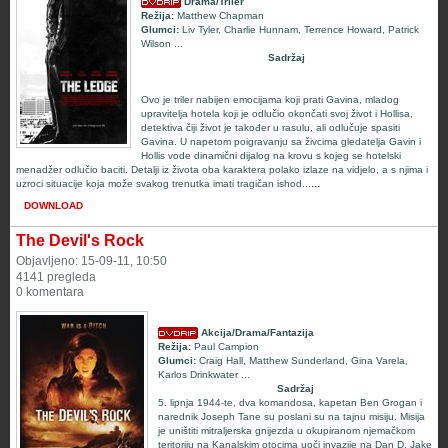
Drama/Triler
Režija:
Matthew Chapman
Glumci:
Liv Tyler
,
Charlie Hunnam
,
Terrence Howard
,
Patrick
Wilson
...
Sadržaj
Ovo je triler nabijen emocijama koji prati Gavina, mladog
upravitelja hotela koji je odlučio okončati svoj život i Hollisa,
detektiva čiji život je također u rasulu, ali odlučuje spasiti
Gavina. U napetom poigravanju sa živcima gledatelja Gavin i
Hollis vode dinamični dijalog na krovu s kojeg se hotelski
menadžer odlučio baciti. Detalji iz života oba karaktera polako izlaze na vidjelo, a s njima i
...
uzroci situacije koja može svakog trenutka imati tragičan ishod...
DOWNLOAD
The Devil's Rock
Objavljeno: 15-09-11, 10:50
4141 pregleda
0 komentara
Akcija/Drama/Fantazija
Režija:
Paul Campion
Glumci:
Craig Hall
,
Matthew Sunderland
,
Gina Varela
,
Karlos Drinkwater
...
Sadržaj
5. lipnja 1944-te, dva komandosa, kapetan Ben Grogan i
narednik Joseph Tane su poslani su na tajnu misiju. Misija
je uništiti mitraljerska gnijezda u okupiranom njemačkom
teritoriju na Kanalskim otocima uoči invazije na Dan D. Jake