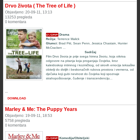
Drvo života ( The Tree of Life )
Objavljeno: 20-09-11, 13:13
13253 pregleda
0 komentara
Drama
Režija:
Terrence Malick
Glumci:
Brad Pitt, Sean Penn, Jessica Chastain,
Hunter
McCracken
...
Sadržaj
Film Drvo života je prije svega himna životu, koja otkriva
odgovore na pitanja koja proganjaju čovjeka, kroz
kaleidoskop intimnog i kozmičkog, od sirovih emocija teksaške
obitelji do divljih i beskonačnih rubova prostora i vremena, od
dječaka koji gubi nevinost do čovjeka koji spoznaje
strahopoštovanje, čuđenje i transcendenciju...
...
DOWNLOAD
Marley & Me: The Puppy Years
Objavljeno: 19-09-11, 18:53
5758 pregleda
0 komentara
Komedija/Obiteljski