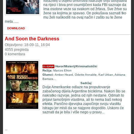
Istražitelj u odjelu umorstva istaržuje sriju ubojstava
na rijeci i biva prvi osumljičeni kada FBI saznaje da
ima osobne veze sa svakom od žrtava. Sve žrtve su
žene sa kojima je spavao. On pokušava saznati tko
mu želi naškoditi na ovaj način i zašto su te žene
meta...
...
DOWNLOAD
And Soon the Darkness
Objavljeno: 18-09-11, 16:04
4055 pregleda
0 komentara
Horor/Misterij/Kriminalistički
Režija:
Marcos Efron
Glumci:
Amber Heard
,
Odette Annable
,
Karl Urban
,
Adriana
Barraza
...
Sadržaj
Dvije Amerikanke odlaze na proputovanje
zabačenog dijela Argentine biciklima. Nakon što se
nakratko razvoje, jedna od njih nestane. Odmah to
prijavi tamošnjim vlastima, ali to nema baš nekog
efekta. Panično djevojka započinje svoju vlastitu
istragu jer misli da se najgore dogodilo. Uskoro će
saznati da je bila i više nego u pravu...
...