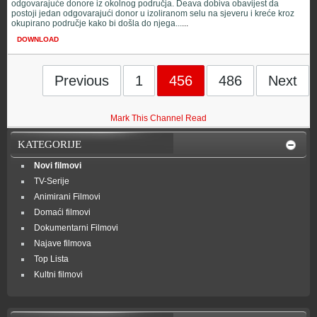
odgovarajuće donore iz okolnog područja. Deava dobiva obavijest da
postoji jedan odgovarajući donor u izoliranom selu na sjeveru i kreće kroz
okupirano područje kako bi došla do njega...
...
DOWNLOAD
Previous
1
456
486
Next
Mark This Channel Read
KATEGORIJE
Novi filmovi
TV-Serije
Animirani Filmovi
Domaći filmovi
Dokumentarni Filmovi
Najave filmova
Top Lista
Kultni filmovi