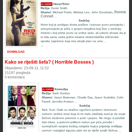
Horor/Triler
Režija:
Kevin Smith
, Ronnie
Glumci:
Michael Parks
,
Melissa Leo
,
John Goodman
Connell
...
Sadržaj
Horor koji je podigao dosta prašine i izazvao puno prosvjeda i
anti-prosvjeda je priča o grupici tinejđera koji žive u srednjoj
Americi i koji prime poziv za online seks, ali uskoro shvate da je
to bila samo varka jedne lokalne ekstremističke kršćanske
vjerske zajednice koja ima ubojiti plan na umu...
...
DOWNLOAD
Kako se riješiti šefa? ( Horrible Bosses )
Objavljeno: 23-09-11, 11:52
15197 pregleda
0 komentara
Komedija
Režija:
Seth Gordon
Glumci:
Jason Bateman, Charlie Day, Jason Sudeikis, Colin
Farrell, Jennifer Aniston
...
Sadržaj
Nick, Kurt i Dale su strašno ogorčeni poslom i dnevnom
rutinom i jedina stvar koja bi im malo olakšala svari je da svoje
šefove doslovno pretvore u prah i pepeo. Ne mogu si priuštiti
dati otkaz, a jednom prilikom nakon par pića previše i
sumnjičavih savjeta bivšeg robijaša trojica prijatelja smišljaju
uvrnuti i naizgled siguran plan da se riješe svojih šefova ...