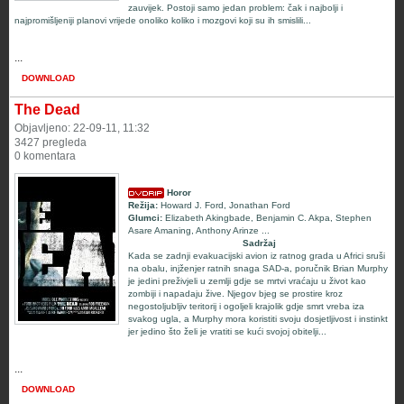
zauvijek. Postoji samo jedan problem: čak i najbolji i
najpromišljeniji planovi vrijede onoliko koliko i mozgovi koji su ih smislili...
...
DOWNLOAD
The Dead
Objavljeno: 22-09-11, 11:32
3427 pregleda
0 komentara
Horor
Režija:
Howard J. Ford
,
Jonathan Ford
Glumci:
Elizabeth Akingbade
,
Benjamin C. Akpa
,
Stephen
Asare Amaning
,
Anthony Arinze
...
Sadržaj
Kada se zadnji evakuacijski avion iz ratnog grada u Africi sruši
na obalu, injženjer ratnih snaga SAD-a, poručnik Brian Murphy
je jedini preživjeli u zemlji gdje se mrtvi vraćaju u život kao
zombiji i napadaju žive. Njegov bjeg se prostire kroz
negostoljubljiv teritorij i ogoljeli krajolik gdje smrt vreba iza
svakog ugla, a Murphy mora koristiti svoju dosjetljivost i instinkt
jer jedino što želi je vratiti se kući svojoj obitelji...
...
DOWNLOAD