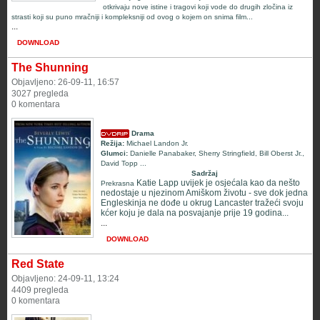
otkrivaju nove istine i tragovi koji vode do drugih zločina iz
strasti koji su puno mračniji i kompleksniji od ovog o kojem on snima film...
...
DOWNLOAD
The Shunning
Objavljeno: 26-09-11, 16:57
3027 pregleda
0 komentara
Drama
Režija:
Michael Landon Jr.
Glumci:
Danielle Panabaker
,
Sherry Stringfield
,
Bill Oberst Jr.
,
David Topp
...
Sadržaj
Katie Lapp uvijek je osjećala kao da nešto
Prekrasna
nedostaje u njezinom Amiškom životu - sve dok jedna
Engleskinja ne dođe u okrug Lancaster tražeći svoju
kćer koju je dala na posvajanje prije 19 godina...
...
DOWNLOAD
Red State
Objavljeno: 24-09-11, 13:24
4409 pregleda
0 komentara