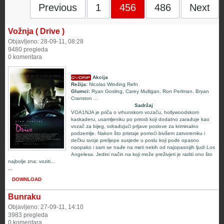
Previous
1
456
486
Next
Vožnja ( Drive )
Objavljeno: 28-09-11, 08:28
9480 pregleda
0 komentara
Akcija
Režija:
Nicolas Winding Refn
Glumci:
Ryan Gosling, Carey Mulligan, Ron Perlman, Bryan
Cranston
...
Sadržaj
VOA1NJA je priča o vrhunskom vozaču, hollywoodskom
kaskaderu, usamljeniku po prirodi koji dodatno zarađuje kao
vozač za bijeg, odrađujući prljave poslove za kriminalno
podzemlje. Nakon što pristaje pomoći bivšem zatvoreniku i
dečku svoje prelijepe susjede u poslu koji pođe opasno
naopako i sam se nađe na meti nekih od najopasnijih ljudi Los
Angelesa. Jedini način na koji može preživjeti je raditi ono što
najbolje zna: voziti...
...
DOWNLOAD
Bunraku
Objavljeno: 27-09-11, 14:10
3983 pregleda
0 komentara