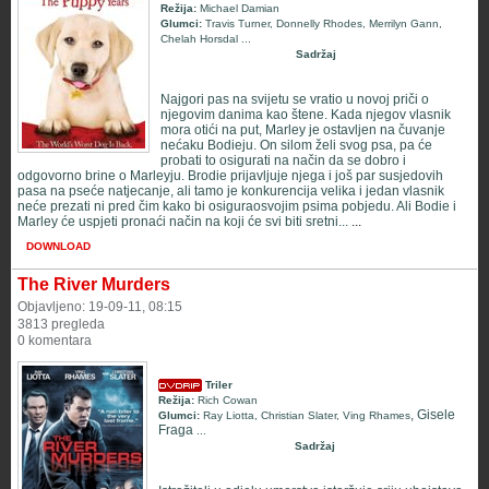
Režija:
Michael Damian
Glumci:
Travis Turner
,
Donnelly Rhodes
,
Merrilyn Gann
,
Chelah Horsdal
...
Sadržaj
Najgori pas na svijetu se vratio u novoj priči o
njegovim danima kao štene. Kada njegov vlasnik
mora otići na put, Marley je ostavljen na čuvanje
nećaku Bodieju. On silom želi svog psa, pa će
probati to osigurati na način da se dobro i
odgovorno brine o Marleyju. Brodie prijavljuje njega i još par susjedovih
pasa na pseće natjecanje, ali tamo je konkurencija velika i jedan vlasnik
neće prezati ni pred čim kako bi osiguraosvojim psima pobjedu. Ali Bodie i
Marley će uspjeti pronaći način na koji će svi biti sretni...
...
DOWNLOAD
The River Murders
Objavljeno: 19-09-11, 08:15
3813 pregleda
0 komentara
Triler
Režija:
Rich Cowan
, Gisele
Glumci:
Ray Liotta
,
Christian Slater
,
Ving Rhames
Fraga
...
Sadržaj