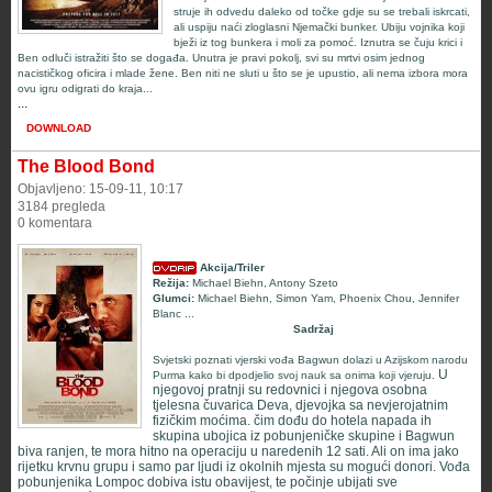
struje ih odvedu daleko od točke gdje su se trebali iskrcati,
ali uspiju naći zloglasni Njemački bunker. Ubiju vojnika koji
bježi iz tog bunkera i moli za pomoć. Iznutra se čuju krici i
Ben odluči istražiti što se događa. Unutra je pravi pokolj, svi su mrtvi osim jednog
nacističkog oficira i mlade žene. Ben niti ne sluti u što se je upustio, ali nema izbora mora
ovu igru odigrati do kraja...
...
DOWNLOAD
The Blood Bond
Objavljeno: 15-09-11, 10:17
3184 pregleda
0 komentara
Akcija/Triler
Režija:
Michael Biehn
,
Antony Szeto
Glumci:
Michael Biehn
,
Simon Yam
,
Phoenix Chou
,
Jennifer
Blanc
...
Sadržaj
Svjetski poznati vjerski vođa Bagwun dolazi u Azijskom narodu
U
Purma kako bi dpodjelio svoj nauk sa onima koji vjeruju.
njegovoj pratnji su redovnici i njegova osobna
tjelesna čuvarica Deva, djevojka sa nevjerojatnim
fizičkim moćima. čim dođu do hotela napada ih
skupina ubojica iz pobunjeničke skupine i Bagwun
biva ranjen, te mora hitno na operaciju u naredenih 12 sati. Ali on ima jako
rijetku krvnu grupu i samo par ljudi iz okolnih mjesta su mogući donori. Vođa
pobunjenika Lompoc dobiva istu obavijest, te počinje ubijati sve