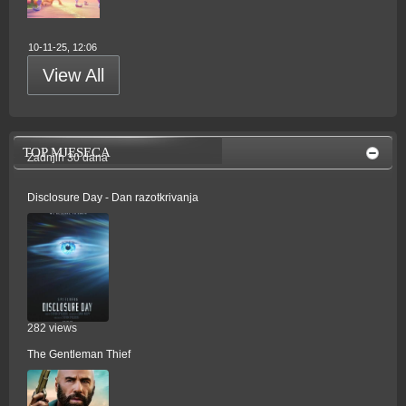
10-11-25, 12:06
View All
TOP MJESECA
Zadnjih 30 dana
Disclosure Day - Dan razotkrivanja
282 views
The Gentleman Thief