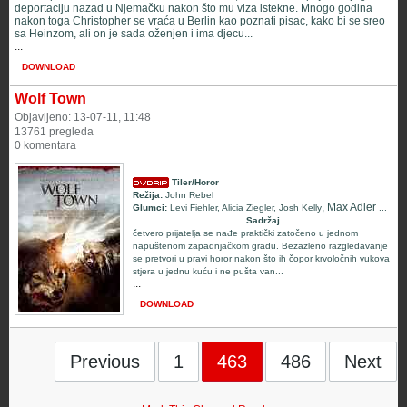
deportaciju nazad u Njemačku nakon što mu viza istekne. Mnogo godina
nakon toga Christopher se vraća u Berlin kao poznati pisac, kako bi se sreo
sa Heinzom, ali on je sada oženjen i ima djecu...
...
DOWNLOAD
Wolf Town
Objavljeno: 13-07-11, 11:48
13761 pregleda
0 komentara
Tiler/Horor
Režija:
John Rebel
, Max Adler
Glumci:
Levi Fiehler
,
Alicia Ziegler
,
Josh Kelly
...
Sadržaj
četvero prijatelja se nađe praktički zatočeno u jednom
napuštenom zapadnjačkom gradu. Bezazleno razgledavanje
se pretvori u pravi horor nakon što ih čopor krvoločnih vukova
stjera u jednu kuću i ne pušta van...
...
DOWNLOAD
Previous
1
463
486
Next