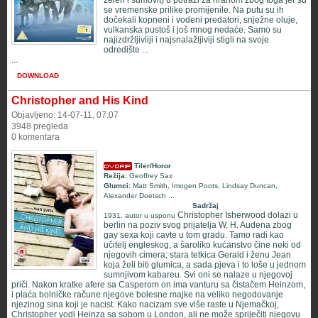
zelen i šumovit) u potrazi za hranom zbog toga jer su
se vremenske prilike promijenile. Na putu su ih
dočekali kopneni i vodeni predatori, snježne oluje,
vulkanska pustoš i još mnog nedaće. Samo su
najizdržljiviiji i najsnalažljiviji stigli na svoje
odredište ...
...
DOWNLOAD
Christopher and His Kind
Objavljeno: 14-07-11, 07:07
3948 pregleda
0 komentara
Tiler/Horor
Režija:
Geoffrey Sax
Glumci:
Matt Smith
,
Imogen Poots
,
Lindsay Duncan
,
Alexander Doetsch
...
Sadržaj
Christopher Isherwood dolazi u
1931. autor u usponu
berlin na poziv svog prijatelja W. H. Audena zbog
gay sexa koji cavte u tom gradu. Tamo radi kao
učitelj engleskog, a šaroliko kućanstvo čine neki od
njegovih cimera; stara tetkica Gerald i ženu Jean
koja želi biti glumica, a sada pjeva i to loše u jednom
sumnjivom kabareu. Svi oni se nalaze u njegovoj
priči. Nakon kratke afere sa Casperom on ima vanturu sa čistačem Heinzom,
i plaća bolničke račune njegove bolesne majke na veliko negodovanje
njezinog sina koji je nacist. Kako nacizam sve više raste u Njemačkoj,
Christopher vodi Heinza sa sobom u London, ali ne može spriječiti njegovu