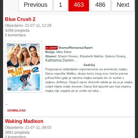
Previous
1
463
486
Next
Blue Crush 2
Objavljeno: 21-07-11, 12:29
4268 pregleda
0 komentara
Drama/Romansa/Sport
Režija:
Mike Elliott
,
Glumci:
Sharni Vinson
,
Elizabeth Mathis
,
Gideon Emery
Katharina Damm
...
Sadržaj
Progonjena izbljedjelim uspomenama na preminulu majku,
Dana napušta Malibu, skupu kuću svog oca i kreće prema
južnoj Africi gdje je njezina majka sanjala da će surfati u
zaljevu Jeffreys. čitajući njezn dnevnik otkrila je da ju je majka
uvijek htjela ovdje dovesti i Dana želi ispuniti san koji nejzina
majka nije uspjela jer je umrla od raka...
...
DOWNLOAD
Waking Madison
Objavljeno: 21-07-11, 08:03
3862 pregleda
0 komentara