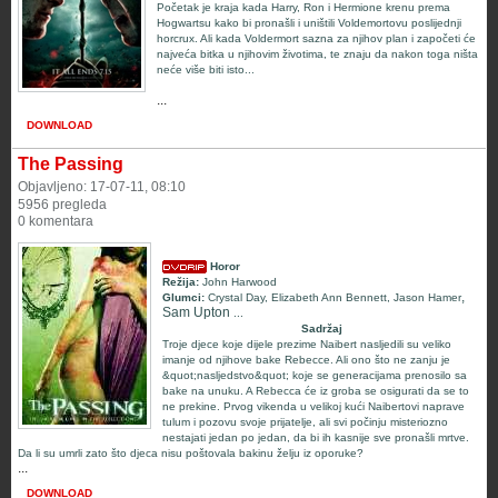
Početak je kraja kada Harry, Ron i Hermione krenu prema
Hogwartsu kako bi pronašli i uništili Voldemortovu poslijednji
horcrux. Ali kada Voldermort sazna za njihov plan i započeti će
najveća bitka u njihovim životima, te znaju da nakon toga ništa
neće više biti isto...
...
DOWNLOAD
The Passing
Objavljeno: 17-07-11, 08:10
5956 pregleda
0 komentara
Horor
Režija:
John Harwood
,
Glumci:
Crystal Day
,
Elizabeth Ann Bennett
,
Jason Hamer
Sam Upton
...
Sadržaj
Troje djece koje dijele prezime Naibert nasljedili su veliko
imanje od njihove bake Rebecce. Ali ono što ne zanju je
&quot;nasljedstvo&quot; koje se generacijama prenosilo sa
bake na unuku. A Rebecca će iz groba se osigurati da se to
ne prekine. Prvog vikenda u velikoj kući Naibertovi naprave
tulum i pozovu svoje prijatelje, ali svi počinju misteriozno
nestajati jedan po jedan, da bi ih kasnije sve pronašli mrtve.
Da li su umrli zato što djeca nisu poštovala bakinu želju iz oporuke?
...
DOWNLOAD