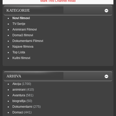
Mark This Channel Read
KATEGORIJE
Novi filmovi
TV-Serije
Animirani Filmovi
Domaći filmovi
Dokumentarni Filmovi
Najave filmova
Top Lista
Kultni filmovi
ARHIVA
Akcija
(1700)
animirani
(410)
Avantura
(581)
biografija
(50)
Dokumentarni
(275)
Domaci
(441)