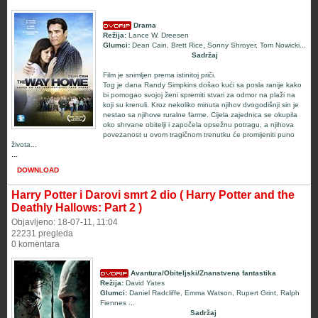
Drama
Režija:
Lance W. Dreesen
,
Glumci:
Dean Cain
,
Brett Rice
Sonny Shroyer
,
Tom Nowicki
...
Sadržaj
Film je snimljen prema istinitoj priči.
Tog je dana
Randy Simpkins došao kući sa posla ranije kako
bi pomogao svojoj ženi spremiti stvari za odmor na plaži na
koji su krenuli. Kroz nekoliko minuta njihov dvogodišnji sin je
nestao sa njihove ruralne farme. Cijela zajednica se okupila
oko shrvane obitelji i započela opsežnu potragu, a njihova
povezanost u ovom tragičnom trenutku će promijeniti puno
života...
...
DOWNLOAD
Harry Potter i Darovi smrt 2 dio ( Harry Potter and the
Deathly Hallows: Part 2 )
Objavljeno: 18-07-11, 11:04
22231 pregleda
0 komentara
Avantura/Obiteljski/Znanstvena fantastika
Režija:
David Yates
Glumci:
Daniel Radcliffe, Emma Watson, Rupert Grint, Ralph
Fiennes
...
Sadržaj