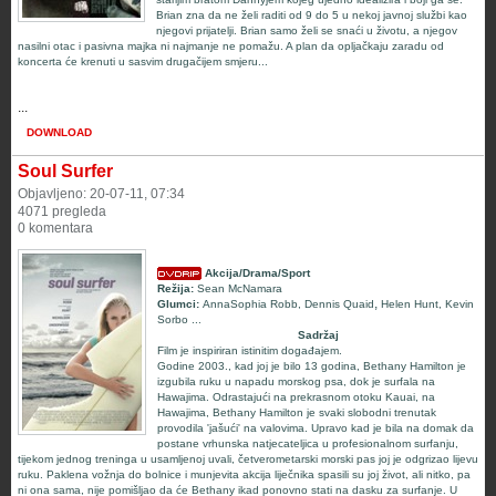
Brian zna da ne želi raditi od 9 do 5 u nekoj javnoj službi kao
njegovi prijatelji. Brian samo želi se snaći u životu, a njegov
nasilni otac i pasivna majka ni najmanje ne pomažu. A plan da opljačkaju zaradu od
koncerta će krenuti u sasvim drugačijem smjeru...
...
DOWNLOAD
Soul Surfer
Objavljeno: 20-07-11, 07:34
4071 pregleda
0 komentara
Akcija/Drama/Sport
Režija:
Sean McNamara
,
Glumci:
AnnaSophia Robb
,
Dennis Quaid
Helen Hunt
,
Kevin
Sorbo
...
Sadržaj
Film je inspiriran istinitim događajem.
Godine 2003., kad joj je bilo 13 godina, Bethany Hamilton je
izgubila ruku u napadu morskog psa, dok je surfala na
Hawajima. Odrastajući na prekrasnom otoku Kauai, na
Hawajima, Bethany Hamilton je svaki slobodni trenutak
provodila 'jašući' na valovima. Upravo kad je bila na domak da
postane vrhunska natjecateljica u profesionalnom surfanju,
tijekom jednog treninga u usamljenoj uvali, četverometarski morski pas joj je odgrizao lijevu
ruku. Paklena vožnja do bolnice i munjevita akcija liječnika spasili su joj život, ali nitko, pa
ni ona sama, nije pomišljao da će Bethany ikad ponovno stati na dasku za surfanje. U