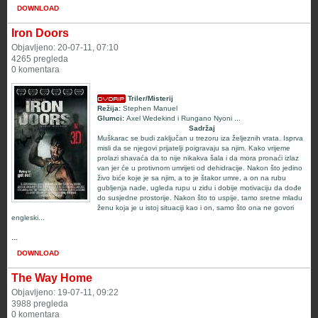
DOWNLOAD
Iron Doors
Objavljeno: 20-07-11, 07:10
4265 pregleda
0 komentara
Triler/Misterij
Režija:
Stephen Manuel
Glumci:
Axel Wedekind
i
Rungano Nyoni
...
Sadržaj
Muškarac se budi zaključan u trezoru iza željeznih vrata. Isprva
misli da se njegovi prijatelji poigravaju sa njim. Kako vrijeme
prolazi shavaća da to nije nikakva šala i da mora pronaći izlaz
van jer će u protivnom umrijeti od dehidracije. Nakon što jedino
živo biće koje je sa njim, a to je štakor umre, a on na rubu
gubljenja nade, ugleda rupu u zidu i dobije motivaciju da dođe
do susjedne prostorije. Nakon što to uspije, tamo sretne mladu
ženu koja je u istoj situaciji kao i on, samo što ona ne govori
engleski...
...
DOWNLOAD
The Way Home
Objavljeno: 19-07-11, 09:22
3988 pregleda
0 komentara