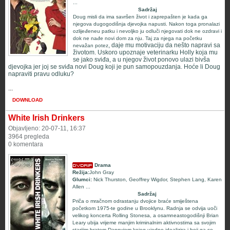
...
Sadržaj
Doug misli da ima savršen život i zaprepašten je kada ga
njegova dugogodišnja djevojka napusti. Nakon toga pronalazi
ozlijeđeneu patku i nevoljko ju odluči njegovati dok ne ozdravi i
dok ne nađe novi dom za nju. Taj za njega na početku
, daje mu motivaciju da nešto napravi sa
nevažan potez
životom. Uskoro upoznaje veterinarku Holly koja mu
se jako sviđa, a u njegov život ponovo ulazi bivša
djevojka jer joj se sviđa novi Doug koji je pun samopouzdanja. Hoće li Doug
napraviti pravu odluku?
...
DOWNLOAD
White Irish Drinkers
Objavljeno: 20-07-11, 16:37
3964 pregleda
0 komentara
Drama
Režija:
John Gray
Glumci:
Nick Thurston
,
Geoffrey Wigdor
,
Stephen Lang
,
Karen
Allen
...
Sadržaj
Priča o mračnom odrastanju dvojice braće smiještena
početkom 1975-te godine u Brooklynu. Radnja se odvija uoči
velikog koncerta Rolling Stonesa, a osamneastogodišnji Brian
Leary ubija vrijeme manjim kriminalnim aktivnostima sa svojim
starijim bratom Dannyjem kojeg ujedno idealizira i boji ga se.