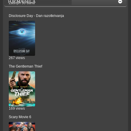
TOP MJESECA
Zadnjih 30 dana
Disclosure Day - Dan razotkrivanja
267 views
The Gentleman Thief
169 views
Scary Movie 6