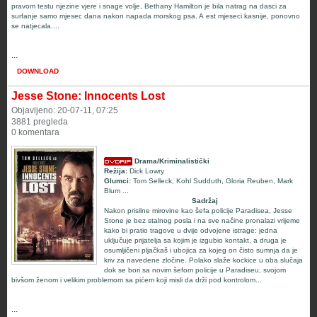
pravom testu njezine vjere i snage volje, Bethany Hamilton je bila natrag na dasci za
surfanje samo mjesec dana nakon napada morskog psa. A est mjeseci kasnije, ponovno
se natjecala....
...
DOWNLOAD
Jesse Stone: Innocents Lost
Objavljeno: 20-07-11, 07:25
3881 pregleda
0 komentara
Drama/Kriminalistički
Režija:
Dick Lowry
Glumci:
Tom Selleck
,
Kohl Sudduth
,
Gloria Reuben
,
Mark
Blum
...
Sadržaj
Nakon prisilne mirovine kao šefa policije Paradisea, Jesse
Stone je bez stalnog posla i na sve načine pronalazi vrijeme
kako bi pratio tragove u dvije odvojene istrage: jedna
uključuje prijatelja sa kojim je izgubio kontakt, a druga je
osumljičeni pljačkaš i ubojica za kojeg on čisto sumnja da je
kriv za navedene zločine. Polako slaže kockice u oba slučaja
dok se bori sa novim šefom policije u Paradiseu, svojom
bivšom ženom i velikim problemom sa pićem koji misli da drži pod kontrolom...
...