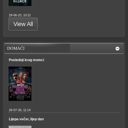
29-06-23, 10:21
View All
DOMAĆI
Poslednji krug momci
26-07-26, 11:14
Lijepa večer, lijep dan