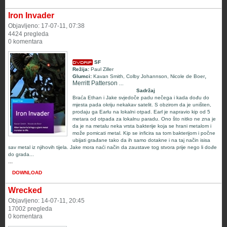
Iron Invader
Objavljeno: 17-07-11, 07:38
4424 pregleda
0 komentara
SF
Režija:
Paul Ziller
,
Glumci:
Kavan Smith
,
Colby Johannson
,
Nicole de Boer
Merritt Patterson
...
Sadržaj
Braća Ethan i Jake svjedoče padu nečega i kada dođu do
mjesta pada okriju nekakav satelit. S obzirom da je uništen,
prodaju ga Earlu na lokalni otpad. Earl je napravio kip od 5
metara od otpada za lokalnu paradu. Ono što nitko ne zna je
da je na metalu neka vrsta bakterije koja se hrani metalom i
može pomicati metal. Kip se inficira sa tom bakterijom i počne
ubijati građane tako da ih samo dotakne i na taj način isisa
sav metal iz njihovih tijela. Jake mora naći način da zaustave tog stvora prije nego li dođe
do grada...
...
DOWNLOAD
Wrecked
Objavljeno: 14-07-11, 20:45
17002 pregleda
0 komentara