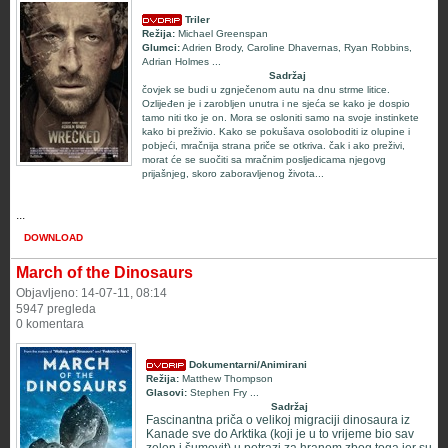
Triler
Režija:
Michael Greenspan
Glumci:
Adrien Brody
,
Caroline Dhavernas
,
Ryan Robbins
,
Adrian Holmes
...
Sadržaj
čovjek se budi u zgnječenom autu na dnu strme litice.
Ozlijeđen je i zarobljen unutra i ne sjeća se kako je dospio
tamo niti tko je on. Mora se osloniti samo na svoje instinkete
kako bi preživio. Kako se pokušava osoloboditi iz olupine i
pobjeći, mračnija strana priče se otkriva. čak i ako preživi,
morat će se suočiti sa mračnim posljedicama njegovg
prijašnjeg, skoro zaboravljenog života...
...
DOWNLOAD
March of the Dinosaurs
Objavljeno: 14-07-11, 08:14
5947 pregleda
0 komentara
Dokumentarni/Animirani
Režija:
Matthew Thompson
Glasovi:
Stephen Fry
...
Sadržaj
Fascinantna priča o velikoj migraciji dinosaura iz
Kanade sve do Arktika (koji je u to vrijeme bio sav