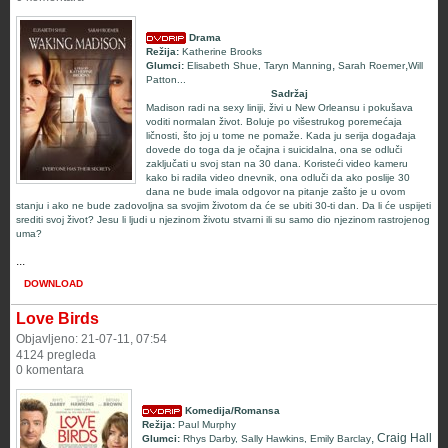
Drama
Režija:
Katherine Brooks
,
,
Glumci:
Elisabeth Shue
,
Taryn Manning
Sarah Roemer
Will
Patton
...
Sadržaj
Madison radi na sexy liniji, živi u New Orleansu i pokušava
voditi normalan život. Boluje po višestrukog poremećaja
ličnosti, što joj u tome ne pomaže. Kada ju serija događaja
dovede do toga da je očajna i suicidalna, ona se odluči
zaključati u svoj stan na 30 dana. Koristeći video kameru
kako bi radila video dnevnik, ona odluči da ako poslije 30
dana ne bude imala odgovor na pitanje zašto je u ovom
stanju i ako ne bude zadovoljna sa svojim životom da će se ubiti 30-ti dan. Da li će uspijeti
srediti svoj život? Jesu li ljudi u njezinom životu stvarni ili su samo dio njezinom rastrojenog
uma?
...
DOWNLOAD
Love Birds
Objavljeno: 21-07-11, 07:54
4124 pregleda
0 komentara
Komedija/Romansa
Režija:
Paul Murphy
, Craig Hall
Glumci:
Rhys Darby
,
Sally Hawkins
,
Emily Barclay