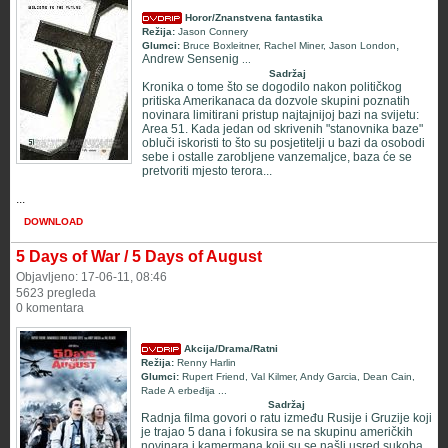
Horor/Znanstvena fantastika
Režija:
Jason Connery
,
Glumci:
Bruce Boxleitner
,
Rachel Miner
,
Jason London
Andrew Sensenig
...
Sadržaj
Kronika o tome što se dogodilo nakon političkog
pritiska Amerikanaca da dozvole skupini poznatih
novinara limitirani pristup najtajnijoj bazi na svijetu:
Area 51. Kada jedan od skrivenih "stanovnika baze"
obluči iskoristi to što su posjetitelji u bazi da osobodi
sebe i ostalle zarobljene vanzemaljce, baza će se
pretvoriti mjesto terora...
...
DOWNLOAD
5 Days of War / 5 Days of August
Objavljeno: 17-06-11, 08:46
5623 pregleda
0 komentara
Akcija/Drama/Ratni
Režija:
Renny Harlin
Glumci:
Rupert Friend
,
Val Kilmer
,
Andy Garcia
,
Dean Cain
,
Rade A erbeđija
...
Sadržaj
Radnja filma govori o ratu između Rusije i Gruzije koji
je trajao 5 dana i fokusira se na skupinu američkih
novinara i kamermana koji su se našli usred sukoba.