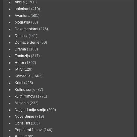
Akcija
(1700)
animirani
(410)
Avantura
(581)
biografija
(50)
Dokumentarni
(275)
Domaci
(441)
Domaće Serije
(50)
Drama
(3108)
Fantazija
(217)
Horor
(1392)
IPTV
(129)
Komedija
(1663)
Krimi
(425)
Kultne serije
(37)
kultni filmovi
(1771)
Misterija
(233)
Najgledanije serije
(209)
Nove Serije
(719)
Obiteljski
(285)
Popularni filmovi
(146)
Ratni
(100)