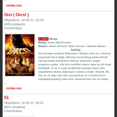
DOWNLOAD
Orci ( Orcs! )
Objavljeno: 18-06-11, 20:34
4856 pregleda
0 komentara
Akcija
Režija:
James MacPherson
Glumci:
Adam Johnson
,
Brad Johnson
,
Maclain Nelson
...
Sadržaj
Dva šumska rendžera Robertson i Hobart nađu se u životnoj
opasnosti kad iz špilja njihovog nacionalnog parka prirode
nahrupi horda krvožednih Orkova, koji počnu ubijati
posjetioce parka. Vrlo brzo rendžeri ostanu sami sa još dvoje
preživjelih, te se iz svoje rendžerske postaje brane svim
raspoloživim silama uključujući i vatreno oružje i dinamit. No,
Orci se ne daju tako lako zaustaviti jer se ti mračni borci i
neprijatelji ljudskog roda neće zaustaviti dok sve ne pobiju...
...
DOWNLOAD
51
Objavljeno: 18-06-11, 08:41
8831 pregleda
0 komentara