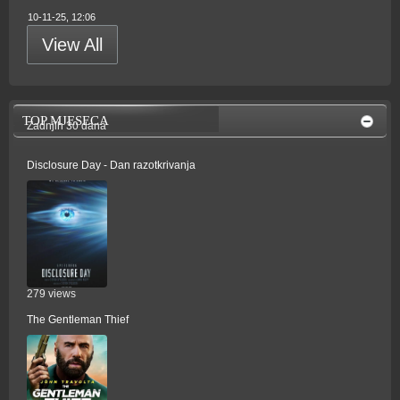
10-11-25, 12:06
View All
TOP MJESECA
Zadnjih 30 dana
Disclosure Day - Dan razotkrivanja
279 views
The Gentleman Thief