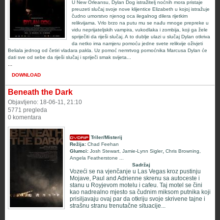
U New Orleansu, Dylan Dog istražitelj noćnih mora pristaje
preuzeti slučaj svoje nove klijentice Elizabeth u kojoj istražuje
čudno umorstvo njenog oca ilegalnog dilera rijetkim
relikvijama. Vrlo brzo na putu mu se nađu mnoge prepreke u
vidu neprijateljskih vampira, vukodlaka i zombija, koji ga žele
spriječiti da riješi slučaj. A to dublje ulazi u slučaj Dylan otkriva
da netko ima namjeru pomoću jedne svete relikvije oživjeti
Beliala jednog od četiri vladara pakla. Uz pomoć nemrtvog pomoćnika Marcusa Dylan će
dati sve od sebe da riješi slučaj i spriječi smak svijeta...
...
DOWNLOAD
Beneath the Dark
Objavljeno: 18-06-11, 21:10
5771 pregleda
0 komentara
Triler/Misterij
Režija:
Chad Feehan
,
Glumci:
Josh Stewart
,
Jamie-Lynn Sigler
Chris Browning
,
Angela Featherstone
...
Sadržaj
Vozeći se na vjenčanje u Las Vegas kroz pustinju
Mojave, Paul and Adrienne skrenu sa autoceste i
stanu u Royjevom motelu i cafeu. Taj motel se čini
kao nadrealno mjesto sa čudnim miksom putnika koji
prisiljavaju ovaj par da otkriju svoje skrivene tajne i
strašnu stranu trenutačne situacije...
...