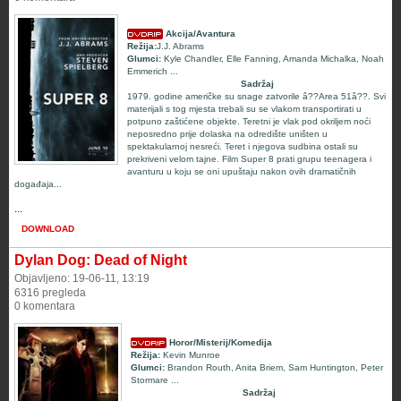
Akcija/Avantura
Režija:
J.J. Abrams
Glumci:
Kyle Chandler, Elle Fanning, Amanda Michalka, Noah
Emmerich
...
Sadržaj
1979. godine američke su snage zatvorile â??Area 51â??. Svi
materijali s tog mjesta trebali su se vlakom transportirati u
potpuno zaštićene objekte. Teretni je vlak pod okriljem noći
neposredno prije dolaska na odredište uništen u
spektakularnoj nesreći. Teret i njegova sudbina ostali su
prekriveni velom tajne. Film Super 8 prati grupu teenagera i
avanturu u koju se oni upuštaju nakon ovih dramatičnih
događaja...
...
DOWNLOAD
Dylan Dog: Dead of Night
Objavljeno: 19-06-11, 13:19
6316 pregleda
0 komentara
Horor/Misterij/Komedija
Režija:
Kevin Munroe
Glumci:
Brandon Routh
,
Anita Briem
,
Sam Huntington
,
Peter
Stormare
...
Sadržaj