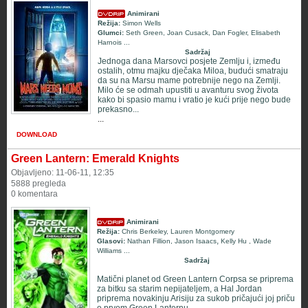
Animirani
Režija:
Simon Wells
Glumci:
Seth Green, Joan Cusack, Dan Fogler, Elisabeth
Harnois
...
Sadržaj
Jednoga dana Marsovci posjete Zemlju i, između
ostalih, otmu majku dječaka Miloa, budući smatraju
da su na Marsu mame potrebnije nego na Zemlji.
Milo će se odmah upustiti u avanturu svog života
kako bi spasio mamu i vratio je kući prije nego bude
prekasno...
...
DOWNLOAD
Green Lantern: Emerald Knights
Objavljeno: 11-06-11, 12:35
5888 pregleda
0 komentara
Animirani
Režija:
Chris Berkeley
,
Lauren Montgomery
,
Glasovi:
Nathan Fillion
,
Jason Isaacs
Kelly Hu
,
Wade
Williams
...
Sadržaj
Matični planet od Green Lantern Corpsa se priprema
za bitku sa starim nepijateljem, a Hal Jordan
priprema novakinju Arisiju za sukob pričajući joj priču