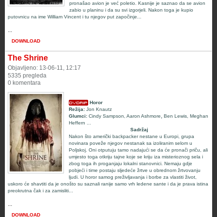
pronašao avion je već poletio. Kasnije je saznao da se avion
zabio u planinu i da su svi izgorjeli. Nakon toga je kupio
putovnicu na ime William Vincent i tu njegov put započinje...
...
DOWNLOAD
The Shrine
Objavljeno: 13-06-11, 12:17
5335 pregleda
0 komentara
Horor
Režija:
Jon Knautz
,
Glumci:
Cindy Sampson
,
Aaron Ashmore
Ben Lewis
,
Meghan
Heffern
...
Sadržaj
Nakon što američki backpacker nestane u Europi, grupa
novinara poveže njegov nestanak sa izoliranim selom u
Poljskoj. Oni otputuju tamo nadajući se da će pronači priču, ali
umjesto toga otkriju tajne koje se kriju iza misterioznog sela i
zbog toga ih proganjaju lokalni stanovnici. Nemaju gdje
pobjeći i time postaju sljedeće žrtve u obrednom žrtvovanju
ljudi. U horor samog preživljavanja i borbe za vlastiti život,
uskoro će shavtiti da je onošto su saznali ranije samo vrh ledene sante i da je prava istina
preokrutna čak i za zamisliti...
...
DOWNLOAD