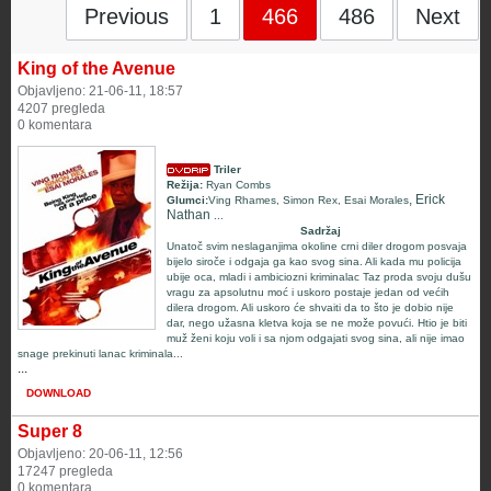
Previous
1
466
486
Next
King of the Avenue
Objavljeno: 21-06-11, 18:57
4207 pregleda
0 komentara
Triler
Režija:
Ryan Combs
, Erick
Glumci:
Ving Rhames
,
Simon Rex
,
Esai Morales
Nathan
...
Sadržaj
Unatoč svim neslaganjima okoline crni diler drogom posvaja
bijelo siroče i odgaja ga kao svog sina. Ali kada mu policija
ubije oca, mladi i ambiciozni kriminalac Taz proda svoju dušu
vragu za apsolutnu moć i uskoro postaje jedan od većih
dilera drogom. Ali uskoro će shvaiti da to što je dobio nije
dar, nego užasna kletva koja se ne može povući. Htio je biti
muž ženi koju voli i sa njom odgajati svog sina, ali nije imao
snage prekinuti lanac kriminala...
...
DOWNLOAD
Super 8
Objavljeno: 20-06-11, 12:56
17247 pregleda
0 komentara