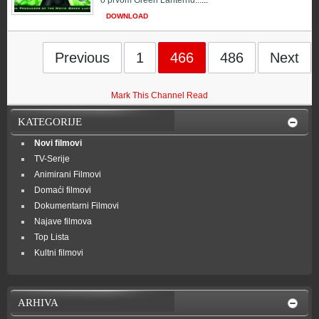
o prvom Green Lanternu...
...
DOWNLOAD
Previous
1
466
486
Next
Mark This Channel Read
KATEGORIJE
Novi filmovi
TV-Serije
Animirani Filmovi
Domaći filmovi
Dokumentarni Filmovi
Najave filmova
Top Lista
Kultni filmovi
ARHIVA