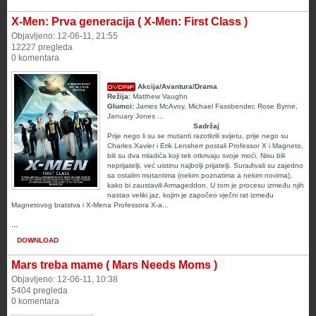
X-Men: Prva generacija ( X-Men: First Class )
Objavljeno: 12-06-11, 21:55
12227 pregleda
0 komentara
Akcija/Avantura/Drama
Režija:
Matthew Vaughn
Glumci:
James McAvoy, Michael Fassbender, Rose Byrne,
January Jones ...
Sadržaj
Prije nego li su se mutanti razotkrili svijetu, prije nego su
Charles Xavier i Erik Lensherr postali Professor X i Magneto,
bili su dva mladića koji tek otkrivaju svoje moći. Nisu bili
neprijatelji, već uistinu najbolji prijatelji. Surađivali su zajedno
sa ostalim mutantima (nekim poznatima a nekim novima),
kako bi zaustavili Armageddon. U tom je procesu između njih
nastao veliki jaz, kojim je započeo vječni rat između
Magnetovog bratstva i X-Mena Professora X-a...
...
DOWNLOAD
Mars treba mame ( Mars Needs Moms )
Objavljeno: 12-06-11, 10:38
5404 pregleda
0 komentara