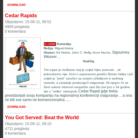
DOWNLOAD
Cedar Rapids
Objavljeno: 15-06-11, 09:52
4909 pregleda
0 komentara
Komedija
Režija:
Miguel Arteta
, Sigourney
Glumci:
Ed Helms
,
John C. Reilly
,
Anne Heche
Weaver
...
Sadržaj
Tim Lippe je muškarac koji je uvijek htjeo putovati... ali
jednostavno nije. A1ivi u uspavanom gradiću Brown Valley i još
uvijek je "pred" zaručen sa svojom učiteljicom iz sedmog
razreda, a zarađuje prodavajući osiguranje.
Ali njegov će se
život uskoro okrenuti naopačke zato što prvi put u 34 godine
Cedar Rapid gdje treba
ide u "veliku" metropolu
predstavljati svoju kompaniju na regionalnoj konferenciji osiguranja ... a ona
će biti sve samo ne konvencionalna...
...
DOWNLOAD
You Got Served: Beat the World
Objavljeno: 15-06-11, 09:10
4711 pregleda
0 komentara