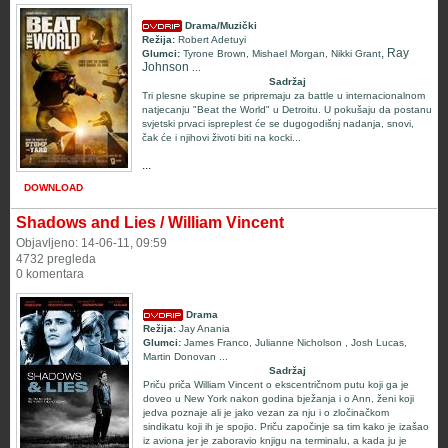
Drama/Muzički
Režija:
Robert Adetuyi
, Ray
Glumci:
Tyrone Brown
,
Mishael Morgan
,
Nikki Grant
Johnson
...
Sadržaj
Tri plesne skupine se pripremaju za battle u internacionalnom
natjecanju "Beat the World" u Detroitu. U pokušaju da postanu
svjetski prvaci ispreplest će se dugogodišnj nadanja, snovi,
čak će i njihovi životi biti na kocki...
...
DOWNLOAD
Shadows and Lies / William Vincent
Objavljeno: 14-06-11, 09:59
4732 pregleda
0 komentara
Drama
Režija:
Jay Anania
Glumci:
James Franco
,
Julianne Nicholson
,
Josh Lucas
,
Martin Donovan
...
Sadržaj
Priču priča William Vincent o ekscentričnom putu koji ga je
doveo u New York nakon godina bježanja i o Ann, ženi koji
jedva poznaje ali je jako vezan za nju i o zločinačkom
sindikatu koji ih je spojio. Priču započinje sa tim kako je izašao
iz aviona jer je zaboravio knjigu na terminalu, a kada ju je