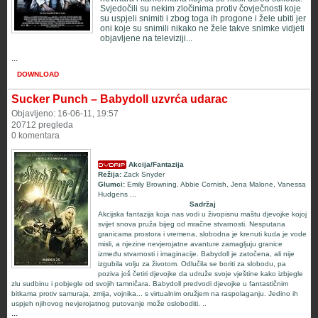
Svjedočili su nekim zločinima protiv čovječnosti koje
su uspjeli snimiti i zbog toga ih progone i žele ubiti jer
oni koje su snimili nikako ne žele takve snimke vidjeti
objavljene na televiziji...
...
DOWNLOAD
Sucker Punch – Babydoll uzvrća udarac
Objavljeno: 16-06-11, 19:57
20712 pregleda
0 komentara
Akcija/Fantazija
Režija:
Zack Snyder
Glumci:
Emily Browning, Abbie Cornish, Jena Malone, Vanessa
Hudgens
...
Sadržaj
Akcijska fantazija koja nas vodi u živopisnu maštu djevojke kojoj
svijet snova pruža bijeg od mračne stvarnosti. Nesputana
granicama prostora i vremena, slobodna je krenuti kuda je vode
misli, a njezine nevjerojatne avanture zamagljuju granice
između stvarnosti i imaginacije. Babydoll je zatočena, ali nije
izgubila volju za životom. Odlučila se boriti za slobodu, pa
poziva još četiri djevojke da udruže svoje vještine kako izbjegle
zlu sudbinu i pobjegle od svojih tamničara. Babydoll predvodi djevojke u fantastičnim
bitkama protiv samuraja, zmija, vojnika... s virtualnim oružjem na raspolaganju. Jedino ih
uspjeh njihovog nevjerojatnog putovanje može osloboditi. ..
...