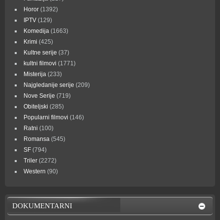
Horor
(1392)
IPTV
(129)
Komedija
(1663)
Krimi
(425)
Kultne serije
(37)
kultni filmovi
(1771)
Misterija
(233)
Najgledanije serije
(209)
Nove Serije
(719)
Obiteljski
(285)
Popularni filmovi
(146)
Ratni
(100)
Romansa
(545)
SF
(794)
Triler
(2272)
Western
(90)
DOKUMENTARNI