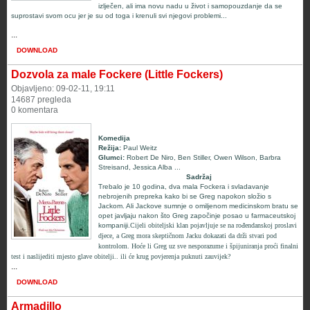
izlječen, ali ima novu nadu u život i samopouzdanje da se
suprostavi svom ocu jer je su od toga i krenuli svi njegovi problemi...
...
DOWNLOAD
Dozvola za male Fockere (Little Fockers)
Objavljeno: 09-02-11, 19:11
14687 pregleda
0 komentara
Komedija
Režija:
Paul Weitz
Glumci
:
Robert De Niro, Ben Stiller, Owen Wilson, Barbra
Streisand, Jessica Alba
...
Sadržaj
Trebalo je 10 godina, dva mala Fockera i svladavanje
nebrojenih prepreka kako bi se Greg napokon složio s
Jackom. Ali Jackove sumnje o omiljenom medicinskom bratu se
opet javljaju nakon što Greg započinje posao u farmaceutskoj
kompaniji.
Cijeli obiteljski klan pojavljuje se na rođendanskoj proslavi
djece, a Greg mora skeptičnom Jacku dokazati da drži stvari pod
kontrolom. Hoće li Greg uz sve nesporazume i špijuniranja proći finalni
test i naslijediti mjesto glave obitelji.. ili će krug povjerenja puknuti zauvijek?
...
DOWNLOAD
Armadillo