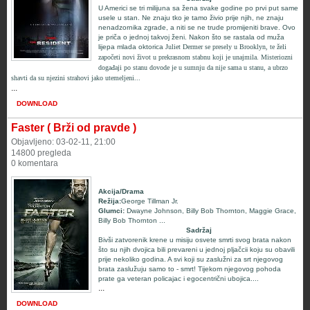
U Americi se tri milijuna sa žena svake godine po prvi put same
usele u stan. Ne znaju tko je tamo živio prije njih, ne znaju
nenadzornika zgrade, a niti se ne trude promijeniti brave. Ovo
je priča o jednoj takvoj ženi. Nakon što se rastala od muža
lijepa mlada oktorica
Juliet Dermer
se presely u Brooklyn, te želi
započeti novi život u prekrasnom stabnu koji je unajmila. Misteriozni
događaji po stanu dovode je u sumnju da nije sama u stanu, a ubrzo
shavti da su njezini strahovi jako utemeljeni...
...
DOWNLOAD
Faster ( Brži od pravde )
Objavljeno: 03-02-11, 21:00
14800 pregleda
0 komentara
Akcija/Drama
Režija:
George Tillman Jr.
Glumci
:
Dwayne Johnson
,
Billy Bob Thornton
,
Maggie Grace
,
Billy Bob Thornton
...
Sadržaj
Bivši zatvorenik krene u misiju osvete smrti svog brata nakon
što su njih dvojica bili prevareni u jednoj pljačcii koju su obavili
prije nekoliko godina. A svi koji su zaslužni za srt njegovog
brata zaslužuju samo to - smrt! Tijekom njegovog pohoda
prate ga veteran policajac i egocentrični ubojica....
...
DOWNLOAD