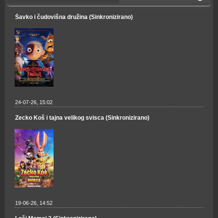
Šavko i čudovišna družina (Sinkronizirano)
24-07-26, 15:02
Zecko Koš i tajna velikog svisca (Sinkronizirano)
19-06-26, 14:52