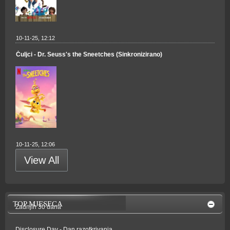
10-11-25, 12:12
Čuljci - Dr. Seuss's the Sneetches (Sinkronizirano)
10-11-25, 12:06
View All
TOP MJESECA
Zadnjih 30 dana
Disclosure Day - Dan razotkrivanja