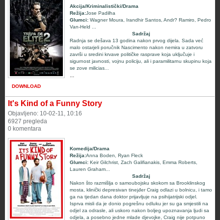
Akcija/Kriminalistički/Drama
Režija:
Jose Padilha
Glumci
:
Wagner Moura
,
Irandhir Santos
,
Andr? Ramiro
,
Pedro
Van-Held
...
Sadržaj
Radnja se dešava 13 godina nakon prvog dijela. Sada već
malo ostarjeli poručnik
Nascimento nakon nemira u zatvoru
završi u sredini krvave političke rasprave koja uključuje i
sigurnost javnosti, vojnu policiju, ali i paramilitarnu skupinu koja
se zove
milicias
...
...
DOWNLOAD
It's Kind of a Funny Story
Objavljeno: 10-02-11, 10:16
6927 pregleda
0 komentara
Komedija/Drama
Režija:
Anna Boden
,
Ryan Fleck
Glumci
:
Keir Gilchrist
,
Zach Galifianakis
,
Emma Roberts
,
Lauren Graham
...
Sadržaj
Nakon što razmišlja o samoubojsku skokom sa Brooklinskog
mosta, klinički depresivan tinejđer
Craig
odlazi u bolnicu, i tamo
ga na tjedan dana doktor prijavljuje na psihijatrijski odjel.
Isprva misli da je donio pogrešnu odluku jer su ga smjestili na
odjel za odrasle, ali uskoro nakon boljeg upoznavanja ljudi sa
odjela, a posebno jedne mlade djevojke, Craig nije potpuno