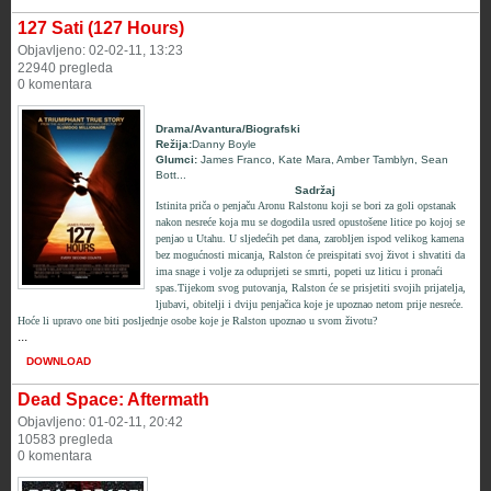
127 Sati (127 Hours)
Objavljeno: 02-02-11, 13:23
22940 pregleda
0 komentara
Drama/Avantura/Biografski
Režija:
Danny Boyle
Glumci
:
James Franco
,
Kate Mara
,
Amber Tamblyn
,
Sean
Bott
...
Sadržaj
Istinita priča o penjaču Aronu Ralstonu koji se bori za goli opstanak
nakon nesreće koja mu se dogodila usred opustošene litice po kojoj se
penjao u Utahu. U sljedećih pet dana, zarobljen ispod velikog kamena
bez mogućnosti micanja, Ralston će preispitati svoj život i shvatiti da
ima snage i volje za oduprijeti se smrti, popeti uz liticu i pronaći
spas.Tijekom svog putovanja, Ralston će se prisjetiti svojih prijatelja,
ljubavi, obitelji i dviju penjačica koje je upoznao netom prije nesreće.
Hoće li upravo one biti posljednje osobe koje je Ralston upoznao u svom životu?
...
DOWNLOAD
Dead Space: Aftermath
Objavljeno: 01-02-11, 20:42
10583 pregleda
0 komentara