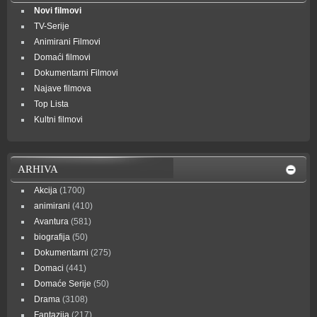
Novi filmovi
TV-Serije
Animirani Filmovi
Domaći filmovi
Dokumentarni Filmovi
Najave filmova
Top Lista
Kultni filmovi
ARHIVA
Akcija
(1700)
animirani
(410)
Avantura
(581)
biografija
(50)
Dokumentarni
(275)
Domaci
(441)
Domaće Serije
(50)
Drama
(3108)
Fantazija
(217)