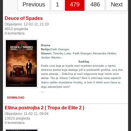
Previous
1
479
486
Next
Deuce of Spades
Objavljeno: 12-02-11, 21:10
4912 pregleda
0 komentara
Drama
Režija:
Faith Granger
Glumci
:
Timothy Luke
,
Faith Granger
,
Alexandra Holder
,
Jordan Warren
...
Sadržaj
Kada cura koja je kupila stari roadster pronađe u njemu
skrivena pisma koja datiraju još iz pedesetih godina, ona ima
samo pitanja... Odlučna je naći odgovorre koje nezin auto
skriva. Tko je
Johnny Callaway
? Hoće li otkrivanje istine napraviti
ikakvu razliku slomljenom čovjeku, te hoće li dobiti novu šansu za
dugo zaboravljenu sreću?
...
DOWNLOAD
Elitna postrojba 2 ( Tropa de Elite 2 )
Objavljeno: 11-02-11, 09:04
13023 pregleda
0 komentara