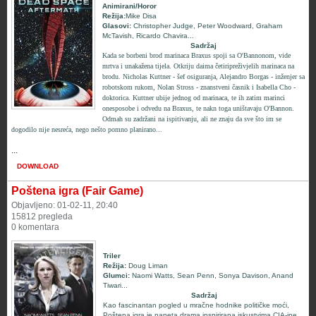
Animirani/Horor
Režija:
Mike Disa
Glasovi
:
Christopher Judge
,
Peter Woodward
,
Graham
McTavish
,
Ricardo Chavira
...
Sadržaj
Kada se borbeni brod marinaca Braxus spoji sa O'Bannonom, vide
mrtva i unakažena tijela. Otkriju daima četiripreživjelih marinaca na
brodu. Nicholas Kuttner - šef osiguranja, Alejandro Borgas - inženjer sa
robotskom rukom, Nolan Stross - znanstveni časnik i Isabella Cho -
doktorica. Kuttner ubije jednog od marinaca, te ih zatim marinci
onesposobe i odvedu na
Braxus, te nakn toga uništavaju O'Bannon.
Odmah su zadržani na ispitivanju, ali ne znaju da sve što im se
dogodilo nije nesreća, nego nešto pomno planirano...
...
DOWNLOAD
Poštena igra (Fair Game)
Objavljeno: 01-02-11, 20:40
15812 pregleda
0 komentara
Triler
Režija:
Doug Liman
Glumci
:
Naomi Watts
,
Sean Penn
,
Sonya Davison
,
Anand
Tiwari
...
Sadržaj
Kao fascinantan pogled u mračne hodnike političke moći,
Poštena igra je napeta drama inspirirana iskustvima CIA-ine