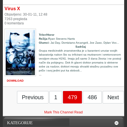
Virus X
Objavljeno: 30-01-11, 12:48
7263 pregleda
0 komentara
Triler/Horor
Režija:
Ryan Stevens Harris
Glumci
:
Jai Day
,
Domiziano Arcangeli
,
Joe Zaso
,
Dylan Vox
...
Sadržaj
Grupa medicinskih znanstvenika je u karanteni unutar svojih
labaratorija nakon što su inficirani sa mutiranom i smrtonosnom
verzijom virusa H1N1. Imaju još samo 3 dana života i ne postoji
način da pobjegnu. Dok ih glavni doktor promatra iz skrivene
sobe za nadzor, doktori moraju shvatiti strašnu pozadinu ove
priče i svoj jedini put ka slobodi...
...
DOWNLOAD
Previous
1
479
486
Next
Mark This Channel Read
KATEGORIJE