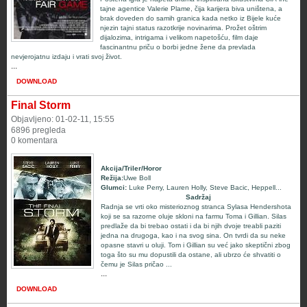
tajne agentice Valerie Plame, čija karijera biva uništena, a
brak doveden do samih granica kada netko iz Bijele kuće
njezin tajni status razotkrije novinarima. Prožet oštrim
dijalozima, intrigama i velikom napetošću, film daje
fascinantnu priču o borbi jedne žene da prevlada
nevjerojatnu izdaju i vrati svoj život.
...
DOWNLOAD
Final Storm
Objavljeno: 01-02-11, 15:55
6896 pregleda
0 komentara
Akcija/Triler/Horor
Režija:
Uwe Boll
Glumci
:
Luke Perry
,
Lauren Holly
,
Steve Bacic
,
Heppell
...
Sadržaj
Radnja se vrti oko misterioznog stranca
Sylasa Hendershota
koji se sa razorne oluje skloni na farmu Toma i Gillian
. Silas
predlaže da bi trebao ostati i da bi njih dvoje treabli paziti
jedna na drugoga, kao i na svog sina. On tvrdi da su neke
opasne stavri u oluji. Tom i Gillian su već jako skeptični zbog
toga što su mu dopustili da ostane, ali ubrzo će shvatiti o
čemu je Silas pričao ...
...
DOWNLOAD