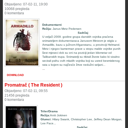
Objavljeno: 07-02-11, 19:00
10068 pregleda
0 komentara
Dokumentarni
Režija:
Janus Metz Pedersen
Sadržaj
U veljači 2009. godine grupa danskih vojnika praćena
snimateljem dokumentaraca
Janusom Metzom je stigla u
Armadillo, bazu u južnom Afganstanu, u provinciji Helmand
.
Metz i njegov kamerman prave u stopu malde vojnike punih
šest mjeseci dok su oni na poziciji jedan kilometar od
Talibanskih trupa. Snimatelji su rikirali živote kako bi vizalno
secirali psihu ovih mladih vojnika koji su usred besmislenog
rata u kojem su najčesće žrtve nedužni seljani...
...
DOWNLOAD
Promatrač ( The Resident )
Objavljeno: 07-02-11, 09:55
21456 pregleda
0 komentara
Triler/Drama
Režija:
Antti Jokinen
Glumci
:
Hilary Swank
,
Christopher Lee
,
Jeffrey Dean Morgan
,
Lee Pace
...
Sadržaj