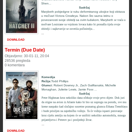
Shen
...
Sadržaj
Marybeth
pobjedgne iz ruku deformiranog ubojice koji obitava
u močvari Victora Crowleya. Nakon što sazna istinu o
povezanosti svoje obitelji sa ovim luđakom, Marybeth
se vraća u
močvare Louisiane sa vojskom lovaca kako bi pronašla tijela svoje
obitelji i najkrvavije se osvetila počinitelju...
...
DOWNLOAD
Termin (Due Date)
Objavljeno: 30-01-11, 20:04
28536 pregleda
0 komentara
Komedija
Režija:
Todd Phillips
Glumci
:
Robert Downey Jr.
,
Zach Galifianakis
,
Michelle
Monaghan
,
Juliette Lewis
,
Jamie Fox
x
...
Sadržaj
Peter Highman kroz nekoliko dana očekuje svoje prvo dijete. Dok juri
da stigne na avion iz Atlante kako bi bio uz suprugu na porodu, sve mu
krene naopako kad slučajno susretne poznatog glumca Ethana Tremblaya
i bude prisiljen na zajedničku vožnju. Ta će vožnja ispasti putovanje
kroz cijelu zemlju na kojem će se uništiti nekoliko automobila, mnoga
prijateljstva i Peterov pa i posljednji živac.
...
DOWNLOAD