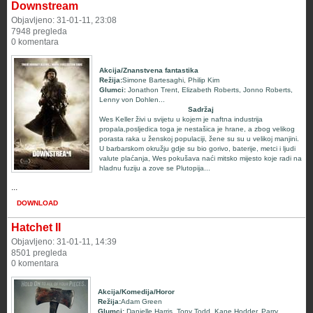
Downstream
Objavljeno: 31-01-11, 23:08
7948 pregleda
0 komentara
Akcija/Znanstvena fantastika
Režija:
Simone Bartesaghi
,
Philip Kim
Glumci
:
Jonathon Trent
,
Elizabeth Roberts
,
Jonno Roberts
,
Lenny von Dohlen
...
Sadržaj
Wes Keller
živi u svijetu u kojem je naftna industrija
propala,posljedica toga je nestašica je hrane, a zbog velikog
porasta raka u ženskoj populaciji, žene su su u velikoj manjini.
U barbarskom okružju gdje su bio gorivo, baterije, metci i ljudi
valute plaćanja, Wes pokušava naći mitsko mijesto koje radi na
hladnu fuziju a zove se Plutopija...
...
DOWNLOAD
Hatchet II
Objavljeno: 31-01-11, 14:39
8501 pregleda
0 komentara
Akcija/Komedija/Horor
Režija:
Adam Green
Glumci
:
Danielle Harris
,
Tony Todd
,
Kane Hodder
,
Parry