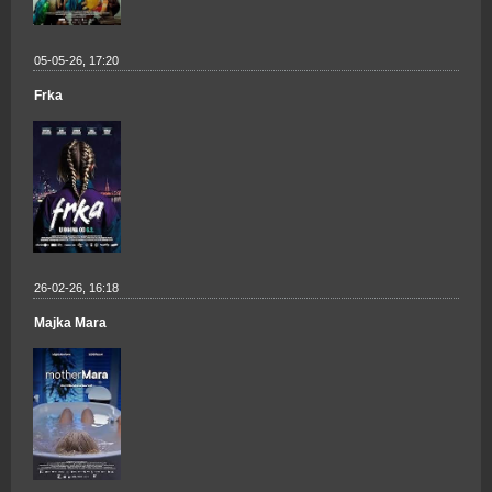
05-05-26, 17:20
Frka
26-02-26, 16:18
Majka Mara