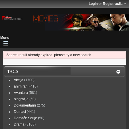
Login or Registracija
Search result already expired, please try a new search.
TAGS
Akcija
(1700)
animirani
(410)
Avantura
(581)
biografija
(50)
Dokumentarni
(275)
Domaci
(441)
Domaće Serije
(50)
Drama
(3108)