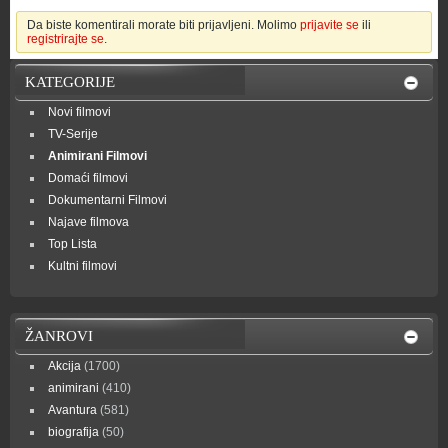
Da biste komentirali morate biti prijavljeni. Molimo
prijavite se
ili
registrirajte se
.
KATEGORIJE
Novi filmovi
TV-Serije
Animirani Filmovi
Domaći filmovi
Dokumentarni Filmovi
Najave filmova
Top Lista
Kultni filmovi
ŽANROVI
Akcija
(1700)
animirani
(410)
Avantura
(581)
biografija
(50)