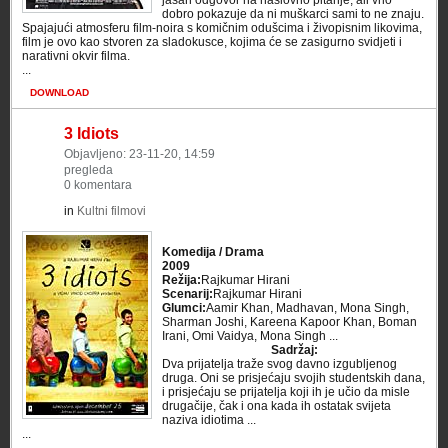
jasan odgovor na naslovno pitanje, ali vrlo
dobro pokazuje da ni muškarci sami to ne znaju.
Spajajući atmosferu film-noira s komičnim odušcima i živopisnim likovima,
film je ovo kao stvoren za sladokusce, kojima će se zasigurno svidjeti i
narativni okvir filma.
...
DOWNLOAD
3 Idiots
Objavljeno: 23-11-20, 14:59
pregleda
0 komentara
in
Kultni filmovi
Komedija / Drama
2009
Režija:
Rajkumar Hirani
Scenarij:
Rajkumar Hirani
Glumci:
Aamir Khan, Madhavan, Mona Singh,
Sharman Joshi, Kareena Kapoor Khan, Boman
Irani, Omi Vaidya, Mona Singh ...
Sadržaj:
Dva prijatelja traže svog davno izgubljenog
druga. Oni se prisjećaju svojih studentskih dana,
i prisjećaju se prijatelja koji ih je učio da misle
drugačije, čak i ona kada ih ostatak svijeta
naziva idiotima ...
...