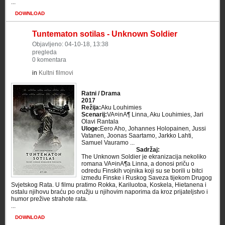
...
DOWNLOAD
Tuntematon sotilas - Unknown Soldier
Objavljeno: 04-10-18, 13:38
pregleda
0 komentara
in
Kultni filmovi
Ratni / Drama
2017
Režija:
Aku Louhimies
Scenarij:
VA¤inA¶ Linna, Aku Louhimies, Jari
Olavi Rantala
Uloge:
Eero Aho, Johannes Holopainen, Jussi
Vatanen, Joonas Saartamo, Jarkko Lahti,
Samuel Vauramo ...
Sadržaj:
The Unknown Soldier je ekranizacija nekoliko
romana VA¤inA¶a Linna, a donosi priču o
odredu Finskih vojnika koji su se borili u bitci
između Finske i Ruskog Saveza tijekom Drugog
Svjetskog Rata. U filmu pratimo Rokka, Kariluotoa, Koskela, Hietanena i
ostalu njihovu braću po oružju u njihovim naporima da kroz prijateljstvo i
humor prežive strahote rata.
...
DOWNLOAD