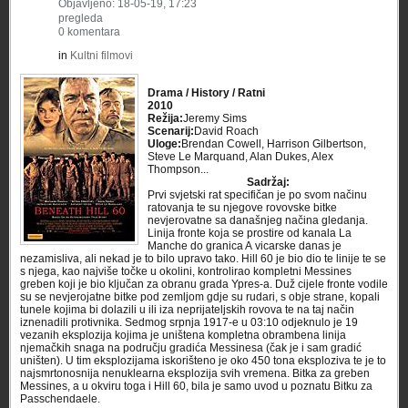
Objavljeno: 18-05-19, 17:23
pregleda
0 komentara
in
Kultni filmovi
Drama / History / Ratni
2010
Režija:
Jeremy Sims
Scenarij:
David Roach
Uloge:
Brendan Cowell, Harrison Gilbertson,
Steve Le Marquand, Alan Dukes, Alex
Thompson...
Sadržaj:
Prvi svjetski rat specifičan je po svom načinu
ratovanja te su njegove rovovske bitke
nevjerovatne sa današnjeg načina gledanja.
Linija fronte koja se prostire od kanala La
Manche do granica A vicarske danas je
nezamisliva, ali nekad je to bilo upravo tako. Hill 60 je bio dio te linije te se
s njega, kao najviše točke u okolini, kontrolirao kompletni Messines
greben koji je bio ključan za obranu grada Ypres-a. Duž cijele fronte vodile
su se nevjerojatne bitke pod zemljom gdje su rudari, s obje strane, kopali
tunele kojima bi dolazili u ili iza neprijateljskih rovova te na taj način
iznenadili protivnika. Sedmog srpnja 1917-e u 03:10 odjeknulo je 19
vezanih eksplozija kojima je uništena kompletna obrambena linija
njemačkih snaga na području gradića Messinesa (čak je i sam gradić
uništen). U tim eksplozijama iskorišteno je oko 450 tona eksploziva te je to
najsmrtonosnija nenuklearna eksplozija svih vremena. Bitka za greben
Messines, a u okviru toga i Hill 60, bila je samo uvod u poznatu Bitku za
Passchendaele.