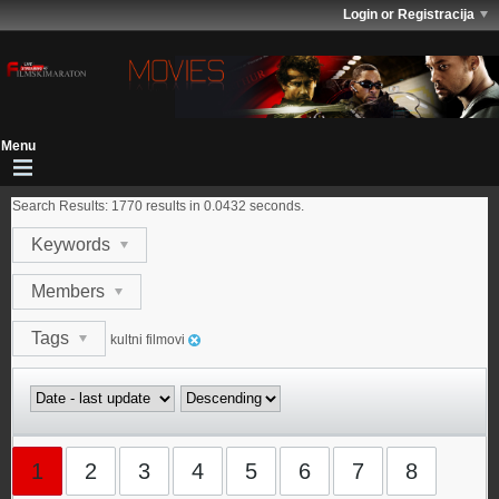
Login or Registracija
Search Results:
1770 results in 0.0432 seconds.
Keywords
Members
Tags
kultni filmovi
1
2
3
4
5
6
7
8