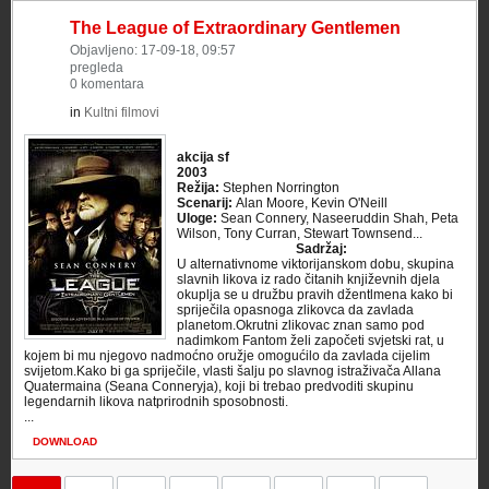
The League of Extraordinary Gentlemen
Objavljeno: 17-09-18, 09:57
pregleda
0 komentara
in
Kultni filmovi
akcija sf
2003
Režija:
Stephen Norrington
Scenarij:
Alan Moore, Kevin O'Neill
Uloge:
Sean Connery, Naseeruddin Shah, Peta
Wilson, Tony Curran, Stewart Townsend...
Sadržaj:
U alternativnome viktorijanskom dobu, skupina
slavnih likova iz rado čitanih književnih djela
okuplja se u družbu pravih džentlmena kako bi
spriječila opasnoga zlikovca da zavlada
planetom.Okrutni zlikovac znan samo pod
nadimkom Fantom želi započeti svjetski rat, u
kojem bi mu njegovo nadmoćno oružje omogućilo da zavlada cijelim
svijetom.Kako bi ga spriječile, vlasti šalju po slavnog istraživača Allana
Quatermaina (Seana Conneryja), koji bi trebao predvoditi skupinu
legendarnih likova natprirodnih sposobnosti.
...
DOWNLOAD