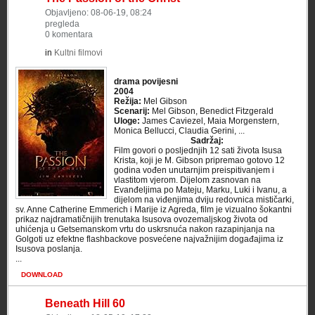
Objavljeno: 08-06-19, 08:24
pregleda
0 komentara
in
Kultni filmovi
drama povijesni
2004
Režija:
Mel Gibson
Scenarij:
Mel Gibson, Benedict Fitzgerald
Uloge:
James Caviezel, Maia Morgenstern,
Monica Bellucci, Claudia Gerini, ...
Sadržaj:
Film govori o posljednjih 12 sati života Isusa
Krista, koji je M. Gibson pripremao gotovo 12
godina vođen unutarnjim preispitivanjem i
vlastitom vjerom. Dijelom zasnovan na
Evanđeljima po Mateju, Marku, Luki i Ivanu, a
dijelom na viđenjima dviju redovnica mističarki,
sv. Anne Catherine Emmerich i Marije iz Agreda, film je vizualno šokantni
prikaz najdramatičnijih trenutaka Isusova ovozemaljskog života od
uhićenja u Getsemanskom vrtu do uskrsnuća nakon razapinjanja na
Golgoti uz efektne flashbackove posvećene najvažnijim događajima iz
Isusova poslanja.
...
DOWNLOAD
Beneath Hill 60