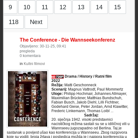
9
10
11
12
13
14
15
118
Next
The Conference - Die Wannseekonferenz
Objavljeno: 30-11-25, 09:41
pregleda
0 komentara
in
Kultni filmovi
Drama / History / Ratni film
2022
Režija:
Matti Geschonneck
Scenarij:
Magnus Vattrodt, Paul Mommertz
Uloge:
Philipp Hochmair, Johannes Allmayer,
Maximilian Brückner, Matthias Bundschuh,
Fabian Busch, Jakob Diehl, Lilli Fichtner,
Godehard Giese, Peter Jordan, Arnd Klawitter,
Frederic Linkemann, Thomas Loibl ...
Sadržaj:
20. siječnja 1942. visoki predstavnici
nacističkog režima sastali su se u idiličnoj vili u
Wannseeu jugozapadno od Berlina. Taj je
sastanak u povijest ušao kao konferencija u Wannseeu. Zbog razgovora
koje su vodili, broja žrtava i posljedica možda je i najgora konferencija u