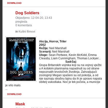
DOWNLOAD
Dog Soldiers
Objavljeno: 12-04-20, 13:43
pregleda
0 komentara
in
Kultni filmovi
Akcija, Horror, Triler
2002
Režija:
Neil Marshall
Scenarij:
Neil Marshall
Uloge:
Sean Pertwee, Kevin McKidd, Emma
Cleasby, Liam Cunningham, Thomas Lockyer...
Sadržaj:
Grupa Britanskih vojnika koji su na vojnoj vježbi
u A kotskim planinama napadnuti su od strane
nepoznatih krvoločnih životinja. Zahvaljujući
zoologinji Megan spašeni su od pokolja, a od
nje saznaju strašnu tajnu da ih je upravo napala
obitelj vukodlaka. Noć je tek počela, a municije
je vrlo malo.
...
DOWNLOAD
Mask