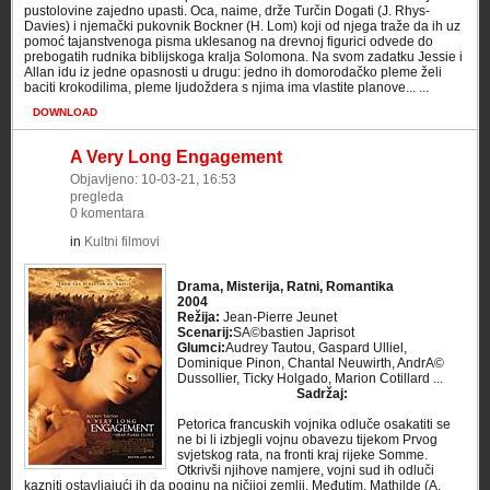
pustolovine zajedno upasti. Oca, naime, drže Turčin Dogati (J. Rhys-
Davies) i njemački pukovnik Bockner (H. Lom) koji od njega traže da ih uz
pomoć tajanstvenoga pisma uklesanog na drevnoj figurici odvede do
prebogatih rudnika biblijskoga kralja Solomona. Na svom zadatku Jessie i
Allan idu iz jedne opasnosti u drugu: jedno ih domorodačko pleme želi
baciti krokodilima, pleme ljudoždera s njima ima vlastite planove... ...
DOWNLOAD
A Very Long Engagement
Objavljeno: 10-03-21, 16:53
pregleda
0 komentara
in
Kultni filmovi
Drama, Misterija, Ratni, Romantika
2004
Režija:
Jean-Pierre Jeunet
Scenarij:
SA©bastien Japrisot
Glumci:
Audrey Tautou, Gaspard Ulliel,
Dominique Pinon, Chantal Neuwirth, AndrA©
Dussollier, Ticky Holgado, Marion Cotillard ...
Sadržaj:
Petorica francuskih vojnika odluče osakatiti se
ne bi li izbjegli vojnu obavezu tijekom Prvog
svjetskog rata, na fronti kraj rijeke Somme.
Otkrivši njihove namjere, vojni sud ih odluči
kazniti ostavljajući ih da poginu na ničijoj zemlji. Međutim, Mathilde (A.