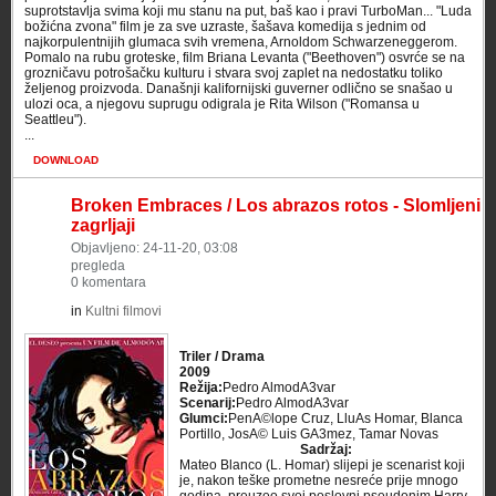
suprotstavlja svima koji mu stanu na put, baš kao i pravi TurboMan... "Luda
božićna zvona" film je za sve uzraste, šašava komedija s jednim od
najkorpulentnijih glumaca svih vremena, Arnoldom Schwarzeneggerom.
Pomalo na rubu groteske, film Briana Levanta ("Beethoven") osvrće se na
grozničavu potrošačku kulturu i stvara svoj zaplet na nedostatku toliko
željenog proizvoda. Današnji kalifornijski guverner odlično se snašao u
ulozi oca, a njegovu suprugu odigrala je Rita Wilson ("Romansa u
Seattleu").
...
DOWNLOAD
Broken Embraces / Los abrazos rotos - Slomljeni
zagrljaji
Objavljeno: 24-11-20, 03:08
pregleda
0 komentara
in
Kultni filmovi
Triler / Drama
2009
Režija:
Pedro AlmodA3var
Scenarij:
Pedro AlmodA3var
Glumci:
PenA©lope Cruz, LluA­s Homar, Blanca
Portillo, JosA© Luis GA3mez, Tamar Novas
Sadržaj:
Mateo Blanco (L. Homar) slijepi je scenarist koji
je, nakon teške prometne nesreće prije mnogo