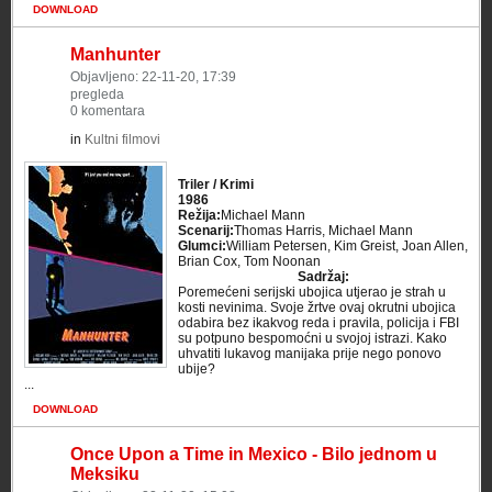
DOWNLOAD
Manhunter
Objavljeno: 22-11-20, 17:39
pregleda
0 komentara
in
Kultni filmovi
Triler / Krimi
1986
Režija:
Michael Mann
Scenarij:
Thomas Harris, Michael Mann
Glumci:
William Petersen, Kim Greist, Joan Allen,
Brian Cox, Tom Noonan
Sadržaj:
Poremećeni serijski ubojica utjerao je strah u
kosti nevinima. Svoje žrtve ovaj okrutni ubojica
odabira bez ikakvog reda i pravila, policija i FBI
su potpuno bespomoćni u svojoj istrazi. Kako
uhvatiti lukavog manijaka prije nego ponovo
ubije?
...
DOWNLOAD
Once Upon a Time in Mexico - Bilo jednom u
Meksiku