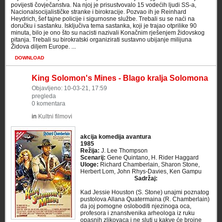
povijesti čovječanstva. Na njoj je prisustvovalo 15 vodećih ljudi SS-a,
Nacionalsocijalističke stranke i birokracije. Pozvao ih je Reinhard
Heydrich, šef tajne policije i sigurnosne službe. Trebali su se naći na
doručku i sastanku. Isključiva tema sastanka, koji je trajao otprilike 90
minuta, bilo je ono što su nacisti nazivali Konačnim rješenjem židovskog
pitanja. Trebali su birokratski organizirati sustavno ubijanje milijuna
Židova diljem Europe. ...
DOWNLOAD
King Solomon's Mines - Blago kralja Solomona
Objavljeno: 10-03-21, 17:59
pregleda
0 komentara
in
Kultni filmovi
akcija komedija avantura
1985
Režija:
J. Lee Thompson
Scenarij:
Gene Quintano, H. Rider Haggard
Uloge:
Richard Chamberlain, Sharon Stone,
Herbert Lom, John Rhys-Davies, Ken Gampu
Sadržaj:
Kad Jessie Houston (S. Stone) unajmi poznatog
pustolova Allana Quatermaina (R. Chamberlain)
da joj pomogne osloboditi njezinoga oca,
profesora i znanstvenika arheologa iz ruku
opasnih zlikovaca i ne sluti u kakve će brojne