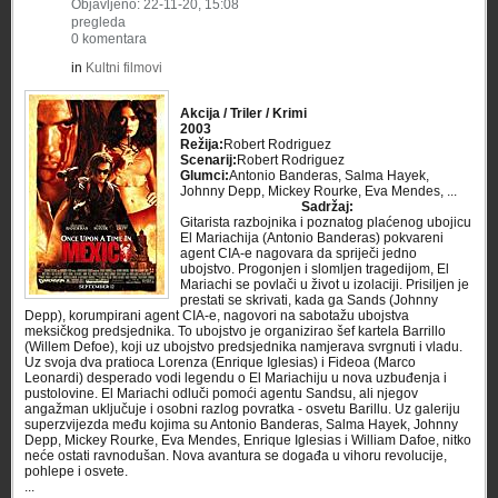
Objavljeno: 22-11-20, 15:08
pregleda
0 komentara
in
Kultni filmovi
Akcija / Triler / Krimi
2003
Režija:
Robert Rodriguez
Scenarij:
Robert Rodriguez
Glumci:
Antonio Banderas, Salma Hayek,
Johnny Depp, Mickey Rourke, Eva Mendes, ...
Sadržaj:
Gitarista razbojnika i poznatog plaćenog ubojicu
El Mariachija (Antonio Banderas) pokvareni
agent CIA-e nagovara da spriječi jedno
ubojstvo. Progonjen i slomljen tragedijom, El
Mariachi se povlači u život u izolaciji. Prisiljen je
prestati se skrivati, kada ga Sands (Johnny
Depp), korumpirani agent CIA-e, nagovori na sabotažu ubojstva
meksičkog predsjednika. To ubojstvo je organizirao šef kartela Barrillo
(Willem Defoe), koji uz ubojstvo predsjednika namjerava svrgnuti i vladu.
Uz svoja dva pratioca Lorenza (Enrique Iglesias) i Fideoa (Marco
Leonardi) desperado vodi legendu o El Mariachiju u nova uzbuđenja i
pustolovine. El Mariachi odluči pomoći agentu Sandsu, ali njegov
angažman uključuje i osobni razlog povratka - osvetu Barillu. Uz galeriju
superzvijezda među kojima su Antonio Banderas, Salma Hayek, Johnny
Depp, Mickey Rourke, Eva Mendes, Enrique Iglesias i William Dafoe, nitko
neće ostati ravnodušan. Nova avantura se događa u vihoru revolucije,
pohlepe i osvete.
...