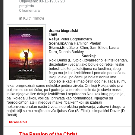
Objavljeno: 03-11-19, 07:23
pregleda
0 komentara
in
Kultni filmovi
drama biografski
1985
Režija:
Peter Bogdanovich
Scenarij:
Anna Hamilton Phelan
Glumci:
Eric Stoltz, Cher, Sam Elliott, Laura
Dern, Dennis Burkley
Sadržaj:
Roki Denis (E. Stolc), izvanredno je inteligentan,
druželjubiv i vedar, iako boluje od retke i teške
bolesti taloženja kalcijuma na kostima, zbog
čega mu je lice izobličeno i pomalo podseća na
lavlju glavu, po čemu je bolest dobila ime.
Oboleo je kad je imao četiri godine. Tada su mu
lekar prognozirali samo nekoliko godina života. Oni koji Rokija vide prvi
put, stresu se od šoka, pa i gađenja, a neretko misle da je stavio masku,
toliko njegovo lice deluje izobličeno i neprirodno.No uzak krug prijatelja,
pa i kolega u školi, voli ga i prihvata kao normalnoga. Njegova su
"porodica" prijatelji njegove majke, "bajkeri" koji su izabrali
nekonvencionalan način života, neprekidna putovanja, zabave i droge, a
najbliskiji su mu majčina bivša ljubav Gar (S. Eliott) i simpatični Dozer (D.
Berkli)....
DOWNLOAD
The Passion of the Christ