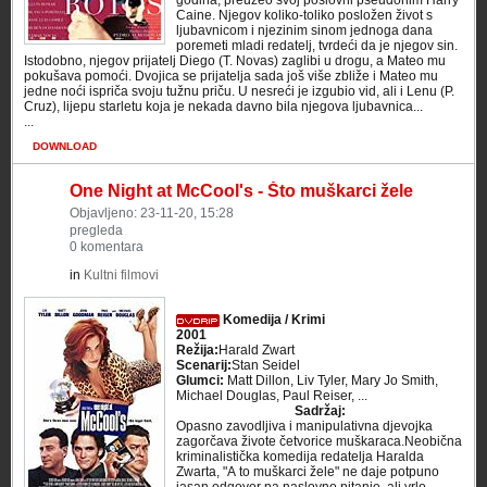
godina, preuzeo svoj poslovni pseudonim Harry
Caine. Njegov koliko-toliko posložen život s
ljubavnicom i njezinim sinom jednoga dana
poremeti mladi redatelj, tvrdeći da je njegov sin.
Istodobno, njegov prijatelj Diego (T. Novas) zaglibi u drogu, a Mateo mu
pokušava pomoći. Dvojica se prijatelja sada još više zbliže i Mateo mu
jedne noći ispriča svoju tužnu priču. U nesreći je izgubio vid, ali i Lenu (P.
Cruz), lijepu starletu koja je nekada davno bila njegova ljubavnica...
...
DOWNLOAD
One Night at McCool's - Što muškarci žele
Objavljeno: 23-11-20, 15:28
pregleda
0 komentara
in
Kultni filmovi
Komedija / Krimi
2001
Režija:
Harald Zwart
Scenarij:
Stan Seidel
Glumci:
Matt Dillon, Liv Tyler, Mary Jo Smith,
Michael Douglas, Paul Reiser, ...
Sadržaj:
Opasno zavodljiva i manipulativna djevojka
zagorčava živote četvorice muškaraca.Neobična
kriminalistička komedija redatelja Haralda
Zwarta, "A to muškarci žele" ne daje potpuno