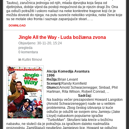
Tautou), zaručnica jednoga od njih, mlada djevojka koja šepa od
djetinjstva, dobije vijest da postoji mogućnost da je njezin dragi živ. Ona
ga odluči potražiti i uskoro nailazi na neke konkretne tragove koji će je
možda dovesti do njega: na putu susreće nekoliko vojnika, neke žene koje
su se motale oko fronta i saznaje zapanjujuće stvari... ...
DOWNLOAD
Jingle All the Way - Luda božiæna zvona
Objavljeno: 30-11-20, 15:24
pregleda
0 komentara
in
Kultni filmovi
Akcija Komedija Avantura
1996
Režija:
Brian Levant
Scenarij:
Randy Kornfield
Glumci:
Arnold Schwarzenegger, Sinbad, Phil
Hartman, Rita Wilson, Robert Conrad, ...
Sadržaj:
Na badnju večer prezaposleni Howard Langston
(Arnold Schwarzenegger) nađe se u velikim
problemima. Zbog čestog izbivanja iz kuće
odlučio je odužiti se svojem sinu Jamieju (Jake
Lloyd) nabavkom popularne igračke
"TurboMan". Skrušeni tata kreće u božićnu
nabavku, ne sluteći da je potražnja za igračkom daleko nadmašila
proizvodnju. Zamišljajući neutješno Jamiejevo lice, Howard se odlučno