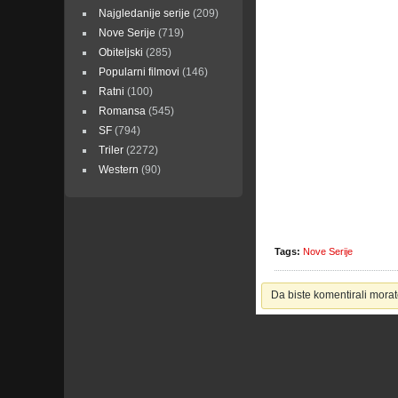
Najgledanije serije
(209)
Nove Serije
(719)
Obiteljski
(285)
Popularni filmovi
(146)
Ratni
(100)
Romansa
(545)
SF
(794)
Triler
(2272)
Western
(90)
Tags:
Nove Serije
Da biste komentirali morate