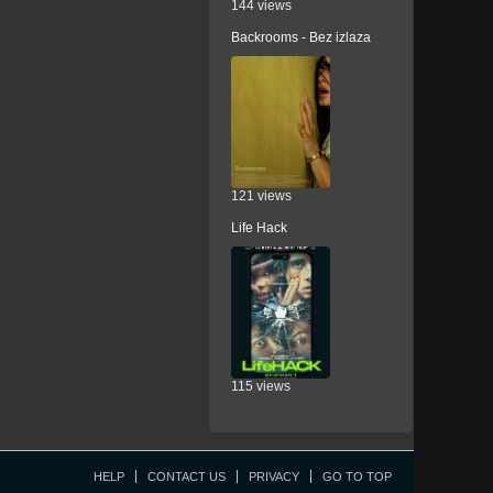
144 views
Backrooms - Bez izlaza
121 views
Life Hack
115 views
HELP
CONTACT US
PRIVACY
GO TO TOP