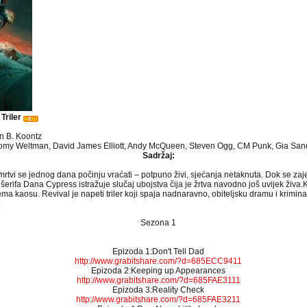
 Triler
n B. Koontz
omy Weltman, David James Elliott, Andy McQueen, Steven Ogg, CM Punk, Gia Sand
Sadržaj:
tvi se jednog dana počinju vraćati – potpuno živi, sjećanja netaknuta. Dok se zaj
erifa Dana Cypress istražuje slučaj ubojstva čija je žrtva navodno još uvijek živa.K
rema kaosu. Revival je napeti triler koji spaja nadnaravno, obiteljsku dramu i kriminal
.
Sezona 1
Epizoda 1:Don't Tell Dad
http://www.grabitshare.com/?d=685ECC9411
Epizoda 2:Keeping up Appearances
http://www.grabitshare.com/?d=685FAE3111
Epizoda 3:Reality Check
http://www.grabitshare.com/?d=685FAE3211