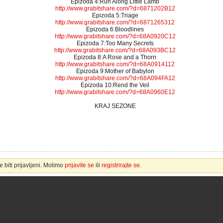
Epizoda 4:Run Along Little Lamb
http://www.grabitshare.com/?d=6871202B12
Epizoda 5:Triage
http://www.grabitshare.com/?d=6871265312
Epizoda 6:Bloodlines
http://www.grabitshare.com/?d=68A0920C12
Epizoda 7:Too Many Secrets
http://www.grabitshare.com/?d=68A093BC12
Epizoda 8:A Rose and a Thorn
http://www.grabitshare.com/?d=68A0914112
Epizoda 9:Mother of Babylon
http://www.grabitshare.com/?d=68A094FA12
Epizoda 10:Rend the Veil
http://www.grabitshare.com/?d=68A0960E12
KRAJ SEZONE
 biti prijavljeni. Molimo
prijavite se
ili
registrirajte se
.