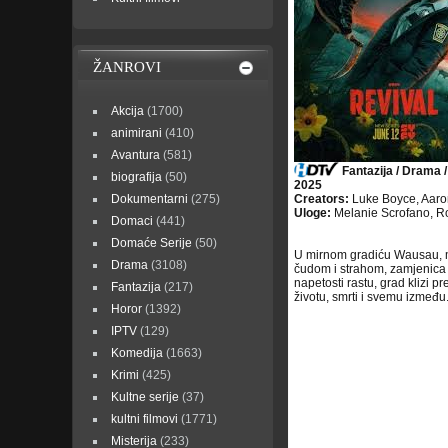
ŽANROVI
Akcija
(1700)
animirani
(410)
Avantura
(581)
Fantazija / Drama /
biografija
(50)
2025
Dokumentarni
(275)
Creators:
Luke Boyce, Aaro
Uloge:
Melanie Scrofano, R
Domaci
(441)
Domaće Serije
(50)
U mirnom gradiću Wausau, mr
Drama
(3108)
čudom i strahom, zamjenica š
napetosti rastu, grad klizi p
Fantazija
(217)
životu, smrti i svemu između
Horor
(1392)
IPTV
(129)
Komedija
(1663)
Krimi
(425)
Kultne serije
(37)
kultni filmovi
(1771)
Misterija
(233)