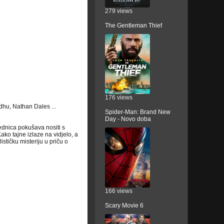
279 views
The Gentleman Thief
176 views
hu, Nathan Dales ...
Spider-Man: Brand New
Day - Novo doba
ednica pokušava nositi s
ako tajne izlaze na vidjelo, a
ističku misteriju u priču o
166 views
Scary Movie 6