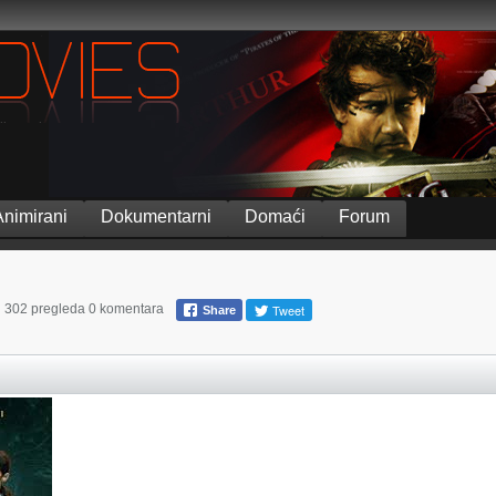
Animirani
Dokumentarni
Domaći
Forum
Tweet
302 pregleda
0 komentara
Share