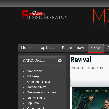
Home
Top Lista
Kultni filmovi
Serije
Revival
KATEGORIJE
Objavljeno: 16-08-25, 15:29
Novi filmovi
TV-Serije
Animirani Filmovi
Domaći filmovi
Dokumentarni Filmovi
Najave filmova
Top Lista
Kultni filmovi