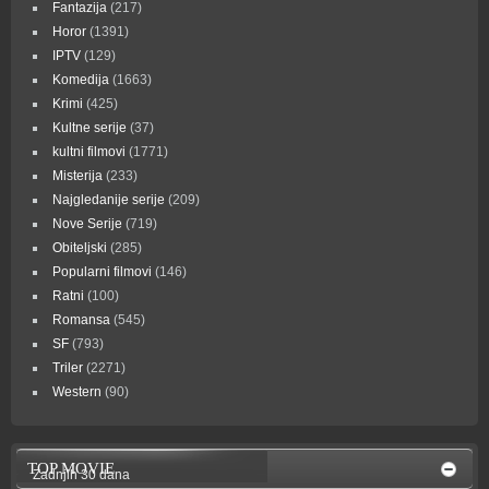
Fantazija
(217)
Horor
(1391)
IPTV
(129)
Komedija
(1663)
Krimi
(425)
Kultne serije
(37)
kultni filmovi
(1771)
Misterija
(233)
Najgledanije serije
(209)
Nove Serije
(719)
Obiteljski
(285)
Popularni filmovi
(146)
Ratni
(100)
Romansa
(545)
SF
(793)
Triler
(2271)
Western
(90)
TOP MOVIE
Zadnjih 30 dana