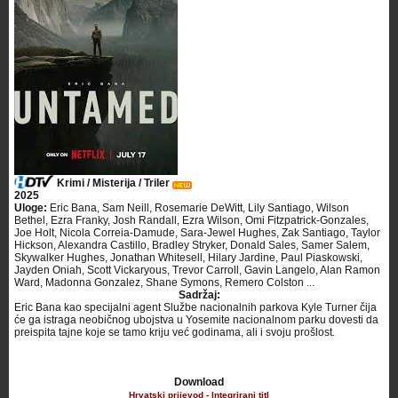
Krimi / Misterija / Triler
2025
Uloge:
Eric Bana, Sam Neill, Rosemarie DeWitt, Lily Santiago, Wilson
Bethel, Ezra Franky, Josh Randall, Ezra Wilson, Omi Fitzpatrick-Gonzales,
Joe Holt, Nicola Correia-Damude, Sara-Jewel Hughes, Zak Santiago, Taylor
Hickson, Alexandra Castillo, Bradley Stryker, Donald Sales, Samer Salem,
Skywalker Hughes, Jonathan Whitesell, Hilary Jardine, Paul Piaskowski,
Jayden Oniah, Scott Vickaryous, Trevor Carroll, Gavin Langelo, Alan Ramon
Ward, Madonna Gonzalez, Shane Symons, Remero Colston ...
Sadržaj:
Eric Bana kao specijalni agent Službe nacionalnih parkova Kyle Turner čija
će ga istraga neobičnog ubojstva u Yosemite nacionalnom parku dovesti da
preispita tajne koje se tamo kriju već godinama, ali i svoju prošlost.
Download
Hrvatski prijevod - Integrirani titl