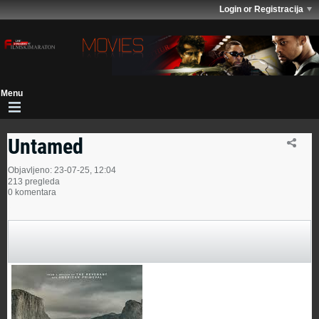
Login or Registracija
Untamed
Objavljeno: 23-07-25, 12:04
213 pregleda
0 komentara