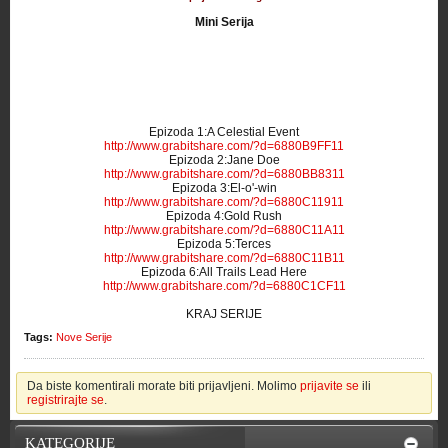
Mini Serija
Epizoda 1:A Celestial Event
http://www.grabitshare.com/?d=6880B9FF11
Epizoda 2:Jane Doe
http://www.grabitshare.com/?d=6880BB8311
Epizoda 3:El-o'-win
http://www.grabitshare.com/?d=6880C11911
Epizoda 4:Gold Rush
http://www.grabitshare.com/?d=6880C11A11
Epizoda 5:Terces
http://www.grabitshare.com/?d=6880C11B11
Epizoda 6:All Trails Lead Here
http://www.grabitshare.com/?d=6880C1CF11
KRAJ SERIJE
Tags:
Nove Serije
Da biste komentirali morate biti prijavljeni. Molimo
prijavite se
ili
registrirajte se
.
KATEGORIJE