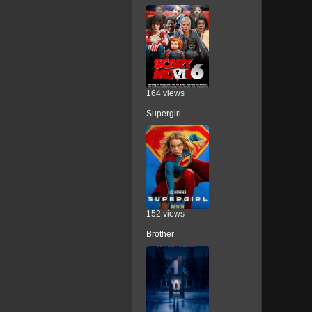
164 views
Supergirl
152 views
Brother