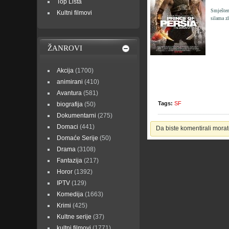
Top Lista
Smješten
Kultni filmovi
silama z
ŽANROVI
Akcija
(1700)
animirani
(410)
Avantura
(581)
Tags:
SF
biografija
(50)
Dokumentarni
(275)
Domaci
(441)
Da biste komentirali morate
Domaće Serije
(50)
Drama
(3108)
Fantazija
(217)
Horor
(1392)
IPTV
(129)
Komedija
(1663)
Krimi
(425)
Kultne serije
(37)
kultni filmovi
(1771)