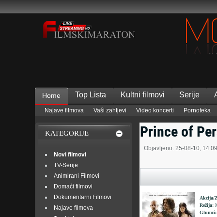
Top Lista
Kultni filmovi
Serije
Home
Najave filmova
Vaši zahtjevi
Video koncerti
Pornoteka
Prince of Pe
KATEGORIJE
Objavljeno: 25-08-10, 14:0
Novi filmovi
TV-Serije
Animirani Filmovi
Domaći filmovi
Dokumentarni Filmovi
Akcija/
Režija:
M
Najave filmova
Glumci: