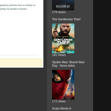
gonetnoj princezi koji se utrkuju sa
jeduje da zavlada svijetom...
279 views
The Gentleman Thief
182 views
Spider-Man: Brand New
Day - Novo doba
172 views
Scary Movie 6