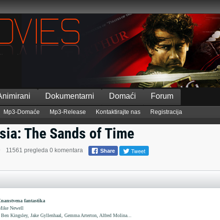
Animirani
Dokumentarni
Domaći
Forum
Mp3-Domaće
Mp3-Release
Kontaktirajte nas
Registracija
rsia: The Sands of Time
Tweet
9
11561 pregleda
0 komentara
Share
Znanstvena fantastika
ike Newell
Ben Kingsley, Jake Gyllenhaal, Gemma Arterton, Alfred Molina...