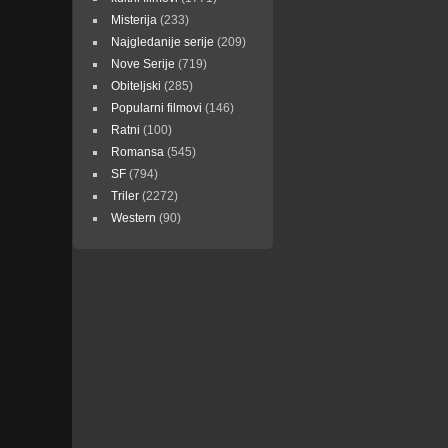
Misterija
(233)
Najgledanije serije
(209)
Nove Serije
(719)
Obiteljski
(285)
Popularni filmovi
(146)
Ratni
(100)
Romansa
(545)
SF
(794)
Triler
(2272)
Western
(90)