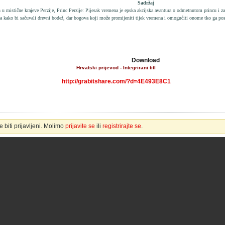
Sadržaj
 u mistične krajeve Perzije, Princ Perzije: Pijesak vremena je epska akcijska avantura o odmetnutom princu i za
la kako bi sačuvali drevni bodež, dar bogova koji može promijeniti tijek vremena i omogućiti onome tko ga pos
Download
Hrvatski prijevod - Integrirani titl
http://grabitshare.com/?d=4E493E8C1
 biti prijavljeni. Molimo
prijavite se
ili
registrirajte se
.