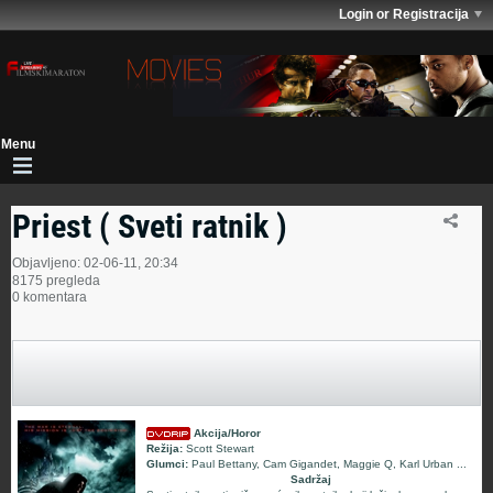
Login or Registracija
Priest ( Sveti ratnik )
Objavljeno: 02-06-11, 20:34
8175 pregleda
0 komentara
Akcija/Horor
Režija:
Scott Stewart
Glumci:
Paul Bettany, Cam Gigandet, Maggie Q, Karl Urban ...
Sadržaj