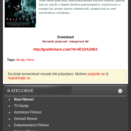
Sveti ratnik prati priču svećenika-ratnika koji krši crkvene zakone
kad se udruži s mladim šerifom poluvampirom i svećenicom u
namjeri da uhvate bandu odmetnutih vampira koji su oteli
svećenikovu nećakinju...
Download
Hrvatski prijevod - Integrirani titl
http://grabitshare.com/?d=4E1DA26B3
Tags:
Akcija
,
Horor
Da biste komentirali morate biti prijavljeni. Molimo
prijavite se
ili
registrirajte se
.
KATEGORIJE
Novi filmovi
TV-Serije
Animirani Filmovi
Domaći filmovi
Dokumentarni Filmovi