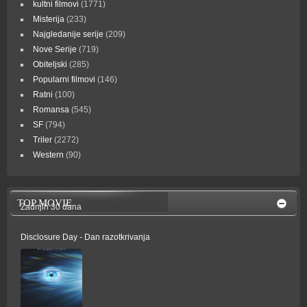
kultni filmovi
(1771)
Misterija
(233)
Najgledanije serije
(209)
Nove Serije
(719)
Obiteljski
(285)
Popularni filmovi
(146)
Ratni
(100)
Romansa
(545)
SF
(794)
Triler
(2272)
Western
(90)
TOP MOVIE
Zadnjih 30 dana
Disclosure Day - Dan razotkrivanja