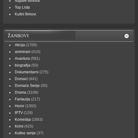
Najave filmova
Top Lista
Kultni filmovi
ŽANROVI
Akcija
(1700)
animirani
(410)
Avantura
(581)
biografija
(50)
Dokumentarni
(275)
Domaci
(441)
Domaće Serije
(50)
Drama
(3108)
Fantazija
(217)
Horor
(1392)
IPTV
(129)
Komedija
(1663)
Krimi
(425)
Kultne serije
(37)