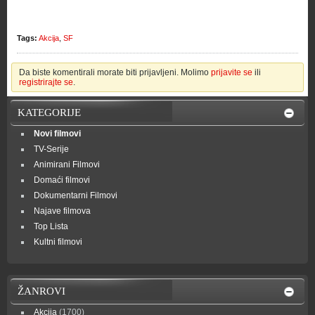
Tags:
Akcija
,
SF
Da biste komentirali morate biti prijavljeni. Molimo
prijavite se
ili
registrirajte se
.
KATEGORIJE
Novi filmovi
TV-Serije
Animirani Filmovi
Domaći filmovi
Dokumentarni Filmovi
Najave filmova
Top Lista
Kultni filmovi
ŽANROVI
Akcija
(1700)