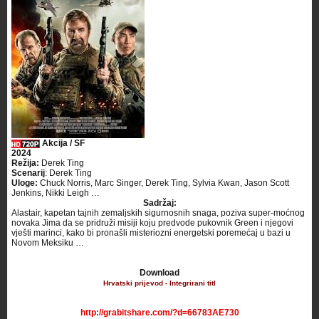
Akcija / SF
2024
Režija:
Derek Ting
Scenarij
: Derek Ting
Uloge:
Chuck Norris, Marc Singer, Derek Ting, Sylvia Kwan, Jason Scott
Jenkins, Nikki Leigh …
Sadržaj:
Alastair, kapetan tajnih zemaljskih sigurnosnih snaga, poziva super-moćnog
novaka Jima da se pridruži misiji koju predvode pukovnik Green i njegovi
vješti marinci, kako bi pronašli misteriozni energetski poremećaj u bazi u
Novom Meksiku …
Download
Hrvatski prijevod - Integrirani titl
http://grabitshare.com/?d=66783AE730