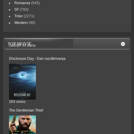
Romansa
(545)
SF
(793)
Triler
(2271)
Western
(90)
TOP MOVIE
Zadnjih 30 dana
Disclosure Day - Dan razotkrivanja
264 views
The Gentleman Thief