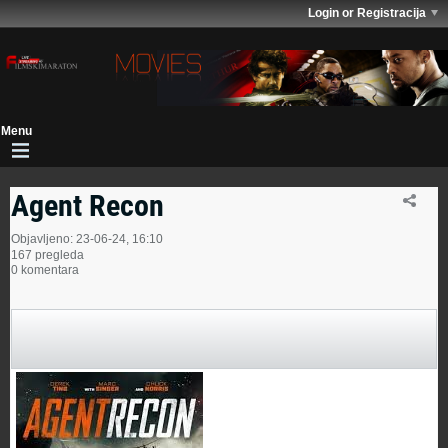
Login or Registracija
Agent Recon
Objavljeno: 23-06-24, 16:10
167 pregleda
0 komentara