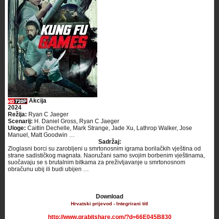
Akcija
2024
Režija:
Ryan C Jaeger
Scenarij:
H. Daniel Gross, Ryan C Jaeger
Uloge:
Caitlin Dechelle, Mark Strange, Jade Xu, Lathrop Walker, Jose
Manuel, Matt Goodwin …
Sadržaj:
Zloglasni borci su zarobljeni u smrtonosnim igrama borilačkih vještina od
strane sadističkog magnata. Naoružani samo svojim borbenim vještinama,
suočavaju se s brutalnim bitkama za preživljavanje u smrtonosnom
obračunu ubij ili budi ubijen …
Download
Hrvatski prijevod - Integrirani titl
http://www.grabitshare.com/?d=66E045B830