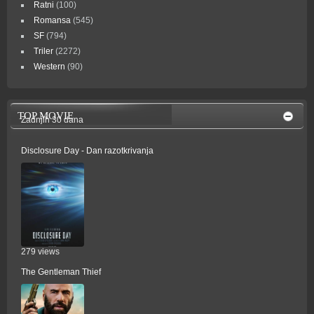
Ratni
(100)
Romansa
(545)
SF
(794)
Triler
(2272)
Western
(90)
TOP MOVIE
Zadnjih 30 dana
Disclosure Day - Dan razotkrivanja
279 views
The Gentleman Thief