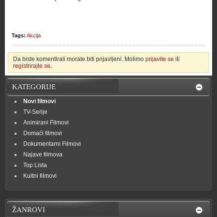
Tags:
Akcija
Da biste komentirali morate biti prijavljeni. Molimo
prijavite se
ili
registrirajte se
.
KATEGORIJE
Novi filmovi
TV-Serije
Animirani Filmovi
Domaći filmovi
Dokumentarni Filmovi
Najave filmova
Top Lista
Kultni filmovi
ŽANROVI