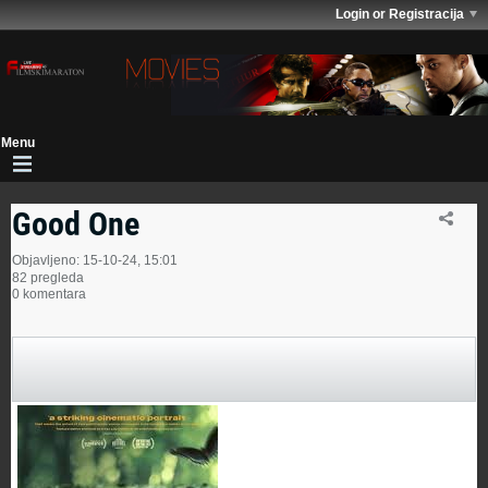
Login or Registracija
Good One
Objavljeno: 15-10-24, 15:01
82 pregleda
0 komentara