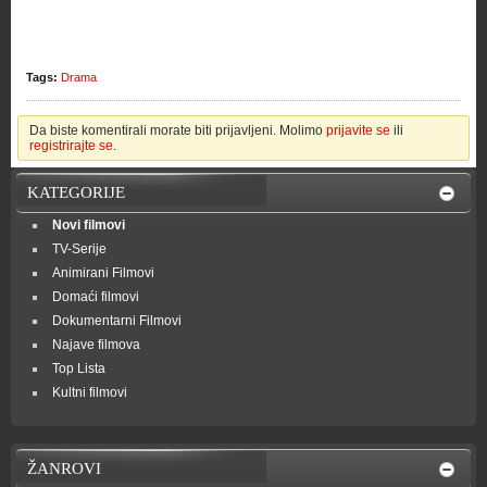
Tags:
Drama
Da biste komentirali morate biti prijavljeni. Molimo
prijavite se
ili
registrirajte se
.
KATEGORIJE
Novi filmovi
TV-Serije
Animirani Filmovi
Domaći filmovi
Dokumentarni Filmovi
Najave filmova
Top Lista
Kultni filmovi
ŽANROVI