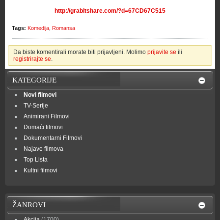
http://grabitshare.com/?d=67CD67C515
Tags:
Komedija
,
Romansa
Da biste komentirali morate biti prijavljeni. Molimo
prijavite se
ili
registrirajte se
.
KATEGORIJE
Novi filmovi
TV-Serije
Animirani Filmovi
Domaći filmovi
Dokumentarni Filmovi
Najave filmova
Top Lista
Kultni filmovi
ŽANROVI
Akcija
(1700)