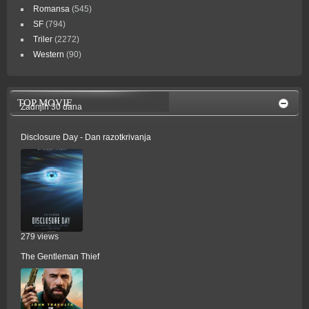
Romansa
(545)
SF
(794)
Triler
(2272)
Western
(90)
TOP MOVIE
Zadnjih 30 dana
Disclosure Day - Dan razotkrivanja
279 views
The Gentleman Thief