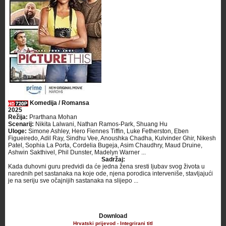
Komedija / Romansa
2025
Režija:
Prarthana Mohan
Scenarij:
Nikita Lalwani, Nathan Ramos-Park, Shuang Hu
Uloge:
Simone Ashley, Hero Fiennes Tiffin, Luke Fetherston, Eben
Figueiredo, Adil Ray, Sindhu Vee, Anoushka Chadha, Kulvinder Ghir, Nikesh
Patel, Sophia La Porta, Cordelia Bugeja, Asim Chaudhry, Maud Druine,
Ashwin Sakthivel, Phil Dunster, Madelyn Warner ...
Sadržaj:
Kada duhovni guru predvidi da će jedna žena sresti ljubav svog života u
narednih pet sastanaka na koje ode, njena porodica interveniše, stavljajući
je na seriju sve očajnijih sastanaka na slijepo ...
Download
Hrvatski prijevod - Integrirani titl