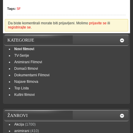
Tags:
SF
Da biste komentirali morate biti prijavljeni. Molimo
prijavite se
ili
registrirajte se
.
KATEGORIJE
Novi filmovi
TV-Serije
Animirani Filmovi
Domaći filmovi
Dokumentarni Filmovi
Najave filmova
Top Lista
Kultni filmovi
ŽANROVI
Akcija
(1700)
animirani
(410)