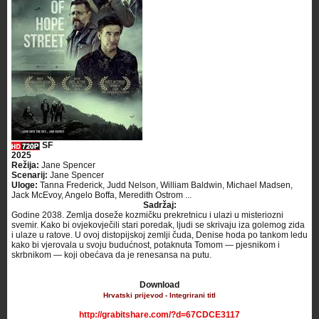
SF
2025
Režija:
Jane Spencer
Scenarij:
Jane Spencer
Uloge:
Tanna Frederick, Judd Nelson, William Baldwin, Michael Madsen,
Jack McEvoy, Angelo Boffa, Meredith Ostrom ...
Sadržaj:
Godine 2038. Zemlja doseže kozmičku prekretnicu i ulazi u misteriozni
svemir. Kako bi ovjekovječili stari poredak, ljudi se skrivaju iza golemog zida
i ulaze u ratove. U ovoj distopijskoj zemlji čuda, Denise hoda po tankom ledu
kako bi vjerovala u svoju budućnost, potaknuta Tomom — pjesnikom i
skrbnikom — koji obećava da je renesansa na putu. ​
Download
Hrvatski prijevod - Integrirani titl
http://grabitshare.com/?d=67CDCE3117