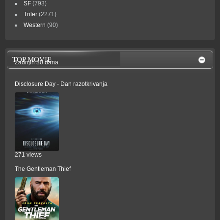
SF
(793)
Triler
(2271)
Western
(90)
TOP MOVIE
Zadnjih 30 dana
Disclosure Day - Dan razotkrivanja
271 views
The Gentleman Thief