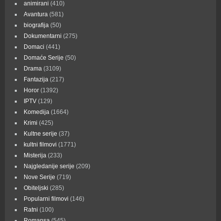
animirani
(410)
Avantura
(581)
biografija
(50)
Dokumentarni
(275)
Domaci
(441)
Domaće Serije
(50)
Drama
(3109)
Fantazija
(217)
Horor
(1392)
IPTV
(129)
Komedija
(1664)
Krimi
(425)
Kultne serije
(37)
kultni filmovi
(1771)
Misterija
(233)
Najgledanije serije
(209)
Nove Serije
(719)
Obiteljski
(285)
Popularni filmovi
(146)
Ratni
(100)
Romansa
(545)