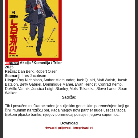
Akcija / Komedija / Triler
2025
Režija:
Dan Berk, Robert Olsen
Scenarij:
Lars Jacobson
Uloge:
Ray Nicholson, Amber Midthunder, Jack Quaid, Matt Walsh, Jacob
Batalon, Betty Gabriel, Dominique Maher, Evan Hengst, Conrad Kemp,
DeVille Vannik, Jessica Leigh Stanley, Motsi Tekateka, Steve Larter, Sean
Walker ...
Sadržaj:
Tih i povučen muškarac rođen je s rijetkim genetskim poremećajem koji ga
čini imunnim na fizičku bol. Kada njegov novi partner bude uzet za taoca
tijekom pljačke banke, njegov poremećaj postaje njegova supermoć. ​
Download
Hrvatski prijevod - Integrirani titl