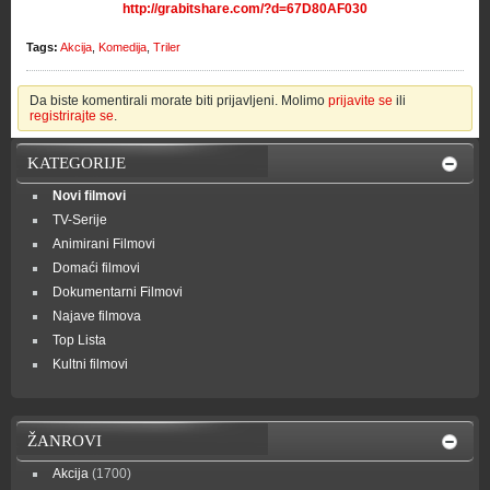
http://grabitshare.com/?d=67D80AF030
Tags:
Akcija
,
Komedija
,
Triler
Da biste komentirali morate biti prijavljeni. Molimo
prijavite se
ili
registrirajte se
.
KATEGORIJE
Novi filmovi
TV-Serije
Animirani Filmovi
Domaći filmovi
Dokumentarni Filmovi
Najave filmova
Top Lista
Kultni filmovi
ŽANROVI
Akcija
(1700)