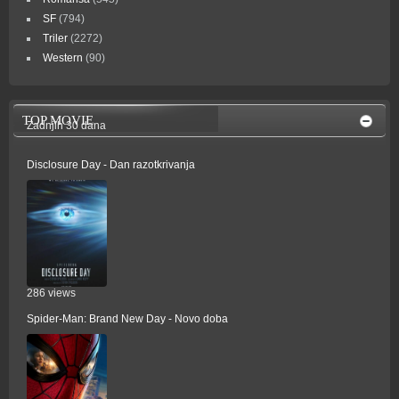
SF
(794)
Triler
(2272)
Western
(90)
TOP MOVIE
Zadnjih 30 dana
Disclosure Day - Dan razotkrivanja
286 views
Spider-Man: Brand New Day - Novo doba