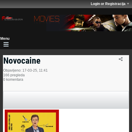
Login or Registracija
Novocaine
Objavljeno: 17-03-25, 11:41
166 pregleda
0 komentara