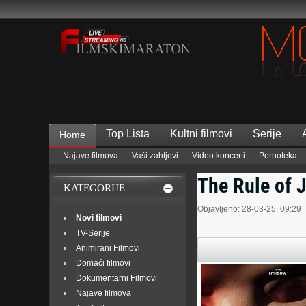
Top Lista
Kultni filmovi
Serije
Home
Najave filmova
Vaši zahtjevi
Video koncerti
Pornoteka
The Rule of 
KATEGORIJE
Objavljeno: 28-03-25, 09:29
Novi filmovi
TV-Serije
Animirani Filmovi
Domaći filmovi
Dokumentarni Filmovi
Najave filmova