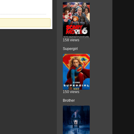
158 views
Supergirl
150 views
Brother