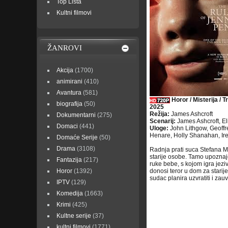
Top Lista
Kultni filmovi
ŽANROVI
Akcija
(1700)
animirani
(410)
Avantura
(581)
Horor / Misterija / Tr
biografija
(50)
2025
Režija:
James Ashcroft
Dokumentarni
(275)
Scenarij:
James Ashcroft, E
Domaci
(441)
Uloge:
John Lithgow, Geoffr
Henare, Holly Shanahan, Ire
Domaće Serije
(50)
Drama
(3108)
Radnja prati suca Stefana M
starije osobe. Tamo upoznaje
Fantazija
(217)
ruke bebe, s kojom igra jezi
Horor
(1392)
donosi teror u dom za starij
sudac planira uzvratiti i zauv
IPTV
(129)
Komedija
(1663)
Krimi
(425)
Kultne serije
(37)
kultni filmovi
(1771)