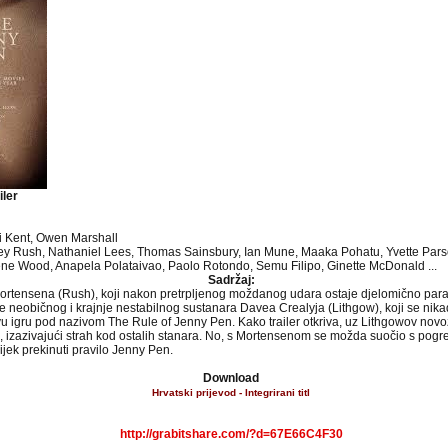
iler
li Kent, Owen Marshall
ey Rush, Nathaniel Lees, Thomas Sainsbury, Ian Mune, Maaka Pohatu, Yvette Parso
ne Wood, Anapela Polataivao, Paolo Rotondo, Semu Filipo, Ginette McDonald ...
Sadržaj:
ortensena (Rush), koji nakon pretrpljenog moždanog udara ostaje djelomično paral
 neobičnog i krajnje nestabilnog sustanara Davea Crealyja (Lithgow), koji se nika
vu igru pod nazivom The Rule of Jenny Pen. Kako trailer otkriva, uz Lithgowov novo
e, izazivajući strah kod ostalih stanara. No, s Mortensenom se možda suočio s pogre
ijek prekinuti pravilo Jenny Pen. ​
Download
Hrvatski prijevod - Integrirani titl
http://grabitshare.com/?d=67E66C4F30