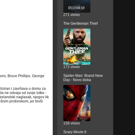
271 views
The Gentleman Thief
172 views
Spider-Man: Brand New
ns, Bruce Phillips, George
Day - Novo doba
iziran i završava u domu za
da ne odvaja od svoje lutke -
zelandski naglasak, njegov lik
šnim protivnikom, jer bivši
158 views
Scary Movie 6