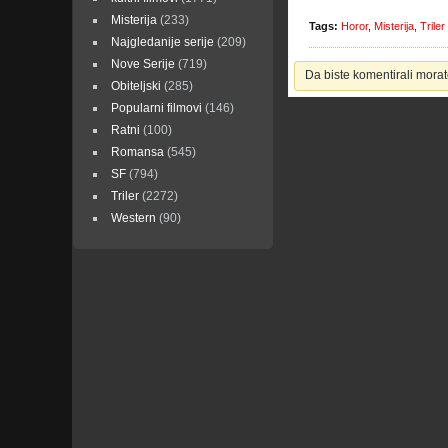
Misterija
(233)
Tags:
Horor
,
Misterija
,
Triler
Najgledanije serije
(209)
Nove Serije
(719)
Da biste komentirali morate
Obiteljski
(285)
Popularni filmovi
(146)
Ratni
(100)
Romansa
(545)
SF
(794)
Triler
(2272)
Western
(90)