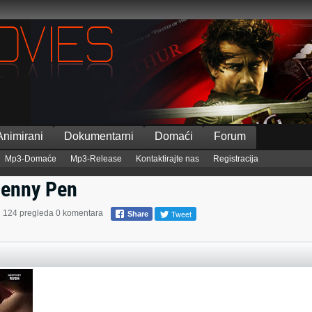
Animirani
Dokumentarni
Domaći
Forum
Mp3-Domaće
Mp3-Release
Kontaktirajte nas
Registracija
Jenny Pen
Tweet
124 pregleda
0 komentara
Share