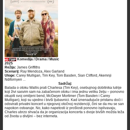
Komedija / Drama / Music
2025
Režija:
James Griffiths
Scenarij:
Ray Mendoza, Alex Garland
Uloge:
Carey Mulligan, Tim Key, Tom Basden, Sian Clifford, Akemnji
Ndifornyen ...
Sadržaj:
Balada o otoku Wallis prati Charlesa (Tim Key), osebujnog dobitnika lutrije
koji živi sasvim sam na zabačenom otoku i ima jednu veliku želju – ponovno
okupiti svoj omiljeni bend, McGwyer Mortimer (Tom Basden i Carey
Mulligan), koji su ujedno i bivši ljubavnici. Kad iznenađujuće pristanu doći i
odsvirati privatni koncert u njegovoj otočnoj rezidenciji, čini se da mu se san
napokon ostvaruje. No, kako napetosti iz prošlosti ponovno isplivavaju,
Charles ubrzo shvaća da je organizacija koncerta s dvoje bivših možda teža
od života u divljini – bez interneta.