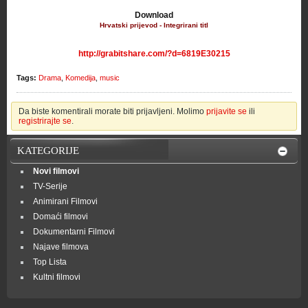
Download
Hrvatski prijevod - Integrirani titl
http://grabitshare.com/?d=6819E30215
Tags:
Drama
,
Komedija
,
music
Da biste komentirali morate biti prijavljeni. Molimo
prijavite se
ili
registrirajte se
.
KATEGORIJE
Novi filmovi
TV-Serije
Animirani Filmovi
Domaći filmovi
Dokumentarni Filmovi
Najave filmova
Top Lista
Kultni filmovi