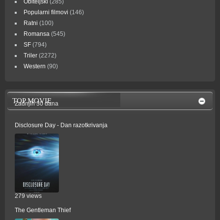
Obiteljski
(285)
Popularni filmovi
(146)
Ratni
(100)
Romansa
(545)
SF
(794)
Triler
(2272)
Western
(90)
TOP MOVIE
Zadnjih 30 dana
Disclosure Day - Dan razotkrivanja
279 views
The Gentleman Thief