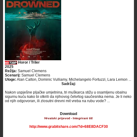
Horor / Triler
2025
Režija:
Samuel Clemens
Scenarij:
Samuel Clemens
Uloge:
Alan Calton, Dominic Vulliamy, Michelangelo Fortuzzi, Lara Lemon ...
Sadržaj:
Nakon uspješne pljačke umjetnina, tri muškarca stižu u osamljenu obalnu
sigurnu kuću kako bi otkrili da njihovog četvrtog saučesnika nema. Je li neko
od njih odgovoran, ili zlosutni drevni mit vreba na rubu vode? ...
Download
Hrvatski prijevod - Integrirani titl
http://www.grabitshare.com/?d=68E8DACF30