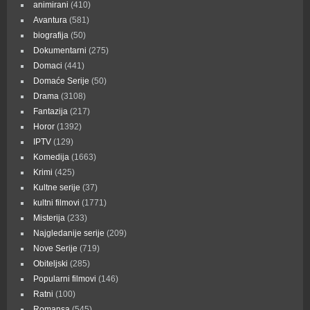
animirani
(410)
Avantura
(581)
biografija
(50)
Dokumentarni
(275)
Domaci
(441)
Domaće Serije
(50)
Drama
(3108)
Fantazija
(217)
Horor
(1392)
IPTV
(129)
Komedija
(1663)
Krimi
(425)
Kultne serije
(37)
kultni filmovi
(1771)
Misterija
(233)
Najgledanije serije
(209)
Nove Serije
(719)
Obiteljski
(285)
Popularni filmovi
(146)
Ratni
(100)
Romansa
(545)