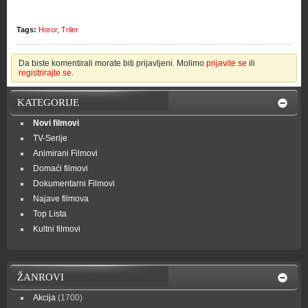
Tags:
Horor
,
Triler
Da biste komentirali morate biti prijavljeni. Molimo
prijavite se
ili
registrirajte se
.
KATEGORIJE
Novi filmovi
TV-Serije
Animirani Filmovi
Domaći filmovi
Dokumentarni Filmovi
Najave filmova
Top Lista
Kultni filmovi
ŽANROVI
Akcija
(1700)