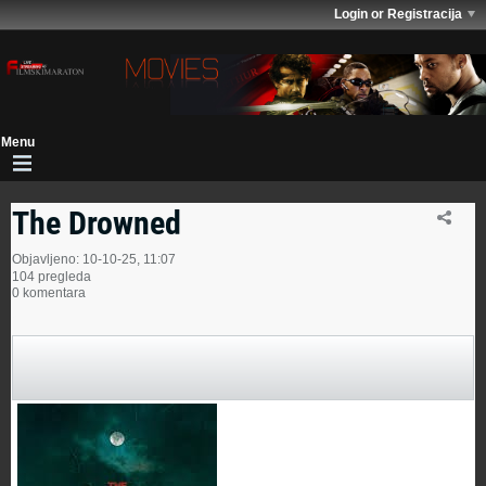
Login or Registracija
The Drowned
Objavljeno: 10-10-25, 11:07
104 pregleda
0 komentara