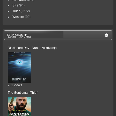
SF
(794)
Triler
(2272)
Western
(90)
TOP MOVIE
Zadnjih 30 dana
Disclosure Day - Dan razotkrivanja
282 views
The Gentleman Thief