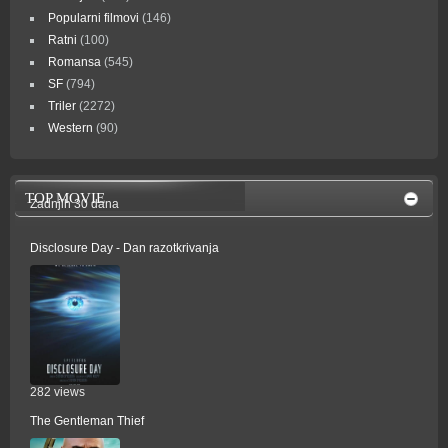
Popularni filmovi
(146)
Ratni
(100)
Romansa
(545)
SF
(794)
Triler
(2272)
Western
(90)
TOP MOVIE
Zadnjih 30 dana
Disclosure Day - Dan razotkrivanja
282 views
The Gentleman Thief