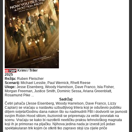
Krimi / Triler
2025
Režija:
Ruben Fleischer
Scenarij:
Michael Lesslie, Paul Wernick, Rhett Reese
Uloge:
Jesse Eisenberg, Woody Harrelson, Dave Franco, Isla Fisher,
Morgan Freeman, Justice Smith, Dominic Sessa, Ariana Greenblatt,
Rosamund Pike ...
Sadržaj:
Četiri jahača (Jesse Eisenberg, Woody Harrelson, Dave Franco, Lizzy
Caplan) se vraćaju u nastavku uzbudljivog trilera koji je oduševio publiku
diljem svijeta!Godinu dana nakon što su nadmudrili FBI i dodvorili se javnosti
svojim Robin Hood stilom, iluzionisti se pripremaju za veliki povratak na
scenu. Vraćaju se kako bi razotkrili neetičku praksu tehnološkog magnata
koji ih je primorao na pljačku. Njihova jedina nada je izvesti još jedan
spektakularan trik kojim će otkriti tko zapravo stoji iza cijele priče