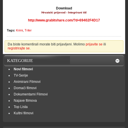
Download
Hrvatski prijevod - Integrirani titl
http://www.grabitshare.com/?d=69402F4D17
Tags:
Krimi
,
Triler
Da biste komentirali morate biti prijavljeni. Molimo
prijavite se
ili
registrirajte se
.
KATEGORIJE
Novi filmovi
TV-Serije
Animirani Filmovi
Domaći filmovi
Dokumentarni Filmovi
Najave filmova
Top Lista
Kultni filmovi