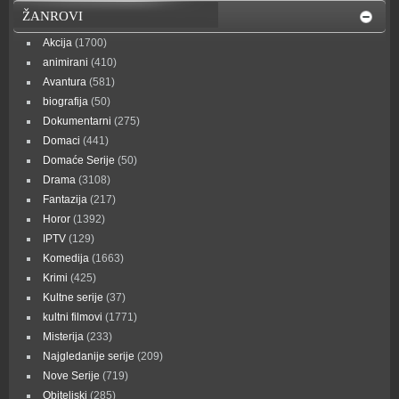
ŽANROVI
Akcija
(1700)
animirani
(410)
Avantura
(581)
biografija
(50)
Dokumentarni
(275)
Domaci
(441)
Domaće Serije
(50)
Drama
(3108)
Fantazija
(217)
Horor
(1392)
IPTV
(129)
Komedija
(1663)
Krimi
(425)
Kultne serije
(37)
kultni filmovi
(1771)
Misterija
(233)
Najgledanije serije
(209)
Nove Serije
(719)
Obiteljski
(285)