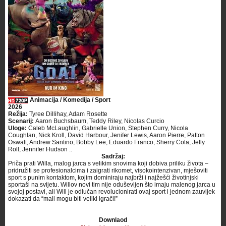
Animacija / Komedija / Sport
2026
Režija:
Tyree Dillihay, Adam Rosette
Scenarij:
Aaron Buchsbaum, Teddy Riley, Nicolas Curcio
Uloge:
Caleb McLaughlin, Gabrielle Union, Stephen Curry, Nicola
Coughlan, Nick Kroll, David Harbour, Jenifer Lewis, Aaron Pierre, Patton
Oswalt, Andrew Santino, Bobby Lee, Eduardo Franco, Sherry Cola, Jelly
Roll, Jennifer Hudson ..
Sadržaj:
Priča prati Willa, malog jarca s velikim snovima koji dobiva priliku života –
pridružiti se profesionalcima i zaigrati rikomet, visokointenzivan, mješoviti
sport s punim kontaktom, kojim dominiraju najbrži i najžešći životinjski
sportaši na svijetu. Willov novi tim nije oduševljen što imaju malenog jarca u
svojoj postavi, ali Will je odlučan revolucionirati ovaj sport i jednom zauvijek
dokazati da “mali mogu biti veliki igrači!”
Downlaod