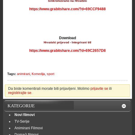
Sinkronizirano na Hrvatski
https://www.grabitshare.com/?d=69CCF9488
Download
Hrvatski prijevod - Integrirani titl
https://www.grabitshare.com/?d=69C2657D8
Tags:
animirani
,
Komedija
,
sport
Da biste komentirali morate biti prijavljeni. Molimo
prijavite se
ili
registrirajte se
.
KATEGORIJE
Novi filmovi
TV-Serije
Animirani Filmovi
Domaći filmovi