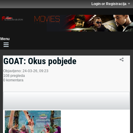
Login or Registracija
GOAT: Okus pobjede
Objavljeno: 24-03-26, 09:23
108 pregleda
0 komentara