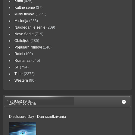
Krimi
(425)
Kultne serije
(37)
kultni filmovi
(1771)
Misterija
(233)
Najgledanije serije
(209)
Nove Serije
(719)
Obiteljski
(285)
Popularni filmovi
(146)
Ratni
(100)
Romansa
(545)
SF
(794)
Triler
(2272)
Western
(90)
TOP MOVIE
Zadnjih 30 dana
Disclosure Day - Dan razotkrivanja