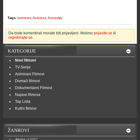
Tags:
animirani
,
Avantura
,
Komedija
Da biste komentirali morate biti prijavljeni. Molimo
prijavite se
ili
registrirajte se
.
KATEGORIJE
Novi filmovi
TV-Serije
Animirani Filmovi
Domaći filmovi
Dokumentarni Filmovi
Najave filmova
Top Lista
Kultni filmovi
ŽANROVI
Akcija
(1700)