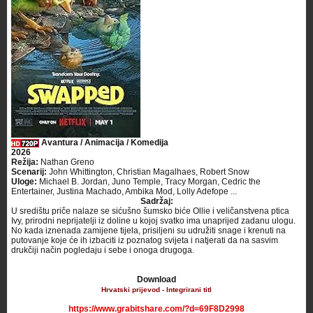
Avantura / Animacija / Komedija
2026
Režija:
Nathan Greno
Scenarij:
John Whittington, Christian Magalhaes, Robert Snow
Uloge:
Michael B. Jordan, Juno Temple, Tracy Morgan, Cedric the
Entertainer, Justina Machado, Ambika Mod, Lolly Adefope ...
Sadržaj:
U središtu priče nalaze se sićušno šumsko biće Ollie i veličanstvena ptica
Ivy, prirodni neprijatelji iz doline u kojoj svatko ima unaprijed zadanu ulogu.
No kada iznenada zamijene tijela, prisiljeni su udružiti snage i krenuti na
putovanje koje će ih izbaciti iz poznatog svijeta i natjerati da na sasvim
drukčiji način pogledaju i sebe i onoga drugoga.
Download
Hrvatski prijevod - Integrirani titl
https://www.grabitshare.com/?d=69F8D2998