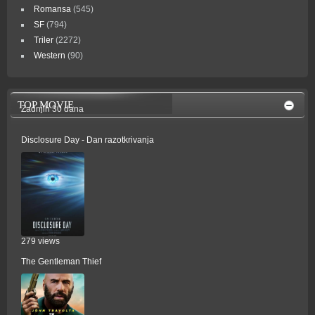
Romansa
(545)
SF
(794)
Triler
(2272)
Western
(90)
TOP MOVIE
Zadnjih 30 dana
Disclosure Day - Dan razotkrivanja
279 views
The Gentleman Thief