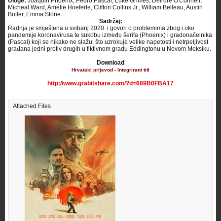
Uloge:
Joaquin Phoenix, Pedro Pascal, Luke Grimes, Deirdre O'Connell,
Micheal Ward, Amélie Hoeferle, Clifton Collins Jr., William Belleau, Austin
Butler, Emma Stone ...
Sadržaj:
Radnja je smještena u svibanj 2020. i govori o problemima zbog i oko
pandemije koronavirusa te sukobu između šerifa (Phoenix) i gradonačelnika
(Pascal) koji se nikako ne slažu, što uzrokuje velike napetosti i netrpeljivost
građana jedni protiv drugih u fiktivnom gradu Eddingtonu u Novom Meksiku. ​
Download
Hrvatski prijevod - Integrirani titl
http://www.grabitshare.com/?d=689B0FBA17
Attached Files