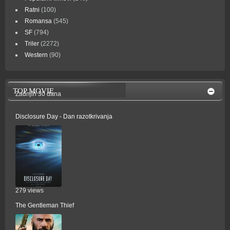
Ratni
(100)
Romansa
(545)
SF
(794)
Triler
(2272)
Western
(90)
TOP MOVIE
Zadnjih 30 dana
Disclosure Day - Dan razotkrivanja
279 views
The Gentleman Thief