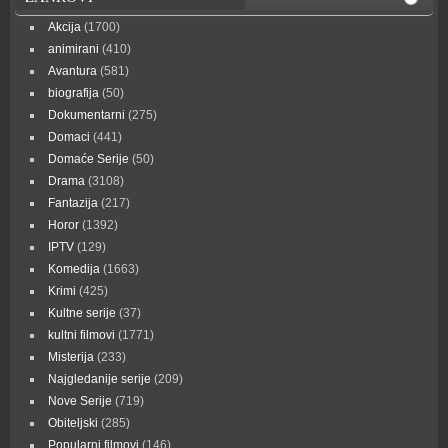
Akcija
(1700)
animirani
(410)
Avantura
(581)
biografija
(50)
Dokumentarni
(275)
Domaci
(441)
Domaće Serije
(50)
Drama
(3108)
Fantazija
(217)
Horor
(1392)
IPTV
(129)
Komedija
(1663)
Krimi
(425)
Kultne serije
(37)
kultni filmovi
(1771)
Misterija
(233)
Najgledanije serije
(209)
Nove Serije
(719)
Obiteljski
(285)
Popularni filmovi
(146)