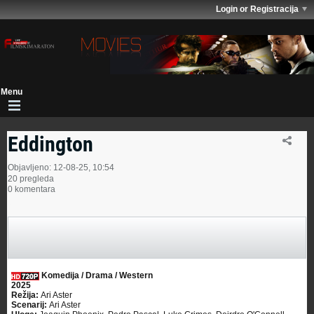
Login or Registracija
Eddington
Objavljeno: 12-08-25, 10:54
20 pregleda
0 komentara
Komedija / Drama / Western
2025
Režija:
Ari Aster
Scenarij:
Ari Aster