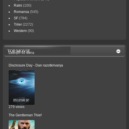
Ratni
(100)
Romansa
(545)
SF
(794)
Triler
(2272)
Western
(90)
TOP MOVIE
Zadnjih 30 dana
Disclosure Day - Dan razotkrivanja
279 views
The Gentleman Thief