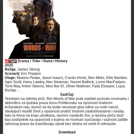
Drama / Triler / Ratni / History
2025
Režija:
James Strong
Scenarij:
Eric Poppen
Uloge:
Maxine Peake, Jason Isaacs, Ciarán Hinds, Ben Miles, Ellie Bamber,
Agni Scott, Harry Lawtey, Alec Newman, Naomi Battrick, Lorne MacFadyen,
Tomi May, Anton Valensi, Moe Bar-El, Oliver Maltman, Fady Elsayed, Lujza
Richter ...
Sadržaj:
Temeljen na istinitoj priči, film Words of War prati svjetski poznatu novinarku i
aktivisticu za ljudska prava Annu Politkovsku na njezinom hrabrom
križarskom ratu, boreći se da bude neovisan glas istine za ruski narod,
stavljajući vlastiti život u opasnost unatoč brojnim zastrašivanjima i nasilju.
Iako je Anna na kraju ušutkana, njezino nasljeđe živi, ​​a njezina priča služi
kao podsjetnik na opasnosti s kojima se novinari suočavaju i važnost zaštite
njihovog prava da izvještavaju vijesti bez straha od smrti ili odmazde. ​
Download