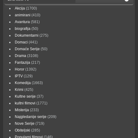
Akcija
(1700)
animirani
(410)
Avantura
(581)
biografija
(50)
Dokumentarni
(275)
Domaci
(441)
Domaće Serije
(50)
Drama
(3108)
Fantazija
(217)
Horor
(1392)
IPTV
(129)
Komedija
(1663)
Krimi
(425)
Kultne serije
(37)
kultni filmovi
(1771)
Misterija
(233)
Najgledanije serije
(209)
Nove Serije
(719)
Obiteljski
(285)
Popularni filmovi
(146)