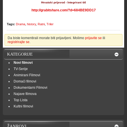
Hrvatski prijevod - Integrirani titl
http://grabitshare.com/?d=684BE9DD17
Tags:
Drama
,
history
,
Ratni
,
Triler
Da biste komentirali morate biti prijavljeni. Molimo
prijavite se
ili
registrirajte se
.
KATEGORIJE
Novi filmovi
TV-Serije
Animirani Filmovi
Domaći filmovi
Dokumentarni Filmovi
Najave filmova
Top Lista
Kultni filmovi
ŽANROVI