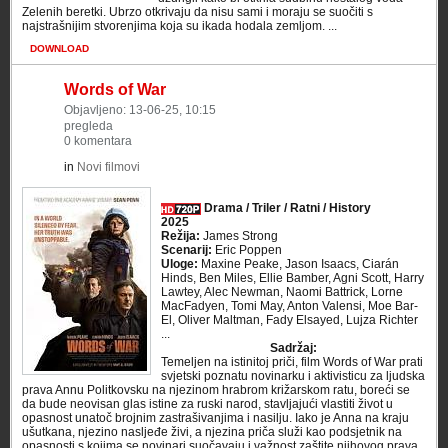
Zelenih beretki. Ubrzo otkrivaju da nisu sami i moraju se suočiti s
najstrašnijim stvorenjima koja su ikada hodala zemljom. ...
DOWNLOAD
Words of War
Objavljeno: 13-06-25, 10:15
pregleda
0 komentara
in
Novi filmovi
Drama / Triler / Ratni / History
2025
Režija:
James Strong
Scenarij:
Eric Poppen
Uloge:
Maxine Peake, Jason Isaacs, Ciarán
Hinds, Ben Miles, Ellie Bamber, Agni Scott, Harry
Lawtey, Alec Newman, Naomi Battrick, Lorne
MacFadyen, Tomi May, Anton Valensi, Moe Bar-
El, Oliver Maltman, Fady Elsayed, Lujza Richter
...
Sadržaj:
Temeljen na istinitoj priči, film Words of War prati
svjetski poznatu novinarku i aktivisticu za ljudska
prava Annu Politkovsku na njezinom hrabrom križarskom ratu, boreći se
da bude neovisan glas istine za ruski narod, stavljajući vlastiti život u
opasnost unatoč brojnim zastrašivanjima i nasilju. Iako je Anna na kraju
ušutkana, njezino nasljeđe živi, ​​a njezina priča služi kao podsjetnik na
opasnosti s kojima se novinari suočavaju i važnost zaštite njihovog prava