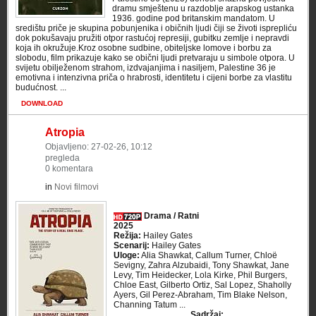
dramu smještenu u razdoblje arapskog ustanka
1936. godine pod britanskim mandatom. U
središtu priče je skupina pobunjenika i običnih ljudi čiji se životi isprepliću
dok pokušavaju pružiti otpor rastućoj represiji, gubitku zemlje i nepravdi
koja ih okružuje.Kroz osobne sudbine, obiteljske lomove i borbu za
slobodu, film prikazuje kako se obični ljudi pretvaraju u simbole otpora. U
svijetu obilježenom strahom, izdvajanjima i nasiljem, Palestine 36 je
emotivna i intenzivna priča o hrabrosti, identitetu i cijeni borbe za vlastitu
budućnost. ...
DOWNLOAD
Atropia
Objavljeno: 27-02-26, 10:12
pregleda
0 komentara
in
Novi filmovi
Drama / Ratni
2025
Režija:
Hailey Gates
Scenarij:
Hailey Gates
Uloge:
Alia Shawkat, Callum Turner, Chloë
Sevigny, Zahra Alzubaidi, Tony Shawkat, Jane
Levy, Tim Heidecker, Lola Kirke, Phil Burgers,
Chloe East, Gilberto Ortiz, Sal Lopez, Shaholly
Ayers, Gil Perez-Abraham, Tim Blake Nelson,
Channing Tatum ...
Sadržaj: