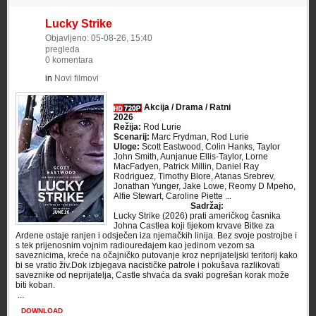
Lucky Strike
Objavljeno: 05-08-26, 15:40
pregleda
0 komentara
in
Novi filmovi
Akcija / Drama / Ratni
2026
Režija:
Rod Lurie
Scenarij:
Marc Frydman, Rod Lurie
Uloge:
Scott Eastwood, Colin Hanks, Taylor
John Smith, Aunjanue Ellis-Taylor, Lorne
MacFadyen, Patrick Millin, Daniel Ray
Rodriguez, Timothy Blore, Atanas Srebrev,
Jonathan Yunger, Jake Lowe, Reomy D Mpeho,
Alfie Stewart, Caroline Piette ...
Sadržaj:
Lucky Strike (2026) prati američkog časnika
Johna Castlea koji tijekom krvave Bitke za
Ardene ostaje ranjen i odsječen iza njemačkih linija. Bez svoje postrojbe i
s tek prijenosnim vojnim radiouređajem kao jedinom vezom sa
saveznicima, kreće na očajničko putovanje kroz neprijateljski teritorij kako
bi se vratio živ.Dok izbjegava nacističke patrole i pokušava razlikovati
saveznike od neprijatelja, Castle shvaća da svaki pogrešan korak može
biti koban.
​ ...
DOWNLOAD