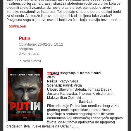
nasiljem, borba za najdraže i strast za slobodom vode ga u bitku koja će
ujediniti cijelu Švicarsku. Uz nevjerojatne preokrete, osobne žrtve i
trenutke nesalomljive hrabrosti, Tell postaje simbol otpora u epskoj borbi
za slobodu. Ali, može li pravda pobijediti kad je cijena tako visoka?
Povijesna saga o ljubavi, osveti i borbi za čast koja ostavlja bez daha! ...
DOWNLOAD
Putin
Objavljeno: 26-02-25, 10:12
pregleda
0 komentara
in
Novi filmovi
Biografija / Drama / Ratni
2025
Režija:
Patryk Vega
Scenarij:
Patryk Vega
Uloge:
Slawomir Sobala, Tomasz Dedek,
Justyna Karlowska, Thomas Kretschmann,
Maksymilian Zielinski ...
Sadržaj:
Film prikazuje Putina kao nemilosrdnog vođu
gladnog moći, ispreplićući dramatizirane
izvještaje o realnim događajima s fiktivnim
elementima koji obuhvaćaju desetljeća njegova
života, od Putinova djetinjstva do njegovog
predsjedništva i ruske invazije na Ukrajinu. ...