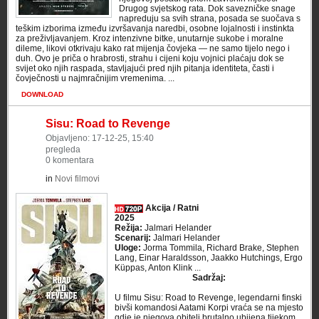
Drugog svjetskog rata. Dok savezničke snage
napreduju sa svih strana, posada se suočava s
teškim izborima između izvršavanja naredbi, osobne lojalnosti i instinkta
za preživljavanjem. Kroz intenzivne bitke, unutarnje sukobe i moralne
dileme, likovi otkrivaju kako rat mijenja čovjeka — ne samo tijelo nego i
duh. Ovo je priča o hrabrosti, strahu i cijeni koju vojnici plaćaju dok se
svijet oko njih raspada, stavljajući pred njih pitanja identiteta, časti i
čovječnosti u najmračnijim vremenima. ...
DOWNLOAD
Sisu: Road to Revenge
Objavljeno: 17-12-25, 15:40
pregleda
0 komentara
in
Novi filmovi
Akcija / Ratni
2025
Režija:
Jalmari Helander
Scenarij:
Jalmari Helander
Uloge:
Jorma Tommila, Richard Brake, Stephen
Lang, Einar Haraldsson, Jaakko Hutchings, Ergo
Küppas, Anton Klink ...
Sadržaj:
U filmu Sisu: Road to Revenge, legendarni finski
bivši komandosi Aatami Korpi vraća se na mjesto
gdje je njegova obitelj brutalno ubijena tijekom