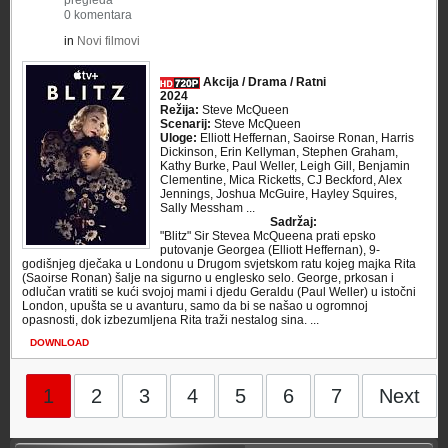
pregleda
0 komentara
in
Novi filmovi
Akcija / Drama / Ratni
2024
Režija:
Steve McQueen
Scenarij:
Steve McQueen
Uloge:
Elliott Heffernan, Saoirse Ronan, Harris
Dickinson, Erin Kellyman, Stephen Graham,
Kathy Burke, Paul Weller, Leigh Gill, Benjamin
Clementine, Mica Ricketts, CJ Beckford, Alex
Jennings, Joshua McGuire, Hayley Squires,
Sally Messham ...
Sadržaj:
"Blitz" Sir Stevea McQueena prati epsko
putovanje Georgea (Elliott Heffernan), 9-
godišnjeg dječaka u Londonu u Drugom svjetskom ratu kojeg majka Rita
(Saoirse Ronan) šalje na sigurno u englesko selo. George, prkosan i
odlučan vratiti se kući svojoj mami i djedu Geraldu (Paul Weller) u istočni
London, upušta se u avanturu, samo da bi se našao u ogromnoj
opasnosti, dok izbezumljena Rita traži nestalog sina. ...
DOWNLOAD
1
2
3
4
5
6
7
Next