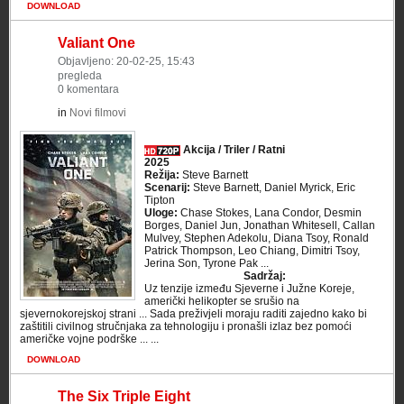
DOWNLOAD
Valiant One
Objavljeno: 20-02-25, 15:43
pregleda
0 komentara
in
Novi filmovi
Akcija / Triler / Ratni
2025
Režija:
Steve Barnett
Scenarij:
Steve Barnett, Daniel Myrick, Eric
Tipton
Uloge:
Chase Stokes, Lana Condor, Desmin
Borges, Daniel Jun, Jonathan Whitesell, Callan
Mulvey, Stephen Adekolu, Diana Tsoy, Ronald
Patrick Thompson, Leo Chiang, Dimitri Tsoy,
Jerina Son, Tyrone Pak ...
Sadržaj:
Uz tenzije između Sjeverne i Južne Koreje,
američki helikopter se srušio na
sjevernokorejskoj strani ... Sada preživjeli moraju raditi zajedno kako bi
zaštitili civilnog stručnjaka za tehnologiju i pronašli izlaz bez pomoći
američke vojne podrške ... ...
DOWNLOAD
The Six Triple Eight