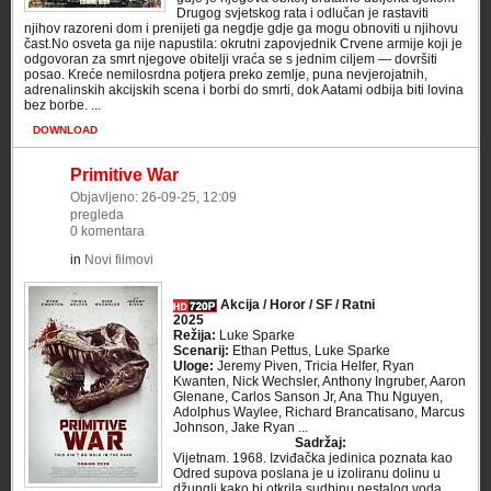
Drugog svjetskog rata i odlučan je rastaviti
njihov razoreni dom i prenijeti ga negdje gdje ga mogu obnoviti u njihovu
čast.No osveta ga nije napustila: okrutni zapovjednik Crvene armije koji je
odgovoran za smrt njegove obitelji vraća se s jednim ciljem — dovršiti
posao. Kreće nemilosrdna potjera preko zemlje, puna nevjerojatnih,
adrenalinskih akcijskih scena i borbi do smrti, dok Aatami odbija biti lovina
bez borbe. ...
DOWNLOAD
Primitive War
Objavljeno: 26-09-25, 12:09
pregleda
0 komentara
in
Novi filmovi
Akcija / Horor / SF / Ratni
2025
Režija:
Luke Sparke
Scenarij:
Ethan Pettus, Luke Sparke
Uloge:
Jeremy Piven, Tricia Helfer, Ryan
Kwanten, Nick Wechsler, Anthony Ingruber, Aaron
Glenane, Carlos Sanson Jr, Ana Thu Nguyen,
Adolphus Waylee, Richard Brancatisano, Marcus
Johnson, Jake Ryan ...
Sadržaj:
Vijetnam. 1968. Izviđačka jedinica poznata kao
Odred supova poslana je u izoliranu dolinu u
džungli kako bi otkrila sudbinu nestalog voda