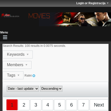
Login or Registracija
Search Results:
100 results in 0.0075 seconds.
Keywords
Members
Tags
Ratni
1
2
3
4
5
6
7
Next