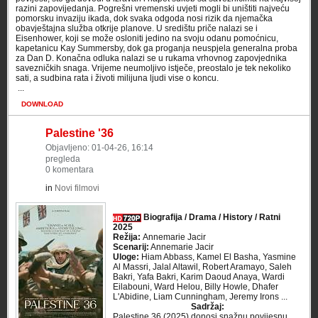
razini zapovijedanja. Pogrešni vremenski uvjeti mogli bi uništiti najveću
pomorsku invaziju ikada, dok svaka odgoda nosi rizik da njemačka
obavještajna služba otkrije planove. U središtu priče nalazi se i
Eisenhower, koji se može osloniti jedino na svoju odanu pomoćnicu,
kapetanicu Kay Summersby, dok ga proganja neuspjela generalna proba
za Dan D. Konačna odluka nalazi se u rukama vrhovnog zapovjednika
savezničkih snaga. Vrijeme neumoljivo istječe, preostalo je tek nekoliko
sati, a sudbina rata i životi milijuna ljudi vise o koncu.
​ ...
DOWNLOAD
Palestine '36
Objavljeno: 01-04-26, 16:14
pregleda
0 komentara
in
Novi filmovi
Biografija / Drama / History / Ratni
2025
Režija:
Annemarie Jacir
Scenarij:
Annemarie Jacir
Uloge:
Hiam Abbass, Kamel El Basha, Yasmine
Al Massri, Jalal Altawil, Robert Aramayo, Saleh
Bakri, Yafa Bakri, Karim Daoud Anaya, Wardi
Eilabouni, Ward Helou, Billy Howle, Dhafer
L'Abidine, Liam Cunningham, Jeremy Irons ...
Sadržaj:
Palestine 36 (2025) donosi snažnu povijesnu