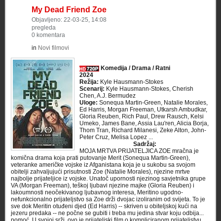
My Dead Friend Zoe
Objavljeno: 22-03-25, 14:08
pregleda
0 komentara
in
Novi filmovi
Komedija / Drama / Ratni
2024
Režija:
Kyle Hausmann-Stokes
Scenarij:
Kyle Hausmann-Stokes, Cherish
Chen, A.J. Bermudez
Uloge:
Sonequa Martin-Green, Natalie Morales,
Ed Harris, Morgan Freeman, Utkarsh Ambudkar,
Gloria Reuben, Rich Paul, Drew Rausch, Kelsi
Umeko, James Bane, Assia Lau'ren, Alicia Borja,
Thom Tran, Richard Milanesi, Zeke Alton, John-
Peter Cruz, Melisa Lopez ...
Sadržaj:
MOJA MRTVA PRIJATELJICA ZOE mračna je
komična drama koja prati putovanje Merit (Sonequa Martin-Green),
veteranke američke vojske iz Afganistana koja je u sukobu sa svojom
obitelji zahvaljujući prisutnosti Zoe (Natalie Morales), njezine mrtve
najbolje prijateljice iz vojske. Unatoč upornosti njezinog savjetnika grupe
VA (Morgan Freeman), teškoj ljubavi njezine majke (Gloria Reuben) i
lakoumnosti neočekivanog ljubavnog interesa, Meritino ugodno-
nefunkcionalno prijateljstvo sa Zoe drži dvojac izoliranim od svijeta. To je
sve dok Meritin otuđeni djed (Ed Harris) -- skriven u obiteljskoj kući na
jezeru predaka -- ne počne se gubiti i treba mu jedina stvar koju odbija...
pomoć. U svojoj srži, ovo je prijateljski film o kompliciranom prijateljstvu,