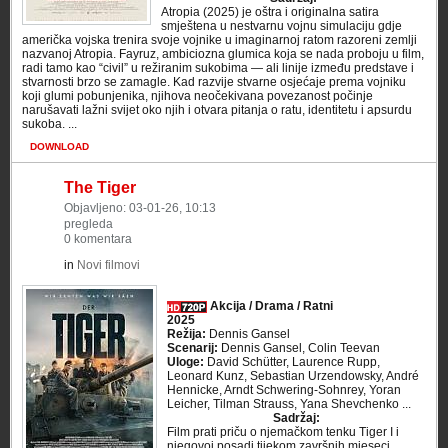
Atropia (2025) je oštra i originalna satira
smještena u nestvarnu vojnu simulaciju gdje
američka vojska trenira svoje vojnike u imaginarnoj ratom razoreni zemlji
nazvanoj Atropia. Fayruz, ambiciozna glumica koja se nada proboju u film,
radi tamo kao “civil” u režiranim sukobima — ali linije između predstave i
stvarnosti brzo se zamagle. Kad razvije stvarne osjećaje prema vojniku
koji glumi pobunjenika, njihova neočekivana povezanost počinje
narušavati lažni svijet oko njih i otvara pitanja o ratu, identitetu i apsurdu
sukoba. ...
DOWNLOAD
The Tiger
Objavljeno: 03-01-26, 10:13
pregleda
0 komentara
in
Novi filmovi
Akcija / Drama / Ratni
2025
Režija:
Dennis Gansel
Scenarij:
Dennis Gansel, Colin Teevan
Uloge:
David Schütter, Laurence Rupp,
Leonard Kunz, Sebastian Urzendowsky, André
Hennicke, Arndt Schwering-Sohnrey, Yoran
Leicher, Tilman Strauss, Yana Shevchenko ...
Sadržaj:
Film prati priču o njemačkom tenku Tiger I i
njegovoj posadi tijekom završnih mjeseci