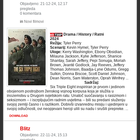
Objavljeno: 21-12-24, 12:17
pregleda
0 komentara
in
Novi filmovi
Drama / History / Ratni
2024
Režija:
Tyler Perry
Scenarij:
Kevin Hymel, Tyler Perry
Uloge:
Kerry Washington, Ebony Obsidian,
Milauna Jackson, Kylie Jefferson, Shanice
Shantay, Sarah Jeffery, Pepi Sonuga, Moriah
Brown, Jeanté Godlock, Jay Reeves, Jeffery
Thomas Johnson, Baadja-Lyne Odums, Gregg
Sulkin, Donna Biscoe, Scott Daniel Johnson,
Dean Norris, Sam Waterston, Oprah Winfrey ...
Sadržaj:
Six Triple Eight inspiriran je prvom i jedinom
obojenom postrojbom ženskog vojnog korpusa koja je služila u
inozemstvu u Drugom svjetskom ratu. Unatoč suočavanju s rasizmom i
seksizmom -- i iscrpljujućim radnim uvjetima -- bili su predani služenju
svojoj zemlji časno i s razlikom. Dobivši izvanrednu misiju i ujedinjeni u
svojoj odlučnosti, ovi neopjevani heroji ulili su nadu i srušili prepreke. ...
DOWNLOAD
Blitz
Objavljeno: 22-11-24, 15:13