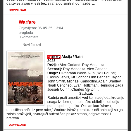
da izvještavaju vijesti bez straha od smrti ili odmazde. ...
DOWNLOAD
Warfare
Objavljeno: 06-05-25, 13:04
pregleda
0 komentara
in
Novi filmovi
Akcija / Ratni
2025
Režija:
Alex Garland, Ray Mendoza
Scenarij:
Ray Mendoza, Alex Garland
Uloge:
D'Pharaoh Woon-A-Tai, Will Poulter,
Cosmo Jarvis, Kit Connor, Finn Bennett, Taylor
John Smith, Michael Gandolfini, Adain Bradley,
Noah Centineo, Evan Holtzman, Henrique Zaga,
Joesph Quinn, Charles Melton ...
Sadržaj:
Radnja prati američki vod koji nadgleda kretanje
snaga iz doma jedne iračke obitelji u teritoriju
punom pobunjenika. Opisan kao “sirova,
realistična priča iz prve ruke,” Warfare istražuje rat kroz oči onih koji su ga
zaista proživjeli, stvarajući autentičan prikaz straha, odgovornosti i
bratstva. ...
DOWNLOAD