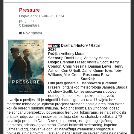
Pressure
Objavljeno: 16-06-26, 11:34
pregleda
0 komentara
in
Novi filmovi
Drama / History / Ratni
2026
Režija:
Anthony Maras
Scenarij:
David Haig, Anthony Maras
Uloge:
Brendan Fraser, Andrew Scott, Kerry
Condon, Chris Messina, Damian Lewis, Henry
Ashton, Con O'Neill, Daniel Quinn-Toye, Toby
Williams, Max Croes, Roseanna Brown ...
Sadržaj:
Film prati generala Eisenhowera (Brendan
Fraser) i britanskog meteorologa Jamesa Stagga
(Andrew Scott), koji se suočavaju s gotovo
nemogućom odlukom: pokrenuti najveću
invaziju u povijesti ili je odgoditi i riskirati gubitak rata. U svijetu bez
moderne tehnologije, njihova procjena vremena postaje presudan faktor
koji će odrediti sudbinu milijuna. "Pod pritiskom: Dan D" donosi dosad
neispričanu perspektivu povijesnog trenutka, fokusirajući se na psihološki
pritisak, odgovornost i neizvjesnost koja stoji iza strateških odluka. U 72
sata koja prethode Danu D sve je spremno, osim jednog ključnog
elementa, britanskog vremena. Glavni britanski meteorolog, kapetan
James Stagg, pozvan je donijeti najvažniju vremensku prognozu u
povijesti, što ga dovodi u izravan i napet sukob sa saveznicima na najvišoj