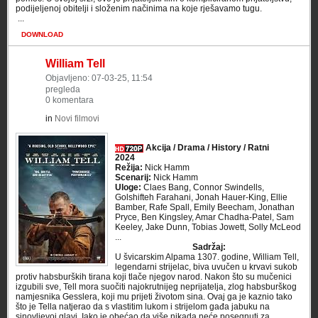
podijeljenoj obitelji i složenim načinima na koje rješavamo tugu.
​ ...
DOWNLOAD
William Tell
Objavljeno: 07-03-25, 11:54
pregleda
0 komentara
in
Novi filmovi
Akcija / Drama / History / Ratni
2024
Režija:
Nick Hamm
Scenarij:
Nick Hamm
Uloge:
Claes Bang, Connor Swindells,
Golshifteh Farahani, Jonah Hauer-King, Ellie
Bamber, Rafe Spall, Emily Beecham, Jonathan
Pryce, Ben Kingsley, Amar Chadha-Patel, Sam
Keeley, Jake Dunn, Tobias Jowett, Solly McLeod
...
Sadržaj:
U švicarskim Alpama 1307. godine, William Tell,
legendarni strijelac, biva uvučen u krvavi sukob
protiv habsburških tirana koji tlače njegov narod. Nakon što su mučenici
izgubili sve, Tell mora suočiti najokrutnijeg neprijatelja, zlog habsburškog
namjesnika Gesslera, koji mu prijeti životom sina. Ovaj ga je kaznio tako
što je Tella natjerao da s vlastitim lukom i strijelom gađa jabuku na
sinovljevoj glavi. Iako je obećao da više nikada neće posegnuti za