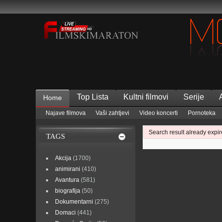
Top Lista
Kultni filmovi
Serije
Home
Najave filmova
Vaši zahtjevi
Video koncerti
Pornoteka
Search result already expir
TAGS
Akcija
(1700)
animirani
(410)
Avantura
(581)
biografija
(50)
Dokumentarni
(275)
Domaci
(441)