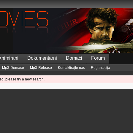
Animirani
Dokumentarni
Domaći
Forum
Mp3-Domaće
Mp3-Release
Kontaktirajte nas
Registracija
ed, please try a new search.