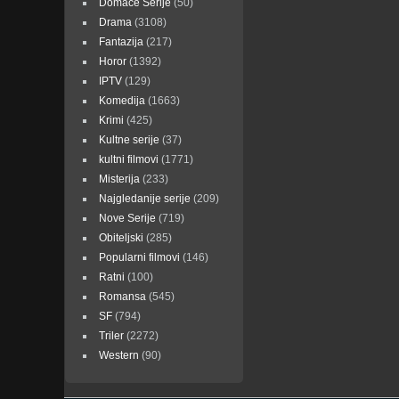
Domaće Serije
(50)
Drama
(3108)
Fantazija
(217)
Horor
(1392)
IPTV
(129)
Komedija
(1663)
Krimi
(425)
Kultne serije
(37)
kultni filmovi
(1771)
Misterija
(233)
Najgledanije serije
(209)
Nove Serije
(719)
Obiteljski
(285)
Popularni filmovi
(146)
Ratni
(100)
Romansa
(545)
SF
(794)
Triler
(2272)
Western
(90)