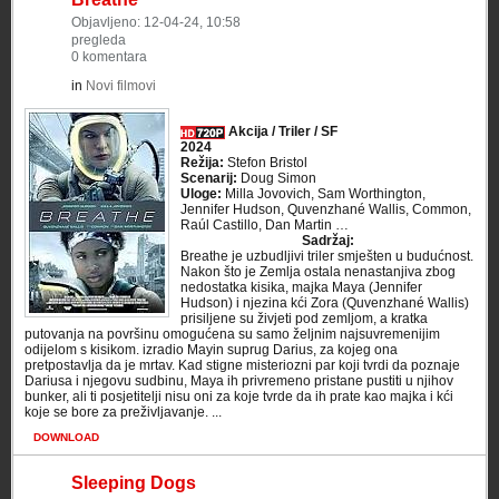
Objavljeno: 12-04-24, 10:58
pregleda
0 komentara
in
Novi filmovi
Akcija / Triler / SF
2024
Režija:
Stefon Bristol
Scenarij:
Doug Simon
Uloge:
Milla Jovovich, Sam Worthington,
Jennifer Hudson, Quvenzhané Wallis, Common,
Raúl Castillo, Dan Martin …
Sadržaj:
Breathe je uzbudljivi triler smješten u budućnost.
Nakon što je Zemlja ostala nenastanjiva zbog
nedostatka kisika, majka Maya (Jennifer
Hudson) i njezina kći Zora (Quvenzhané Wallis)
prisiljene su živjeti pod zemljom, a kratka
putovanja na površinu omogućena su samo željnim najsuvremenijim
odijelom s kisikom. izradio Mayin suprug Darius, za kojeg ona
pretpostavlja da je mrtav. Kad stigne misteriozni par koji tvrdi da poznaje
Dariusa i njegovu sudbinu, Maya ih privremeno pristane pustiti u njihov
bunker, ali ti posjetitelji nisu oni za koje tvrde da ih prate kao majka i kći
koje se bore za preživljavanje. ...
DOWNLOAD
Sleeping Dogs