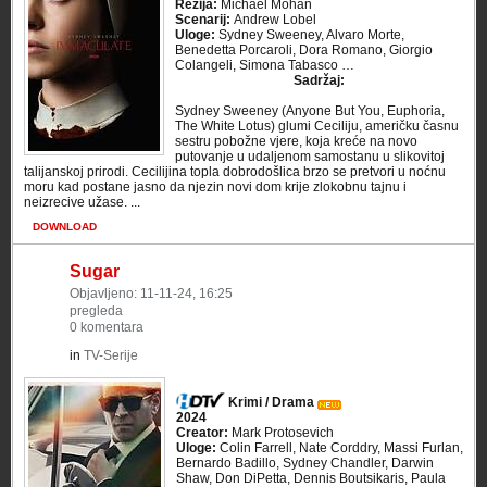
Režija:
Michael Mohan
Scenarij:
Andrew Lobel
Uloge:
Sydney Sweeney, Alvaro Morte,
Benedetta Porcaroli, Dora Romano, Giorgio
Colangeli, Simona Tabasco …
Sadržaj:
Sydney Sweeney (Anyone But You, Euphoria,
The White Lotus) glumi Ceciliju, američku časnu
sestru pobožne vjere, koja kreće na novo
putovanje u udaljenom samostanu u slikovitoj
talijanskoj prirodi. Cecilijina topla dobrodošlica brzo se pretvori u noćnu
moru kad postane jasno da njezin novi dom krije zlokobnu tajnu i
neizrecive užase. ...
DOWNLOAD
Sugar
Objavljeno: 11-11-24, 16:25
pregleda
0 komentara
in
TV-Serije
Krimi / Drama
2024
Creator:
Mark Protosevich
Uloge:
Colin Farrell, Nate Corddry, Massi Furlan,
Bernardo Badillo, Sydney Chandler, Darwin
Shaw, Don DiPetta, Dennis Boutsikaris, Paula