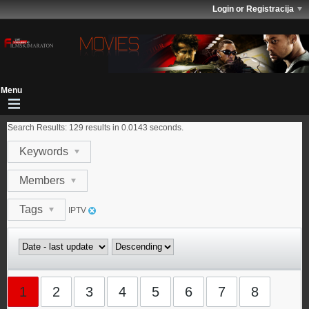
Login or Registracija
Search Results:
129 results in 0.0143 seconds.
Keywords
Members
Tags
IPTV
1
2
3
4
5
6
7
8