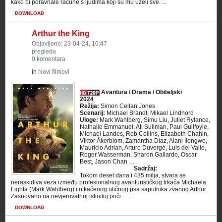
kako bi poravnale račune s ljudima koji su mu uzeli sve. ...
DOWNLOAD
Arthur the King
Objavljeno: 23-04-24, 10:47
pregleda
0 komentara
in
Novi filmovi
Avantura / Drama / Obiteljski
2024
Režija:
Simon Cellan Jones
Scenarij:
Michael Brandt, Mikael Lindnord
Uloge:
Mark Wahlberg, Simu Liu, Juliet Rylance,
Nathalie Emmanuel, Ali Suliman, Paul Guilfoyle,
Michael Landes, Rob Collins, Elizabeth Chahin,
Viktor Åkerblom, Zamantha Díaz, Alani Ilongwe,
Mauricio Adrian, Arturo Duvergé, Luis del Valle,
Roger Wasserman, Sharon Gallardo, Oscar
Best, Jason Chan …
Sadržaj:
Tokom deset dana i 435 milja, stvara se
neraskidiva veza između profesionalnog avanturističkog trkača Michaela
Lighta (Mark Wahlberg) i otkačenog uličnog psa saputnika zvanog Arthur.
Zasnovano na nevjerovatnoj istinitoj priči … ...
DOWNLOAD