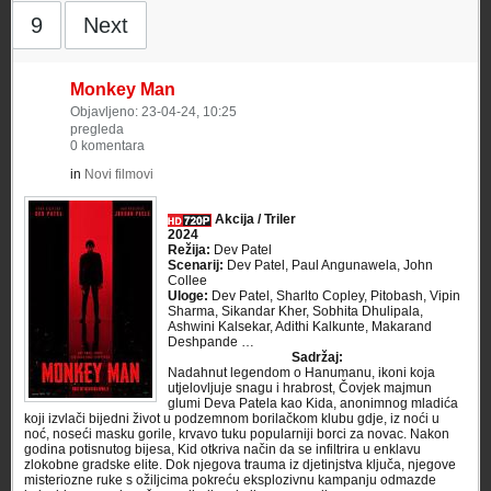
9
Next
Monkey Man
Objavljeno: 23-04-24, 10:25
pregleda
0 komentara
in
Novi filmovi
Akcija / Triler
2024
Režija:
Dev Patel
Scenarij:
Dev Patel, Paul Angunawela, John
Collee
Uloge:
Dev Patel, Sharlto Copley, Pitobash, Vipin
Sharma, Sikandar Kher, Sobhita Dhulipala,
Ashwini Kalsekar, Adithi Kalkunte, Makarand
Deshpande …
Sadržaj:
Nadahnut legendom o Hanumanu, ikoni koja
utjelovljuje snagu i hrabrost, Čovjek majmun
glumi Deva Patela kao Kida, anonimnog mladića
koji izvlači bijedni život u podzemnom borilačkom klubu gdje, iz noći u
noć, noseći masku gorile, krvavo tuku popularniji borci za novac. Nakon
godina potisnutog bijesa, Kid otkriva način da se infiltrira u enklavu
zlokobne gradske elite. Dok njegova trauma iz djetinjstva ključa, njegove
misteriozne ruke s ožiljcima pokreću eksplozivnu kampanju odmazde