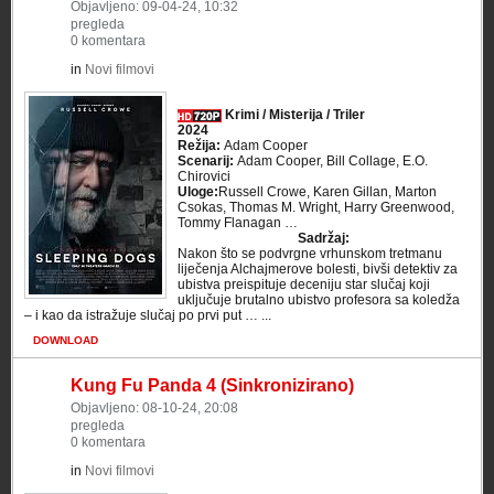
Objavljeno: 09-04-24, 10:32
pregleda
0 komentara
in
Novi filmovi
Krimi / Misterija / Triler
2024
Režija:
Adam Cooper
Scenarij:
Adam Cooper, Bill Collage, E.O.
Chirovici
Uloge:
Russell Crowe, Karen Gillan, Marton
Csokas, Thomas M. Wright, Harry Greenwood,
Tommy Flanagan …
Sadržaj:
Nakon što se podvrgne vrhunskom tretmanu
liječenja Alchajmerove bolesti, bivši detektiv za
ubistva preispituje deceniju star slučaj koji
uključuje brutalno ubistvo profesora sa koledža
– i kao da istražuje slučaj po prvi put … ...
DOWNLOAD
Kung Fu Panda 4 (Sinkronizirano)
Objavljeno: 08-10-24, 20:08
pregleda
0 komentara
in
Novi filmovi