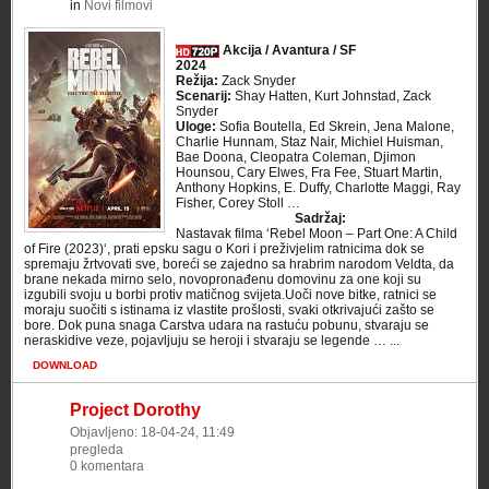
in
Novi filmovi
Akcija / Avantura / SF
2024
Režija:
Zack Snyder
Scenarij:
Shay Hatten, Kurt Johnstad, Zack
Snyder
Uloge:
Sofia Boutella, Ed Skrein, Jena Malone,
Charlie Hunnam, Staz Nair, Michiel Huisman,
Bae Doona, Cleopatra Coleman, Djimon
Hounsou, Cary Elwes, Fra Fee, Stuart Martin,
Anthony Hopkins, E. Duffy, Charlotte Maggi, Ray
Fisher, Corey Stoll …
Sadržaj:
Nastavak filma ‘Rebel Moon – Part One: A Child
of Fire (2023)‘, prati epsku sagu o Kori i preživjelim ratnicima dok se
spremaju žrtvovati sve, boreći se zajedno sa hrabrim narodom Veldta, da
brane nekada mirno selo, novopronađenu domovinu za one koji su
izgubili svoju u borbi protiv matičnog svijeta.Uoči nove bitke, ratnici se
moraju suočiti s istinama iz vlastite prošlosti, svaki otkrivajući zašto se
bore. Dok puna snaga Carstva udara na rastuću pobunu, stvaraju se
neraskidive veze, pojavljuju se heroji i stvaraju se legende … ...
DOWNLOAD
Project Dorothy
Objavljeno: 18-04-24, 11:49
pregleda
0 komentara