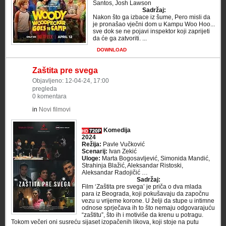
Santos, Josh Lawson
Sadržaj:
Nakon što ga izbace iz šume, Pero misli da
je pronašao vječni dom u Kampu Woo Hoo...
sve dok se ne pojavi inspektor koji zaprijeti
da će ga zatvoriti. ...
DOWNLOAD
Zaštita pre svega
Objavljeno: 12-04-24, 17:00
pregleda
0 komentara
in
Novi filmovi
Komedija
2024
Režija:
Pavle Vučković
Scenarij:
Ivan Zekić
Uloge:
Marta Bogosavljević, Simonida Mandić,
Strahinja Blažić, Aleksandar Ristoski,
Aleksandar Radojičić …
Sadržaj:
Film ‘Zaštita pre svega’ je priča o dva mlada
para iz Beograda, koji pokušavaju da započnu
vezu u vrijeme korone. U želji da stupe u intimne
odnose sprječava ih to što nemaju odgovarajuću
“zaštitu”, što ih i motiviše da krenu u potragu.
Tokom večeri oni susreću sijaset izopačenih likova, koji stoje na putu