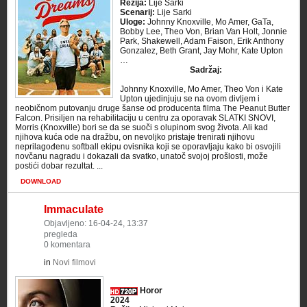
Režija:
Lije Sarki
Scenarij:
Lije Sarki
Uloge:
Johnny Knoxville, Mo Amer, GaTa,
Bobby Lee, Theo Von, Brian Van Holt, Jonnie
Park, Shakewell, Adam Faison, Erik Anthony
Gonzalez, Beth Grant, Jay Mohr, Kate Upton
…
Sadržaj:
Johnny Knoxville, Mo Amer, Theo Von i Kate
Upton ujedinjuju se na ovom divljem i
neobičnom putovanju druge šanse od producenta filma The Peanut Butter
Falcon. Prisiljen na rehabilitaciju u centru za oporavak SLATKI SNOVI,
Morris (Knoxville) bori se da se suoči s olupinom svog života. Ali kad
njihova kuća ode na dražbu, on nevoljko pristaje trenirati njihovu
neprilagođenu softball ekipu ovisnika koji se oporavljaju kako bi osvojili
novčanu nagradu i dokazali da svatko, unatoč svojoj prošlosti, može
postići dobar rezultat. ...
DOWNLOAD
Immaculate
Objavljeno: 16-04-24, 13:37
pregleda
0 komentara
in
Novi filmovi
Horor
2024