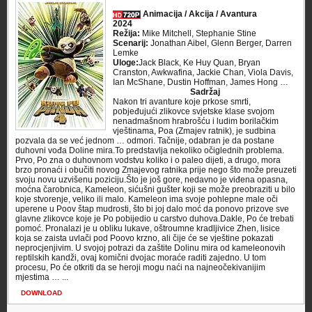
Animacija / Akcija / Avantura
2024
Režija:
Mike Mitchell, Stephanie Stine
Scenarij:
Jonathan Aibel, Glenn Berger, Darren
Lemke
Uloge:
Jack Black, Ke Huy Quan, Bryan
Cranston, Awkwafina, Jackie Chan, Viola Davis,
Ian McShane, Dustin Hoffman, James Hong …
Sadržaj
Nakon tri avanture koje prkose smrti,
pobjeđujući zlikovce svjetske klase svojom
nenadmašnom hrabrošću i ludim borilačkim
vještinama, Poa (Zmajev ratnik), je sudbina
pozvala da se već jednom … odmori. Tačnije, odabran je da postane
duhovni vođa Doline mira.To predstavlja nekoliko očiglednih problema.
Prvo, Po zna o duhovnom vodstvu koliko i o paleo dijeti, a drugo, mora
brzo pronaći i obučiti novog Zmajevog ratnika prije nego što može preuzeti
svoju novu uzvišenu poziciju.Što je još gore, nedavno je viđena opasna,
moćna čarobnica, Kameleon, sićušni gušter koji se može preobraziti u bilo
koje stvorenje, veliko ili malo. Kameleon ima svoje pohlepne male oči
uperene u Poov štap mudrosti, što bi joj dalo moć da ponovo prizove sve
glavne zlikovce koje je Po pobijedio u carstvo duhova.Dakle, Po će trebati
pomoć. Pronalazi je u obliku lukave, oštroumne kradljivice Zhen, lisice
koja se zaista uvlači pod Poovo krzno, ali čije će se vještine pokazati
neprocjenjivim. U svojoj potrazi da zaštite Dolinu mira od kameleonovih
reptilskih kandži, ovaj komični dvojac moraće raditi zajedno. U tom
procesu, Po će otkriti da se heroji mogu naći na najneočekivanijim
mjestima … ...
DOWNLOAD