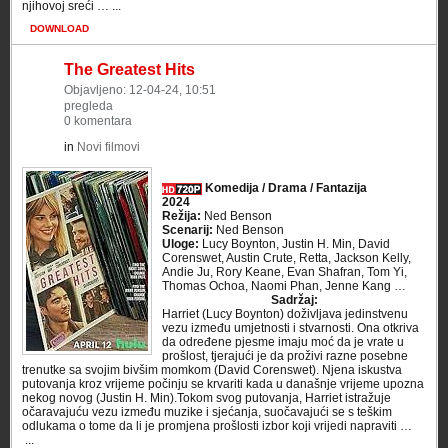
njihovoj sreći … ...
DOWNLOAD
The Greatest Hits
Objavljeno: 12-04-24, 10:51
pregleda
0 komentara
in
Novi filmovi
Komedija / Drama / Fantazija
2024
Režija:
Ned Benson
Scenarij:
Ned Benson
Uloge:
Lucy Boynton, Justin H. Min, David
Corenswet, Austin Crute, Retta, Jackson Kelly,
Andie Ju, Rory Keane, Evan Shafran, Tom Yi,
Thomas Ochoa, Naomi Phan, Jenne Kang …
Sadržaj:
Harriet (Lucy Boynton) doživljava jedinstvenu
vezu između umjetnosti i stvarnosti. Ona otkriva
da određene pjesme imaju moć da je vrate u
prošlost, tjerajući je da proživi razne posebne
trenutke sa svojim bivšim momkom (David Corenswet). Njena iskustva
putovanja kroz vrijeme počinju se krvariti kada u današnje vrijeme upozna
nekog novog (Justin H. Min).Tokom svog putovanja, Harriet istražuje
očaravajuću vezu između muzike i sjećanja, suočavajući se s teškim
odlukama o tome da li je promjena prošlosti izbor koji vrijedi napraviti …
​ ...