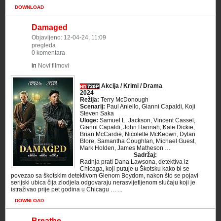
DOWNLOAD
Damaged
Objavljeno: 12-04-24, 11:09
pregleda
0 komentara
in
Novi filmovi
Akcija / Krimi / Drama
2024
Režija:
Terry McDonough
Scenarij:
Paul Aniello, Gianni Capaldi, Koji
Steven Saka
Uloge:
Samuel L. Jackson, Vincent Cassel,
Gianni Capaldi, John Hannah, Kate Dickie,
Brian McCardie, Nicolette McKeown, Dylan
Blore, Samantha Coughlan, Michael Guest,
Mark Holden, James Matheson …
Sadržaj:
Radnja prati Dana Lawsona, detektiva iz
Chicaga, koji putuje u Škotsku kako bi se
povezao sa škotskim detektivom Glenom Boydom, nakon što se pojavi
serijski ubica čija zlodjela odgovaraju nerasvijetljenom slučaju koji je
istraživao prije pet godina u Chicagu … ...
DOWNLOAD
Breathe