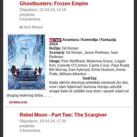
Ghostbusters: Frozen Empire
Objavljeno: 21-04-24, 14:19
pregleda
0 komentara
in
Novi filmovi
Avantura / Komedija / Fantazija
2024
Režija:
Gil Kenan
Scenarij:
Gil Kenan, Jason Reitman, Ivan
Reitman
Uloge:
Finn Wolfhard, Mckenna Grace, Logan
Kim, Celeste O’Connor, Carrie Coon, Paul Rudd,
Bill Murray, Dan Aykroyd, Ernie Hudson, Annie
Potts, William Atherton …
Sadržaj:
Kada otkriće drevnog artefakta oslobodi zlu silu,
novi i stari Istjerivači duhova moraju udružiti
snage kako bi zaštitili svoj dom i spasili svijet od
drugog ledenog doba … ...
DOWNLOAD
Rebel Moon - Part Two: The Scargiver
Objavljeno: 19-04-24, 17:36
pregleda
0 komentara