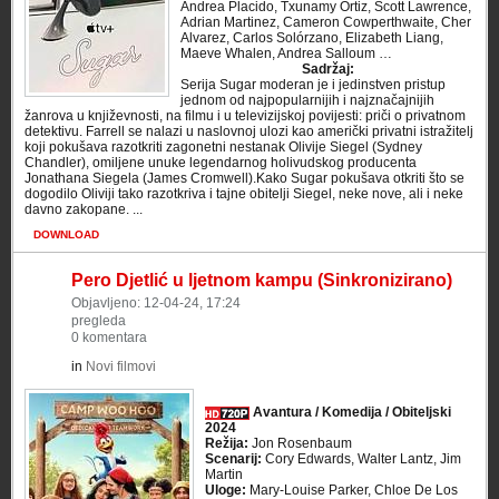
Andrea Placido, Txunamy Ortiz, Scott Lawrence,
Adrian Martinez, Cameron Cowperthwaite, Cher
Alvarez, Carlos Solórzano, Elizabeth Liang,
Maeve Whalen, Andrea Salloum …
Sadržaj:
Serija Sugar moderan je i jedinstven pristup
jednom od najpopularnijih i najznačajnijih
žanrova u književnosti, na filmu i u televizijskoj povijesti: priči o privatnom
detektivu. Farrell se nalazi u naslovnoj ulozi kao američki privatni istražitelj
koji pokušava razotkriti zagonetni nestanak Olivije Siegel (Sydney
Chandler), omiljene unuke legendarnog holivudskog producenta
Jonathana Siegela (James Cromwell).Kako Sugar pokušava otkriti što se
dogodilo Oliviji tako razotkriva i tajne obitelji Siegel, neke nove, ali i neke
davno zakopane. ...
DOWNLOAD
Pero Djetlić u ljetnom kampu (Sinkronizirano)
Objavljeno: 12-04-24, 17:24
pregleda
0 komentara
in
Novi filmovi
Avantura / Komedija / Obiteljski
2024
Režija:
Jon Rosenbaum
Scenarij:
Cory Edwards, Walter Lantz, Jim
Martin
Uloge:
Mary-Louise Parker, Chloe De Los