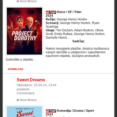
in
Novi filmovi
Horor / SF / Triler
2024
Režija:
George Henry Horton
Scenarij:
George Henry Horton, Ryan
Scaringe
Uloge:
Tim DeZarn, Adam Budron, Olivia
Scott, Emily Rafala, George Henry Horton,
Danielle Harris …
Sadržaj:
Nakon neuspjele pljačke, dvojica muškaraca
nalaze utočište u udaljenom i zapuštenom
naučnom objektu, slučajno probudivši
čudovište u objektu …
​ ...
DOWNLOAD
Sweet Dreams
Objavljeno: 16-04-24, 13:44
pregleda
0 komentara
in
Novi filmovi
Komedija / Drama / Sport
2024