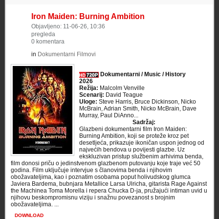
Iron Maiden: Burning Ambition
Objavljeno: 11-06-26, 10:36
pregleda
0 komentara
in
Dokumentarni Filmovi
Dokumentarni / Music / History
2026
Režija:
Malcolm Venville
Scenarij:
David Teague
Uloge:
Steve Harris, Bruce Dickinson, Nicko
McBrain, Adrian Smith, Nicko McBrain, Dave
Murray, Paul DiAnno...
Sadržaj:
Glazbeni dokumentarni film Iron Maiden:
Burning Ambition, koji se proteže kroz pet
desetljeća, prikazuje ikoničan uspon jednog od
najvećih bendova u povijesti glazbe. Uz
ekskluzivan pristup službenim arhivima benda,
film donosi priču o jedinstvenom glazbenom putovanju koje traje već 50
godina. Film uključuje intervjue s članovima benda i njihovim
obožavateljima, kao i poznatim osobama poput holivudskog glumca
Javiera Bardema, bubnjara Metallice Larsa Ulricha, gitarista Rage Against
the Machinea Toma Morella i repera Chucka D-ja, pružajući intiman uvid u
njihovu beskompromisnu viziju i snažnu povezanost s brojnim
obožavateljima. ...
DOWNLOAD