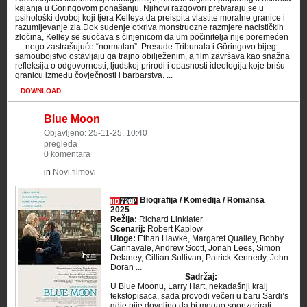
kajanja u Göringovom ponašanju. Njihovi razgovori pretvaraju se u
psihološki dvoboj koji tjera Kelleya da preispita vlastite moralne granice i
razumijevanje zla.Dok suđenje otkriva monstruozne razmjere nacističkih
zločina, Kelley se suočava s činjenicom da um počinitelja nije poremećen
— nego zastrašujuće “normalan”. Presude Tribunala i Göringovo bijeg-
samoubojstvo ostavljaju ga trajno obilježenim, a film završava kao snažna
refleksija o odgovornosti, ljudskoj prirodi i opasnosti ideologija koje brišu
granicu između čovječnosti i barbarstva. ...
DOWNLOAD
Blue Moon
Objavljeno: 25-11-25, 10:40
pregleda
0 komentara
in
Novi filmovi
Biografija / Komedija / Romansa
2025
Režija:
Richard Linklater
Scenarij:
Robert Kaplow
Uloge:
Ethan Hawke, Margaret Qualley, Bobby
Cannavale, Andrew Scott, Jonah Lees, Simon
Delaney, Cillian Sullivan, Patrick Kennedy, John
Doran ...
Sadržaj:
U Blue Moonu, Larry Hart, nekadašnji kralj
tekstopisaca, sada provodi večeri u baru Sardi’s
gdje pije dovoljno da bi mogao sponzorirati