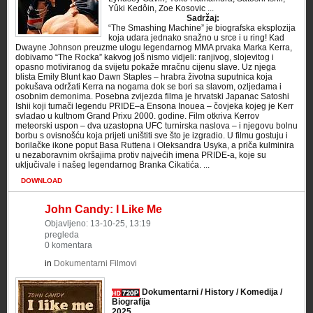
Yûki Kedôin, Zoe Kosovic ...
Sadržaj:
“The Smashing Machine” je biografska eksplozija
koja udara jednako snažno u srce i u ring! Kad
Dwayne Johnson preuzme ulogu legendarnog MMA prvaka Marka Kerra,
dobivamo “The Rocka” kakvog još nismo vidjeli: ranjivog, slojevitog i
opasno motiviranog da svijetu pokaže mračnu cijenu slave. Uz njega
blista Emily Blunt kao Dawn Staples – hrabra životna suputnica koja
pokušava održati Kerra na nogama dok se bori sa slavom, ozljedama i
osobnim demonima. Posebna zvijezda filma je hrvatski Japanac Satoshi
Ishii koji tumači legendu PRIDE–a Ensona Inouea – čovjeka kojeg je Kerr
svladao u kultnom Grand Prixu 2000. godine. Film otkriva Kerrov
meteorski uspon – dva uzastopna UFC turnirska naslova – i njegovu bolnu
borbu s ovisnošću koja prijeti uništiti sve što je izgradio. U filmu gostuju i
borilačke ikone poput Basa Ruttena i Oleksandra Usyka, a priča kulminira
u nezaboravnim okršajima protiv najvećih imena PRIDE-a, koje su
uključivale i našeg legendarnog Branka Cikatića. ...
DOWNLOAD
John Candy: I Like Me
Objavljeno: 13-10-25, 13:19
pregleda
0 komentara
in
Dokumentarni Filmovi
Dokumentarni / History / Komedija /
Biografija
2025