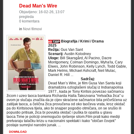
Dead Man's Wire
Objavljeno: 16-02-26, 13:07
pregleda
0 komentara
in
Novi filmovi
Biografija / Krimi / Drama
2025
Režija:
Gus Van Sant
Scenarij:
Austin Kolodney
Uloge:
Bill Skarsgård, Al Pacino, Dacre
Montgomery, Colman Domingo, Myha'la, Cary
Elwes, John Robinson, Kelly Lynch, Todd Gable,
Mark Helms, Michael Ashcraft, Neil Mulac,
Daniel R. Hill ...
Sadržaj:
Dead Man’s Wire, je film Gusa Van Santa koji
dramatizira ozloglašeni slučaj iz Indianapolisa
1977., kada je Tony Kiritsis povezao sačmaricu
žicom i uzeo taoca bankara Richarda Halla.Takozvana "mrtvačka žica" u
ovom je slučaju značila da je cijev skraćene sačmarice bila pričvršćena uz
zatiljak taoca, a čelična žica provučena od oko taočeva vrata, kroz okidač
pa do Kiritsisova tijela, ako bi snajper pogodio otmičara, on se srušio ili
popustio pritisak, žica bi povukla okidač i puška bi opalila u glavu
taoca.Time je policiji onemogućio rješenje silom.Film prati kako mediji
pretvaraju talačku krizu u nacionalni spektakl i kako "običan čovjek"
postaje sumnjivi narodni junak. ...
DOWNLOAD