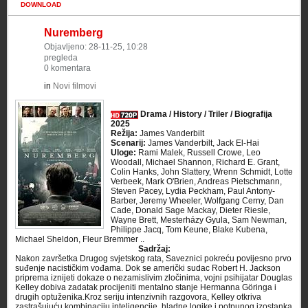
DOWNLOAD
Nuremberg
Objavljeno: 28-11-25, 10:28
pregleda
0 komentara
in
Novi filmovi
Drama / History / Triler / Biografija
2025
Režija:
James Vanderbilt
Scenarij:
James Vanderbilt, Jack El-Hai
Uloge:
Rami Malek, Russell Crowe, Leo
Woodall, Michael Shannon, Richard E. Grant,
Colin Hanks, John Slattery, Wrenn Schmidt, Lotte
Verbeek, Mark O'Brien, Andreas Pietschmann,
Steven Pacey, Lydia Peckham, Paul Antony-
Barber, Jeremy Wheeler, Wolfgang Cerny, Dan
Cade, Donald Sage Mackay, Dieter Riesle,
Wayne Brett, Mesterházy Gyula, Sam Newman,
Philippe Jacq, Tom Keune, Blake Kubena,
Michael Sheldon, Fleur Bremmer ..
Sadržaj:
Nakon završetka Drugog svjetskog rata, Saveznici pokreću povijesno prvo
suđenje nacističkim vođama. Dok se američki sudac Robert H. Jackson
priprema iznijeti dokaze o nezamislivim zločinima, vojni psihijatar Douglas
Kelley dobiva zadatak procijeniti mentalno stanje Hermanna Göringa i
drugih optuženika.Kroz seriju intenzivnih razgovora, Kelley otkriva
zastrašujuću kombinaciju inteligencije, hladne logike i potpunog izostanka