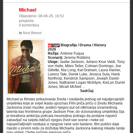
Michael
Objavljeno: 08-06-26, 16:52
pregleda
0 komentara
in
Novi filmovi
Biografija / Drama / History
2026
Režija:
Antoine Fuqua
Scenarij:
Jeremy Robbins
Uloge:
Jaafar Jackson, Juliano Krue Valdi, Tony
von Halle, Miles Teller, Colman Domingo, Joe
Gillette, Nia Long, Kat Graham, Laura Harrier,
Larenz Tate, Derek Luke, Jessica Sula, Hank
Northrop, Kendrick Sampson, Joseph David-
Jones, Nathaniel Logan McIntyre, KeiLyn Durrel
Jones, Micah McNeil ...
Sadržaj:
Michael je filmsko prikazivanje života i naslijeđa jednog od najutjecajnijih
umjetnika koje je svijet ikada upoznao.Film priča priču o životu Michaela
Jacksona izvan muzike, prateći njegov put od otkrivanja izvanrednog
talenta kao frontmena grupe Jackson Five, do vizionarskog umjetnika čija
je kreativna ambicija poticala neumoljivu potragu da postane najveći
zabavljač na svijetu.Ističući njegov život van scene i neke od
najupečatljivijih nastupa iz njegove rane solo karijere, film publici daje
mjesto u prvom redu za doživljaj Michaela Jacksona kakvog nikada ranije
nisu vidjeli. Ovdje počinje njegova priča ... ...