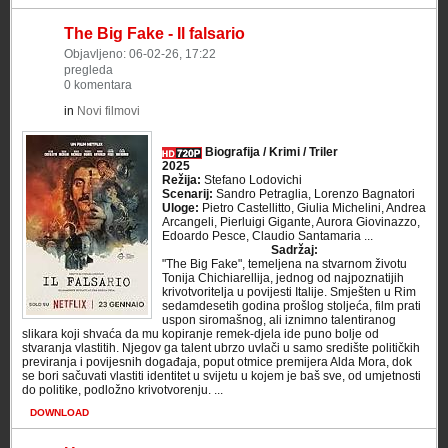
The Big Fake - Il falsario
Objavljeno: 06-02-26, 17:22
pregleda
0 komentara
in
Novi filmovi
Biografija / Krimi / Triler
2025
Režija:
Stefano Lodovichi
Scenarij:
Sandro Petraglia, Lorenzo Bagnatori
Uloge:
Pietro Castellitto, Giulia Michelini, Andrea
Arcangeli, Pierluigi Gigante, Aurora Giovinazzo,
Edoardo Pesce, Claudio Santamaria ...
Sadržaj:
"The Big Fake", temeljena na stvarnom životu
Tonija Chichiarellija, jednog od najpoznatijih
krivotvoritelja u povijesti Italije. Smješten u Rim
sedamdesetih godina prošlog stoljeća, film prati
uspon siromašnog, ali iznimno talentiranog
slikara koji shvaća da mu kopiranje remek-djela ide puno bolje od
stvaranja vlastitih. Njegov ga talent ubrzo uvlači u samo središte političkih
previranja i povijesnih događaja, poput otmice premijera Alda Mora, dok
se bori sačuvati vlastiti identitet u svijetu u kojem je baš sve, od umjetnosti
do politike, podložno krivotvorenju. ...
DOWNLOAD