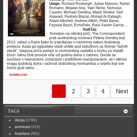
Uloge:
Richard Roxburgh, Julian Maroun, Rahel
Romahn, Mojean Aria, Yael Stone, Nicholas
Cassim, Michael Denkha, Majid Shokor, Saif
Alawadi, Pedram Biazar, Ahmad Al-Dabagh,
Adam Alkuheli, Andrew Attieh, Peter Barac,
Fayssal Bazzi, EchoPalo, Raul-Xavier Garcia ...
Sadržaj:
Temeljen na istinitoj priči, The Correspondent
prati australskog novinara Petera Grestea koji
2013. odlazi u Kairo kako bi izvještavao o nemirima nakon Arabskog
proljeća. Kada ga egipatske vlasti uhitite pod optužbom za širenje “lažnih
vijesti”, njegova priča prelazi iz novinarskog zadatka u borbu za vlastiti
život i istinu.Dok provodi više od godinu dana u zatvoru, Greste se
suočava s nepravdom, izolacijom i političkom manipulacijom, ali i otkriva
snagu ljudskog duha i važnost slobodnog novinarstva u svijetu koji sve
češće guši istinu. ...
DOWNLOAD
1
2
3
4
Next
TAGS
Akcija
(1700)
animirani
(410)
Avantura
(581)