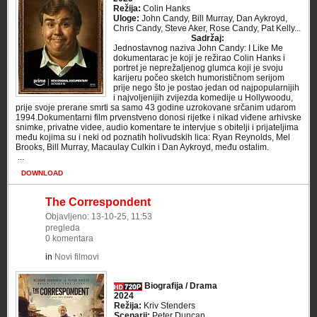
Režija:
Colin Hanks
Uloge:
John Candy, Bill Murray, Dan Aykroyd,
Chris Candy, Steve Aker, Rose Candy, Pat Kelly...
Sadržaj:
Jednostavnog naziva John Candy: I Like Me
dokumentarac je koji je režirao Colin Hanks i
portret je neprežaljenog glumca koji je svoju
karijeru počeo sketch humorističnom serijom
prije nego što je postao jedan od najpopularnijih
i najvoljenijih zvijezda komedije u Hollywoodu,
prije svoje prerane smrti sa samo 43 godine uzrokovane srčanim udarom
1994.Dokumentarni film prvenstveno donosi rijetke i nikad viđene arhivske
snimke, privatne videe, audio komentare te intervjue s obitelji i prijateljima
među kojima su i neki od poznatih holivudskih lica: Ryan Reynolds, Mel
Brooks, Bill Murray, Macaulay Culkin i Dan Aykroyd, među ostalim.
​ ...
DOWNLOAD
The Correspondent
Objavljeno: 13-10-25, 11:53
pregleda
0 komentara
in
Novi filmovi
Biografija / Drama
2024
Režija:
Kriv Stenders
Scenarij:
Peter Duncan