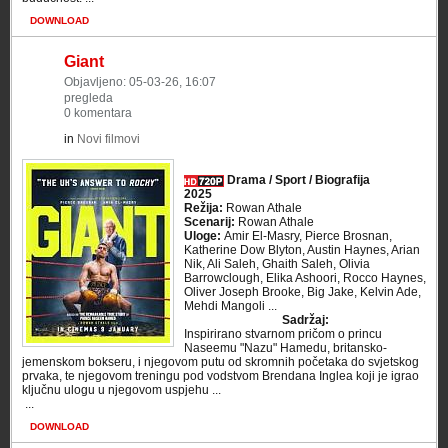
DOWNLOAD
Giant
Objavljeno: 05-03-26, 16:07
pregleda
0 komentara
in
Novi filmovi
Drama / Sport / Biografija
2025
Režija:
Rowan Athale
Scenarij:
Rowan Athale
Uloge:
Amir El-Masry, Pierce Brosnan,
Katherine Dow Blyton, Austin Haynes, Arian
Nik, Ali Saleh, Ghaith Saleh, Olivia
Barrowclough, Elika Ashoori, Rocco Haynes,
Oliver Joseph Brooke, Big Jake, Kelvin Ade,
Mehdi Mangoli ...
Sadržaj:
Inspirirano stvarnom pričom o princu
Naseemu "Nazu" Hamedu, britansko-
jemenskom bokseru, i njegovom putu od skromnih početaka do svjetskog
prvaka, te njegovom treningu pod vodstvom Brendana Inglea koji je igrao
ključnu ulogu u njegovom uspjehu ...
​ ...
DOWNLOAD