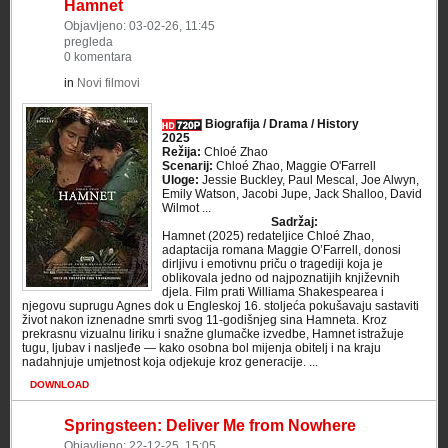
Hamnet
Objavljeno: 03-02-26, 11:45
pregleda
0 komentara
in
Novi filmovi
Biografija / Drama / History
2025
Režija:
Chloé Zhao
Scenarij:
Chloé Zhao, Maggie O'Farrell
Uloge:
Jessie Buckley, Paul Mescal, Joe Alwyn,
Emily Watson, Jacobi Jupe, Jack Shalloo, David
Wilmot ...
Sadržaj:
Hamnet (2025) redateljice Chloé Zhao,
adaptacija romana Maggie O’Farrell, donosi
dirljivu i emotivnu priču o tragediji koja je
oblikovala jedno od najpoznatijih književnih
djela. Film prati Williama Shakespearea i
njegovu suprugu Agnes dok u Engleskoj 16. stoljeća pokušavaju sastaviti
život nakon iznenadne smrti svog 11-godišnjeg sina Hamneta. Kroz
prekrasnu vizualnu liriku i snažne glumačke izvedbe, Hamnet istražuje
tugu, ljubav i nasljeđe — kako osobna bol mijenja obitelj i na kraju
nadahnjuje umjetnost koja odjekuje kroz generacije. ...
DOWNLOAD
Springsteen: Deliver Me from Nowhere
Objavljeno: 22-12-25, 15:05