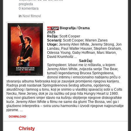
pregleda
0 komentara
in
Novi filmovi
Biografija / Drama
2025
Režija:
Scott Cooper
Scenarij:
Scott Cooper, Warren Zanes
Uloge:
Jeremy Allen White, Jeremy Strong, Jon
Landau, Paul Walter Hauser, Stephen Graham,
Odessa Young, Gaby Hoffman, Marc Maron,
David Krumholtz ...
Sadržaj:
Springsteen: Izbavi me iz ništavila, u kojem
Jeremy Allen White, zvijezda serije The Bear,
tumači legendarnog Brucea Springsteena,
donosi intimnu i emocionalno nabijenu priču o
stvaranju albuma Nebraska koji je zauvijek promijenio njegovu karijeru.
Radnja prati nastanak Springsteenova šestog albuma, ogoljenog,
akustičnog i tamnog u tonu, koji je snimio u vlastitoj spavaćoj sobi u Colts
Necku, New Jersey, dok je za razliku od pop hita Hungry Heart iz 1980.
ovaj novi glazbeni smjer stavio na kušnju strpljenje njegove diskografske
kuće. Jeremy Allen White u filmu ne samo da glumi The Bossa, već ga i
glazbeno interpretira – svira usnu harmoniku i izvodi njegove najpoznatije
pjesme. ...
DOWNLOAD
Christy