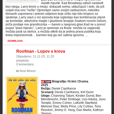
vlastiti mjuzikl. Kad Broadway odluči nastaviti
bez njega, Larry kreće u misiju: dokazati svima, uključujući i sebi, da još
uvijek ima ono “nešto”.Opremljen samo svojim sarkazmom, nekoliko
klimavih uspomena i jednim odijelom koje očito nije bilo krojeno za
sjedenje, Larry ulazi u niz epizoda koje izgledaju kao kombinacija stand-
up komedije, alkoholne magle i glazbene terapije.Svakom novom čašom,
priča postaje sve grandioznija — barem u njegovoj glavi.Kad se u ponoć
pojavi “plavi mjesec”, Larry je spreman za finale: možda će zapjevati,
možda pasti sa stolice, a možda otkriti da je jedina prava publika koju
treba impresionirati… barmen koji ga već satima ignorira. ...
DOWNLOAD
Roofman - Lopov s krova
Objavljeno: 11-11-25, 11:20
pregleda
0 komentara
in
Novi filmovi
Biografija / Krimi / Drama
2025
Režija:
Derek Cianfrance
Scenarij:
Derek Cianfrance, Kirt Gunn
Uloge:
Channing Tatum, Kirsten Dunst, Ben
Mendelsohn, Peter Dinklage, Uzo Aduba, Juno
Temple, Emory Cohen, LaKeith Stanfield,
Melonie Diaz, Molly Price, Lily Collias, Tony
Revolori, Jimmy O. Yang, Dan Marks, Kathryn
Stamas ...