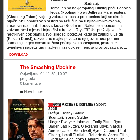
Sadržaj:
Temeljen na nevjerojatnoj istinitoj priči, Lopov s
krova (Roofman) prati Jeffreyja Manchestera
(Channing Tatum), vojnog veterana i oca u problemima koji se okreće
pljački McDonald'sovih restorana režući rupe u njihovim krovovima,
zaradivši nadimak: Lopov s krova (Roofman). Nakon što pobjegne iz
zatvora, šest mjeseci tajno živi u trgovini Toys "R" Us, preživljavajući
neotkriven dok planira svoj sljedeći potez. Ali kada se zaljubi u Leigh
(Kirsten Dunst), razvedenu majku privučenu njegovim neospornim
šarmom, njegov dvostruki život počinje se raspetljavati, pokrećući
uvjerljivu i napetu igru mačke i miša dok se njegova prošlost zatvara. ...
DOWNLOAD
The Smashing Machine
Objavljeno: 04-11-25, 10:07
pregleda
0 komentara
in
Novi filmovi
Akcija / Biografija / Sport
2025
Režija:
Benny Safdie
Scenarij:
Benny Safdie
Uloge:
Dwayne Johnson, Emily Blunt, Ryan
Bader, Bas Rutten, Oleksandr Usyk, Marcus
Aurelio, Jason Broadwell, Byron Capers, Paul
Cheng, Ismail Elfallahi, Roberto de Abreu Filho,
Lyndsey Gavin, Yoko Hamamura, Satoshi Ishii,