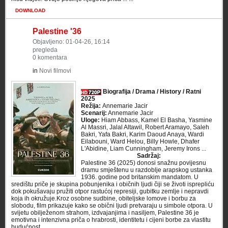
DOWNLOAD
Palestine '36
Objavljeno: 01-04-26, 16:14
pregleda
0 komentara
in
Novi filmovi
Biografija / Drama / History / Ratni
2025
Režija:
Annemarie Jacir
Scenarij:
Annemarie Jacir
Uloge:
Hiam Abbass, Kamel El Basha, Yasmine
Al Massri, Jalal Altawil, Robert Aramayo, Saleh
Bakri, Yafa Bakri, Karim Daoud Anaya, Wardi
Eilabouni, Ward Helou, Billy Howle, Dhafer
L'Abidine, Liam Cunningham, Jeremy Irons ...
Sadržaj:
Palestine 36 (2025) donosi snažnu povijesnu
dramu smještenu u razdoblje arapskog ustanka
1936. godine pod britanskim mandatom. U
središtu priče je skupina pobunjenika i običnih ljudi čiji se životi isprepliću
dok pokušavaju pružiti otpor rastućoj represiji, gubitku zemlje i nepravdi
koja ih okružuje.Kroz osobne sudbine, obiteljske lomove i borbu za
slobodu, film prikazuje kako se obični ljudi pretvaraju u simbole otpora. U
svijetu obilježenom strahom, izdvajanjima i nasiljem, Palestine 36 je
emotivna i intenzivna priča o hrabrosti, identitetu i cijeni borbe za vlastitu
budućnost. ...