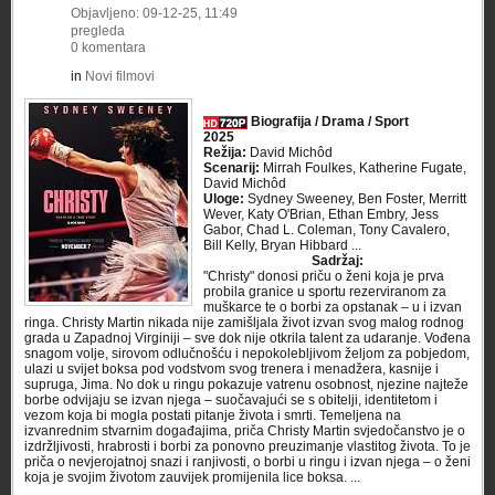
Objavljeno: 09-12-25, 11:49
pregleda
0 komentara
in
Novi filmovi
Biografija / Drama / Sport
2025
Režija:
David Michôd
Scenarij:
Mirrah Foulkes, Katherine Fugate,
David Michôd
Uloge:
Sydney Sweeney, Ben Foster, Merritt
Wever, Katy O'Brian, Ethan Embry, Jess
Gabor, Chad L. Coleman, Tony Cavalero,
Bill Kelly, Bryan Hibbard ...
Sadržaj:
"Christy" donosi priču o ženi koja je prva
probila granice u sportu rezerviranom za
muškarce te o borbi za opstanak – u i izvan
ringa. Christy Martin nikada nije zamišljala život izvan svog malog rodnog
grada u Zapadnoj Virginiji – sve dok nije otkrila talent za udaranje. Vođena
snagom volje, sirovom odlučnošću i nepokolebljivom željom za pobjedom,
ulazi u svijet boksa pod vodstvom svog trenera i menadžera, kasnije i
supruga, Jima. No dok u ringu pokazuje vatrenu osobnost, njezine najteže
borbe odvijaju se izvan njega – suočavajući se s obitelji, identitetom i
vezom koja bi mogla postati pitanje života i smrti. Temeljena na
izvanrednim stvarnim događajima, priča Christy Martin svjedočanstvo je o
izdržljivosti, hrabrosti i borbi za ponovno preuzimanje vlastitog života. To je
priča o nevjerojatnoj snazi i ranjivosti, o borbi u ringu i izvan njega – o ženi
koja je svojim životom zauvijek promijenila lice boksa. ...