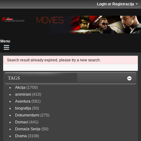
Login or Registracija
Search result already expired, please try a new search.
TAGS
Akcija
(1700)
animirani
(410)
Avantura
(581)
biografija
(50)
Dokumentarni
(275)
Domaci
(441)
Domaće Serije
(50)
Drama
(3108)