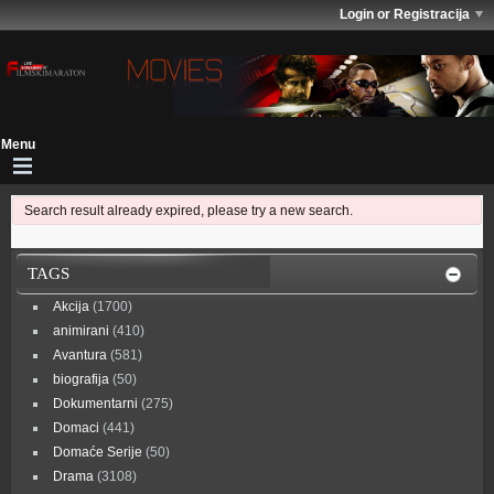
Login or Registracija
Search result already expired, please try a new search.
TAGS
Akcija
(1700)
animirani
(410)
Avantura
(581)
biografija
(50)
Dokumentarni
(275)
Domaci
(441)
Domaće Serije
(50)
Drama
(3108)