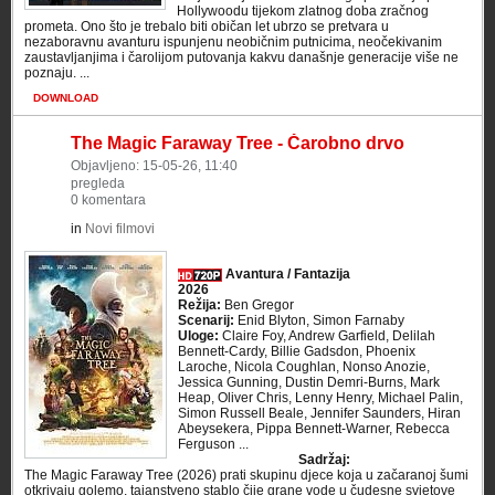
Hollywoodu tijekom zlatnog doba zračnog
prometa. Ono što je trebalo biti običan let ubrzo se pretvara u
nezaboravnu avanturu ispunjenu neobičnim putnicima, neočekivanim
zaustavljanjima i čarolijom putovanja kakvu današnje generacije više ne
poznaju. ...
DOWNLOAD
The Magic Faraway Tree - Čarobno drvo
Objavljeno: 15-05-26, 11:40
pregleda
0 komentara
in
Novi filmovi
Avantura / Fantazija
2026
Režija:
Ben Gregor
Scenarij:
Enid Blyton, Simon Farnaby
Uloge:
Claire Foy, Andrew Garfield, Delilah
Bennett-Cardy, Billie Gadsdon, Phoenix
Laroche, Nicola Coughlan, Nonso Anozie,
Jessica Gunning, Dustin Demri-Burns, Mark
Heap, Oliver Chris, Lenny Henry, Michael Palin,
Simon Russell Beale, Jennifer Saunders, Hiran
Abeysekera, Pippa Bennett-Warner, Rebecca
Ferguson ...
Sadržaj:
The Magic Faraway Tree (2026) prati skupinu djece koja u začaranoj šumi
otkrivaju golemo, tajanstveno stablo čije grane vode u čudesne svjetove