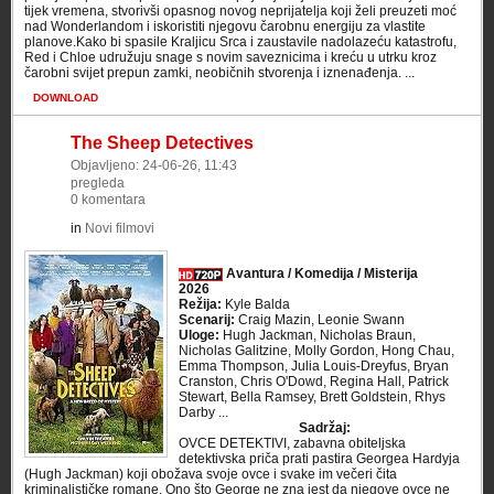
tijek vremena, stvorivši opasnog novog neprijatelja koji želi preuzeti moć
nad Wonderlandom i iskoristiti njegovu čarobnu energiju za vlastite
planove.Kako bi spasile Kraljicu Srca i zaustavile nadolazeću katastrofu,
Red i Chloe udružuju snage s novim saveznicima i kreću u utrku kroz
čarobni svijet prepun zamki, neobičnih stvorenja i iznenađenja. ...
DOWNLOAD
The Sheep Detectives
Objavljeno: 24-06-26, 11:43
pregleda
0 komentara
in
Novi filmovi
Avantura / Komedija / Misterija
2026
Režija:
Kyle Balda
Scenarij:
Craig Mazin, Leonie Swann
Uloge:
Hugh Jackman, Nicholas Braun,
Nicholas Galitzine, Molly Gordon, Hong Chau,
Emma Thompson, Julia Louis-Dreyfus, Bryan
Cranston, Chris O'Dowd, Regina Hall, Patrick
Stewart, Bella Ramsey, Brett Goldstein, Rhys
Darby ...
Sadržaj:
OVCE DETEKTIVI, zabavna obiteljska
detektivska priča prati pastira Georgea Hardyja
(Hugh Jackman) koji obožava svoje ovce i svake im večeri čita
kriminalističke romane. Ono što George ne zna jest da njegove ovce ne