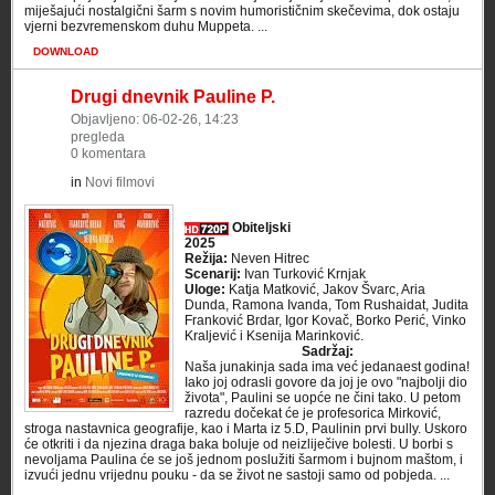
miješajući nostalgični šarm s novim humorističnim skečevima, dok ostaju
vjerni bezvremenskom duhu Muppeta. ...
DOWNLOAD
Drugi dnevnik Pauline P.
Objavljeno: 06-02-26, 14:23
pregleda
0 komentara
in
Novi filmovi
Obiteljski
2025
Režija:
Neven Hitrec
Scenarij:
Ivan Turković Krnjak
Uloge:
Katja Matković, Jakov Švarc, Aria
Dunda, Ramona Ivanda, Tom Rushaidat, Judita
Franković Brdar, Igor Kovač, Borko Perić, Vinko
Kraljević i Ksenija Marinković.
Sadržaj:
Naša junakinja sada ima već jedanaest godina!
Iako joj odrasli govore da joj je ovo "najbolji dio
života", Paulini se uopće ne čini tako. U petom
razredu dočekat će je profesorica Mirković,
stroga nastavnica geografije, kao i Marta iz 5.D, Paulinin prvi bully. Uskoro
će otkriti i da njezina draga baka boluje od neizliječive bolesti. U borbi s
nevoljama Paulina će se još jednom poslužiti šarmom i bujnom maštom, i
izvući jednu vrijednu pouku - da se život ne sastoji samo od pobjeda. ...