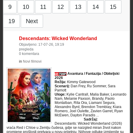
9
10
11
12
13
14
15
19
Next
Descendants: Wicked Wonderland
Objavljeno: 17-07-26, 19:19
pregleda
0 komentara
in
Novi filmovi
Avantura / Fantazija / Obiteljski
2026
Režija:
Kimmy Gatewood
Scenarij:
Dan Frey, Ru Sommer, Sara
Parriott
Uloge:
Kylie Cantrall, Malia Baker, Leonardo
Nam, Melanie Paxson, Brandy, Paolo
Montalban, Rita Ora, Liamani Segura,
Alexandro Byrd, Brendon Tremblay, Kiara
Romero, Joel Oulette, Zavien Garret, Ryan
McEwen, Dayton Paradis ...
Sadržaj:
Descendants: Wicked Wonderland (2026)
vraća Red i Chloe u Zemlju čudesa, gdje se naizgled miran život nakon
promjene prošlosti pretvara u novu prijetnju. Njihove odluke izmijenile su