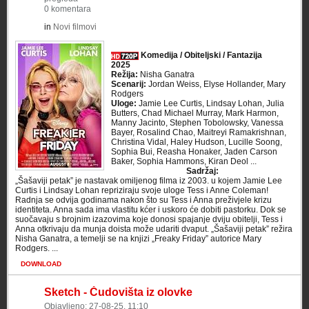
0 komentara
in
Novi filmovi
Komedija / Obiteljski / Fantazija
2025
Režija:
Nisha Ganatra
Scenarij:
Jordan Weiss, Elyse Hollander, Mary
Rodgers
Uloge:
Jamie Lee Curtis, Lindsay Lohan, Julia
Butters, Chad Michael Murray, Mark Harmon,
Manny Jacinto, Stephen Tobolowsky, Vanessa
Bayer, Rosalind Chao, Maitreyi Ramakrishnan,
Christina Vidal, Haley Hudson, Lucille Soong,
Sophia Bui, Reasha Honaker, Jaden Carson
Baker, Sophia Hammons, Kiran Deol ...
Sadržaj:
„Šašaviji petak” je nastavak omiljenog filma iz 2003. u kojem Jamie Lee
Curtis i Lindsay Lohan repriziraju svoje uloge Tess i Anne Coleman!
Radnja se odvija godinama nakon što su Tess i Anna preživjele krizu
identiteta. Anna sada ima vlastitu kćer i uskoro će dobiti pastorku. Dok se
suočavaju s brojnim izazovima koje donosi spajanje dviju obitelji, Tess i
Anna otkrivaju da munja doista može udariti dvaput. „Šašaviji petak” režira
Nisha Ganatra, a temelji se na knjizi „Freaky Friday” autorice Mary
Rodgers. ...
DOWNLOAD
Sketch - Čudovišta iz olovke
Objavljeno: 27-08-25, 11:10