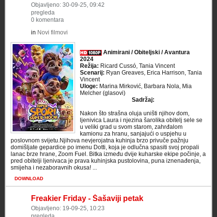
Objavljeno: 30-09-25, 09:42
pregleda
0 komentara
in
Novi filmovi
Animirani / Obiteljski / Avantura
2024
Režija:
Ricard Cussó, Tania Vincent
Scenarij:
Ryan Greaves, Erica Harrison, Tania
Vincent
Uloge:
Marina Mirković, Barbara Nola, Mia
Melcher (glasovi)
Sadržaj:
Nakon što strašna oluja uništi njihov dom,
ljenivica Laura i njezina šarolika obitelj sele se
u veliki grad u svom starom, zahrđalom
kamionu za hranu, sanjajući o uspjehu u
poslovnom svijetu.Njihova nevjerojatna kuhinja brzo privuče pažnju
domišljate gepardice po imenu Dotti, koja je odlučna spasiti svoj propali
lanac brze hrane, Zoom Fuel. Bitka između dvije kuharske ekipe počinje, a
pred obitelji ljenivaca je prava kuhinjska pustolovina, puna iznenađenja,
smijeha i nezaboravnih okusa! ...
DOWNLOAD
Freakier Friday - Šašaviji petak
Objavljeno: 19-09-25, 10:23
pregleda