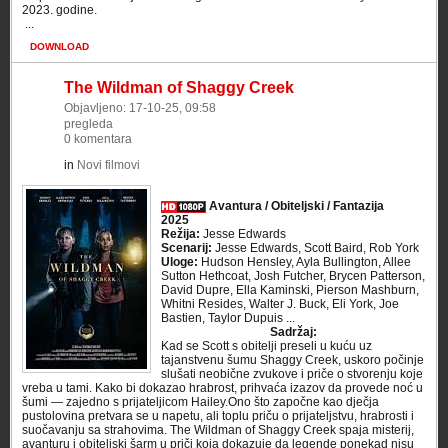
2023. godine.
​ ...
DOWNLOAD
The Wildman of Shaggy Creek
Objavljeno: 17-10-25, 09:58
pregleda
0 komentara
in
Novi filmovi
Avantura / Obiteljski / Fantazija
2025
Režija:
Jesse Edwards
Scenarij:
Jesse Edwards, Scott Baird, Rob York
Uloge:
Hudson Hensley, Ayla Bullington, Allee
Sutton Hethcoat, Josh Futcher, Brycen Patterson,
David Dupre, Ella Kaminski, Pierson Mashburn,
Whitni Resides, Walter J. Buck, Eli York, Joe
Bastien, Taylor Dupuis ...
Sadržaj:
Kad se Scott s obitelji preseli u kuću uz
tajanstvenu šumu Shaggy Creek, uskoro počinje
slušati neobične zvukove i priče o stvorenju koje
vreba u tami. Kako bi dokazao hrabrost, prihvaća izazov da provede noć u
šumi — zajedno s prijateljicom Hailey.Ono što započne kao dječja
pustolovina pretvara se u napetu, ali toplu priču o prijateljstvu, hrabrosti i
suočavanju sa strahovima. The Wildman of Shaggy Creek spaja misterij,
avanturu i obiteljski šarm u priči koja dokazuje da legende ponekad nisu