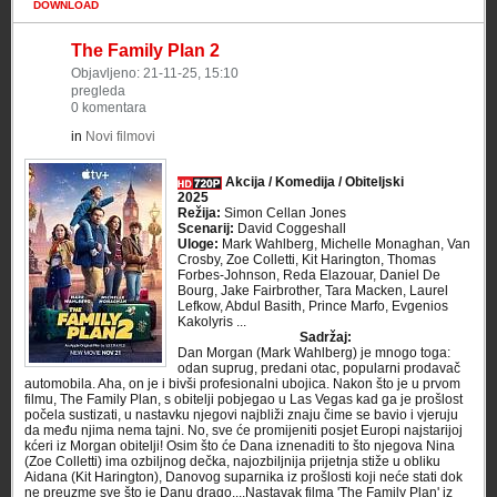
DOWNLOAD
The Family Plan 2
Objavljeno: 21-11-25, 15:10
pregleda
0 komentara
in
Novi filmovi
Akcija / Komedija / Obiteljski
2025
Režija:
Simon Cellan Jones
Scenarij:
David Coggeshall
Uloge:
Mark Wahlberg, Michelle Monaghan, Van
Crosby, Zoe Colletti, Kit Harington, Thomas
Forbes-Johnson, Reda Elazouar, Daniel De
Bourg, Jake Fairbrother, Tara Macken, Laurel
Lefkow, Abdul Basith, Prince Marfo, Evgenios
Kakolyris ...
Sadržaj:
Dan Morgan (Mark Wahlberg) je mnogo toga:
odan suprug, predani otac, popularni prodavač
automobila. Aha, on je i bivši profesionalni ubojica. Nakon što je u prvom
filmu, The Family Plan, s obitelji pobjegao u Las Vegas kad ga je prošlost
počela sustizati, u nastavku njegovi najbliži znaju čime se bavio i vjeruju
da među njima nema tajni. No, sve će promijeniti posjet Europi najstarijoj
kćeri iz Morgan obitelji! Osim što će Dana iznenaditi to što njegova Nina
(Zoe Colletti) ima ozbiljnog dečka, najozbiljnija prijetnja stiže u obliku
Aidana (Kit Harington), Danovog suparnika iz prošlosti koji neće stati dok
ne preuzme sve što je Danu drago....Nastavak filma 'The Family Plan' iz