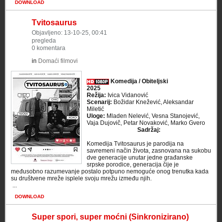
DOWNLOAD
Tvitosaurus
Objavljeno: 13-10-25, 00:41
pregleda
0 komentara
in
Domaći filmovi
Komedija / Obiteljski
2025
Režija:
Ivica Vidanović
Scenarij:
Božidar Knežević, Aleksandar
Miletić
Uloge:
Mladen Nelević, Vesna Stanojević,
Vaja Dujovič, Petar Novaković, Marko Gvero
Sadržaj:
Komedija Tvitosaurus je parodija na
savremeni način života, zasnovana na sukobu
dve generacije unutar jedne građanske
srpske porodice, generacija čije je
međusobno razumevanje postalo potpuno nemoguće onog trenutka kada
su društvene mreže isplele svoju mrežu između njih.
​ ...
DOWNLOAD
Super spori, super moćni (Sinkronizirano)