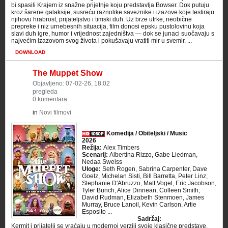
bi spasili Krajem iz snažne prijetnje koju predstavlja Bowser. Dok putuju
kroz šarene galaksije, susreću raznolike saveznike i izazove koje testiraju
njihovu hrabrost, prijateljstvo i timski duh. Uz brze utrke, neobične
prepreke i niz urnebesnih situacija, film donosi epsku pustolovinu koja
slavi duh igre, humor i vrijednost zajedništva — dok se junaci suočavaju s
najvećim izazovom svog života i pokušavaju vratiti mir u svemir. ...
DOWNLOAD
The Muppet Show
Objavljeno: 07-02-26, 18:02
pregleda
0 komentara
in
Novi filmovi
Komedija / Obiteljski / Music
2026
Režija:
Alex Timbers
Scenarij:
Albertina Rizzo, Gabe Liedman,
Nedaa Sweiss
Uloge:
Seth Rogen, Sabrina Carpenter, Dave
Goelz, Michelan Sisti, Bill Barretta, Peter Linz,
Stephanie D'Abruzzo, Matt Vogel, Eric Jacobson,
Tyler Bunch, Alice Dinnean, Colleen Smith,
David Rudman, Elizabeth Stenmoen, James
Murray, Bruce Lanoil, Kevin Carlson, Artie
Esposito ...
Sadržaj:
Kermit i prijatelji se vraćaju u modernoj verziji svoje klasične predstave,