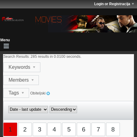
Login or Registracija
Search Results:
285 results in 0.0100 seconds.
Keywords
Members
Tags
Obiteljski
1
2
3
4
5
6
7
8