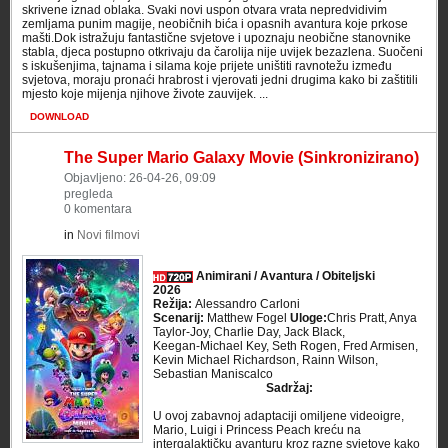
skrivene iznad oblaka. Svaki novi uspon otvara vrata nepredvidivim
zemljama punim magije, neobičnih bića i opasnih avantura koje prkose
mašti.Dok istražuju fantastične svjetove i upoznaju neobične stanovnike
stabla, djeca postupno otkrivaju da čarolija nije uvijek bezazlena. Suočeni
s iskušenjima, tajnama i silama koje prijete uništiti ravnotežu između
svjetova, moraju pronaći hrabrost i vjerovati jedni drugima kako bi zaštitili
mjesto koje mijenja njihove živote zauvijek. ...
DOWNLOAD
The Super Mario Galaxy Movie (Sinkronizirano)
Objavljeno: 26-04-26, 09:09
pregleda
0 komentara
in
Novi filmovi
Animirani / Avantura / Obiteljski
2026
Režija:
Alessandro Carloni
Scenarij:
Matthew Fogel
Uloge:
Chris Pratt, Anya
Taylor‑Joy, Charlie Day, Jack Black,
Keegan‑Michael Key, Seth Rogen, Fred Armisen,
Kevin Michael Richardson, Rainn Wilson,
Sebastian Maniscalco
Sadržaj:
U ovoj zabavnoj adaptaciji omiljene videoigre,
Mario, Luigi i Princess Peach kreću na
intergalaktičku avanturu kroz razne svjetove kako