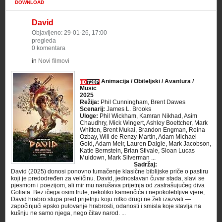
DOWNLOAD
David
Objavljeno: 29-01-26, 17:00
pregleda
0 komentara
in
Novi filmovi
Animacija / Obiteljski / Avantura /
Music
2025
Režija:
Phil Cunningham, Brent Dawes
Scenarij:
James L. Brooks
Uloge:
Phil Wickham, Kamran Nikhad, Asim
Chaudhry, Mick Wingert, Ashley Boettcher, Mark
Whitten, Brent Mukai, Brandon Engman, Reina
Ozbay, Will de Renzy-Martin, Adam Michael
Gold, Adam Meir, Lauren Daigle, Mark Jacobson,
Katie Bernstein, Brian Stivale, Sloan Lucas
Muldown, Mark Silverman ...
Sadržaj:
David (2025) donosi ponovno tumačenje klasične biblijske priče o pastiru
koji je predodređen za veličinu. David, jednostavan čuvar stada, slavi se
pjesmom i poezijom, ali mir mu narušava prijetnja od zastrašujućeg diva
Goliata. Bez ičega osim frule, nekoliko kamenčića i nepokolebljive vjere,
David hrabro stupa pred prijetnju koju nitko drugi ne želi izazvati —
započinjući epsko putovanje hrabrosti, odanosti i smisla koje stavlja na
kušnju ne samo njega, nego čitav narod. ...