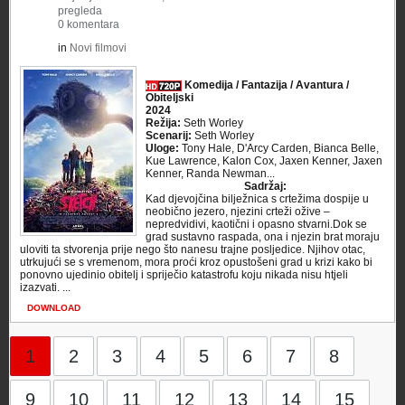
pregleda
0 komentara
in
Novi filmovi
Komedija / Fantazija / Avantura /
Obiteljski
2024
Režija:
Seth Worley
Scenarij:
Seth Worley
Uloge:
Tony Hale, D'Arcy Carden, Bianca Belle,
Kue Lawrence, Kalon Cox, Jaxen Kenner, Jaxen
Kenner, Randa Newman...
Sadržaj:
Kad djevojčina bilježnica s crtežima dospije u
neobično jezero, njezini crteži ožive –
nepredvidivi, kaotični i opasno stvarni.Dok se
grad sustavno raspada, ona i njezin brat moraju
uloviti ta stvorenja prije nego što nanesu trajne posljedice. Njihov otac,
utrkujući se s vremenom, mora proći kroz opustošeni grad u krizi kako bi
ponovno ujedinio obitelj i spriječio katastrofu koju nikada nisu htjeli
izazvati. ...
DOWNLOAD
1
2
3
4
5
6
7
8
9
10
11
12
13
14
15