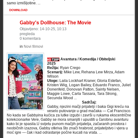
samo izmišljotine. ...
DOWNLOAD
Gabby's Dollhouse: The Movie
Objavljeno: 14-10-25, 10:13
pregleda
0 komentara
in
Novi filmovi
Avantura / Komedija / Obiteljski
2025
Režija:
Ryan Crego
Scenarij:
Mike Lew, Rehana Lew Mirza, Adam
Wilson
Uloge:
Laila Lockhart Kraner, Gloria Estefan,
Kristen Wiig, Logan Bailey, Eduardo Franco, Juliet
Donenfeld, Donovan Patton, Sainty Nelsen,
Maggie Lowe, Carla Tassara, Tara Strong,
Secunda Wood ...
Sadržaj:
Gabby, njezini mačji prijatelji i baka Gigi kreću na
veselo putovanje u grad mačaka — Cat Francisco.
No kada se Gabbyina kućica za lutke izgubi i završi u rukama ekscentrične
kolekcionarke Vere, Gabby se mora smanjiti i upustiti u čarobnu avanturu
kako bi je spasila.U svijetu punom mačjih prijatelja, začaranih prostora i
neobičnih izazova, Gabby otkriva što znači hrabrost, prijateljstvo i vjera u
moć igre — čak i kad odrastanje počne kucati na vrata. ...