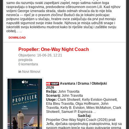
samo da razumiju svaki zapetljani zaplet, nego satima nakon toga
raspravljaju o tragovima, predvođene oštroumnom ovcom Lili. Kad njihov
voljeni George iznenada strada, stado odmah shvaća da to nije bila
nesreća — riječ je o pravom zločinu! Budući da je lokalni policajac
potpuno izgubljen u slučaju, hrabre ovce zaključuju da prvi put moraju
napustiti sigurnost svoje irske livade. Njihova je misija udružiti snage i
iskoristiti svoju kolektivnu mudrost kako bi riješile slučaj i zaštitile svoju
obitelj... ...
DOWNLOAD
Propeller: One-Way Night Coach
Objavljeno: 16-06-26, 12:21
pregleda
0 komentara
in
Novi filmovi
Avantura / Drama / Obiteljski
2026
Režija:
John Travolta
Scenarij:
John Travolta
Uloge:
Clark Shotwell, Kelly Eviston-Quinnett,
Ella Bleu Travolta, Olga Hoffmann, John
Travolta, Kelly B. Eviston, Miles McMahon, Clark
Shotwell, Samuel P. Espinoza ...
Sadržaj:
Propeller One-Way Night Coach (2026) prati
Jeffa, dječaka opsjednutog zrakoplovima, koji sa
svojom majkom kreće na dugo putovanje prema