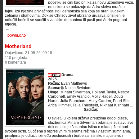
početku se čini kao prilika za novu uzbudljivu vezu,
no uskoro se pokazuje da Adra skriva mračnu
tajnu: iza njezine privlačnosti stoji demonska sila koja se hrani ljudskim
željama i strahovima. Dok se Chrisov život ubrzano urušava, prisiljen je
odlučiti hoće li se suočiti s vlastitim demonima ili pasti pod Adrin pogubni
utjecaj.
​ ...
DOWNLOAD
Motherland
Objavljeno: 21-09-25, 09:18
110 pregleda
0 komentara
Drama
2025
Režija:
Evan Matthews
Scenarij:
Nicole Swinford
Uloge:
Miriam Silverman, Holland Taylor, Nestor
Carbonell, Emily Arancio, Molly Hager, Doug
Harris, Julia Blanchard, Molly Carden, Pearl Shin,
Arica Himmel, Talia Thiesfield, Nikhaar Kishnani ...
Sadržaj:
U svijetu u kojem država preuzima odgoj djece,
službenica Miriam Silverman odana je sustavu sve
dok ne otkrije šokantnu istinu o mladoj ženi pod
svojom skrbi. Suočena s represivnim mjerama režima i vlastitim sumnjama,
prisiljena je odlučiti između poslušnosti i borbe za istinsko majčinstvo i