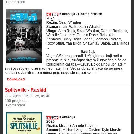
0 komentara
Komedija / Drama / Horor
2024
Režija:
Sean Whalen
Scenarij:
Jim Wald, Sean Whalen
Uloge:
Alan Ruck, Sean Whalen, Daniel Roebuck,
Wendle Josepher, Felissa Rose, Rebekah
Kennedy, Ricky Dean Logan, Jackson Everest,
Roxy Striar, Yan Birch, Shawntay Dalon, Lisa Hinds
...
Sadržaj:
Vegas Winters, propali dječji glumac koji radi u
praonici rublja, slučajno stvara čudovišno biće od
izgubljenih čarapa – Crust. Dok ga novi „prijatelj“
štiti i osvećuje mu se nad neprijateljima, Vegas ubrzo shvaća da se mora
suočiti i s vlastitim demonima prije nego što izgubi sve. ...
DOWNLOAD
Splitsville - Raskid
Objavljeno: 16-09-25, 09:40
165 pregleda
0 komentara
Komedija
2025
Režija:
Michael Angelo Covino
Scenarij:
Michael Angelo Covino, Kyle Marvin