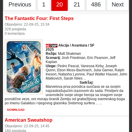
Previous
1
20
21
486
Next
The Fantastic Four: First Steps
Objavljeno: 22-09-25, 15:34
329 pregleda
0 komentara
Akcija / Avantura / SF
2025
Režija:
Matt Shakman
Scenarij:
Josh Friedman, Eric Pearson, Jeff
Kaplan
Uloge:
Pedro Pascal, Vanessa Kirby, Joseph
Quinn, Ebon Moss-Bachrach, Julia Garner, Ralph
Ineson, Natasha Lyonne, Paul Walter Hauser, John
Malkovich, Sarah Niles ...
Sadržaj:
Marvelova prva porodica suočava se sa svojim
najzastrašujućim izazovom do sada. Prisiljeni da
uravnoteže svoje uloge heroja sa snagom svoje
porodične veze, oni moraju braniti Zemlju od grabežljivog svemirskog boga
po imenu Galaktus i njegovog glasnika Srebrnog surfera ... ...
DOWNLOAD
American Sweatshop
Objavljeno: 22-09-25, 14:45
160 pregleda