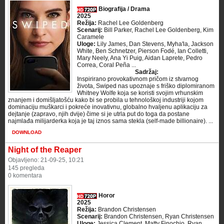
Biografija / Drama
2025
Režija:
Rachel Lee Goldenberg
Scenarij:
Bill Parker, Rachel Lee Goldenberg, Kim
Caramele
Uloge:
Lily James, Dan Stevens, Myha'la, Jackson
White, Ben Schnetzer, Pierson Fodé, Ian Colletti,
Mary Neely, Ana Yi Puig, Aidan Laprete, Pedro
Correa, Coral Peña ...
Sadržaj:
Inspirirano provokativnom pričom iz stvarnog
života, Swiped nas upoznaje s friško diplomiranom
Whitney Wolfe koja se koristi svojim vrhunskim
znanjem i domišljatošću kako bi se probila u tehnološkoj industriji kojom
dominaciju muškarci i pokreće inovativnu, globalno hvaljenu aplikaciju za
dejtanje (zapravo, njih dvije) čime si je utrla put do toga da postane
najmlađa milijarderka koja je taj iznos sama stekla (self-made billionaire). ...
DOWNLOAD
Night of the Reaper
Objavljeno: 21-09-25, 10:21
145 pregleda
0 komentara
Horor
2025
Režija:
Brandon Christensen
Scenarij:
Brandon Christensen, Ryan Christensen
Uloge:
Jessica Clement, Matty Finochio, Ryan