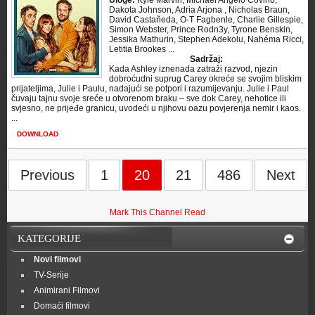
Uloge:
Kyle Marvin, Michael Angelo Covino,
Dakota Johnson, Adria Arjona , Nicholas Braun,
David Castañeda, O-T Fagbenle, Charlie Gillespie,
Simon Webster, Prince Rodn3y, Tyrone Benskin,
Jessika Mathurin, Stephen Adekolu, Nahéma Ricci,
Letitia Brookes ...
Sadržaj:
Kada Ashley iznenada zatraži razvod, njezin
dobroćudni suprug Carey okreće se svojim bliskim
prijateljima, Julie i Paulu, nadajući se potpori i razumijevanju. Julie i Paul
čuvaju tajnu svoje sreće u otvorenom braku – sve dok Carey, nehotice ili
svjesno, ne prijeđe granicu, uvodeći u njihovu oazu povjerenja nemir i kaos.
...
DOWNLOAD
Previous
1
20
21
486
Next
Mark This Channel Read
KATEGORIJE
Novi filmovi
TV-Serije
Animirani Filmovi
Domaći filmovi