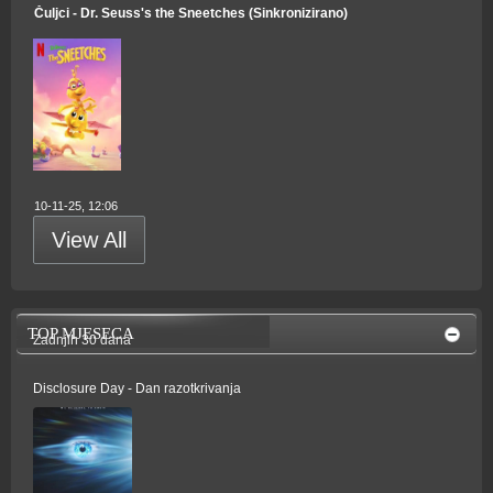
Čuljci - Dr. Seuss's the Sneetches (Sinkronizirano)
10-11-25, 12:06
View All
TOP MJESECA
Zadnjih 30 dana
Disclosure Day - Dan razotkrivanja