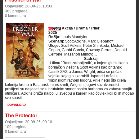
Objavljeno: 20-09-25, 10:03
363 pregleda
0 komentara
Akcija / Drama / Triler
2025
Režija:
Louis Mandylor
Scenarij:
Scott Adkins, Marc Clebanoff
Uloge:
Scott Adkins, Peter Shinkoda, Michael
Copon, Gabbi Garcia, Cowboy Cerron, Donald
Cerrone, Masanori Mimoto ...
Sadržaj:
U filmu "Ratni zarobljenik", u kojem glumi ikona
borilačkih vještina Scott Adkins kao britanski
časnik SAS-a James Wright, priča se priča o
vojniku kojeg su zarobili Japanci i držali u
filipinskom ratnom logoru. Prije nego što cijela
kolonija krene u Bataanski marš smrti, Wright i njegovi suzatvorenici
prisiljeni su natjecati se u brutalnim smrtonosnim borbama za zabavu svojih
otmičara. Adkins pruža najbolju izvedbu u karijeri kao čovjek koji bi ih mogao
sve spasiti. ...
DOWNLOAD
The Protector
Objavljeno: 20-09-25, 09:10
109 pregleda
0 komentara