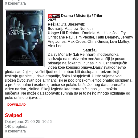
0 komentara
Drama / Misterija / Triler
2025
Režija:
Uta Briesewitz
Scenarij:
Matthew Nemeth
Uloge:
Lili Reinhart, Daniela Melchior, Joel Fry,
Christiane Paul, Tim Plester, Faith Delaney, Jeremy
Ang Jones, Max Croes, Chris Ginesi, Levi Mattey,
Alex Lee ...
Sadržaj:
Daisy Moriarty (Lili Reinhart), moderatorka
sadržaja na društvenim mrežama, čiji je posao
brisanje najšokantnijih, nasilnih i uznemirujućih
videa koje korisnici prijave.Daisy svakodnevno
gleda sadržaj koji većini ljudi ne bi trebao biti dostupan – prizore koji
testiraju granice ljudske empatije, šoka i otupjelosti. U isto vrijeme vodi
složen život izvan posla: financijski je pod pritiskom, emocionalno iscrpljena,
a profesionalne i osobne granice se polako brišu.Jednog dana pronađe
video naziva „Nailed It“ koji izgleda kao stvaran čin nasilja – možda
mučenja. Ne može ga zaboraviti; sumnja da je to nešto mnogo ozbiljnije od
puke online prijave. ...
DOWNLOAD
Swiped
Objavljeno: 21-09-25, 10:56
140 pregleda
0 komentara