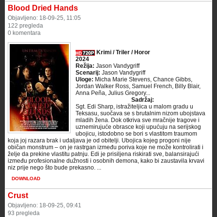
Blood Dried Hands
Objavljeno: 18-09-25, 11:05
122 pregleda
0 komentara
Krimi / Triler / Horor
2024
Režija:
Jason Vandygriff
Scenarij:
Jason Vandygriff
Uloge:
Micha Marie Stevens, Chance Gibbs,
Jordan Walker Ross, Samuel French, Billy Blair,
Anna Peña, Julius Gregory...
Sadržaj:
Sgt. Edi Sharp, istražiteljica u malom gradu u
Teksasu, suočava se s brutalnim nizom ubojstava
mladih žena. Dok otkriva sve mračnije tragove i
uznemirujuće obrasce koji upućuju na serijskog
ubojicu, istodobno se bori s vlastitom traumom
koja joj razara brak i udaljava je od obitelji. Ubojica kojeg progoni nije
običan monstrum – on je rastrgan između poriva koje ne može kontrolirati i
želje da prekine vlastitu patnju. Edi je prisiljena riskirati sve, balansirajući
između profesionalne dužnosti i osobnih demona, kako bi zaustavila krvavi
niz prije nego što bude prekasno. ...
DOWNLOAD
Crust
Objavljeno: 18-09-25, 09:41
93 pregleda