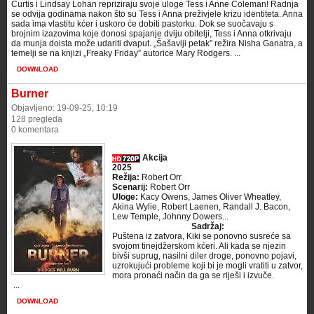
Curtis i Lindsay Lohan repriziraju svoje uloge Tess i Anne Coleman! Radnja
se odvija godinama nakon što su Tess i Anna preživjele krizu identiteta. Anna
sada ima vlastitu kćer i uskoro će dobiti pastorku. Dok se suočavaju s
brojnim izazovima koje donosi spajanje dviju obitelji, Tess i Anna otkrivaju
da munja doista može udariti dvaput. „Šašaviji petak” režira Nisha Ganatra, a
temelji se na knjizi „Freaky Friday” autorice Mary Rodgers. ...
DOWNLOAD
Burner
Objavljeno: 19-09-25, 10:19
128 pregleda
0 komentara
Akcija
2025
Režija:
Robert Orr
Scenarij:
Robert Orr
Uloge:
Kacy Owens, James Oliver Wheatley,
Akina Wylie, Robert Laenen, Randall J. Bacon,
Lew Temple, Johnny Dowers...
Sadržaj:
Puštena iz zatvora, Kiki se ponovno susreće sa
svojom tinejdžerskom kćeri. Ali kada se njezin
bivši suprug, nasilni diler droge, ponovno pojavi,
uzrokujući probleme koji bi je mogli vratiti u zatvor,
mora pronaći način da ga se riješi i izvuče.
​ ...
DOWNLOAD