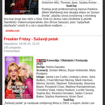
Gretchen Mol, Thomas Jane, Saskia Archer ...
Sadržaj:
Radnja prati profesionalnog lopova Parkera
(Mark Wahlberg) koji okuplja ekipu za "posao
života", pljačku ulova izvučenog s morskog
dna koji drugi dan stiže u New York.Uz desnu ruku Grofielda (LaKeith
Stanfield) i hakericu/operativku Zen (Rosa Salazar), plan "opljačkati
pljačkaše" uvlači ih u rat s njujorškom mafijom. ...
DOWNLOAD
Freakier Friday - Šašaviji petak
Objavljeno: 19-09-25, 10:23
185 pregleda
0 komentara
Komedija / Obiteljski / Fantazija
2025
Režija:
Nisha Ganatra
Scenarij:
Jordan Weiss, Elyse Hollander, Mary
Rodgers
Uloge:
Jamie Lee Curtis, Lindsay Lohan, Julia
Butters, Chad Michael Murray, Mark Harmon,
Manny Jacinto, Stephen Tobolowsky, Vanessa
Bayer, Rosalind Chao, Maitreyi Ramakrishnan,
Christina Vidal, Haley Hudson, Lucille Soong,
Sophia Bui, Reasha Honaker, Jaden Carson
Baker, Sophia Hammons, Kiran Deol ...
Sadržaj:
„Šašaviji petak” je nastavak omiljenog filma iz 2003. u kojem Jamie Lee