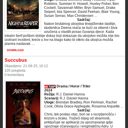
Robbins, Summer H. Howell, Huxley Fisher, Ben
Cockell, Savannah Miller, Bryn Samuel, Drake
Seipert, Isla Spencer, David Feehan, Blair Young,
Susan Serrao, Max Christensen ...
Sadržaj:
Nakon brutalnog ubojstva tinejdžerske dadilje,
studentica Deena vraća se kući za vikend i biva
uvučena u vlastiti posao čuvanja djece. Kada
lokalni šerif poštom dobije dokaz koji dokazuje da ubojstvo možda nije bio
izolirani incident, kreće u lov na blago kako bi otkrio da ubojica možda
planira nastavak. ...
DOWNLOAD
Succubus
Objavljeno: 21-09-25, 10:12
105 pregleda
0 komentara
Drama / Horor / Triler
2024
Režija:
R.J. Daniel Hanna
Scenarij:
R.J. Daniel Hanna
Uloge:
Brendan Bradley, Ron Perlman, Rachel
Cook, Olivia Grace Applegate, Rosanna Arquette ...
Sadržaj:
Chris, tek postao otac, bori se s iscrpljenošću i
krizom u braku. Tražeći bijeg od stvarnosti,
priključuje se aplikaciji za upoznavanje gdje
upoznaje očaravajuću i enigmatičnu Adru. U