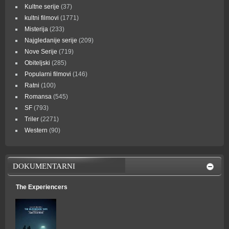
Kultne serije
(37)
kultni filmovi
(1771)
Misterija
(233)
Najgledanije serije
(209)
Nove Serije
(719)
Obiteljski
(285)
Popularni filmovi
(146)
Ratni
(100)
Romansa
(545)
SF
(793)
Triler
(2271)
Western
(90)
DOKUMENTARNI
The Experiencers