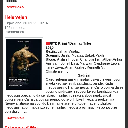
slobodu. ...
DOWNLOAD
Hele vejen
Objavljeno: 20-09-25, 10:16
162 pregleda
0 komentara
Krimi / Drama / Triler
2025
Režija:
Jahfar Muataz
Scenarij:
Jahfar Muataz, Babak Vakili
Uloge:
Afshin Firouzi, Charlotte Fich, Albert Arthur
Amiryan, Soheil Bavi, Marwan, Stephanie Leon,
Tarek Zayat, Arian Kashef, Kenneth M.
Christensen ...
Sadržaj:
Cairo, reformirani kriminalac uživa u svom novom
životu kao savjetnik za izlaz iz bande. Kada
njegov sestrić Hamza nestane, Cairo otkriva da se
potajno pridružio njegovoj bivšoj bandi.Uprkos
njegovom obećanju da će izbjeći nasilje, frustracija zbog neaktivnosti
policije tjera Caira da potraži pomoć od svojih bivših veza iz podzemlja.
Njegova istraga ga vodi do kriminalne scene u Kopenhagenu.Uprkos
njegovim naporima da izbjegne nasilje, njegovi prošli instinkti ponovo se
pojavljuju ... ...
DOWNLOAD
Prisoner of War