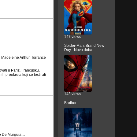
147 views
Spider-Man: Brand New
Day - Novo doba
 Madeleine Arthur, Torrance
ovati u Pariz, Francusku.
h preokreta koji će testirati
143 views
Brother
 De Murguia ...