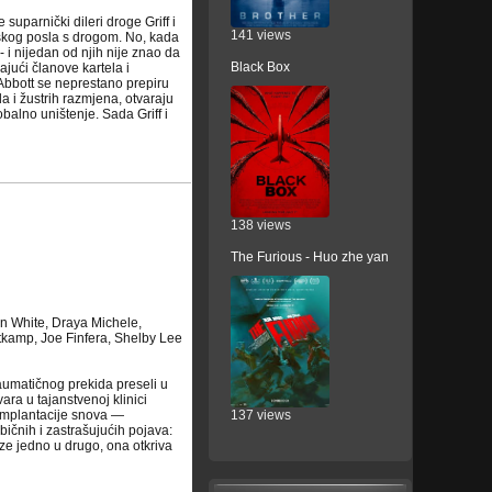
uparnički dileri droge Griff i
141 views
nskog posla s drogom. No, kada
- i nijedan od njih nije znao da
Black Box
ajući članove kartela i
i Abbott se neprestano prepiru
 i žustrih razmjena, otvaraju
balno uništenje. Sada Griff i
138 views
The Furious - Huo zhe yan
an White, Draya Michele,
kamp, Joe Finfera, Shelby Lee
umatičnog prekida preseli u
ra u tajanstvenoj klinici
 implantacije snova —
137 views
ičnih i zastrašujućih pojava:
aze jedno u drugo, ona otkriva