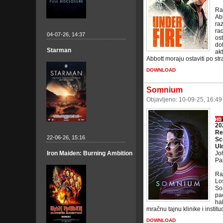
Ra
Ab
raz
rad
04-07-26, 14:37
ost
do
Starman
akt
Abbott moraju ostaviti po stra
DOWNLOAD
Somnium
Objavljeno: 10-09-25, 16:4
20
Re
22-06-26, 15:16
Sc
Ul
Iron Maiden: Burning Ambition
Jo
Par
Ra
Los
Som
pa
hal
mračnu tajnu klinike i institu
DOWNLOAD