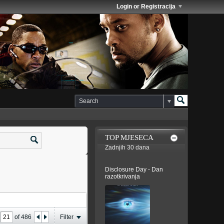
Login or Registracija
TOP MJESECA
Zadnjih 30 dana
Disclosure Day - Dan
razotkrivanja
e
of
486
Filter