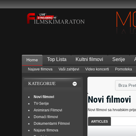
Top Lista
Kultni filmovi
Serije
Home
Najave filmova
Vaši zahtjevi
Video koncerti
Pornoteka
KATEGORIJE
Novi filmovi
Novi filmovi
TV-Serije
Novi filmovi sa hrvatskim pr
Animirani Filmovi
Domaći filmovi
ARTICLES
Dokumentarni Filmovi
Najave filmova