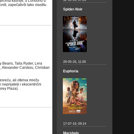
oljećima kasnije, u Londonu u
iti, zapečativši tako vlastitu
Spider-Noir
28-05-26, 11:00
y Beans, Talia Ryder, Lera
 Alexander Carstoiu, Christian
Euphoria
sreću, ali otkriva mrežu
eprijatelji i ekscentrični
brey Plaza).
17-07-19, 09:14
Marshals