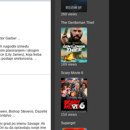
268 views
The Gentleman Thief
or Garber ...
nih nagodbi između
znim planiranjem i strogim
ce (Lily James), koja treba
 postaje smrtonosna. ...
169 views
Scary Movie 6
owen, Bishop Stevens, Dazelle
154 views
ntalvo ...
Supergirl
eni grad po imenu Savage. Ali
čni su da opravdaju svoje ime