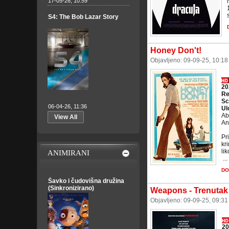
17-05-26, 10:59
S4: The Bob Lazar Story
Honey Don't!
Objavljeno: 09-09-25, 10:1
20
Re
Sc
06-04-26, 11:36
Ul
Ab
View All
An
Pr
kr
li
ANIMIRANI
​ ...
DO
Šavko i čudovišna družina
(Sinkronizirano)
Weapons - Trenutak 
Objavljeno: 09-09-25, 09:3
20