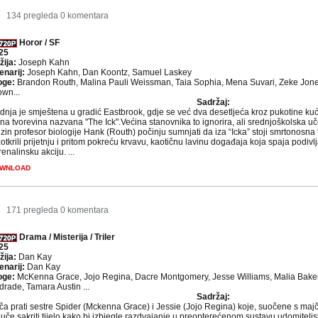
6
134 pregleda
0 komentara
Horor / SF
25
žija:
Joseph Kahn
enarij:
Joseph Kahn, Dan Koontz, Samuel Laskey
oge:
Brandon Routh, Malina Pauli Weissman, Taia Sophia, Mena Suvari, Zeke Jone
own...
Sadržaj:
dnja je smještena u gradić Eastbrook, gdje se već dva desetljeća kroz pukotine kuća
jna tvorevina nazvana "The Ick".Većina stanovnika to ignorira, ali srednjoškolska 
zin profesor biologije Hank (Routh) počinju sumnjati da iza “Icka” stoji smrtonosn
otkrili prijetnju i pritom pokreću krvavu, kaotičnu lavinu događaja koja spaja podivlj
enalinsku akciju. ...
WNLOAD
4
171 pregleda
0 komentara
Drama / Misterija / Triler
25
žija:
Dan Kay
enarij:
Dan Kay
oge:
McKenna Grace, Jojo Regina, Dacre Montgomery, Jesse Williams, Malia Baker
drade, Tamara Austin ...
Sadržaj:
iča prati sestre Spider (Mckenna Grace) i Jessie (Jojo Regina) koje, suočene s maj
uče sakriti tijelo kako bi izbjegle razdvajanje u preopterećenom sustavu udomiteljs