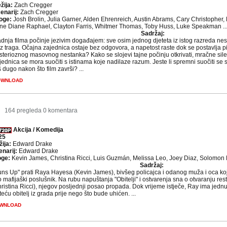
žija:
Zach Cregger
enarij:
Zach Cregger
oge:
Josh Brolin, Julia Garner, Alden Ehrenreich, Austin Abrams, Cary Christophe
ne Diane Raphael, Clayton Farris, Whitmer Thomas, Toby Huss, Luke Speakman ..
Sadržaj:
dnja filma počinje jezivim događajem: sve osim jednog djeteta iz istog razreda nest
z traga. Očajna zajednica ostaje bez odgovora, a napetost raste dok se postavlja pitan
sterioznog masovnog nestanka? Kako se slojevi tajne počinju otkrivati, mračne sile
jednica se mora suočiti s istinama koje nadilaze razum. Jeste li spremni suočiti se s
š dugo nakon što film završi? ...
OWNLOAD
9
164 pregleda
0 komentara
Akcija / Komedija
25
žija:
Edward Drake
enarij:
Edward Drake
oge:
Kevin James, Christina Ricci, Luis Guzmán, Melissa Leo, Joey Diaz, Solomon 
Sadržaj:
ns Up" prati Raya Hayesa (Kevin James), bivšeg policajca i odanog muža i oca koji
 mafijaški poslušnik. Na rubu napuštanja "Obitelji" i ostvarenja sna o otvaranju re
ristina Ricci), njegov posljednji posao propada. Dok vrijeme istječe, Ray ima jednu
teću obitelj iz grada prije nego što bude uhićen. ...
WNLOAD