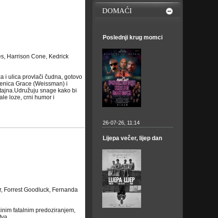
DOMAĆI
Poslednji krug momci
s, Harrison Cone, Kedrick
 i ulica provlači čudna, gotovo
učenica Grace (Weissman) i
a tajna.Udružuju snage kako bi
ale loze, crni humor i
26-07-26, 11:14
Lijepa večer, lijep dan
, Forrest Goodluck, Fernanda
činim fatalnim predoziranjem,
tva.