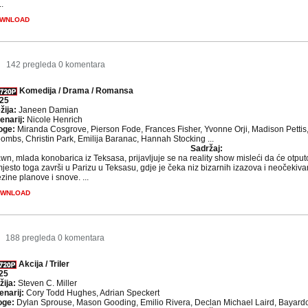
..
WNLOAD
3
142 pregleda
0 komentara
Komedija / Drama / Romansa
25
žija:
Janeen Damian
enarij:
Nicole Henrich
oge:
Miranda Cosgrove, Pierson Fode, Frances Fisher, Yvonne Orji, Madison Pettis,
ombs, Christin Park, Emilija Baranac, Hannah Stocking ...
Sadržaj:
wn, mlada konobarica iz Teksasa, prijavljuje se na reality show misleći da će otput
jesto toga završi u Parizu u Teksasu, gdje je čeka niz bizarnih izazova i neočekivani
ezine planove i snove. ...
WNLOAD
188 pregleda
0 komentara
Akcija / Triler
25
žija:
Steven C. Miller
enarij:
Cory Todd Hughes, Adrian Speckert
oge:
Dylan Sprouse, Mason Gooding, Emilio Rivera, Declan Michael Laird, Bayardo