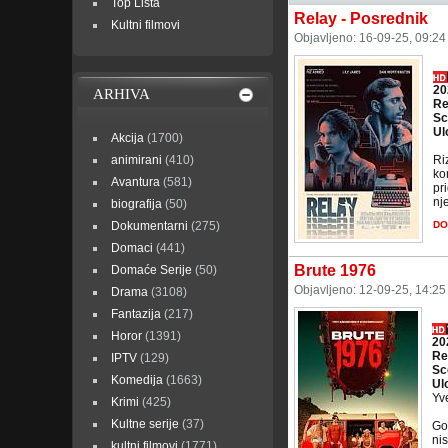
Top Lista
Relay - Posrednik
Kultni filmovi
Objavljeno: 16-09-25, 09:2
20
ARHIVA
Re
Sc
Ul
Akcija
(1700)
animirani
(410)
Ri
ko
Avantura
(581)
pr
nj
biografija
(50)
Dokumentarni
(275)
DO
Domaci
(441)
Brute 1976
Domaće Serije
(50)
Objavljeno: 12-09-25, 14:2
Drama
(3108)
Fantazija
(217)
Horor
(1391)
20
Re
IPTV
(129)
Sc
Komedija
(1663)
Ul
Yv
Krimi
(425)
Kultne serije
(37)
God
ni
kultni filmovi
(1771)