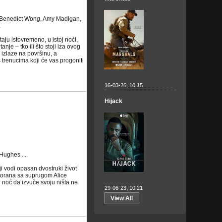
r, Benedict Wong, Amy Madigan,
.
aju istovremeno, u istoj noći,
je – tko ili što stoji iza ovog
 izlaze na površinu, a
 trenucima koji će vas progoniti
16-03-26, 10:15
Hijack
Hughes ...
 vodi opasan dvostruki život
storana sa suprugom Alice
 noć da izvuče svoju ništa ne
29-06-23, 10:21
View All