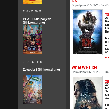
Ick
Objavljeno: 07-09-25, 09:4
11-04-26, 19:27
20
GOAT: Okus pobjede
Re
(Sinkronizirano)
Sc
Ul
Br
Ra
bil
nje
raz
adr
DO
01-04-26, 14:28
What We Hide
Zootopia 2 (Sinkronizirano)
Objavljeno: 06-09-25, 10:3
20
Re
Sc
Ul
An
Pr
odl