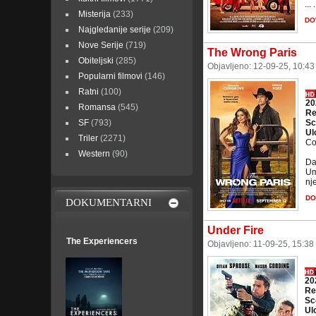
... .
Misterija
(233)
DO
Najgledanije serije
(209)
Nove Serije
(719)
The Wrong Paris
Obiteljski
(285)
Objavljeno: 12-09-25, 10:4
Popularni filmovi
(146)
Ratni
(100)
20
Romansa
(545)
Re
SF
(793)
Sc
Ul
Triler
(2271)
Co
Western
(90)
Da
Um
nj
DO
DOKUMENTARNI
Under Fire
The Experiencers
Objavljeno: 11-09-25, 15:38
20
Re
Sc
Ul