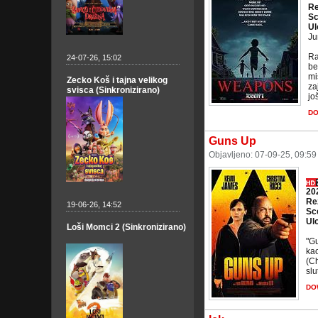
Re
Sc
Ul
Ju
Ra
24-07-26, 15:02
be
mi
Zecko Koš i tajna velikog
za
svisca (Sinkronizirano)
jo
D
Guns Up
Objavljeno: 07-09-25, 09:5
20
Re
19-06-26, 14:52
Sc
Ul
Loši Momci 2 (Sinkronizirano)
"Gu
kao
(Ch
slu
DO