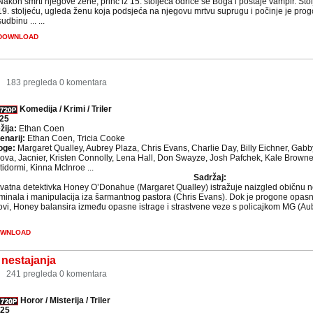
Nakon smrti njegove žene, princ iz 15. stoljeća odriče se Boga i postaje vampir. St
19. stoljeću, ugleda ženu koja podsjeća na njegovu mrtvu suprugu i počinje je progon
sudbinu ... ...
DOWNLOAD
8
183 pregleda
0 komentara
Komedija / Krimi / Triler
25
žija:
Ethan Coen
enarij:
Ethan Coen, Tricia Cooke
oge:
Margaret Qualley, Aubrey Plaza, Chris Evans, Charlie Day, Billy Eichner, Gabb
ova, Jacnier, Kristen Connolly, Lena Hall, Don Swayze, Josh Pafchek, Kale Browne,
tidormi, Kinna McInroe ...
Sadržaj:
ivatna detektivka Honey O’Donahue (Margaret Qualley) istražuje naizgled običnu ne
iminala i manipulacija iza šarmantnog pastora (Chris Evans). Dok je progone opasni n
kovi, Honey balansira između opasne istrage i strastvene veze s policajkom MG (Au
WNLOAD
nestajanja
1
241 pregleda
0 komentara
Horor / Misterija / Triler
25