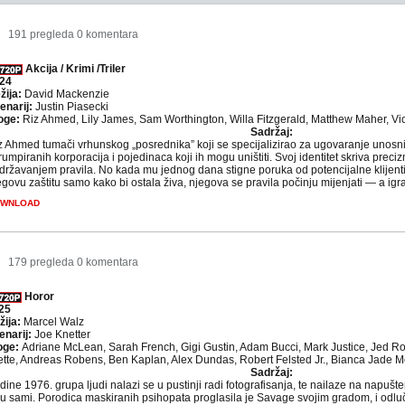
4
191 pregleda
0 komentara
Akcija / Krimi /Triler
24
žija:
David Mackenzie
enarij:
Justin Piasecki
oge:
Riz Ahmed, Lily James, Sam Worthington, Willa Fitzgerald, Matthew Maher, Vict
Sadržaj:
z Ahmed tumači vrhunskog „posrednika” koji se specijalizirao za ugovaranje unos
rumpiranih korporacija i pojedinaca koji ih mogu uništiti. Svoj identitet skriva preci
idržavanjem pravila. No kada mu jednog dana stigne poruka od potencijalne klijenti
egovu zaštitu samo kako bi ostala živa, njegova se pravila počinju mijenjati — a igra
WNLOAD
5
179 pregleda
0 komentara
Horor
25
žija:
Marcel Walz
enarij:
Joe Knetter
oge:
Adriane McLean, Sarah French, Gigi Gustin, Adam Bucci, Mark Justice, Jed R
ette, Andreas Robens, Ben Kaplan, Alex Dundas, Robert Felsted Jr., Bianca Jade Mo
Sadržaj:
ine 1976. grupa ljudi nalazi se u pustinji radi fotografisanja, te nailaze na napušt
su sami. Porodica maskiranih psihopata proglasila je Savage svojim gradom, i odlu