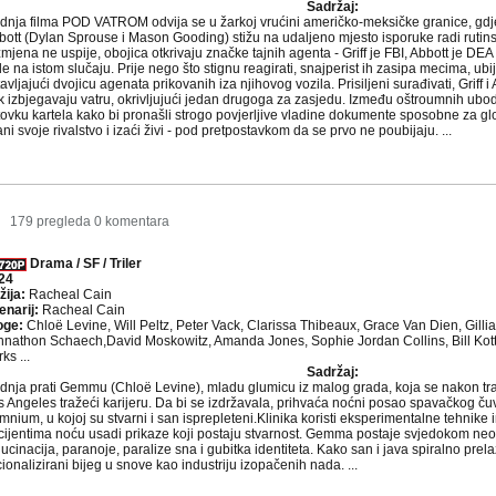
Sadržaj:
dnja filma POD VATROM odvija se u žarkoj vrućini američko-meksičke granice, gdje s
bott (Dylan Sprouse i Mason Gooding) stižu na udaljeno mjesto isporuke radi ruti
mjena ne uspije, obojica otkrivaju značke tajnih agenta - Griff je FBI, Abbott je DEA 
e na istom slučaju. Prije nego što stignu reagirati, snajperist ih zasipa mecima, ubij
avljajući dvojicu agenata prikovanih iza njihovog vozila. Prisiljeni surađivati, Griff 
k izbjegavaju vatru, okrivljujući jedan drugoga za zasjedu. Između oštroumnih uboda
ovku kartela kako bi pronašli strogo povjerljive vladine dokumente sposobne za glo
ni svoje rivalstvo i izaći živi - pod pretpostavkom da se prvo ne poubijaju. ...
9
179 pregleda
0 komentara
Drama / SF / Triler
24
žija:
Racheal Cain
enarij:
Racheal Cain
oge:
Chloë Levine, Will Peltz, Peter Vack, Clarissa Thibeaux, Grace Van Dien, Gilli
hnathon Schaech,David Moskowitz, Amanda Jones, Sophie Jordan Collins, Bill Kott
ks ...
Sadržaj:
dnja prati Gemmu (Chloë Levine), mladu glumicu iz malog grada, koja se nakon tra
 Angeles tražeći karijeru. Da bi se izdržavala, prihvaća noćni posao spavačkog čuva
nium, u kojoj su stvarni i san isprepleteni.Klinika koristi eksperimentalne tehnike
cijentima noću usadi prikaze koji postaju stvarnost. Gemma postaje svjedokom neob
ucinacija, paranoje, paralize sna i gubitka identiteta. Kako san i java spiralno prel
cionalizirani bijeg u snove kao industriju izopačenih nada. ...