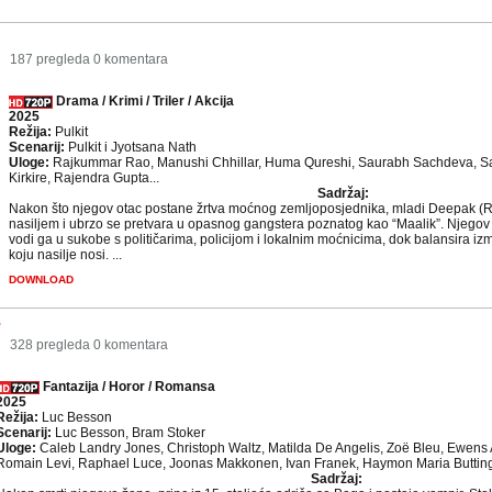
2
187 pregleda
0 komentara
Drama / Krimi / Triler / Akcija
2025
Režija:
Pulkit
Scenarij:
Pulkit i Jyotsana Nath
Uloge:
Rajkummar Rao, Manushi Chhillar, Huma Qureshi, Saurabh Sachdeva, 
Kirkire, Rajendra Gupta...
Sadržaj:
Nakon što njegov otac postane žrtva moćnog zemljoposjednika, mladi Deepak 
nasiljem i ubrzo se pretvara u opasnog gangstera poznatog kao “Maalik”. Njegov 
vodi ga u sukobe s političarima, policijom i lokalnim moćnicima, dok balansira izm
koju nasilje nosi. ...
DOWNLOAD
e
8
328 pregleda
0 komentara
Fantazija / Horor / Romansa
2025
Režija:
Luc Besson
Scenarij:
Luc Besson, Bram Stoker
Uloge:
Caleb Landry Jones, Christoph Waltz, Matilda De Angelis, Zoë Bleu, Ewens 
Romain Levi, Raphael Luce, Joonas Makkonen, Ivan Franek, Haymon Maria Buttinger
Sadržaj: