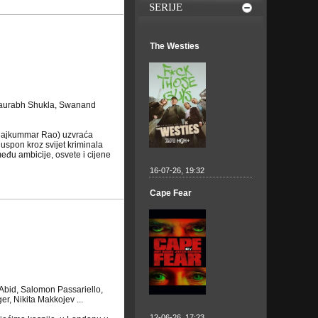
SERIJE
The Westies
Saurabh Shukla, Swanand
(Rajkummar Rao) uzvraća
uspon kroz svijet kriminala
eđu ambicije, osvete i cijene
16-07-26, 19:32
Cape Fear
Abid, Salomon Passariello,
, Nikita Makkojev ...
12-06-26, 17:23