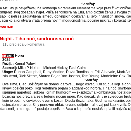
eetal Sheth ...
Sadržaj:
la McCay je osvježavajuća komedija s dramskim elementima koja prati život obične
omijeniti svoj dosadan svijet. Priča se fokusira na Ellu, ambicioznu ženu u svojim t
sao i osjeti se zaglavljena između obiteljskih očekivanja i svojih vlastitih snova. 
tuaciji koja joj otvara vrata prema novim mogućnostima, počinje riskirati i koračati i
OWNLOAD
 Night - Tiha noć, smrtonosna noć
6
115 pregleda
0 komentara
Horor
2025
Režija:
Kemal Palevi
Scenarij:
Mike P. Nelson, Michael Hickey, Paul Caimi
Uloge:
Rohan Campbell, Ruby Modine, David Tomlinson, Erik Athavale, Mark Ac
Isla Verot, Rick Skene, Sharon Bajer, Yan Joseph, Tom Young, Madeleine Cox, To
Sadržaj:
Ove zime, Djed Božićnjak ne donosi darove… nego osvetu! Od studija koji je donio T
krvavi božićni pokolj koji redefinira pojam blagdanskog horora. Tiha noć, smrtono
ispunjen napetosti, šokom i crnim humorom — eksplozivna kombinacija nostalgij
božićna noć pretvara se u ledenu noćnu moru. Kao dječak, Billy je svjedočio bruta
koje je počinio čovjek odjeven u kostim Djeda Božićnjaka. Godinama kasnije, ob
osjećajem pravde, Billy ponovno oblači crveno odijelo – ali ovaj put kao krvnik. D
ar smrti, a mali gradić postaje poprište užasa u kojem će nestašni platiti najvišu cij