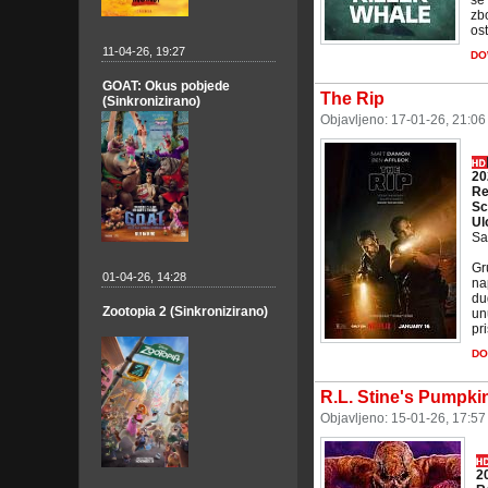
se
zb
ost
11-04-26, 19:27
DO
GOAT: Okus pobjede
The Rip
(Sinkronizirano)
Objavljeno: 17-01-26, 21:0
20
Re
Sc
Ul
Sa
Gr
01-04-26, 14:28
na
du
Zootopia 2 (Sinkronizirano)
un
pri
DO
R.L. Stine's Pumpk
Objavljeno: 15-01-26, 17:5
2