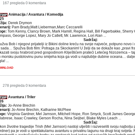
9
167 pregleda
0 komentara
Animacija / Avantura / Komedija
25
žija:
Derek Drymon
enarij:
Pam Brady,Matt Lieberman,Marc Ceccarelli
oge:
Tom Kenny, Clancy Brown, Mark Hamill, Regina Hall, Bill Fagerbakke, Sherry 
mpass, George Lopez, Mary Jo Catlett, Mr. Lawrence, Lori Alan ...
Sadržaj:
užva Bob i njegovi prijatelji iz Bikini doline kreću na svoje najveće, potpuno novo
 sada… Spužva Bob film: Potraga za Skockanim! U želji da se dokaže kao „pravi fr
kazati svoju hrabrost pred gospodinom Kliještićem prateći Letećeg Nizozemca – t
u morsku pustolovinu punu smijeha koja ga vodi u najdublje dubine oceana… dalje 
gla! ...
WNLOAD
0
278 pregleda
0 komentara
Avantura / Triler
26
žija:
Jo-Anne Brechin
enarij:
Jo-Anne Brechin, Katharine McPhee
oge:
Virginia Gardner, Mel Jarnson, Mitchell Hope, Ron Smyck, Scott James George
labrese, Isaac Crawley, Gerson Rocha, Nina Seijbel, Blake Myles Leach ...
Sadržaj:
on životne tragedije Trish (Mel Jarnson) nastoji utješiti i razveseliti svoju najbolju 
rdner) pa je vodi u spektakularnu avanturu u privatnu lagunu na drugi kraj svijeta.