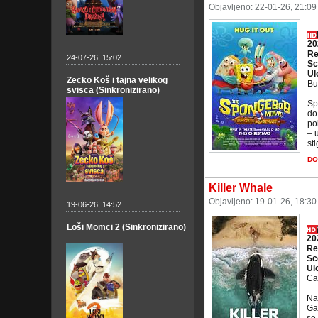
Objavljeno: 22-01-26, 21:0
20
Re
24-07-26, 15:02
Sc
Ul
Zecko Koš i tajna velikog
Bu
svisca (Sinkronizirano)
Sp
do
po
– 
sti
DO
Killer Whale
Objavljeno: 19-01-26, 18:3
19-06-26, 14:52
Loši Momci 2 (Sinkronizirano)
20
Re
Sc
Ul
Ca
Nak
Ga