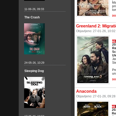
Ma
pr
11-06-26, 09:33
lo
DO
The Crash
Greenland 2: Migrat
Objavljeno: 27-01-26, 10:0
20
Re
Sc
Ul
Je
Si
24-05-26, 10:29
Pr
Sleeping Dog
un
DO
Anaconda
Objavljeno: 27-01-26, 09:2
20
Re