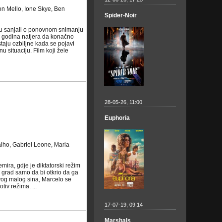
on Mello, Ione Skye, Ben
Spider-Noir
ek su sanjali o ponovnom snimanju
h godina natjera da konačno
taju ozbiljne kada se pojavi
 situaciju. Film koji žele
28-05-26, 11:00
Euphoria
lho, Gabriel Leone, Maria
ira, gdje je diktatorski režim
i grad samo da bi otkrio da ga
 svog malog sina, Marcelo se
iv režima. ...
17-07-19, 09:14
Marshals