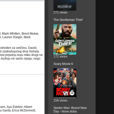
271 views
The Gentleman Thief
, Mark Whitten, Brent Mukai,
, Lauren Daigle, Mark
određen za veličinu. David,
d zastrašujućeg diva Goliata.
ed prijetnju koju nitko drugi ne
172 views
 na kušnju ne samo njega, nego
Scary Movie 6
158 views
rn, Ayo Edebiri, Albert
Spider-Man: Brand New
y Garity, Erica McDermott,
Day - Novo doba