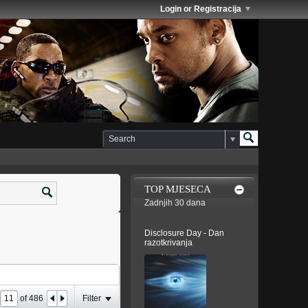
Login or Registracija
TOP MJESECA
Zadnjih 30 dana
Disclosure Day - Dan
razotkrivanja
e
of
486
Filter