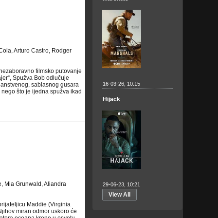
Cola, Arturo Castro, Rodger
 i nezaboravno filmsko putovanje
ajer“, Spužva Bob odlučuje
16-03-26, 10:15
ajanstvenog, sablasnog gusara
nego što je ijedna spužva ikad
Hijack
, Mia Grunwald, Aliandra
29-06-23, 10:21
View All
prijateljicu Maddie (Virginia
 Njihov miran odmor uskoro će