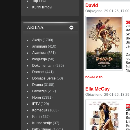
Top Lista
David
Kultni filmovi
Objavljeno: 29-01-26, 17:0
20
ARHIVA
Re
Sc
Ul
Akcija
(1700)
Br
animirani
(410)
Ja
Avantura
(581)
Da
je
biografija
(50)
Be
Dokumentarni
(275)
že
čit
Domaci
(441)
DOWNLOAD
Domaće Serije
(50)
Drama
(3108)
Ella McCay
Fantazija
(217)
Objavljeno: 29-01-26, 13:2
Horor
(1391)
IPTV
(129)
20
Komedija
(1663)
Re
Krimi
(425)
Sc
Ul
Kultne serije
(37)
Br
kultni filmovi
(1771)