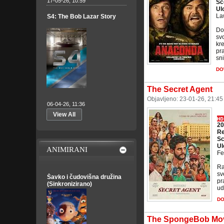
17-05-26, 10:59
Sc
Ul
La
S4: The Bob Lazar Story
Dou
sv
kr
pra
sni
DO
The Secret Agent
Objavljeno: 23-01-26, 21:4
06-04-26, 11:36
View All
20
Re
Sc
Ul
ANIMIRANI
Fe
Ra
sv
Šavko i čudovišna družina
pr
(Sinkronizirano)
ud
D
The SpongeBob Movi