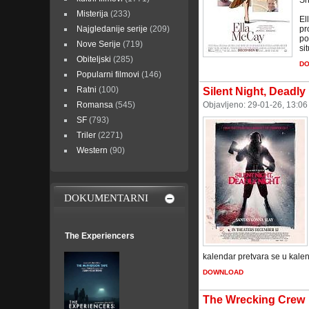
Sh
Misterija
(233)
El
Najgledanije serije
(209)
pr
po
Nove Serije
(719)
si
Obiteljski
(285)
D
Popularni filmovi
(146)
Ratni
(100)
Silent Night, Deadly
Romansa
(545)
Objavljeno: 29-01-26, 13:0
SF
(793)
Triler
(2271)
Western
(90)
DOKUMENTARNI
The Experiencers
kalendar pretvara se u kalend
DOWNLOAD
The Wrecking Crew