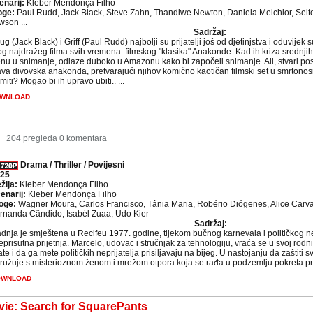
enarij:
Kleber Mendonça Filho
oge:
Paul Rudd, Jack Black, Steve Zahn, Thandiwe Newton, Daniela Melchior, Selt
wson ...
Sadržaj:
g (Jack Black) i Griff (Paul Rudd) najbolji su prijatelji još od djetinjstva i oduvij
og najdražeg filma svih vremena: filmskog "klasika" Anakonde. Kad ih kriza srednji
enu u snimanje, odlaze duboko u Amazonu kako bi započeli snimanje. Ali, stvari pos
va divovska anakonda, pretvarajući njihov komično kaotičan filmski set u smrtonosnu
miti? Mogao bi ih upravo ubiti.. ...
WNLOAD
5
204 pregleda
0 komentara
Drama / Thriller / Povijesni
25
žija:
Kleber Mendonça Filho
enarij:
Kleber Mendonça Filho
oge:
Wagner Moura, Carlos Francisco, Tânia Maria, Robério Diógenes, Alice Carva
rnanda Cândido, Isabél Zuaa, Udo Kier
Sadržaj:
dnja je smještena u Recifeu 1977. godine, tijekom bučnog karnevala i političkog nem
eprisutna prijetnja. Marcelo, udovac i stručnjak za tehnologiju, vraća se u svoj rodn
ate i da ga mete političkih neprijatelja prisiljavaju na bijeg. U nastojanju da zaštiti
ružuje s misterioznom ženom i mrežom otpora koja se rađa u podzemlju pokreta prot
OWNLOAD
e: Search for SquarePants