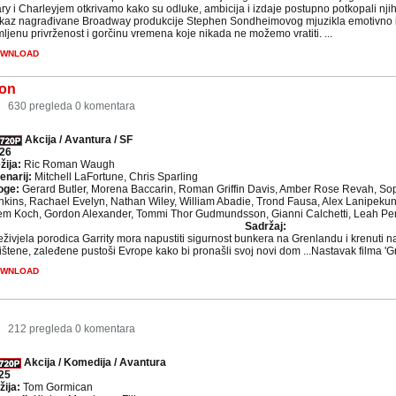
ry i Charleyjem otkrivamo kako su odluke, ambicija i izdaje postupno potkopali njih
ikaz nagrađivane Broadway produkcije Stephen Sondheimovog mjuzikla emotivno is
mljenu privrženost i gorčinu vremena koje nikada ne možemo vratiti. ...
WNLOAD
ion
2
630 pregleda
0 komentara
Akcija / Avantura / SF
26
žija:
Ric Roman Waugh
enarij:
Mitchell LaFortune, Chris Sparling
oge:
Gerard Butler, Morena Baccarin, Roman Griffin Davis, Amber Rose Revah, S
nkins, Rachael Evelyn, Nathan Wiley, William Abadie, Trond Fausa, Alex Lanipekun
em Koch, Gordon Alexander, Tommi Thor Gudmundsson, Gianni Calchetti, Leah Perk
Sadržaj:
eživjela porodica Garrity mora napustiti sigurnost bunkera na Grenlandu i krenuti 
ištene, zaleđene pustoši Evrope kako bi pronašli svoj novi dom ...Nastavak filma 'Gr
WNLOAD
8
212 pregleda
0 komentara
Akcija / Komedija / Avantura
25
žija:
Tom Gormican