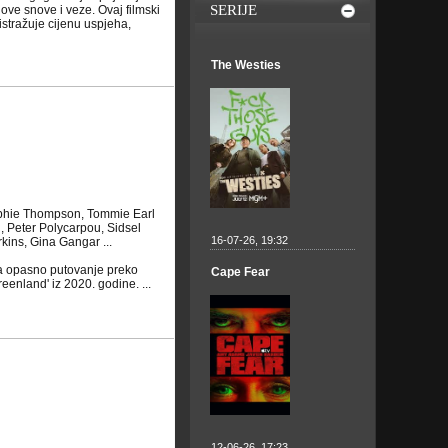
SERIJE
ove snove i veze. Ovaj filmski
tražuje cijenu uspjeha,
The Westies
ophie Thompson, Tommie Earl
, Peter Polycarpou, Sidsel
16-07-26, 19:32
ins, Gina Gangar ...
na opasno putovanje preko
Cape Fear
eenland' iz 2020. godine. ...
12-06-26, 17:23