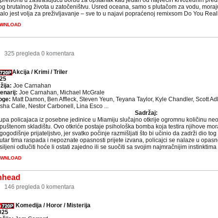
 pretvoriti u zastrašujuću borbu za opstanak kad jedan od najvećih krvožednih pre
og brutalnog života u zatočeništvu. Usred oceana, samo s plutačom za vodu, moraju 
alo jest volja za preživljavanje – sve to u najavi popraćenoj remixsom Do You Reall
WNLOAD
6
325 pregleda
0 komentara
Akcija / Krimi / Triler
25
žija:
Joe Carnahan
enarij:
Joe Carnahan, Michael McGrale
oge:
Matt Damon, Ben Affleck, Steven Yeun, Teyana Taylor, Kyle Chandler, Scott A
sha Calle, Nestor Carbonell, Lina Esco ...
Sadržaj:
upa policajaca iz posebne jedinice u Miamiju slučajno otkrije ogromnu količinu n
puštenom skladištu. Ovo otkriće postaje psihološka bomba koja testira njihove moraln
gogodišnje prijateljstvo, jer svatko počinje razmišljati što bi učinio da zadrži dio t
utar tima raspada i nepoznate opasnosti prijete izvana, policajci se nalaze u opasnoj
siljeni odlučiti hoće li ostati zajedno ili se suočiti sa svojim najmračnijim instinktima .
WNLOAD
inhead
7
146 pregleda
0 komentara
Komedija / Horor / Misterija
025