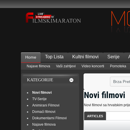
Top Lista
Kultni filmovi
Serije
Home
Najave filmova
Vaši zahtjevi
Video koncerti
Pornoteka
KATEGORIJE
Novi filmovi
Novi filmovi
TV-Serije
Novi filmovi sa hrvatskim pr
Animirani Filmovi
Domaći filmovi
ARTICLES
Dokumentarni Filmovi
Najave filmova