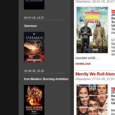
Objavljeno: 28-01-26, 20:4
20
04-07-26, 14:37
Re
Sc
Ul
Starman
St
He
U 
ta
ra
op
ek
zauvijek uništi. ...
DOWNLOAD
22-06-26, 15:16
Merrily We Roll Alon
Iron Maiden: Burning Ambition
Objavljeno: 27-01-26, 11:19
20
Re
Sc
Ul
Me
po