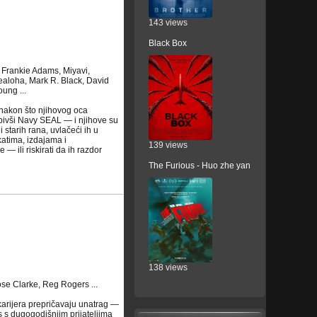
143 views
Black Box
Frankie Adams, Miyavi,
aloha, Mark R. Black, David
ung ...
nakon što njihovog oca
 bivši Navy SEAL — i njihove su
i starih rana, uvlačeći ih u
katima, izdajama i
139 views
 ili riskirati da ih razdor
The Furious - Huo zhe yan
138 views
ose Clarke, Reg Rogers ...
 karijera prepričavaju unatrag —
s s dugogodišnjim prijateljima