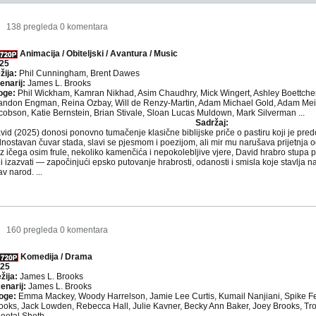
0
138 pregleda
0 komentara
Animacija / Obiteljski / Avantura / Music
25
žija:
Phil Cunningham, Brent Dawes
enarij:
James L. Brooks
oge:
Phil Wickham, Kamran Nikhad, Asim Chaudhry, Mick Wingert, Ashley Boettcher
andon Engman, Reina Ozbay, Will de Renzy-Martin, Adam Michael Gold, Adam Meir
cobson, Katie Bernstein, Brian Stivale, Sloan Lucas Muldown, Mark Silverman ...
Sadržaj:
vid (2025) donosi ponovno tumačenje klasične biblijske priče o pastiru koji je pred
dnostavan čuvar stada, slavi se pjesmom i poezijom, ali mir mu narušava prijetnja o
z ičega osim frule, nekoliko kamenčića i nepokolebljive vjere, David hrabro stupa pr
li izazvati — započinjući epsko putovanje hrabrosti, odanosti i smisla koje stavlja
av narod. ...
9
160 pregleda
0 komentara
Komedija / Drama
25
žija:
James L. Brooks
enarij:
James L. Brooks
oge:
Emma Mackey, Woody Harrelson, Jamie Lee Curtis, Kumail Nanjiani, Spike Fea
ooks, Jack Lowden, Rebecca Hall, Julie Kavner, Becky Ann Baker, Joey Brooks, Tro