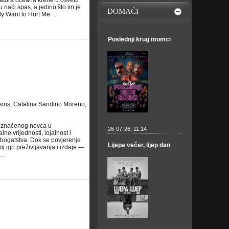
datora oceana krene u osvetu
naći spas, a jedino što im je
DOMAĆI
y Want to Hurt Me. ...
Poslednji krug momci
dkins, Catalina Sandino Moreno,
eoznačenog novca u
26-07-26, 11:14
e vrijednosti, lojalnost i
og bogatstva. Dok se povjerenje
Lijepa večer, lijep dan
 igri preživljavanja i izdaje —
..