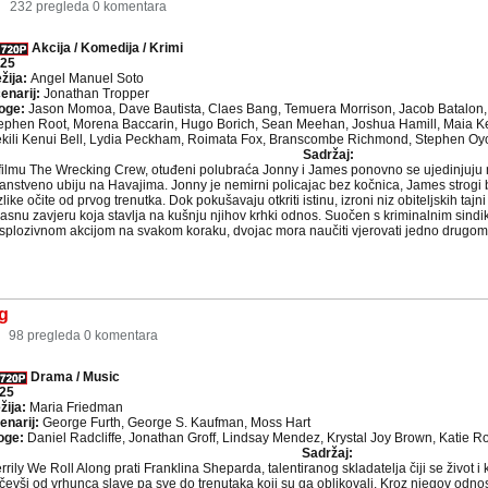
7
232 pregleda
0 komentara
Akcija / Komedija / Krimi
25
žija:
Angel Manuel Soto
enarij:
Jonathan Tropper
oge:
Jason Momoa, Dave Bautista, Claes Bang, Temuera Morrison, Jacob Batalon, 
ephen Root, Morena Baccarin, Hugo Borich, Sean Meehan, Joshua Hamill, Maia Ke
kili Kenui Bell, Lydia Peckham, Roimata Fox, Branscombe Richmond, Stephen Oyo
Sadržaj:
filmu The Wrecking Crew, otuđeni polubraća Jonny i James ponovno se ujedinjuju 
janstveno ubiju na Havajima. Jonny je nemirni policajac bez kočnica, James strogi
zlike očite od prvog trenutka. Dok pokušavaju otkriti istinu, izroni niz obiteljskih tajni 
asnu zavjeru koja stavlja na kušnju njihov krhki odnos. Suočen s kriminalnim sindi
splozivnom akcijom na svakom koraku, dvojac mora naučiti vjerovati jedno drugome —
g
98 pregleda
0 komentara
Drama / Music
25
žija:
Maria Friedman
enarij:
George Furth, George S. Kaufman, Moss Hart
oge:
Daniel Radcliffe, Jonathan Groff, Lindsay Mendez, Krystal Joy Brown, Katie R
Sadržaj:
rrily We Roll Along prati Franklina Sheparda, talentiranog skladatelja čiji se život i
čevši od vrhunca slave pa sve do trenutaka koji su ga oblikovali. Kroz njegov odno